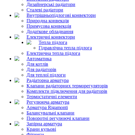
Дизайнерські радіатори
Сталеві радіатори
Внутрішньопідлогові конвектори
Природна конвекція
Примусова конвекція
Додаткове обладнання
Електричні конвектори
Тепла підлога
Гідравлічна тепла підлога
Електрична тепла підлога
Автоматика
Для котлів
Для радіаторів
Для теплої підлоги
Радіаторна арматура
Клапани радіаторних терморегуляторів
Комплекти підключення для радіаторів
Термостатичні елементи
Регулююча арматура
Арматура Rigamonti
Балансувальні клапани
Поворотні регулюючі клапани
Запірна арматура
Крани кульові
Фітинги