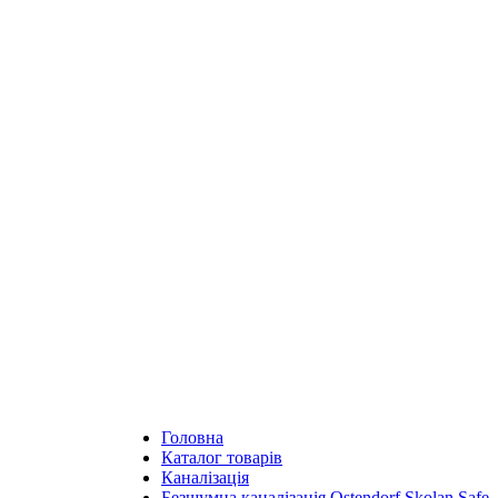
Головна
Каталог товарів
Каналізація
Безшумна каналізація Ostendorf Skolan Safe