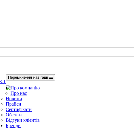
Перемкнення навігації
8-1
Про компанію
Про нас
Новини
Прайси
Сертифікати
Об'єкти
Відгуки клієнтів
Бренди