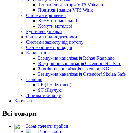
Тепловентилятори VTS Volcano
Повітряні завіси VTS Wing
Системи кріплення
Хомути пластикові
Хомути металеві
Рушникосушарки
Системи водопідготовки
Системи захисту від потопу
Сантехнічне приладдя
Каналізація
Безшумна каналізація Rehau Raupiano
Внутрішня каналізація Ostendorf HT Safe
Зовнішня каналізація Ostendorf KG
Безшумна каналізація Ostendorf Skolan Safe
Ізоляція
PE (Поліетилен)
ST (Каучук)
Лічильники води
Контакти
Всі товари
Завантажити прайси
Генератори