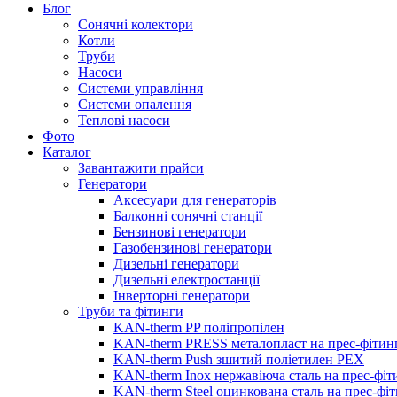
Блог
Сонячні колектори
Котли
Труби
Насоси
Системи управління
Системи опалення
Теплові насоси
Фото
Каталог
Завантажити прайси
Генератори
Аксесуари для генераторів
Балконні сонячні станції
Бензинові генератори
Газобензинові генератори
Дизельні генератори
Дизельні електростанції
Інверторні генератори
Труби та фітинги
KAN-therm PP поліпропілен
KAN-therm PRESS металопласт на прес-фітин
KAN-therm Push зшитий поліетилен PEX
KAN-therm Inox нержавіюча сталь на прес-фіт
KAN-therm Steel оцинкована сталь на прес-фі