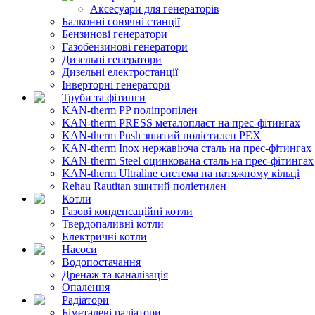
Аксесуари для генераторів
Балконні сонячні станції
Бензинові генератори
Газобензинові генератори
Дизельні генератори
Дизельні електростанції
Інверторні генератори
Труби та фітинги
KAN-therm PP поліпропілен
KAN-therm PRESS металопласт на прес-фітингах
KAN-therm Push зшитий поліетилен PEX
KAN-therm Inox нержавіюча сталь на прес-фітингах
KAN-therm Steel оцинкована сталь на прес-фітингах
KAN-therm Ultraline система на натяжному кільці
Rehau Rautitan зшитий поліетилен
Котли
Газові конденсаційні котли
Твердопаливні котли
Електричні котли
Насоси
Водопостачання
Дренаж та каналізація
Опалення
Радіатори
Біметалеві радіатори