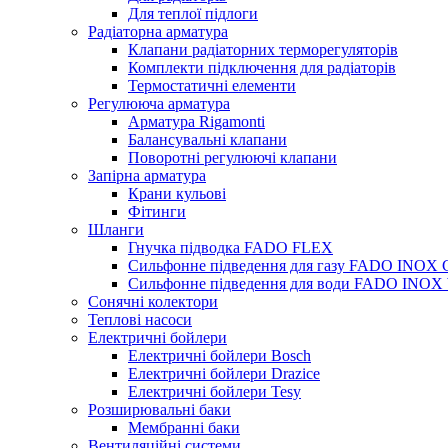
Для теплої підлоги
Радіаторна арматура
Клапани радіаторних терморегуляторів
Комплекти підключення для радіаторів
Термостатичні елементи
Регулююча арматура
Арматура Rigamonti
Балансувальні клапани
Поворотні регулюючі клапани
Запірна арматура
Крани кульові
Фітинги
Шланги
Гнучка підводка FADO FLEX
Сильфонне підведення для газу FADO INOX
Сильфонне підведення для води FADO INO
Сонячні колектори
Теплові насоси
Електричні бойлери
Електричні бойлери Bosch
Електричні бойлери Drazice
Електричні бойлери Tesy
Розширювальні баки
Мембранні баки
Вентиляційні системи