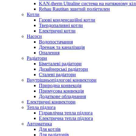
KAN-therm Ultraline система на натяжному кіл
Rehau Rautitan зшитий поліетилен
Котли
Газові конденсаційні котли
Твердопаливні котли
Електричні котли
Насоси
Водопостачання
Дренаж та каналізація
Опалення
Радіатори
Біметалеві радіатори
Дизайнерські радіатори
Сталеві радіатори
Внутрішньопідлогові конвектори
Природна конвекція
Примусова конвекція
Додаткове обладнання
Електричні конвектори
Тепла підлога
Гідравлічна тепла підлога
Електрична тепла підлога
Автоматика
Для котлів
Для радіаторів