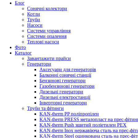
Блог
Сонячні колектори
Котли
Труби
Насоси
Системи управління
Системи опалення
Теплові насоси
Фото
Каталог
Завантажити прайси
Генератори
Аксесуари для генераторів
Балконні сонячні станції
Бензинові генератори
Газобензинові генератори
Дизельні генератори
Дизельні електростанції
Інверторні генератори
Труби та фітинги
KAN-therm PP поліпропілен
KAN-therm PRESS металопласт на прес-фітин
KAN-therm Push зшитий поліетилен PEX
KAN-therm Inox нержавіюча сталь на прес-фіт
KAN-therm Steel оцинкована сталь на прес-фі