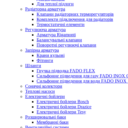
Для теплої підлоги
Радіаторна арматура
Клапани радіаторних терморегуляторів
Комплекти підключення для радіаторів
Термостатичні елементи
Регулююча арматура
Арматура Rigamonti
Балансувальні клапани
Поворотні регулюючі клапани
Запірна арматура
Крани кульові
Фітинги
Шланги
Гнучка підводка FADO FLEX
Сильфонне підведення для газу FADO INOX
Сильфонне підведення для води FADO INO
Сонячні колектори
Теплові насоси
Електричні бойлери
Електричні бойлери Bosch
Електричні бойлери Drazice
Електричні бойлери Tesy
Розширювальні баки
Мембранні баки
Вентиляційні системи