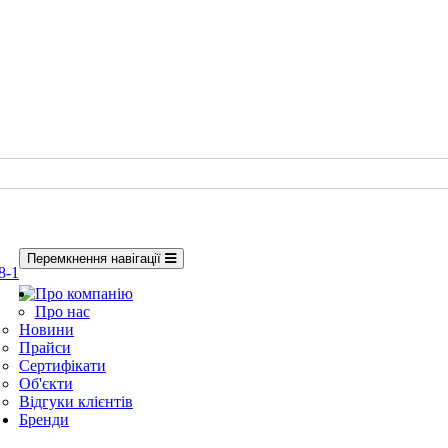
Перемкнення навігації
8-1
Про компанію
Про нас
Новини
Прайси
Сертифікати
Об'єкти
Відгуки клієнтів
Бренди