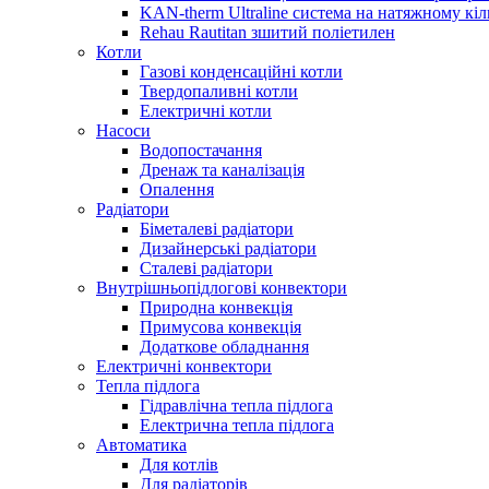
KAN-therm Ultraline система на натяжному кіл
Rehau Rautitan зшитий поліетилен
Котли
Газові конденсаційні котли
Твердопаливні котли
Електричні котли
Насоси
Водопостачання
Дренаж та каналізація
Опалення
Радіатори
Біметалеві радіатори
Дизайнерські радіатори
Сталеві радіатори
Внутрішньопідлогові конвектори
Природна конвекція
Примусова конвекція
Додаткове обладнання
Електричні конвектори
Тепла підлога
Гідравлічна тепла підлога
Електрична тепла підлога
Автоматика
Для котлів
Для радіаторів