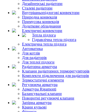
Дизайнерські радіатори
Сталеві радіатори
Внутрішньопідлогові конвектори
Природна конвекція
Примусова конвекція
Додаткове обладнання
Електричні конвектори
Тепла підлога
Гідравлічна тепла підлога
Електрична тепла підлога
Автоматика
Для котлів
Для радіаторів
Для теплої підлоги
Радіаторна арматура
Клапани радіаторних терморегуляторів
Комплекти підключення для радіаторів
Термостатичні елементи
Регулююча арматура
Арматура Rigamonti
Балансувальні клапани
Поворотні регулюючі клапани
Запірна арматура
Крани кульові
Фітинги