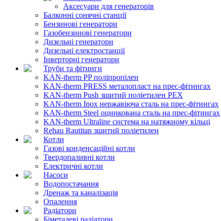
Аксесуари для генераторів
Балконні сонячні станції
Бензинові генератори
Газобензинові генератори
Дизельні генератори
Дизельні електростанції
Інверторні генератори
Труби та фітинги
KAN-therm PP поліпропілен
KAN-therm PRESS металопласт на прес-фітингах
KAN-therm Push зшитий поліетилен PEX
KAN-therm Inox нержавіюча сталь на прес-фітингах
KAN-therm Steel оцинкована сталь на прес-фітингах
KAN-therm Ultraline система на натяжному кільці
Rehau Rautitan зшитий поліетилен
Котли
Газові конденсаційні котли
Твердопаливні котли
Електричні котли
Насоси
Водопостачання
Дренаж та каналізація
Опалення
Радіатори
Біметалеві радіатори