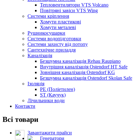
Тепловентилятори VTS Volcano
Повітряні завіси VTS Wing
Системи кріплення
Хомути пластикові
Хомути металеві
Рушникосушарки
Системи водопідготовки
Системи захисту від потопу
Сантехнічне приладдя
Каналізація
Безшумна каналізація Rehau Raupiano
Внутрішня каналізація Ostendorf HT Safe
Зовнішня каналізація Ostendorf KG
Безшумна каналізація Ostendorf Skolan Safe
Ізоляція
PE (Поліетилен)
ST (Каучук)
Лічильники води
Контакти
Всі товари
Завантажити прайси
Генератори