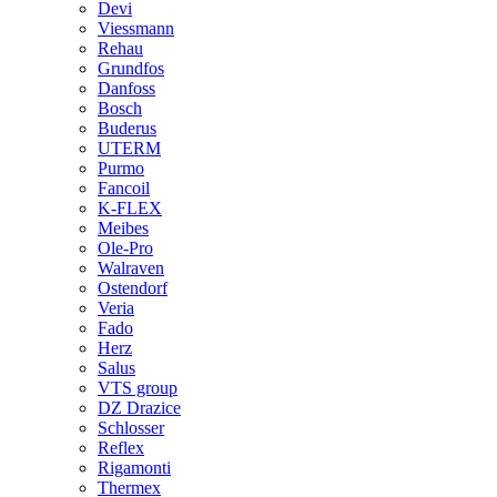
Devi
Viessmann
Rehau
Grundfos
Danfoss
Bosch
Buderus
UTERM
Purmo
Fancoil
K-FLEX
Meibes
Ole-Pro
Walraven
Ostendorf
Veria
Fado
Herz
Salus
VTS group
DZ Drazice
Schlosser
Reflex
Rigamonti
Thermex