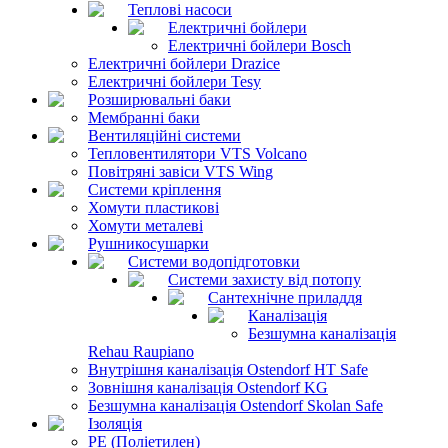
Теплові насоси
Електричні бойлери
Електричні бойлери Bosch
Електричні бойлери Drazice
Електричні бойлери Tesy
Розширювальні баки
Мембранні баки
Вентиляційні системи
Тепловентилятори VTS Volcano
Повітряні завіси VTS Wing
Системи кріплення
Хомути пластикові
Хомути металеві
Рушникосушарки
Системи водопідготовки
Системи захисту від потопу
Сантехнічне приладдя
Каналізація
Безшумна каналізація
Rehau Raupiano
Внутрішня каналізація Ostendorf HT Safe
Зовнішня каналізація Ostendorf KG
Безшумна каналізація Ostendorf Skolan Safe
Ізоляція
PE (Поліетилен)