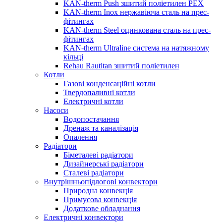
KAN-therm Push зшитий поліетилен PEX
KAN-therm Inox нержавіюча сталь на прес-
фітингах
KAN-therm Steel оцинкована сталь на прес-
фітингах
KAN-therm Ultraline система на натяжному
кільці
Rehau Rautitan зшитий поліетилен
Котли
Газові конденсаційні котли
Твердопаливні котли
Електричні котли
Насоси
Водопостачання
Дренаж та каналізація
Опалення
Радіатори
Біметалеві радіатори
Дизайнерські радіатори
Сталеві радіатори
Внутрішньопідлогові конвектори
Природна конвекція
Примусова конвекція
Додаткове обладнання
Електричні конвектори