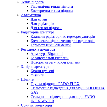
Тепла підлога
Гідравлічна тепла підлога
Електрична тепла підлога
Автоматика
Для котлів
Для радіаторів
Для теплої підлоги
Радіаторна арматура
Клапани радіаторних терморегуляторів
Комплекти підключення для радіаторів
Термостатичні елементи
Регулююча арматура
Арматура Rigamonti
Балансувальні клапани
Поворотні регулюючі клапани
Запірна арматура
Крани кульові
Фітинги
Шланги
Гнучка підводка FADO FLEX
Сильфонне підведення для газу FADO INOX
GAS
Сильфонне підведення для води FADO
INOX WATER
Сонячні колектори