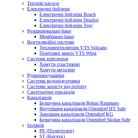
Теплові насоси
Електричні бойлери
Електричні бойлери Bosch
Електричні бойлери Drazice
Електричні бойлери Tesy
Розширювальні баки
Мембранні баки
Вентиляційні системи
Тепловентилятори VTS Volcano
Повітряні завіси VTS Wing
Системи кріплення
Хомути пластикові
Хомути металеві
Рушникосушарки
Системи водопідготовки
Системи захисту від потопу
Сантехнічне приладдя
Каналізація
Безшумна каналізація Rehau Raupiano
Внутрішня каналізація Ostendorf HT Safe
Зовнішня каналізація Ostendorf KG
Безшумна каналізація Ostendorf Skolan Safe
Ізоляція
PE (Поліетилен)
ST (Каучук)