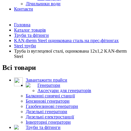
Лічильники води
Контакти
Головна
Каталог товарів
Труби та фітинги
KAN-therm Steel оцинкована сталь на прес-фітингах
Steel труби
Труба із вуглецевої сталі, оцинкована 12x1,2 KAN-therm
Steel
Всі товари
Завантажити прайси
Генератори
Аксесуари для генераторів
Балконні сонячні станції
Бензинові генератори
Газобензинові генератори
Дизельні генератори
Дизельні електростанції
Інверторні генератори
Труби та фітинги