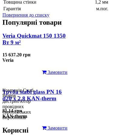
Товщина стінки
1,2 мм
Гарантія
м.пог.
Повернення до списку
Популярні товари
Veria Quickmat 150 1350
Вт 9 м²
15 637.20 грн
Veria
Замовити
Компанія Снаб-
Труба stabi glass PN 16
Резерв -
d20 х 2,8 KAN-therm
дистриб'ютор
провідних
81.14 грн
європейських
KAN-therm
виробників
Замовити
Корисні