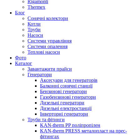
Rigamonti
Thermex
Блог
Сонячні колектори
Котли
Труби
Насоси
Системи управління
Системи опалення
Теплові насоси
Фото
Каталог
Завантажити прайси
Генератори
Аксесуари для генераторів
Балконні сонячні станції
Бензинові генератори
Газобензинові генератори
Дизельні генератори
Дизельні електростанції
Інверторні генератори
Труби та фітинги
KAN-therm PP поліпропілен
KAN-therm PRESS металопласт на прес-
фітингах