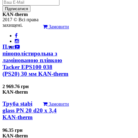
126.31 грн
Підписатися
KAN-therm
2017 © Всі права
захищені.
Замовити
Плита
пінополістирольна з
ламінованою плівкою
Tacker EPS100 038
(PS20) 30 мм KAN-therm
2 969.76 грн
KAN-therm
Труба stabi
Замовити
glass PN 20 d20 х 3,4
KAN-therm
96.35 грн
KAN-therm