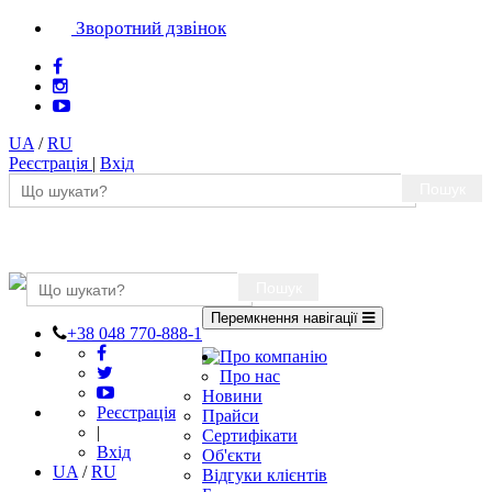
Зворотний дзвінок
UA
/
RU
Реєстрація
|
Вхід
Пошук
Пошук
Перемкнення навігації
+38 048 770-888-1
Про компанію
Про нас
Новини
Реєстрація
Прайси
|
Сертифікати
Вхід
Об'єкти
UA
/
RU
Відгуки клієнтів