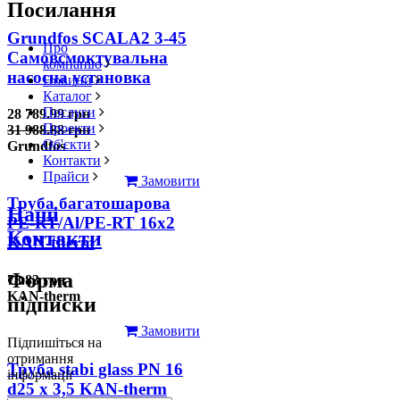
Посилання
Grundfos SCALA2 3-45
Про
Самовсмоктувальна
компанію
насосна установка
Новини
Каталог
Послуги
28 789.99 грн
Проекти
31 988.88 грн
Об'єкти
Grundfos
Контакти
Прайси
Замовити
Труба багатошарова
Наші
PE-RT/Al/PE-RT 16x2
Контакти
KAN-therm
Форма
78.83 грн
KAN-therm
підписки
Замовити
Підпишіться на
отримання
Труба stabi glass PN 16
інформації
d25 х 3,5 KAN-therm