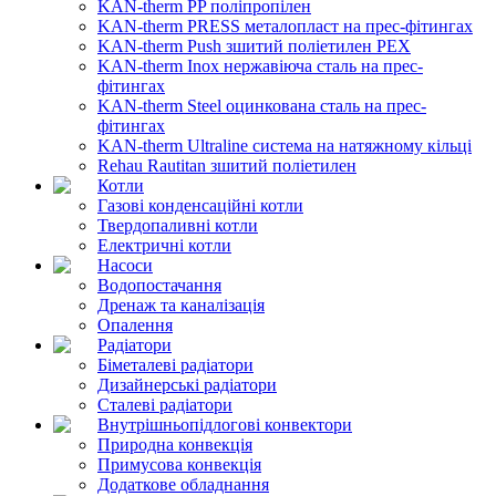
KAN-therm PP поліпропілен
KAN-therm PRESS металопласт на прес-фітингах
KAN-therm Push зшитий поліетилен PEX
KAN-therm Inox нержавіюча сталь на прес-
фітингах
KAN-therm Steel оцинкована сталь на прес-
фітингах
KAN-therm Ultraline система на натяжному кільці
Rehau Rautitan зшитий поліетилен
Котли
Газові конденсаційні котли
Твердопаливні котли
Електричні котли
Насоси
Водопостачання
Дренаж та каналізація
Опалення
Радіатори
Біметалеві радіатори
Дизайнерські радіатори
Сталеві радіатори
Внутрішньопідлогові конвектори
Природна конвекція
Примусова конвекція
Додаткове обладнання