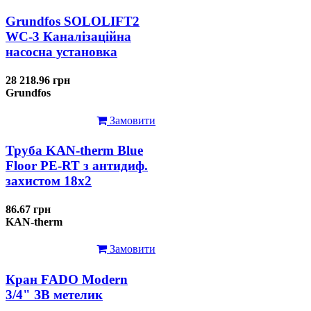
Grundfos SOLOLIFT2
WC-3 Каналізаційна
насосна установка
28 218.96 грн
Grundfos
Замовити
Труба KAN-therm Blue
Floor PE-RT з антидиф.
захистом 18х2
86.67 грн
KAN-therm
Замовити
Кран FADO Modern
3/4" ЗВ метелик