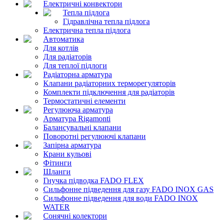
Електричні конвектори
Тепла підлога
Гідравлічна тепла підлога
Електрична тепла підлога
Автоматика
Для котлів
Для радіаторів
Для теплої підлоги
Радіаторна арматура
Клапани радіаторних терморегуляторів
Комплекти підключення для радіаторів
Термостатичні елементи
Регулююча арматура
Арматура Rigamonti
Балансувальні клапани
Поворотні регулюючі клапани
Запірна арматура
Крани кульові
Фітинги
Шланги
Гнучка підводка FADO FLEX
Сильфонне підведення для газу FADO INOX GAS
Сильфонне підведення для води FADO INOX
WATER
Сонячні колектори