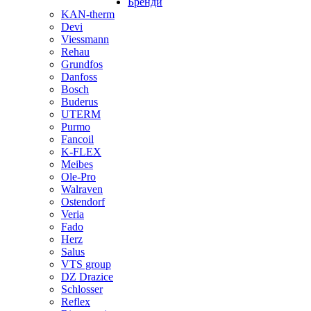
Бренди
KAN-therm
Devi
Viessmann
Rehau
Grundfos
Danfoss
Bosch
Buderus
UTERM
Purmo
Fancoil
K-FLEX
Meibes
Ole-Pro
Walraven
Ostendorf
Veria
Fado
Herz
Salus
VTS group
DZ Drazice
Schlosser
Reflex