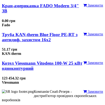
Кран-американка FADO Modern 3/4"
Замовити
ЗВ
0.00 грн
Fado
Труба KAN-therm Blue Floor PE-RT з
Замовити
антидиф. захистом 16х2
51.17 грн
KAN-therm
Котел Viessmann Vitodens 100-W 25 кВт
Замовити
одноконтурний
123 454.32 грн
Viessmann
Компанія Снаб-Резерв -
Замовити
дистриб'ютор провідних європейських
виробників