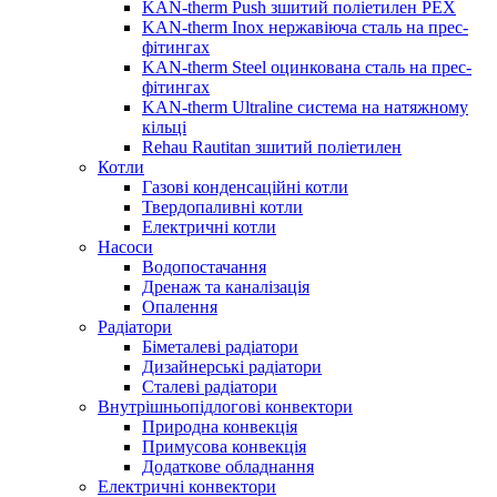
KAN-therm Push зшитий поліетилен PEX
KAN-therm Inox нержавіюча сталь на прес-
фітингах
KAN-therm Steel оцинкована сталь на прес-
фітингах
KAN-therm Ultraline система на натяжному
кільці
Rehau Rautitan зшитий поліетилен
Котли
Газові конденсаційні котли
Твердопаливні котли
Електричні котли
Насоси
Водопостачання
Дренаж та каналізація
Опалення
Радіатори
Біметалеві радіатори
Дизайнерські радіатори
Сталеві радіатори
Внутрішньопідлогові конвектори
Природна конвекція
Примусова конвекція
Додаткове обладнання
Електричні конвектори