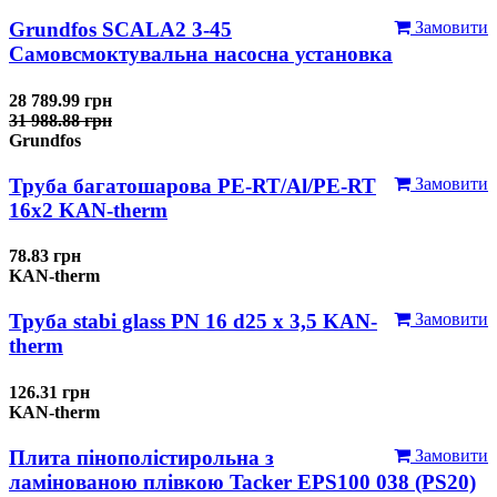
Grundfos SCALA2 3-45
Замовити
Самовсмоктувальна насосна установка
28 789.99 грн
31 988.88 грн
Grundfos
Труба багатошарова PE-RT/Al/PE-RT
Замовити
16x2 KAN-therm
78.83 грн
KAN-therm
Труба stabi glass PN 16 d25 х 3,5 KAN-
Замовити
therm
126.31 грн
KAN-therm
Плита пінополістирольна з
Замовити
ламінованою плівкою Tacker EPS100 038 (PS20)