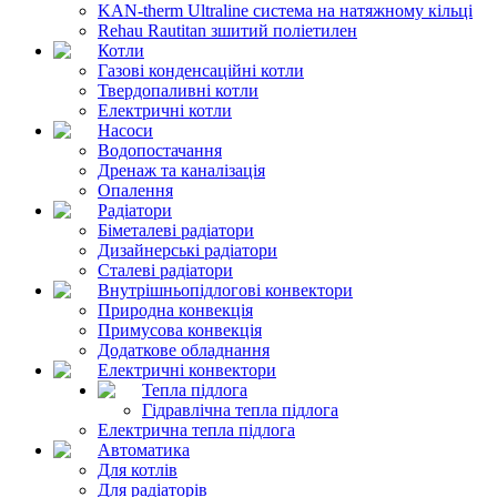
KAN-therm Ultraline система на натяжному кільці
Rehau Rautitan зшитий поліетилен
Котли
Газові конденсаційні котли
Твердопаливні котли
Електричні котли
Насоси
Водопостачання
Дренаж та каналізація
Опалення
Радіатори
Біметалеві радіатори
Дизайнерські радіатори
Сталеві радіатори
Внутрішньопідлогові конвектори
Природна конвекція
Примусова конвекція
Додаткове обладнання
Електричні конвектори
Тепла підлога
Гідравлічна тепла підлога
Електрична тепла підлога
Автоматика
Для котлів
Для радіаторів