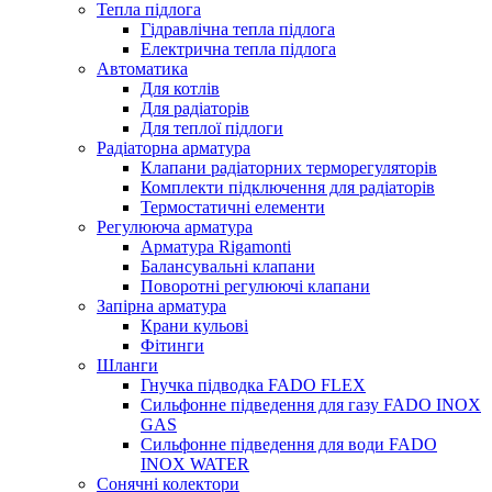
Тепла підлога
Гідравлічна тепла підлога
Електрична тепла підлога
Автоматика
Для котлів
Для радіаторів
Для теплої підлоги
Радіаторна арматура
Клапани радіаторних терморегуляторів
Комплекти підключення для радіаторів
Термостатичні елементи
Регулююча арматура
Арматура Rigamonti
Балансувальні клапани
Поворотні регулюючі клапани
Запірна арматура
Крани кульові
Фітинги
Шланги
Гнучка підводка FADO FLEX
Сильфонне підведення для газу FADO INOX
GAS
Сильфонне підведення для води FADO
INOX WATER
Сонячні колектори