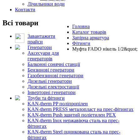
Лічильники води
Контакти
Всі товари
Головна
Каталог товарів
Завантажити
Запірна арматура
прайси
Фітинги
Генератори
Муфта FADO нікель 1/2&quot;
Аксесуари для
генераторів
Балконні сонячні станції
Бензинові генератори
Газобензинові генератори
Дизельні генератори
Дизельні електростанції
Інверторні генератори
Труби та фітинги
KAN-therm PP поліпропілен
KAN-therm PRESS металопласт на прес-фітингах
KAN-therm Push зшитий поліетилен PEX
KAN-therm Inox нержавіюча сталь на прес-
фітингах
KAN-therm Steel оцинкована сталь на прес-
фітингах