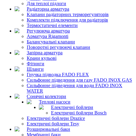
Для теплої підлоги
Радіаторна арматура
Клапани радіаторних терморегуляторів
Комплекти підключення для радіаторів
Термостатичні елементи
Регулююча арматура
Арматура Rigamonti
Балансувальні клапани
Поворотні регулюючі клапани
Запірна арматура
Крани кульові
Фітинги
Шланги
Гнучка підводка FADO FLEX
Сильфонне підведення для газу FADO INOX GAS
Сильфонне підведення для води FADO INOX
WATER
Сонячні колектори
Теплові насоси
Електричні бойлери
Електричні бойлери Bosch
Електричні бойлери Drazice
Електричні бойлери Tesy
Розширювальні баки
Мембранні баки