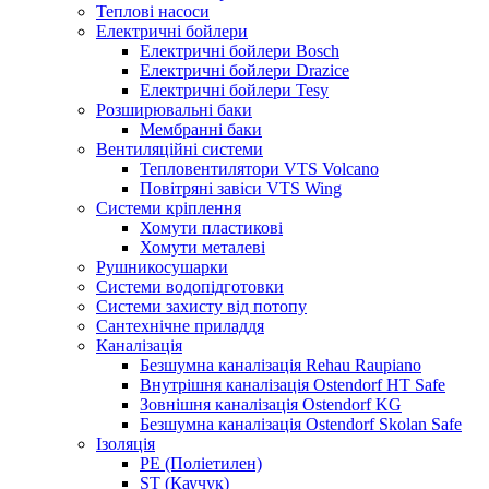
Теплові насоси
Електричні бойлери
Електричні бойлери Bosch
Електричні бойлери Drazice
Електричні бойлери Tesy
Розширювальні баки
Мембранні баки
Вентиляційні системи
Тепловентилятори VTS Volcano
Повітряні завіси VTS Wing
Системи кріплення
Хомути пластикові
Хомути металеві
Рушникосушарки
Системи водопідготовки
Системи захисту від потопу
Сантехнічне приладдя
Каналізація
Безшумна каналізація Rehau Raupiano
Внутрішня каналізація Ostendorf HT Safe
Зовнішня каналізація Ostendorf KG
Безшумна каналізація Ostendorf Skolan Safe
Ізоляція
PE (Поліетилен)
ST (Каучук)