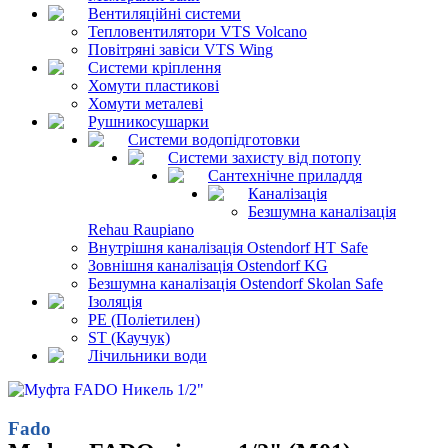
Вентиляційні системи
Тепловентилятори VTS Volcano
Повітряні завіси VTS Wing
Системи кріплення
Хомути пластикові
Хомути металеві
Рушникосушарки
Системи водопідготовки
Системи захисту від потопу
Сантехнічне приладдя
Каналізація
Безшумна каналізація
Rehau Raupiano
Внутрішня каналізація Ostendorf HT Safe
Зовнішня каналізація Ostendorf KG
Безшумна каналізація Ostendorf Skolan Safe
Ізоляція
PE (Поліетилен)
ST (Каучук)
Лічильники води
Fado