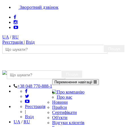
Зворотний дзвінок
UA
/
RU
Реєстрація
|
Вхід
Пошук
Пошук
Перемкнення навігації
+38 048 770-888-1
Про компанію
Про нас
Новини
Реєстрація
Прайси
|
Сертифікати
Вхід
Об'єкти
UA
/
RU
Відгуки клієнтів