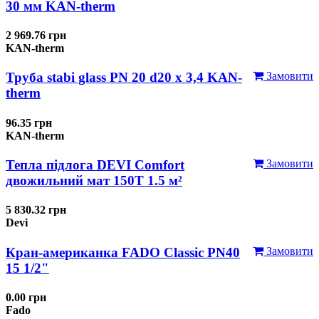
30 мм KAN-therm
2 969.76 грн
KAN-therm
Труба stabi glass PN 20 d20 х 3,4 KAN-
Замовити
therm
96.35 грн
KAN-therm
Тепла підлога DEVI Comfort
Замовити
двожильний мат 150T 1.5 м²
5 830.32 грн
Devi
Кран-американка FADO Classic PN40
Замовити
15 1/2"
0.00 грн
Fado