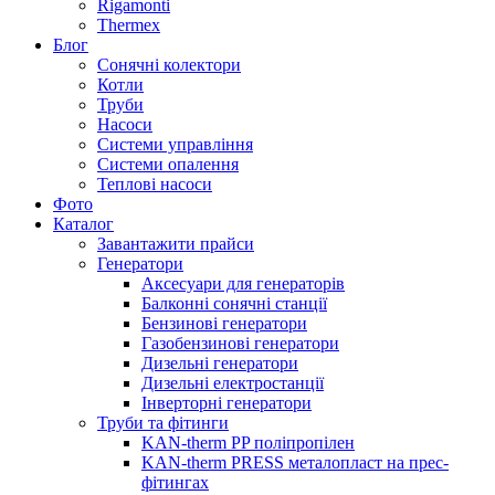
Rigamonti
Thermex
Блог
Сонячні колектори
Котли
Труби
Насоси
Системи управління
Системи опалення
Теплові насоси
Фото
Каталог
Завантажити прайси
Генератори
Аксесуари для генераторів
Балконні сонячні станції
Бензинові генератори
Газобензинові генератори
Дизельні генератори
Дизельні електростанції
Інверторні генератори
Труби та фітинги
KAN-therm PP поліпропілен
KAN-therm PRESS металопласт на прес-
фітингах