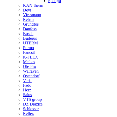
Бренди
KAN-therm
Devi
Viessmann
Rehau
Grundfos
Danfoss
Bosch
Buderus
UTERM
Purmo
Fancoil
K-FLEX
Meibes
Ole-Pro
Walraven
Ostendorf
Veria
Fado
Herz
Salus
VTS group
DZ Drazice
Schlosser
Reflex