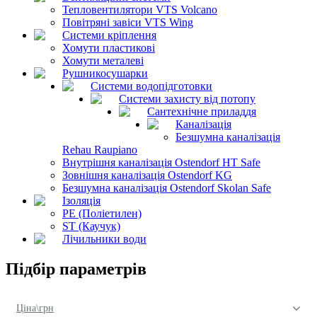
Тепловентилятори VTS Volcano
Повітряні завіси VTS Wing
Системи кріплення
Хомути пластикові
Хомути металеві
Рушникосушарки
Системи водопідготовки
Системи захисту від потопу
Сантехнічне приладдя
Каналізація
Безшумна каналізація
Rehau Raupiano
Внутрішня каналізація Ostendorf HT Safe
Зовнішня каналізація Ostendorf KG
Безшумна каналізація Ostendorf Skolan Safe
Ізоляція
PE (Поліетилен)
ST (Каучук)
Лічильники води
Підбір параметрів
Ціна\грн