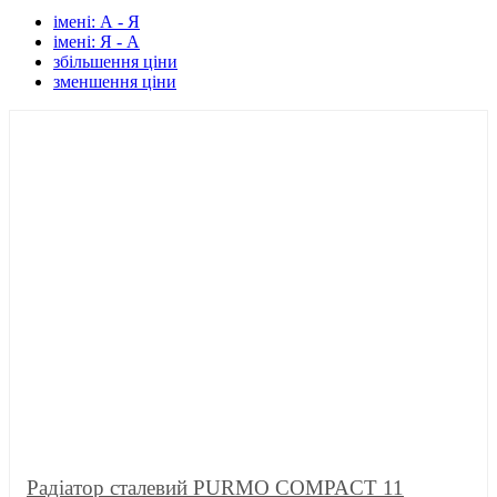
імені: А - Я
імені: Я - А
збільшення ціни
зменшення ціни
Радіатор сталевий PURMO COMPACT 11