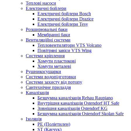
Теплові насоси
Електричні бойлери
Електричні бойлери Bosch
Електричні бойлери Drazice
Електричні бойлери Tesy
Розширювальні баки
Мембранні баки
Вентиляційні системи
Тепловентилятори VTS Volcano
Повітряні завіси VTS Wing
Системи кріплення
Хомути пластикові
Хомути металеві
Рушникосушарки
Системи водопідготовки
Системи захисту від потопу
Сантехнічне приладдя
Каналізація
Безшумна каналізація Rehau Raupiano
Внутрішня каналізація Ostendorf HT Safe
Зовнішня каналізація Ostendorf KG
Безшумна каналізація Ostendorf Skolan Safe
Ізоляція
PE (Поліетилен)
ST (Каучук)