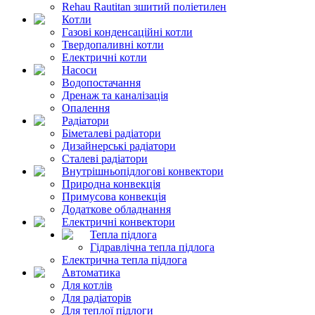
Rehau Rautitan зшитий поліетилен
Котли
Газові конденсаційні котли
Твердопаливні котли
Електричні котли
Насоси
Водопостачання
Дренаж та каналізація
Опалення
Радіатори
Біметалеві радіатори
Дизайнерські радіатори
Сталеві радіатори
Внутрішньопідлогові конвектори
Природна конвекція
Примусова конвекція
Додаткове обладнання
Електричні конвектори
Тепла підлога
Гідравлічна тепла підлога
Електрична тепла підлога
Автоматика
Для котлів
Для радіаторів
Для теплої підлоги