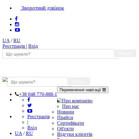
Зворотний дзвінок
UA
/
RU
Реєстрація
|
Вхід
Пошук
Пошук
Перемкнення навігації
+38 048 770-888-1
Про компанію
Про нас
Новини
Реєстрація
Прайси
|
Сертифікати
Вхід
Об'єкти
UA
/
RU
Відгуки клієнтів