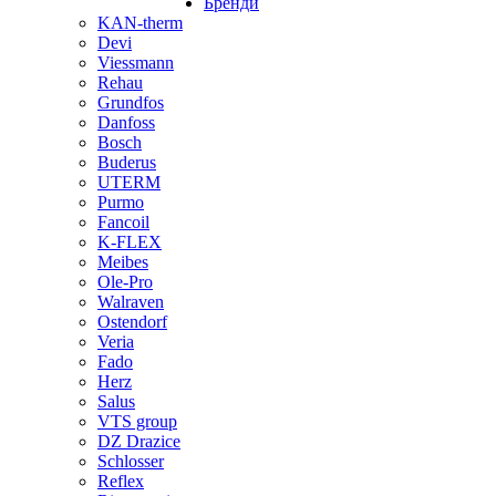
Бренди
KAN-therm
Devi
Viessmann
Rehau
Grundfos
Danfoss
Bosch
Buderus
UTERM
Purmo
Fancoil
K-FLEX
Meibes
Ole-Pro
Walraven
Ostendorf
Veria
Fado
Herz
Salus
VTS group
DZ Drazice
Schlosser
Reflex