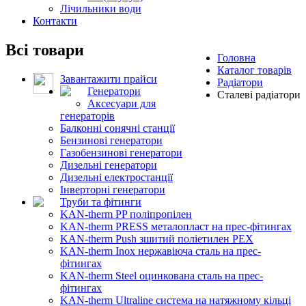
Лічильники води
Контакти
Всі товари
Головна
Каталог товарів
Завантажити прайси
Радіатори
Генератори
Сталеві радіатори
Аксесуари для
генераторів
Балконні сонячні станції
Бензинові генератори
Газобензинові генератори
Дизельні генератори
Дизельні електростанції
Інверторні генератори
Труби та фітинги
KAN-therm PP поліпропілен
KAN-therm PRESS металопласт на прес-фітингах
KAN-therm Push зшитий поліетилен PEX
KAN-therm Inox нержавіюча сталь на прес-
фітингах
KAN-therm Steel оцинкована сталь на прес-
фітингах
KAN-therm Ultraline система на натяжному кільці