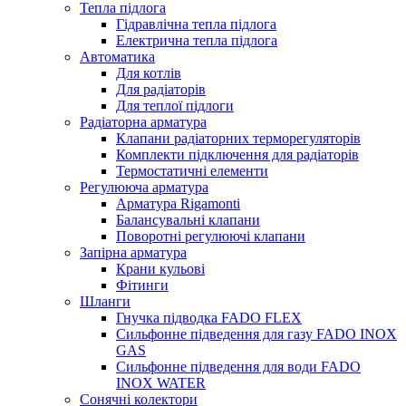
Тепла підлога
Гідравлічна тепла підлога
Електрична тепла підлога
Автоматика
Для котлів
Для радіаторів
Для теплої підлоги
Радіаторна арматура
Клапани радіаторних терморегуляторів
Комплекти підключення для радіаторів
Термостатичні елементи
Регулююча арматура
Арматура Rigamonti
Балансувальні клапани
Поворотні регулюючі клапани
Запірна арматура
Крани кульові
Фітинги
Шланги
Гнучка підводка FADO FLEX
Сильфонне підведення для газу FADO INOX
GAS
Сильфонне підведення для води FADO
INOX WATER
Сонячні колектори