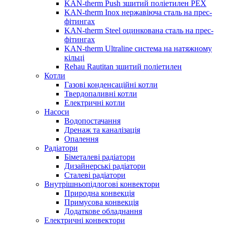
KAN-therm Push зшитий поліетилен PEX
KAN-therm Inox нержавіюча сталь на прес-
фітингах
KAN-therm Steel оцинкована сталь на прес-
фітингах
KAN-therm Ultraline система на натяжному
кільці
Rehau Rautitan зшитий поліетилен
Котли
Газові конденсаційні котли
Твердопаливні котли
Електричні котли
Насоси
Водопостачання
Дренаж та каналізація
Опалення
Радіатори
Біметалеві радіатори
Дизайнерські радіатори
Сталеві радіатори
Внутрішньопідлогові конвектори
Природна конвекція
Примусова конвекція
Додаткове обладнання
Електричні конвектори