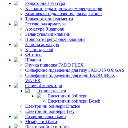
Радіаторна арматура
Клапани радіаторних терморегуляторів
Комплекти підключення для радіаторів
Термостатичні елементи
Регулююча арматура
Арматура Rigamonti
Балансувальні клапани
Поворотні регулюючі клапани
Запірна арматура
Крани кульові
Фітинги
Шланги
Гнучка підводка FADO FLEX
Сильфонне підведення для газу FADO INOX GAS
Сильфонне підведення для води FADO INOX
WATER
Сонячні колектори
Теплові насоси
Електричні бойлери
Електричні бойлери Bosch
Електричні бойлери Drazice
Електричні бойлери Tesy
Розширювальні баки
Мембранні баки
Вентиляційні системи