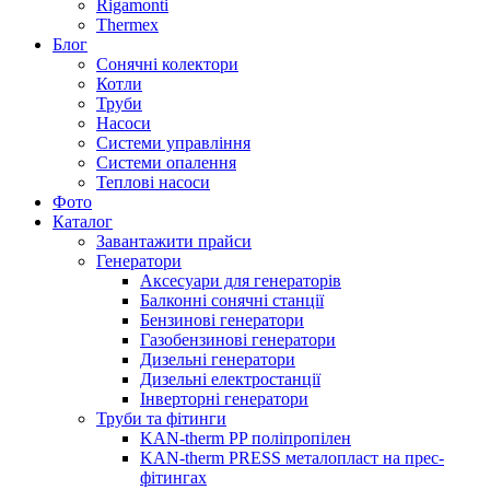
Rigamonti
Thermex
Блог
Сонячні колектори
Котли
Труби
Насоси
Системи управління
Системи опалення
Теплові насоси
Фото
Каталог
Завантажити прайси
Генератори
Аксесуари для генераторів
Балконні сонячні станції
Бензинові генератори
Газобензинові генератори
Дизельні генератори
Дизельні електростанції
Інверторні генератори
Труби та фітинги
KAN-therm PP поліпропілен
KAN-therm PRESS металопласт на прес-
фітингах