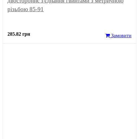
двостороннє з'єднання гвинтами з метричною
різьбою 85-91
285.82 грн
Замовити