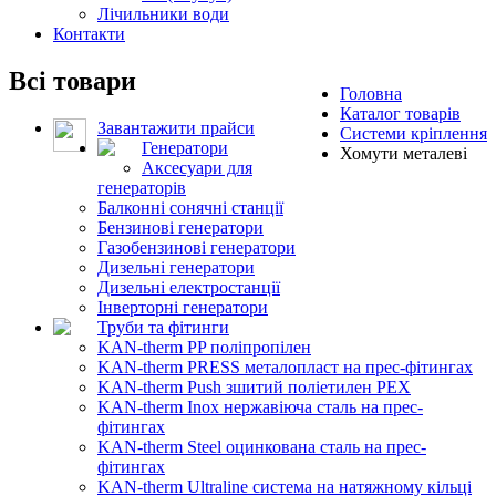
Лічильники води
Контакти
Всі товари
Головна
Каталог товарів
Завантажити прайси
Системи кріплення
Генератори
Хомути металеві
Аксесуари для
генераторів
Балконні сонячні станції
Бензинові генератори
Газобензинові генератори
Дизельні генератори
Дизельні електростанції
Інверторні генератори
Труби та фітинги
KAN-therm PP поліпропілен
KAN-therm PRESS металопласт на прес-фітингах
KAN-therm Push зшитий поліетилен PEX
KAN-therm Inox нержавіюча сталь на прес-
фітингах
KAN-therm Steel оцинкована сталь на прес-
фітингах
KAN-therm Ultraline система на натяжному кільці