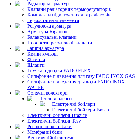
Радіаторна арматура
Клапани радіаторних терморегуляторів
Комплекти підключення для радіаторів
Термостатичні елементи
Регулююча арматура
Арматура Rigamonti
Балансувальні клапани
Поворотні регулюючі клапани
Запірна арматура
Крани кульові
Фітинги
Шланги
Гнучка підводка FADO FLEX
Сильфонне підведення для газу FADO INOX GAS
Сильфонне підведення для води FADO INOX
WATER
Сонячні колектори
Теплові насоси
Електричні бойлери
Електричні бойлери Bosch
Електричні бойлери Drazice
Електричні бойлери Tesy
Розширювальні баки
Мембранні баки
Вентиляційні системи