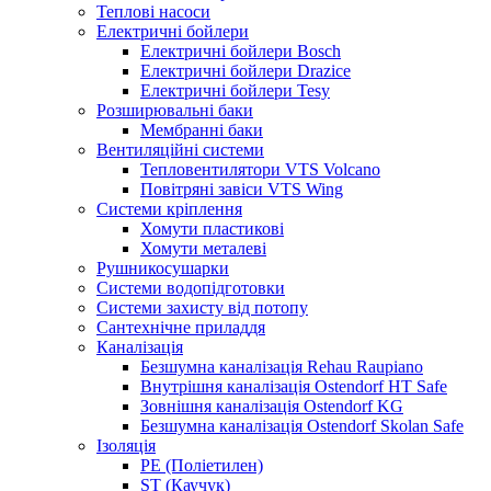
Теплові насоси
Електричні бойлери
Електричні бойлери Bosch
Електричні бойлери Drazice
Електричні бойлери Tesy
Розширювальні баки
Мембранні баки
Вентиляційні системи
Тепловентилятори VTS Volcano
Повітряні завіси VTS Wing
Системи кріплення
Хомути пластикові
Хомути металеві
Рушникосушарки
Системи водопідготовки
Системи захисту від потопу
Сантехнічне приладдя
Каналізація
Безшумна каналізація Rehau Raupiano
Внутрішня каналізація Ostendorf HT Safe
Зовнішня каналізація Ostendorf KG
Безшумна каналізація Ostendorf Skolan Safe
Ізоляція
PE (Поліетилен)
ST (Каучук)