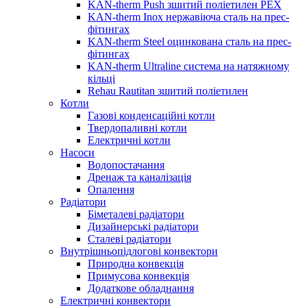
KAN-therm Push зшитий поліетилен PEX
KAN-therm Inox нержавіюча сталь на прес-
фітингах
KAN-therm Steel оцинкована сталь на прес-
фітингах
KAN-therm Ultraline система на натяжному
кільці
Rehau Rautitan зшитий поліетилен
Котли
Газові конденсаційні котли
Твердопаливні котли
Електричні котли
Насоси
Водопостачання
Дренаж та каналізація
Опалення
Радіатори
Біметалеві радіатори
Дизайнерські радіатори
Сталеві радіатори
Внутрішньопідлогові конвектори
Природна конвекція
Примусова конвекція
Додаткове обладнання
Електричні конвектори