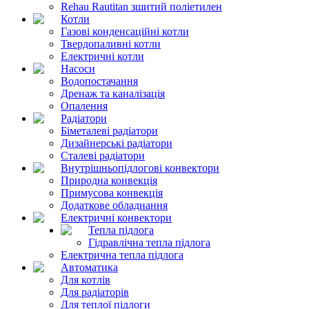
Rehau Rautitan зшитий поліетилен
Котли
Газові конденсаційні котли
Твердопаливні котли
Електричні котли
Насоси
Водопостачання
Дренаж та каналізація
Опалення
Радіатори
Біметалеві радіатори
Дизайнерські радіатори
Сталеві радіатори
Внутрішньопідлогові конвектори
Природна конвекція
Примусова конвекція
Додаткове обладнання
Електричні конвектори
Тепла підлога
Гідравлічна тепла підлога
Електрична тепла підлога
Автоматика
Для котлів
Для радіаторів
Для теплої підлоги