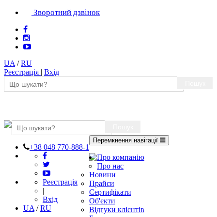
Зворотний дзвінок
UA
/
RU
Реєстрація
|
Вхід
Пошук
Пошук
Перемкнення навігації
+38 048 770-888-1
Про компанію
Про нас
Новини
Реєстрація
Прайси
|
Сертифікати
Вхід
Об'єкти
UA
/
RU
Відгуки клієнтів