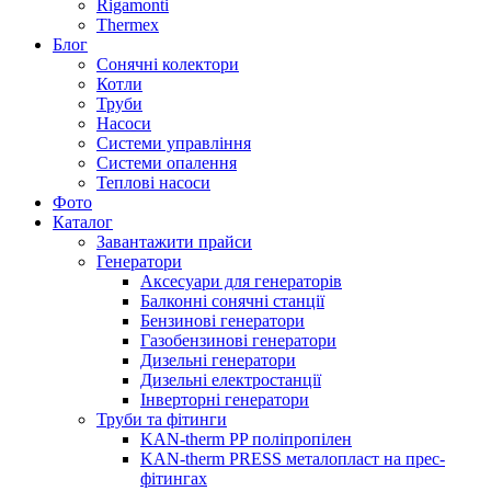
Rigamonti
Thermex
Блог
Сонячні колектори
Котли
Труби
Насоси
Системи управління
Системи опалення
Теплові насоси
Фото
Каталог
Завантажити прайси
Генератори
Аксесуари для генераторів
Балконні сонячні станції
Бензинові генератори
Газобензинові генератори
Дизельні генератори
Дизельні електростанції
Інверторні генератори
Труби та фітинги
KAN-therm PP поліпропілен
KAN-therm PRESS металопласт на прес-
фітингах