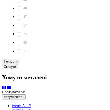
40
47
57
75
85
110
Хомути металеві
Сортувати за:
популярність
імені: А - Я