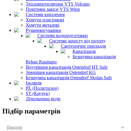
Тепловентилятори VTS Volcano
Повітряні завіси VTS Wing
Системи кріплення
Хомути пластикові
Хомути металеві
Рушникосушарки
Системи водопідготовки
Системи захисту від потопу
Сантехнічне приладдя
Каналізація
Безшумна каналізація
Rehau Raupiano
Внутрішня каналізація Ostendorf HT Safe
Зовнішня каналізація Ostendorf KG
Безшумна каналізація Ostendorf Skolan Safe
Ізоляція
PE (Поліетилен)
ST (Каучук)
Лічильники води
Підбір параметрів
Ціна\грн