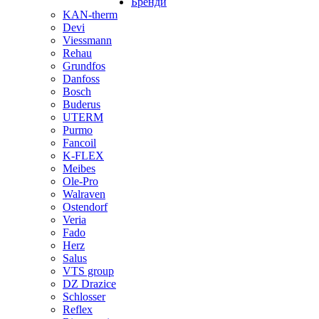
Бренди
KAN-therm
Devi
Viessmann
Rehau
Grundfos
Danfoss
Bosch
Buderus
UTERM
Purmo
Fancoil
K-FLEX
Meibes
Ole-Pro
Walraven
Ostendorf
Veria
Fado
Herz
Salus
VTS group
DZ Drazice
Schlosser
Reflex