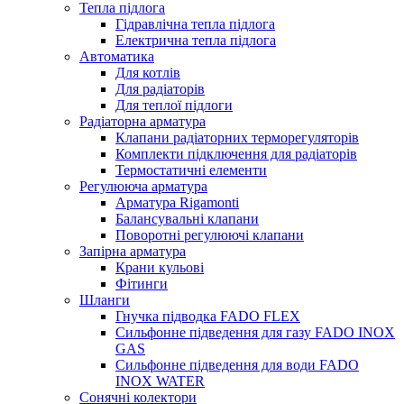
Тепла підлога
Гідравлічна тепла підлога
Електрична тепла підлога
Автоматика
Для котлів
Для радіаторів
Для теплої підлоги
Радіаторна арматура
Клапани радіаторних терморегуляторів
Комплекти підключення для радіаторів
Термостатичні елементи
Регулююча арматура
Арматура Rigamonti
Балансувальні клапани
Поворотні регулюючі клапани
Запірна арматура
Крани кульові
Фітинги
Шланги
Гнучка підводка FADO FLEX
Сильфонне підведення для газу FADO INOX
GAS
Сильфонне підведення для води FADO
INOX WATER
Сонячні колектори