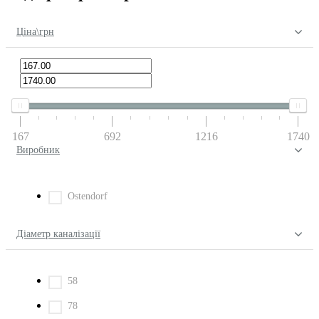
Ціна\грн
167
692
1216
1740
Виробник
Ostendorf
Діаметр каналізації
58
78