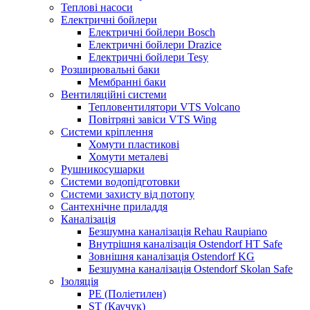
Теплові насоси
Електричні бойлери
Електричні бойлери Bosch
Електричні бойлери Drazice
Електричні бойлери Tesy
Розширювальні баки
Мембранні баки
Вентиляційні системи
Тепловентилятори VTS Volcano
Повітряні завіси VTS Wing
Системи кріплення
Хомути пластикові
Хомути металеві
Рушникосушарки
Системи водопідготовки
Системи захисту від потопу
Сантехнічне приладдя
Каналізація
Безшумна каналізація Rehau Raupiano
Внутрішня каналізація Ostendorf HT Safe
Зовнішня каналізація Ostendorf KG
Безшумна каналізація Ostendorf Skolan Safe
Ізоляція
PE (Поліетилен)
ST (Каучук)