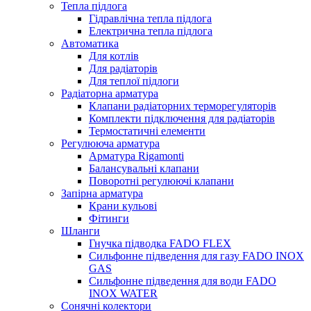
Тепла підлога
Гідравлічна тепла підлога
Електрична тепла підлога
Автоматика
Для котлів
Для радіаторів
Для теплої підлоги
Радіаторна арматура
Клапани радіаторних терморегуляторів
Комплекти підключення для радіаторів
Термостатичні елементи
Регулююча арматура
Арматура Rigamonti
Балансувальні клапани
Поворотні регулюючі клапани
Запірна арматура
Крани кульові
Фітинги
Шланги
Гнучка підводка FADO FLEX
Сильфонне підведення для газу FADO INOX
GAS
Сильфонне підведення для води FADO
INOX WATER
Сонячні колектори