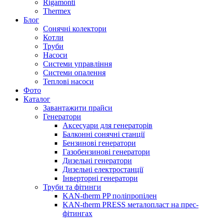
Rigamonti
Thermex
Блог
Сонячні колектори
Котли
Труби
Насоси
Системи управління
Системи опалення
Теплові насоси
Фото
Каталог
Завантажити прайси
Генератори
Аксесуари для генераторів
Балконні сонячні станції
Бензинові генератори
Газобензинові генератори
Дизельні генератори
Дизельні електростанції
Інверторні генератори
Труби та фітинги
KAN-therm PP поліпропілен
KAN-therm PRESS металопласт на прес-
фітингах