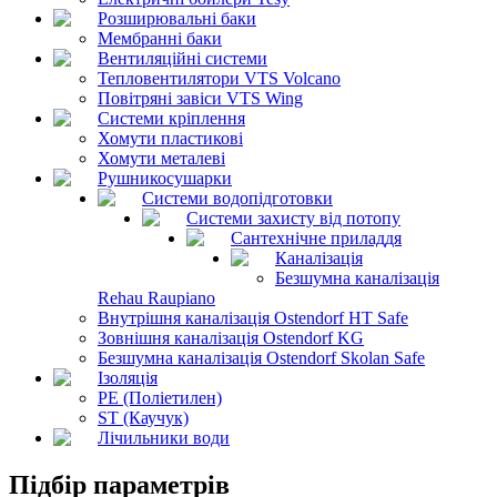
Розширювальні баки
Мембранні баки
Вентиляційні системи
Тепловентилятори VTS Volcano
Повітряні завіси VTS Wing
Системи кріплення
Хомути пластикові
Хомути металеві
Рушникосушарки
Системи водопідготовки
Системи захисту від потопу
Сантехнічне приладдя
Каналізація
Безшумна каналізація
Rehau Raupiano
Внутрішня каналізація Ostendorf HT Safe
Зовнішня каналізація Ostendorf KG
Безшумна каналізація Ostendorf Skolan Safe
Ізоляція
PE (Поліетилен)
ST (Каучук)
Лічильники води
Підбір параметрів