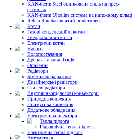
KAN-therm Steel оцинкована сталь на прес-
фітингах
KAN-therm Ultraline система на натяжному кільці
Rehau Rautitan зшитий поліетилен
Котли
Газові конденсаційні котли
Твердопаливні котли
Електричні котли
Насоси
Водопостачання
Дренаж та каналізація
Опалення
Радіатори
Біметалеві радіатори
Дизайнерські радіатори
Сталеві радіатори
Внутрішньопідлогові конвектори
Природна конвекція
Примусова конвекція
Додаткове обладнання
Електричні конвектори
Тепла підлога
Гідравлічна тепла підлога
Електрична тепла підлога
Автоматика