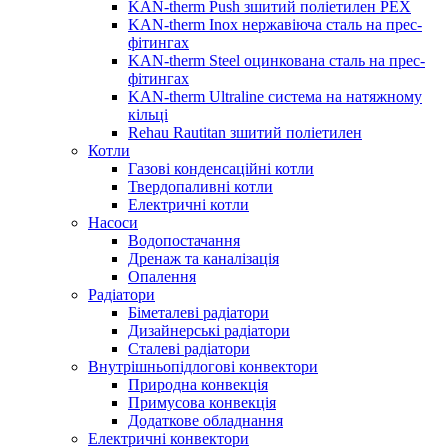
KAN-therm Push зшитий поліетилен PEX
KAN-therm Inox нержавіюча сталь на прес-
фітингах
KAN-therm Steel оцинкована сталь на прес-
фітингах
KAN-therm Ultraline система на натяжному
кільці
Rehau Rautitan зшитий поліетилен
Котли
Газові конденсаційні котли
Твердопаливні котли
Електричні котли
Насоси
Водопостачання
Дренаж та каналізація
Опалення
Радіатори
Біметалеві радіатори
Дизайнерські радіатори
Сталеві радіатори
Внутрішньопідлогові конвектори
Природна конвекція
Примусова конвекція
Додаткове обладнання
Електричні конвектори