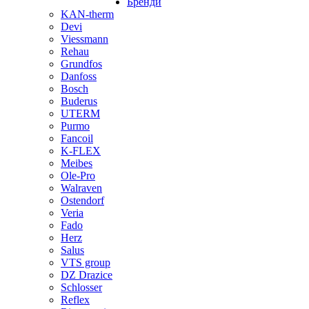
Бренди
KAN-therm
Devi
Viessmann
Rehau
Grundfos
Danfoss
Bosch
Buderus
UTERM
Purmo
Fancoil
K-FLEX
Meibes
Ole-Pro
Walraven
Ostendorf
Veria
Fado
Herz
Salus
VTS group
DZ Drazice
Schlosser
Reflex