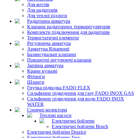
Для котлів
Для радіаторів
Для теплої підлоги
Радіаторна арматура
Клапани радіаторних терморегуляторів
Комплекти підключення для радіаторів
Термостатичні елементи
Регулююча арматура
Арматура Rigamonti
Балансувальні клапани
Поворотні регулюючі клапани
Запірна арматура
Крани кульові
Фітинги
Шланги
Гнучка підводка FADO FLEX
Сильфонне підведення для газу FADO INOX GAS
Сильфонне підведення для води FADO INOX
WATER
Сонячні колектори
Теплові насоси
Електричні бойлери
Електричні бойлери Bosch
Електричні бойлери Drazice
Електричні бойлери Tesy