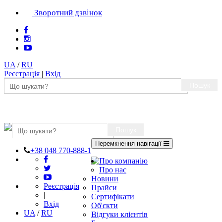
Зворотний дзвінок
UA
/
RU
Реєстрація
|
Вхід
Пошук
Пошук
Перемкнення навігації
+38 048 770-888-1
Про компанію
Про нас
Новини
Реєстрація
Прайси
|
Сертифікати
Вхід
Об'єкти
UA
/
RU
Відгуки клієнтів