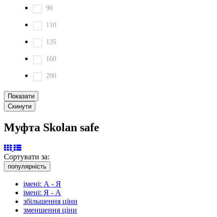
90
110
135
160
200
Муфта Skolan safe
Сортувати за:
популярність
імені: А - Я
імені: Я - А
збільшення ціни
зменшення ціни