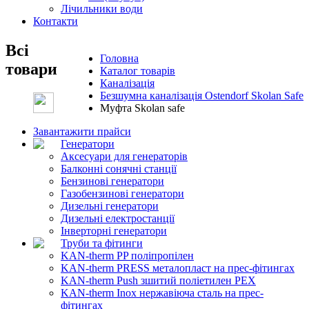
Лічильники води
Контакти
Всі
Головна
товари
Каталог товарів
Каналізація
Безшумна каналізація Ostendorf Skolan Safe
Муфта Skolan safe
Завантажити прайси
Генератори
Аксесуари для генераторів
Балконні сонячні станції
Бензинові генератори
Газобензинові генератори
Дизельні генератори
Дизельні електростанції
Інверторні генератори
Труби та фітинги
KAN-therm PP поліпропілен
KAN-therm PRESS металопласт на прес-фітингах
KAN-therm Push зшитий поліетилен PEX
KAN-therm Inox нержавіюча сталь на прес-
фітингах