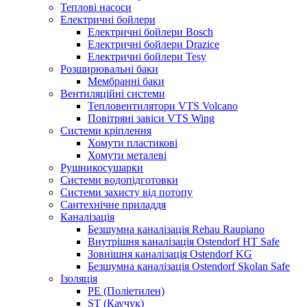
Теплові насоси
Електричні бойлери
Електричні бойлери Bosch
Електричні бойлери Drazice
Електричні бойлери Tesy
Розширювальні баки
Мембранні баки
Вентиляційні системи
Тепловентилятори VTS Volcano
Повітряні завіси VTS Wing
Системи кріплення
Хомути пластикові
Хомути металеві
Рушникосушарки
Системи водопідготовки
Системи захисту від потопу
Сантехнічне приладдя
Каналізація
Безшумна каналізація Rehau Raupiano
Внутрішня каналізація Ostendorf HT Safe
Зовнішня каналізація Ostendorf KG
Безшумна каналізація Ostendorf Skolan Safe
Ізоляція
PE (Поліетилен)
ST (Каучук)