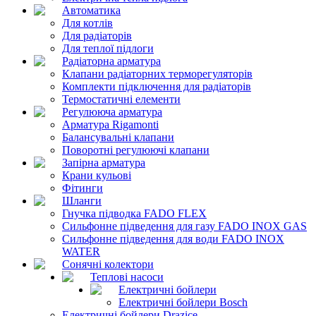
Автоматика
Для котлів
Для радіаторів
Для теплої підлоги
Радіаторна арматура
Клапани радіаторних терморегуляторів
Комплекти підключення для радіаторів
Термостатичні елементи
Регулююча арматура
Арматура Rigamonti
Балансувальні клапани
Поворотні регулюючі клапани
Запірна арматура
Крани кульові
Фітинги
Шланги
Гнучка підводка FADO FLEX
Сильфонне підведення для газу FADO INOX GAS
Сильфонне підведення для води FADO INOX
WATER
Сонячні колектори
Теплові насоси
Електричні бойлери
Електричні бойлери Bosch
Електричні бойлери Drazice