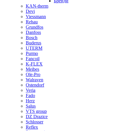
Бренди
KAN-therm
Devi
Viessmann
Rehau
Grundfos
Danfoss
Bosch
Buderus
UTERM
Purmo
Fancoil
K-FLEX
Meibes
Ole-Pro
Walraven
Ostendorf
Veria
Fado
Herz
Salus
VTS group
DZ Drazice
Schlosser
Reflex