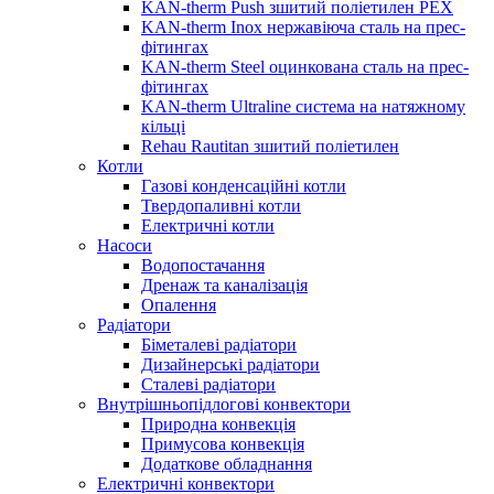
KAN-therm Push зшитий поліетилен PEX
KAN-therm Inox нержавіюча сталь на прес-
фітингах
KAN-therm Steel оцинкована сталь на прес-
фітингах
KAN-therm Ultraline система на натяжному
кільці
Rehau Rautitan зшитий поліетилен
Котли
Газові конденсаційні котли
Твердопаливні котли
Електричні котли
Насоси
Водопостачання
Дренаж та каналізація
Опалення
Радіатори
Біметалеві радіатори
Дизайнерські радіатори
Сталеві радіатори
Внутрішньопідлогові конвектори
Природна конвекція
Примусова конвекція
Додаткове обладнання
Електричні конвектори