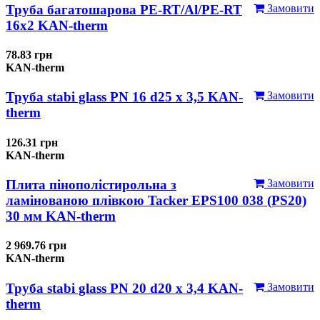
Труба багатошарова PE-RT/Al/PE-RT
Замовити
16x2 KAN-therm
78.83 грн
KAN-therm
Труба stabi glass PN 16 d25 х 3,5 KAN-
Замовити
therm
126.31 грн
KAN-therm
Плита пінополістирольна з
Замовити
ламінованою плівкою Tacker EPS100 038 (PS20)
30 мм KAN-therm
2 969.76 грн
KAN-therm
Труба stabi glass PN 20 d20 х 3,4 KAN-
Замовити
therm