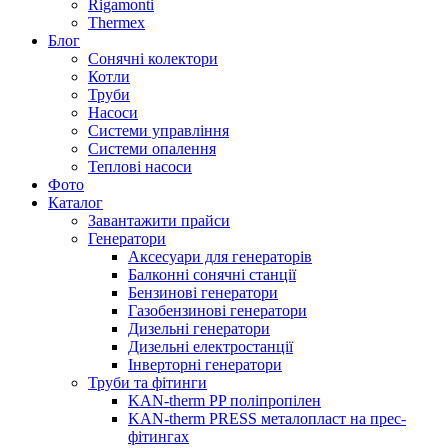
Rigamonti
Thermex
Блог
Сонячні колектори
Котли
Труби
Насоси
Системи управління
Системи опалення
Теплові насоси
Фото
Каталог
Завантажити прайси
Генератори
Аксесуари для генераторів
Балконні сонячні станції
Бензинові генератори
Газобензинові генератори
Дизельні генератори
Дизельні електростанції
Інверторні генератори
Труби та фітинги
KAN-therm PP поліпропілен
KAN-therm PRESS металопласт на прес-
фітингах