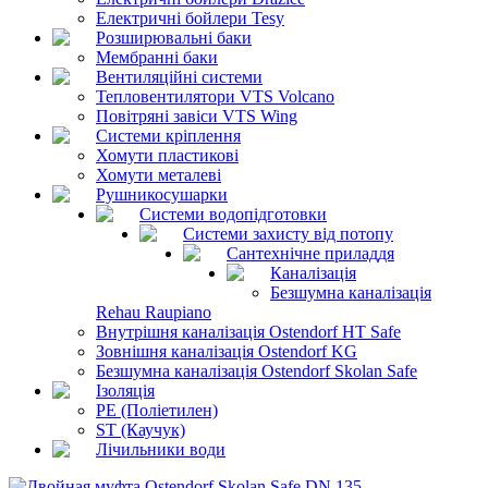
Електричні бойлери Tesy
Розширювальні баки
Мембранні баки
Вентиляційні системи
Тепловентилятори VTS Volcano
Повітряні завіси VTS Wing
Системи кріплення
Хомути пластикові
Хомути металеві
Рушникосушарки
Системи водопідготовки
Системи захисту від потопу
Сантехнічне приладдя
Каналізація
Безшумна каналізація
Rehau Raupiano
Внутрішня каналізація Ostendorf HT Safe
Зовнішня каналізація Ostendorf KG
Безшумна каналізація Ostendorf Skolan Safe
Ізоляція
PE (Поліетилен)
ST (Каучук)
Лічильники води