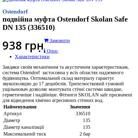
Ostendorf
подвійна муфта Ostendorf Skolan Safe
DN 135 (336510)
938
грн
Замовити
Опис
Характеристики
Завдяки своїм механічним та акустичним характеристикам,
система Ostendorf застосовна у всіх областях надземного
будівництва. Оптимальний склад матеріалу гарантує
звукоізоляцію до 17 децибелів. Трипелюстковий гумовий
ущільнювач дозволяє монтувати стічні системи швидше,
герметичніше і надійніше. Фітинги SKOLAN safe призначені
для відведення хімічно агресивних стічних вод.
Найменування
Значення
Артикул
336510
Діаметр
135
Діаметр каналізації
135
Максимальний тиск
2 бар