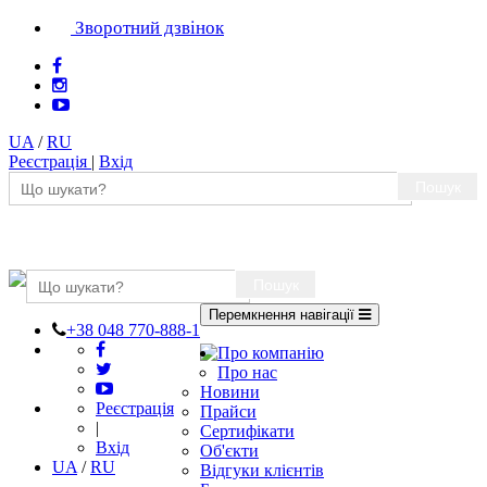
Зворотний дзвінок
UA
/
RU
Реєстрація
|
Вхід
Пошук
Пошук
Перемкнення навігації
+38 048 770-888-1
Про компанію
Про нас
Новини
Реєстрація
Прайси
|
Сертифікати
Вхід
Об'єкти
UA
/
RU
Відгуки клієнтів