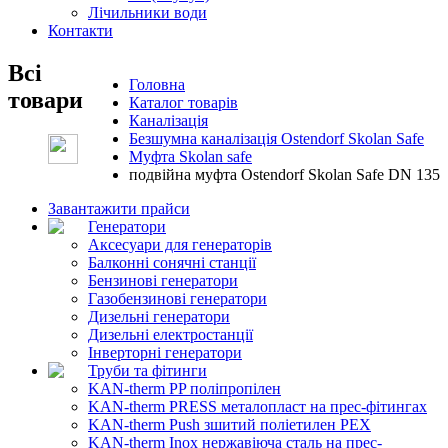
Лічильники води
Контакти
Всі
Головна
товари
Каталог товарів
Каналізація
Безшумна каналізація Ostendorf Skolan Safe
Муфта Skolan safe
подвійна муфта Ostendorf Skolan Safe DN 135
Завантажити прайси
Генератори
Аксесуари для генераторів
Балконні сонячні станції
Бензинові генератори
Газобензинові генератори
Дизельні генератори
Дизельні електростанції
Інверторні генератори
Труби та фітинги
KAN-therm PP поліпропілен
KAN-therm PRESS металопласт на прес-фітингах
KAN-therm Push зшитий поліетилен PEX
KAN-therm Inox нержавіюча сталь на прес-