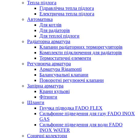
Тепла підлога
Гідравлічна тепла підлога
Електрична тепла підлога
Автоматика
Для котлів
Для радіаторів
Для теплої підлоги
Радіаторна арматура
Клапани радіаторних терморегуляторів
Комплекти підключення для радіаторів
Термостатичні елементи
Регулююча арматура
Арматура Rigamonti
Балансувальні клапани
Поворотні регулюючі клапани
Запірна арматура
Крани кульові
Фітинги
Шланги
Гнучка підводка FADO FLEX
Сильфонне підведення для газу FADO INOX
GAS
Сильфонне підведення для води FADO
INOX WATER
Сонячні колектори