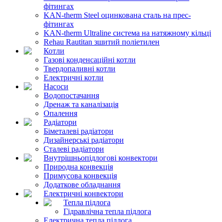
фітингах
KAN-therm Steel оцинкована сталь на прес-
фітингах
KAN-therm Ultraline система на натяжному кільці
Rehau Rautitan зшитий поліетилен
Котли
Газові конденсаційні котли
Твердопаливні котли
Електричні котли
Насоси
Водопостачання
Дренаж та каналізація
Опалення
Радіатори
Біметалеві радіатори
Дизайнерські радіатори
Сталеві радіатори
Внутрішньопідлогові конвектори
Природна конвекція
Примусова конвекція
Додаткове обладнання
Електричні конвектори
Тепла підлога
Гідравлічна тепла підлога
Електрична тепла підлога