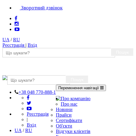
Зворотний дзвінок
UA
/
RU
Реєстрація
|
Вхід
Пошук
Пошук
Перемкнення навігації
+38 048 770-888-1
Про компанію
Про нас
Новини
Реєстрація
Прайси
|
Сертифікати
Вхід
Об'єкти
UA
/
RU
Відгуки клієнтів