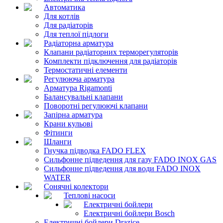
Автоматика
Для котлів
Для радіаторів
Для теплої підлоги
Радіаторна арматура
Клапани радіаторних терморегуляторів
Комплекти підключення для радіаторів
Термостатичні елементи
Регулююча арматура
Арматура Rigamonti
Балансувальні клапани
Поворотні регулюючі клапани
Запірна арматура
Крани кульові
Фітинги
Шланги
Гнучка підводка FADO FLEX
Сильфонне підведення для газу FADO INOX GAS
Сильфонне підведення для води FADO INOX
WATER
Сонячні колектори
Теплові насоси
Електричні бойлери
Електричні бойлери Bosch
Електричні бойлери Drazice