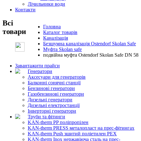
Лічильники води
Контакти
Всі
Головна
товари
Каталог товарів
Каналізація
Безшумна каналізація Ostendorf Skolan Safe
Муфта Skolan safe
подвійна муфта Ostendorf Skolan Safe DN 58
Завантажити прайси
Генератори
Аксесуари для генераторів
Балконні сонячні станції
Бензинові генератори
Газобензинові генератори
Дизельні генератори
Дизельні електростанції
Інверторні генератори
Труби та фітинги
KAN-therm PP поліпропілен
KAN-therm PRESS металопласт на прес-фітингах
KAN-therm Push зшитий поліетилен PEX
KAN-therm Inox нержавіюча сталь на прес-