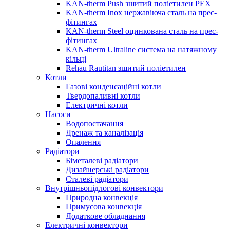
KAN-therm Push зшитий поліетилен PEX
KAN-therm Inox нержавіюча сталь на прес-
фітингах
KAN-therm Steel оцинкована сталь на прес-
фітингах
KAN-therm Ultraline система на натяжному
кільці
Rehau Rautitan зшитий поліетилен
Котли
Газові конденсаційні котли
Твердопаливні котли
Електричні котли
Насоси
Водопостачання
Дренаж та каналізація
Опалення
Радіатори
Біметалеві радіатори
Дизайнерські радіатори
Сталеві радіатори
Внутрішньопідлогові конвектори
Природна конвекція
Примусова конвекція
Додаткове обладнання
Електричні конвектори