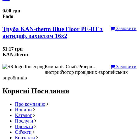
0.00 грн
Fado
Труба KAN-therm Blue Floor PE-RT з
Замовити
антидиф. захистом 16х2
51.17 грн
KAN-therm
Компанія Снаб-Резерв -
Замовити
дистриб'ютор провідних європейських
виробників
Корисні Посилання
Про компанію
Новини
Каталог
Послуги
Проекти
Об'єкти
Контакти