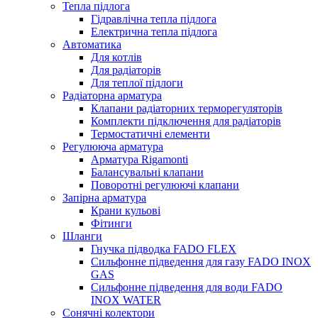
Тепла підлога
Гідравлічна тепла підлога
Електрична тепла підлога
Автоматика
Для котлів
Для радіаторів
Для теплої підлоги
Радіаторна арматура
Клапани радіаторних терморегуляторів
Комплекти підключення для радіаторів
Термостатичні елементи
Регулююча арматура
Арматура Rigamonti
Балансувальні клапани
Поворотні регулюючі клапани
Запірна арматура
Крани кульові
Фітинги
Шланги
Гнучка підводка FADO FLEX
Сильфонне підведення для газу FADO INOX
GAS
Сильфонне підведення для води FADO
INOX WATER
Сонячні колектори