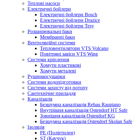
Теплові насоси
Електричні бойлери
Електричні бойлери Bosch
Електричні бойлери Drazice
Електричні бойлери Tesy
Розширювальні баки
Мембранні баки
Вентиляційні системи
Тепловентилятори VTS Volcano
Повітряні завіси VTS Wing
Системи кріплення
Хомути пластикові
Хомути металеві
Рушникосушарки
Системи водопідготовки
Системи захисту від потопу
Сантехнічне приладдя
Каналізація
Безшумна каналізація Rehau Raupiano
Внутрішня каналізація Ostendorf HT Safe
Зовнішня каналізація Ostendorf KG
Безшумна каналізація Ostendorf Skolan Safe
Ізоляція
PE (Поліетилен)
ST (Каучук)