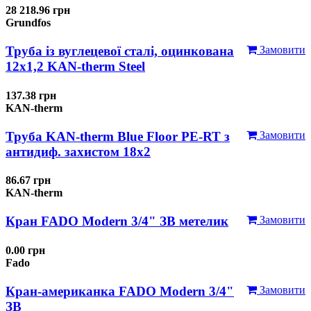
28 218.96 грн
Grundfos
Труба із вуглецевої сталі, оцинкована
Замовити
12x1,2 KAN-therm Steel
137.38 грн
KAN-therm
Труба KAN-therm Blue Floor PE-RT з
Замовити
антидиф. захистом 18х2
86.67 грн
KAN-therm
Кран FADO Modern 3/4" ЗВ метелик
Замовити
0.00 грн
Fado
Кран-американка FADO Modern 3/4"
Замовити
ЗВ