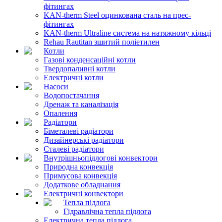
фітингах
KAN-therm Steel оцинкована сталь на прес-
фітингах
KAN-therm Ultraline система на натяжному кільці
Rehau Rautitan зшитий поліетилен
Котли
Газові конденсаційні котли
Твердопаливні котли
Електричні котли
Насоси
Водопостачання
Дренаж та каналізація
Опалення
Радіатори
Біметалеві радіатори
Дизайнерські радіатори
Сталеві радіатори
Внутрішньопідлогові конвектори
Природна конвекція
Примусова конвекція
Додаткове обладнання
Електричні конвектори
Тепла підлога
Гідравлічна тепла підлога
Електрична тепла підлога