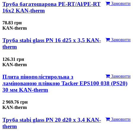
Труба багатошарова PE-RT/Al/PE-RT
Замовити
16x2 KAN-therm
78.83 грн
KAN-therm
Труба stabi glass PN 16 d25 х 3,5 KAN-
Замовити
therm
126.31 грн
KAN-therm
Плита пінополістирольна з
Замовити
ламінованою плівкою Tacker EPS100 038 (PS20)
30 мм KAN-therm
2 969.76 грн
KAN-therm
Труба stabi glass PN 20 d20 х 3,4 KAN-
Замовити
therm