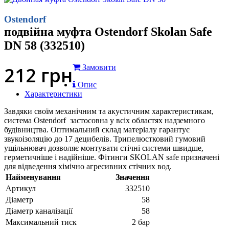
Ostendorf
подвійна муфта Ostendorf Skolan Safe
DN 58 (332510)
212
грн
Замовити
Опис
Характеристики
Завдяки своїм механічним та акустичним характеристикам,
система Ostendorf застосовна у всіх областях надземного
будівництва. Оптимальний склад матеріалу гарантує
звукоізоляцію до 17 децибелів. Трипелюстковий гумовий
ущільнювач дозволяє монтувати стічні системи швидше,
герметичніше і надійніше. Фітинги SKOLAN safe призначені
для відведення хімічно агресивних стічних вод.
Найменування
Значення
Артикул
332510
Діаметр
58
Діаметр каналізації
58
Максимальний тиск
2 бар