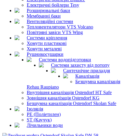
Електричні бойлери Tesy
Розширювальні баки
Мембранні баки
Вентиляційні системи
Тепловентилятори VTS Volcano
Повітряні завіси VTS Wing
Системи кріплення
Хомути пластикові
Хомути металеві
Рушникосушарки
Системи водопідготовки
Системи захисту від потопу
Сантехнічне приладдя
Каналізація
Безшумна каналізація
Rehau Raupiano
Внутрішня каналізація Ostendorf HT Safe
Зовнішня каналізація Ostendorf KG
Безшумна каналізація Ostendorf Skolan Safe
Ізоляція
PE (Поліетилен)
ST (Каучук)
Лічильники води