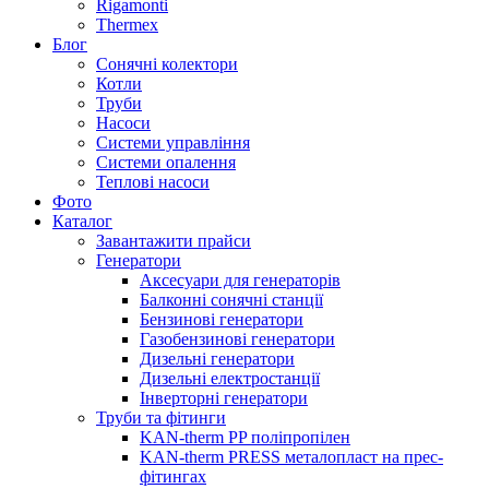
Rigamonti
Thermex
Блог
Сонячні колектори
Котли
Труби
Насоси
Системи управління
Системи опалення
Теплові насоси
Фото
Каталог
Завантажити прайси
Генератори
Аксесуари для генераторів
Балконні сонячні станції
Бензинові генератори
Газобензинові генератори
Дизельні генератори
Дизельні електростанції
Інверторні генератори
Труби та фітинги
KAN-therm PP поліпропілен
KAN-therm PRESS металопласт на прес-
фітингах