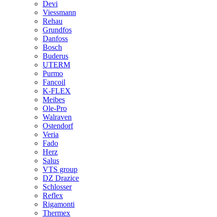
Devi
Viessmann
Rehau
Grundfos
Danfoss
Bosch
Buderus
UTERM
Purmo
Fancoil
K-FLEX
Meibes
Ole-Pro
Walraven
Ostendorf
Veria
Fado
Herz
Salus
VTS group
DZ Drazice
Schlosser
Reflex
Rigamonti
Thermex