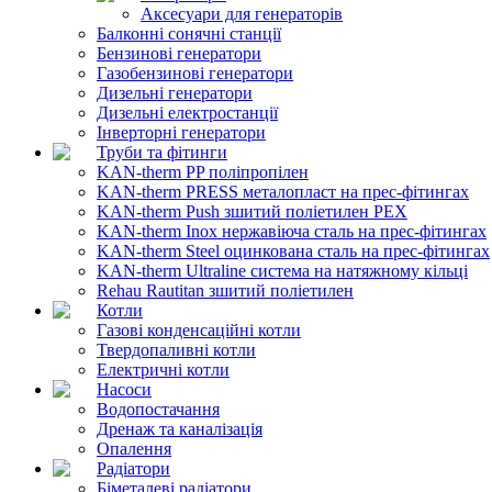
Аксесуари для генераторів
Балконні сонячні станції
Бензинові генератори
Газобензинові генератори
Дизельні генератори
Дизельні електростанції
Інверторні генератори
Труби та фітинги
KAN-therm PP поліпропілен
KAN-therm PRESS металопласт на прес-фітингах
KAN-therm Push зшитий поліетилен PEX
KAN-therm Inox нержавіюча сталь на прес-фітингах
KAN-therm Steel оцинкована сталь на прес-фітингах
KAN-therm Ultraline система на натяжному кільці
Rehau Rautitan зшитий поліетилен
Котли
Газові конденсаційні котли
Твердопаливні котли
Електричні котли
Насоси
Водопостачання
Дренаж та каналізація
Опалення
Радіатори
Біметалеві радіатори