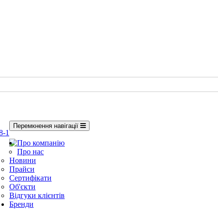
Перемкнення навігації
8-1
Про компанію
Про нас
Новини
Прайси
Сертифікати
Об'єкти
Відгуки клієнтів
Бренди