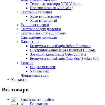
Тепловентилятори VTS Volcano
Повітряні завіси VTS Wing
Системи кріплення
Хомути пластикові
Хомути металеві
Рушникосушарки
Системи водопідготовки
Системи захисту від потопу
Сантехнічне приладдя
Каналізація
Безшумна каналізація Rehau Raupiano
Внутрішня каналізація Ostendorf HT Safe
Зовнішня каналізація Ostendorf KG
Безшумна каналізація Ostendorf Skolan Safe
Ізоляція
PE (Поліетилен)
ST (Каучук)
Лічильники води
Контакти
Всі товари
Завантажити прайси
Генератори