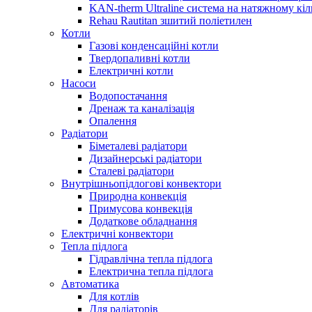
KAN-therm Ultraline система на натяжному кіл
Rehau Rautitan зшитий поліетилен
Котли
Газові конденсаційні котли
Твердопаливні котли
Електричні котли
Насоси
Водопостачання
Дренаж та каналізація
Опалення
Радіатори
Біметалеві радіатори
Дизайнерські радіатори
Сталеві радіатори
Внутрішньопідлогові конвектори
Природна конвекція
Примусова конвекція
Додаткове обладнання
Електричні конвектори
Тепла підлога
Гідравлічна тепла підлога
Електрична тепла підлога
Автоматика
Для котлів
Для радіаторів