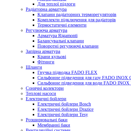
Для теплої підлоги
Радіаторна арматура
Клапани радіаторних терморегуляторів
Комплекти підключення для радіаторів
Термостатичні елементи
Регулююча арматура
Арматура Rigamonti
Балансувальні клапани
Поворотні регулюючі клапани
Запірна арматура
Крани кульові
Фітинги
Шланги
Гнучка підводка FADO FLEX
Сильфонне підведення для газу FADO INOX
Сильфонне підведення для води FADO INO
Сонячні колектори
Теплові насоси
Електричні бойлери
Електричні бойлери Bosch
Електричні бойлери Drazice
Електричні бойлери Tesy
Розширювальні баки
Мембранні баки
Вентиляційні системи