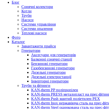
Блог
Сонячні колектори
Котли
Труби
Насоси
Системи управління
Системи опалення
Теплові насоси
Фото
Каталог
Завантажити прайси
Генератори
Аксесуари для генераторів
Балконні сонячні станції
Бензинові генератори
Газобензинові генератори
Дизельні генератори
Дизельні електростанції
Інверторні генератори
Труби та фітинги
KAN-therm PP поліпропілен
KAN-therm PRESS металопласт на прес-фітин
KAN-therm Push зшитий поліетилен PEX
KAN-therm Inox нержавіюча сталь на прес-фіт
KAN-therm Steel оцинкована сталь на прес-фі