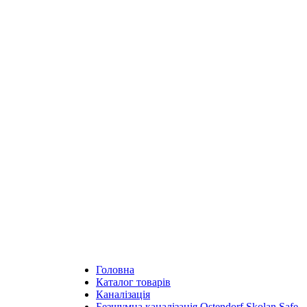
Головна
Каталог товарів
Каналізація
Безшумна каналізація Ostendorf Skolan Safe