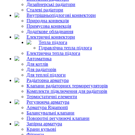
Дизайнерські радіатори
Сталеві радіатори
Внутрішньопідлогові конвектори
Природна конвекція
Примусова конвекція
Додаткове обладнання
Електричні конвектори
Тепла підлога
Гідравлічна тепла підлога
Електрична тепла підлога
Автоматика
Для котлів
Для радіаторів
Для теплої підлоги
Радіаторна арматура
Клапани радіаторних терморегуляторів
Комплекти підключення для радіаторів
Термостатичні елементи
Регулююча арматура
Арматура Rigamonti
Балансувальні клапани
Поворотні регулюючі клапани
Запірна арматура
Крани кульові
Фітинги