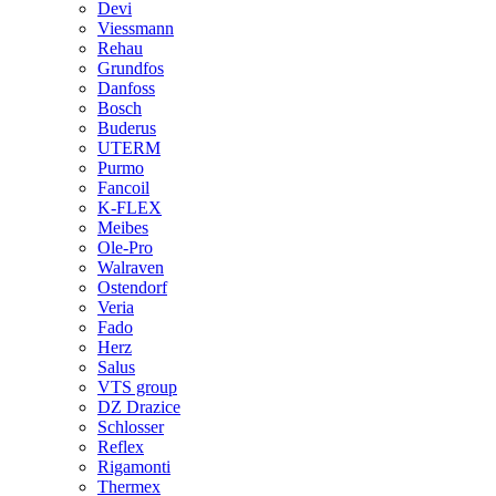
Devi
Viessmann
Rehau
Grundfos
Danfoss
Bosch
Buderus
UTERM
Purmo
Fancoil
K-FLEX
Meibes
Ole-Pro
Walraven
Ostendorf
Veria
Fado
Herz
Salus
VTS group
DZ Drazice
Schlosser
Reflex
Rigamonti
Thermex