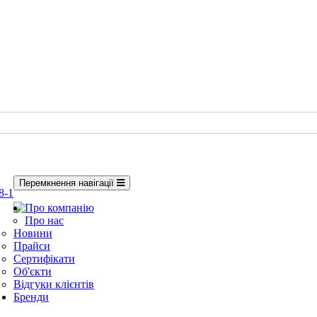
Перемкнення навігації
8-1
Про компанію
Про нас
Новини
Прайси
Сертифікати
Об'єкти
Відгуки клієнтів
Бренди