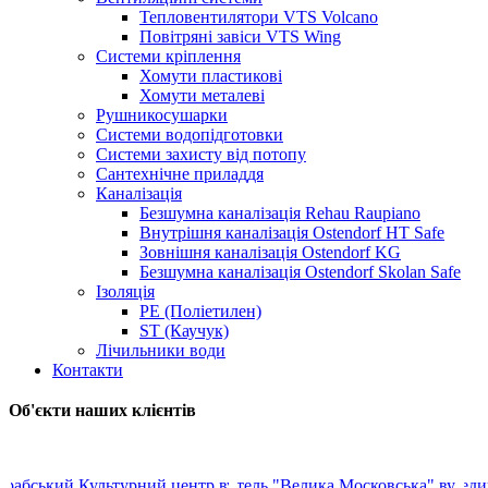
Тепловентилятори VTS Volcano
Повітряні завіси VTS Wing
Системи кріплення
Хомути пластикові
Хомути металеві
Рушникосушарки
Системи водопідготовки
Системи захисту від потопу
Сантехнічне приладдя
Каналізація
Безшумна каналізація Rehau Raupiano
Внутрішня каналізація Ostendorf HT Safe
Зовнішня каналізація Ostendorf KG
Безшумна каналізація Ostendorf Skolan Safe
Ізоляція
PE (Поліетилен)
ST (Каучук)
Лічильники води
Контакти
Об'єкти наших клієнтів