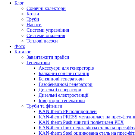
Блог
Сонячні колектори
Котли
Труби
Насоси
Системи управління
Системи опалення
Теплові насоси
Фото
Каталог
Завантажити прайси
Генератори
Аксесуари для генераторів
Балконні сонячні станції
Бензинові генератори
Газобензинові генератори
Дизельні генератори
Дизельні електростанції
Інверторні генератори
Труби та фітинги
KAN-therm PP поліпропілен
KAN-therm PRESS металопласт на прес-фітин
KAN-therm Push зшитий поліетилен PEX
KAN-therm Inox нержавіюча сталь на прес-фіт
KAN-therm Steel оцинкована сталь на прес-фі