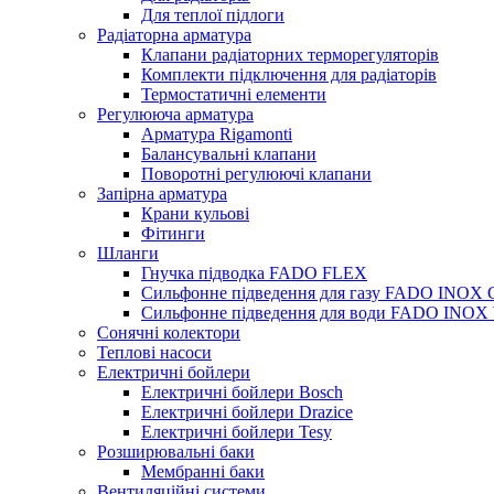
Для теплої підлоги
Радіаторна арматура
Клапани радіаторних терморегуляторів
Комплекти підключення для радіаторів
Термостатичні елементи
Регулююча арматура
Арматура Rigamonti
Балансувальні клапани
Поворотні регулюючі клапани
Запірна арматура
Крани кульові
Фітинги
Шланги
Гнучка підводка FADO FLEX
Сильфонне підведення для газу FADO INOX
Сильфонне підведення для води FADO INO
Сонячні колектори
Теплові насоси
Електричні бойлери
Електричні бойлери Bosch
Електричні бойлери Drazice
Електричні бойлери Tesy
Розширювальні баки
Мембранні баки
Вентиляційні системи