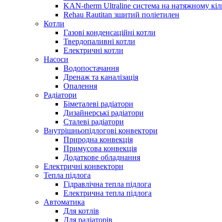
KAN-therm Ultraline система на натяжному кіл
Rehau Rautitan зшитий поліетилен
Котли
Газові конденсаційні котли
Твердопаливні котли
Електричні котли
Насоси
Водопостачання
Дренаж та каналізація
Опалення
Радіатори
Біметалеві радіатори
Дизайнерські радіатори
Сталеві радіатори
Внутрішньопідлогові конвектори
Природна конвекція
Примусова конвекція
Додаткове обладнання
Електричні конвектори
Тепла підлога
Гідравлічна тепла підлога
Електрична тепла підлога
Автоматика
Для котлів
Для радіаторів