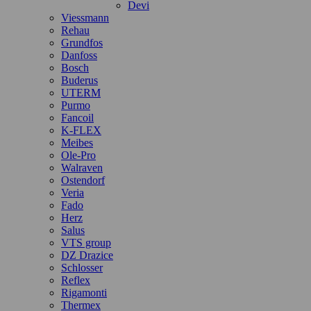
Devi
Viessmann
Rehau
Grundfos
Danfoss
Bosch
Buderus
UTERM
Purmo
Fancoil
K-FLEX
Meibes
Ole-Pro
Walraven
Ostendorf
Veria
Fado
Herz
Salus
VTS group
DZ Drazice
Schlosser
Reflex
Rigamonti
Thermex