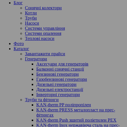
Блог
Сонячні колектори
Котли
Труби
Насоси
Системи управління
Системи опалення
Теплові насоси
Фото
Каталог
Завантажити прайси
Генератори
Аксесуари для генераторів
Балконні сонячні станції
Бензинові генератори
Газобензинові генератори
Дизельні генератори
Дизельні електростанції
Інверторні генератори
Труби та фітинги
KAN-therm PP поліпропілен
KAN-therm PRESS металопласт на прес-
фітингах
KAN-therm Push зшитий поліетилен PEX
KAN-therm Inox нержавіюча сталь на прес-