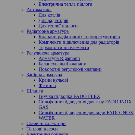
Електрична тепла підлога
Автоматика
Для котлів
Для радіаторів
Для теплої підлоги
Радіаторна арматура
Клапани радіаторних терморегуляторів
Комплекти підключення для радіаторів
Термостатичні елементи
Регулююча арматура
Арматура Rigamonti
Балансувальні клапани
Поворотні регулюючі клапани
Запірна арматура
Крани кульові
Фітинги
Шланги
Гнучка підводка FADO FLEX
Сильфонне підведення для газу FADO INOX
GAS
Сильфонне підведення для води FADO INOX
WATER
Сонячні колектори
Теплові насоси
Електричні бойлери