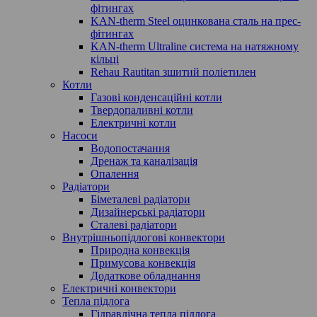
фітингах
KAN-therm Steel оцинкована сталь на прес-
фітингах
KAN-therm Ultraline система на натяжному
кільці
Rehau Rautitan зшитий поліетилен
Котли
Газові конденсаційні котли
Твердопаливні котли
Електричні котли
Насоси
Водопостачання
Дренаж та каналізація
Опалення
Радіатори
Біметалеві радіатори
Дизайнерські радіатори
Сталеві радіатори
Внутрішньопідлогові конвектори
Природна конвекція
Примусова конвекція
Додаткове обладнання
Електричні конвектори
Тепла підлога
Гідравлічна тепла підлога