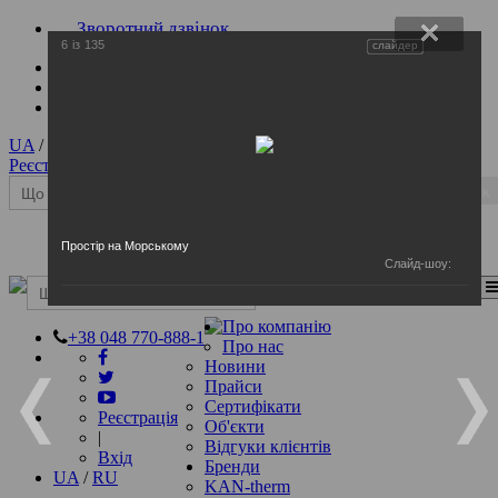
Зворотний дзвінок
6
із
135
слайдер
UA
/
RU
Реєстрація
|
Вхід
Пошук
Простір на Морському
Слайд-шоу:
Перемкнення навігації
Пошук
Про компанію
+38 048 770-888-1
Про нас
Новини
Прайси
Сертифікати
Реєстрація
Об'єкти
|
Відгуки клієнтів
Вхід
Бренди
UA
/
RU
KAN-therm