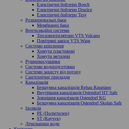
Електричні бойлери Bosch
Електричні бойлери Drazice
Електричні бойлери Tesy
Розширювальні баки
Мембранні баки
Вентиляційні системи
Тепловентилятори VTS Volcano
Повітряні завіси VTS Wing
Системи кріплення
Хомути пластикові
Хомути металеві
Рушникосушарки
Системи водопідготовки
Системи захисту від потопу
Сантехнічне приладдя
Каналізація
Безшумна каналізація Rehau Raupiano
Внутрішня каналізація Ostendorf HT Safe
Зовнішня каналізація Ostendorf KG
Безшумна каналізація Ostendorf Skolan Safe
Ізоляція
PE (Поліетилен)
ST (Каучук)
Лічильники води
Контакти