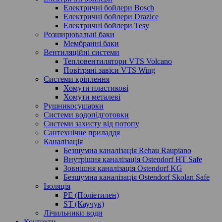
Електричні бойлери Bosch
Електричні бойлери Drazice
Електричні бойлери Tesy
Розширювальні баки
Мембранні баки
Вентиляційні системи
Тепловентилятори VTS Volcano
Повітряні завіси VTS Wing
Системи кріплення
Хомути пластикові
Хомути металеві
Рушникосушарки
Системи водопідготовки
Системи захисту від потопу
Сантехнічне приладдя
Каналізація
Безшумна каналізація Rehau Raupiano
Внутрішня каналізація Ostendorf HT Safe
Зовнішня каналізація Ostendorf KG
Безшумна каналізація Ostendorf Skolan Safe
Ізоляція
PE (Поліетилен)
ST (Каучук)
Лічильники води
Контакти