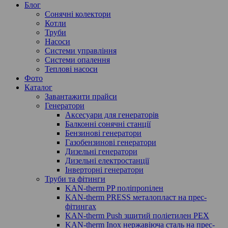
Блог
Сонячні колектори
Котли
Труби
Насоси
Системи управління
Системи опалення
Теплові насоси
Фото
Каталог
Завантажити прайси
Генератори
Аксесуари для генераторів
Балконні сонячні станції
Бензинові генератори
Газобензинові генератори
Дизельні генератори
Дизельні електростанції
Інверторні генератори
Труби та фітинги
KAN-therm PP поліпропілен
KAN-therm PRESS металопласт на прес-
фітингах
KAN-therm Push зшитий поліетилен PEX
KAN-therm Inox нержавіюча сталь на прес-