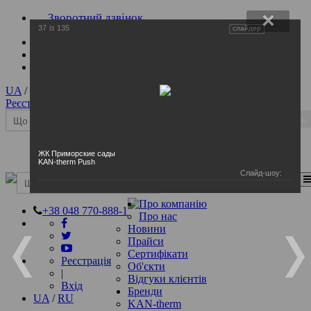
Зворотний дзвінок
37
із
135
слайдер
UA
/
RU
Реєстрація
|
Вхід
Пошук
ЖК Приморские сады
KAN-therm Push
Слайд-шоу:
Перемкнення навігації
Пошук
Про компанію
+38 048 770-888-1
Про нас
Новини
Прайси
Сертифікати
Реєстрація
Об'єкти
|
Відгуки клієнтів
Вхід
Бренди
UA
/
RU
KAN-therm