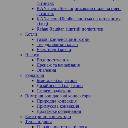
фітингах
KAN-therm Steel оцинкована сталь на прес-
фітингах
KAN-therm Ultraline система на натяжному
кільці
Rehau Rautitan зшитий поліетилен
Котли
Газові конденсаційні котли
Твердопаливні котли
Електричні котли
Насоси
Водопостачання
Дренаж та каналізація
Опалення
Радіатори
Біметалеві радіатори
Дизайнерські радіатори
Сталеві радіатори
Внутрішньопідлогові конвектори
Природна конвекція
Примусова конвекція
Додаткове обладнання
Електричні конвектори
Тепла підлога
Гідравлічна тепла підлога