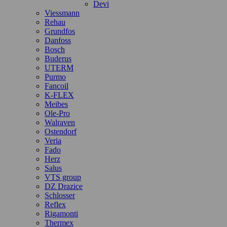
Devi
Viessmann
Rehau
Grundfos
Danfoss
Bosch
Buderus
UTERM
Purmo
Fancoil
K-FLEX
Meibes
Ole-Pro
Walraven
Ostendorf
Veria
Fado
Herz
Salus
VTS group
DZ Drazice
Schlosser
Reflex
Rigamonti
Thermex