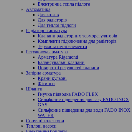
Електрична тепла підлога
Автоматика
Для котлів
Для радіаторів
Для теплої підлоги
Радіаторна арматура
Клапани радіаторних терморегуляторів
Комплекти підключення для радіаторів
Термостатичні елементи
Регулююча арматура
Арматура Rigamonti
Балансувальні клапани
Поворотні регулюючі клапани
Запірна арматура
Крани кульові
Фітинги
Шланги
Гнучка підводка FADO FLEX
Сильфонне підведення для газу FADO INOX
GAS
Сильфонне підведення для води FADO INOX
WATER
Сонячні колектори
Теплові насоси
Електричні бойлери