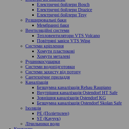
Електричні бойлери Bosch
Електричні бойлери Drazice
Електричні бойлери Tesy
Розширювальні баки
Мембранні баки
Вентиляційні системи
Тепловентилятори VTS Volcano
Повітряні завіси VTS Wing
Системи кріплення
Хомути пластикові
Хомути металеві
Рушникосушарки
Системи водопідготовки
Системи захисту від потопу
Сантехнічне приладдя
Каналізація
Безшумна каналізація Rehau Raupiano
Внутрішня каналізація Ostendorf HT Safe
Зовнішня каналізація Ostendorf KG
Безшумна каналізація Ostendorf Skolan Safe
Ізоляція
PE (Поліетилен)
ST (Каучук)
Лічильники води
Контакти