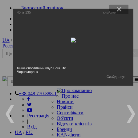
Зворотний дзвінок
45
із
135
слайдер
UA
/
RU
Реєстрація
|
Вхід
Пошук
Кінно-спортивний клуб Equi Life
Чорноморськ
Слайд-шоу:
Перемкнення навігації
Пошук
Про компанію
+38 048 770-888-1
Про нас
Новини
Прайси
Сертифікати
Реєстрація
Об'єкти
|
Відгуки клієнтів
Вхід
Бренди
UA
/
RU
KAN-therm