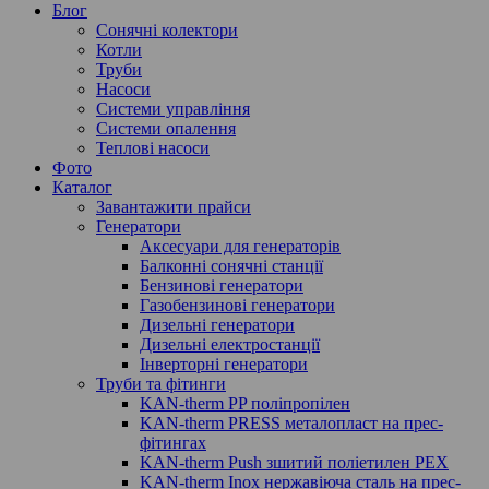
Блог
Сонячні колектори
Котли
Труби
Насоси
Системи управління
Системи опалення
Теплові насоси
Фото
Каталог
Завантажити прайси
Генератори
Аксесуари для генераторів
Балконні сонячні станції
Бензинові генератори
Газобензинові генератори
Дизельні генератори
Дизельні електростанції
Інверторні генератори
Труби та фітинги
KAN-therm PP поліпропілен
KAN-therm PRESS металопласт на прес-
фітингах
KAN-therm Push зшитий поліетилен PEX
KAN-therm Inox нержавіюча сталь на прес-