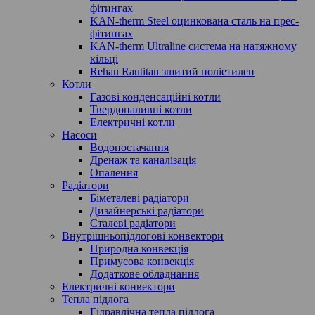
фітингах
KAN-therm Steel оцинкована сталь на прес-
фітингах
KAN-therm Ultraline система на натяжному
кільці
Rehau Rautitan зшитий поліетилен
Котли
Газові конденсаційні котли
Твердопаливні котли
Електричні котли
Насоси
Водопостачання
Дренаж та каналізація
Опалення
Радіатори
Біметалеві радіатори
Дизайнерські радіатори
Сталеві радіатори
Внутрішньопідлогові конвектори
Природна конвекція
Примусова конвекція
Додаткове обладнання
Електричні конвектори
Тепла підлога
Гідравлічна тепла підлога