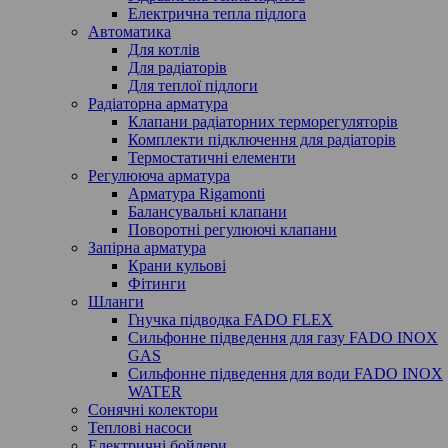
Електрична тепла підлога
Автоматика
Для котлів
Для радіаторів
Для теплої підлоги
Радіаторна арматура
Клапани радіаторних терморегуляторів
Комплекти підключення для радіаторів
Термостатичні елементи
Регулююча арматура
Арматура Rigamonti
Балансувальні клапани
Поворотні регулюючі клапани
Запірна арматура
Крани кульові
Фітинги
Шланги
Гнучка підводка FADO FLEX
Сильфонне підведення для газу FADO INOX
GAS
Сильфонне підведення для води FADO INOX
WATER
Сонячні колектори
Теплові насоси
Електричні бойлери