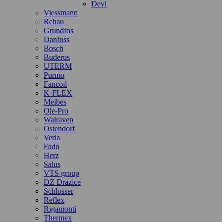
Devi
Viessmann
Rehau
Grundfos
Danfoss
Bosch
Buderus
UTERM
Purmo
Fancoil
K-FLEX
Meibes
Ole-Pro
Walraven
Ostendorf
Veria
Fado
Herz
Salus
VTS group
DZ Drazice
Schlosser
Reflex
Rigamonti
Thermex