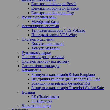
Електричні бойлери Bosch
Електричні бойлери Drazice
Електричні бойлери Tesy
Розширювальні баки
Мембранні баки
Вентиляційні системи
Тепловентилятори VTS Volcano
Повітряні завіси VTS Wing
Системи кріплення
Хомути пластикові
Хомути металеві
Рушникосушарки
Системи водопідготовки
Системи захисту від потопу
Сантехнічне приладдя
Каналізація
Безшумна каналізація Rehau Raupiano
Внутрішня каналізація Ostendorf HT Safe
Зовнішня каналізація Ostendorf KG
Безшумна каналізація Ostendorf Skolan Safe
Ізоляція
PE (Поліетилен)
ST (Каучук)
Лічильники води
Контакти