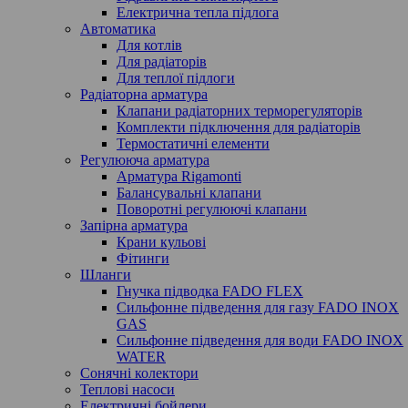
Електрична тепла підлога
Автоматика
Для котлів
Для радіаторів
Для теплої підлоги
Радіаторна арматура
Клапани радіаторних терморегуляторів
Комплекти підключення для радіаторів
Термостатичні елементи
Регулююча арматура
Арматура Rigamonti
Балансувальні клапани
Поворотні регулюючі клапани
Запірна арматура
Крани кульові
Фітинги
Шланги
Гнучка підводка FADO FLEX
Сильфонне підведення для газу FADO INOX
GAS
Сильфонне підведення для води FADO INOX
WATER
Сонячні колектори
Теплові насоси
Електричні бойлери