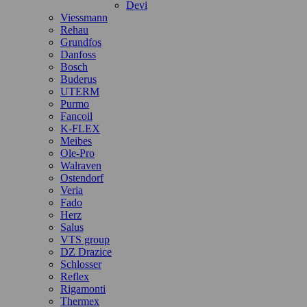
Devi
Viessmann
Rehau
Grundfos
Danfoss
Bosch
Buderus
UTERM
Purmo
Fancoil
K-FLEX
Meibes
Ole-Pro
Walraven
Ostendorf
Veria
Fado
Herz
Salus
VTS group
DZ Drazice
Schlosser
Reflex
Rigamonti
Thermex