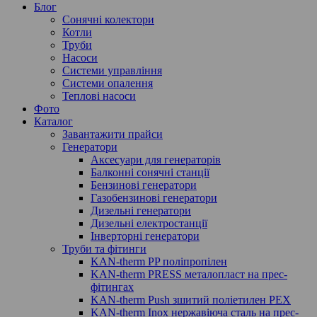
Блог
Сонячні колектори
Котли
Труби
Насоси
Системи управління
Системи опалення
Теплові насоси
Фото
Каталог
Завантажити прайси
Генератори
Аксесуари для генераторів
Балконні сонячні станції
Бензинові генератори
Газобензинові генератори
Дизельні генератори
Дизельні електростанції
Інверторні генератори
Труби та фітинги
KAN-therm PP поліпропілен
KAN-therm PRESS металопласт на прес-
фітингах
KAN-therm Push зшитий поліетилен PEX
KAN-therm Inox нержавіюча сталь на прес-