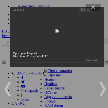
Зворотний дзвінок
16
із
135
слайдер
UA
/
RU
Реєстрація
|
Вхід
Пошук
Простір на Радісній
KAN-therm Press, Fado FITT
Слайд-шоу:
Перемкнення навігації
Пошук
Про компанію
+38 048 770-888-1
Про нас
Новини
Прайси
Сертифікати
Реєстрація
Об'єкти
|
Відгуки клієнтів
Вхід
Бренди
UA
/
RU
KAN-therm