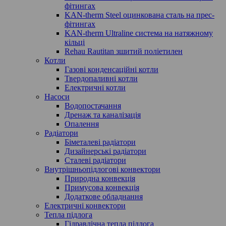
фітингах
KAN-therm Steel оцинкована сталь на прес-
фітингах
KAN-therm Ultraline система на натяжному
кільці
Rehau Rautitan зшитий поліетилен
Котли
Газові конденсаційні котли
Твердопаливні котли
Електричні котли
Насоси
Водопостачання
Дренаж та каналізація
Опалення
Радіатори
Біметалеві радіатори
Дизайнерські радіатори
Сталеві радіатори
Внутрішньопідлогові конвектори
Природна конвекція
Примусова конвекція
Додаткове обладнання
Електричні конвектори
Тепла підлога
Гідравлічна тепла підлога