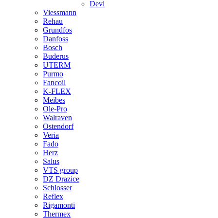
Devi
Viessmann
Rehau
Grundfos
Danfoss
Bosch
Buderus
UTERM
Purmo
Fancoil
K-FLEX
Meibes
Ole-Pro
Walraven
Ostendorf
Veria
Fado
Herz
Salus
VTS group
DZ Drazice
Schlosser
Reflex
Rigamonti
Thermex