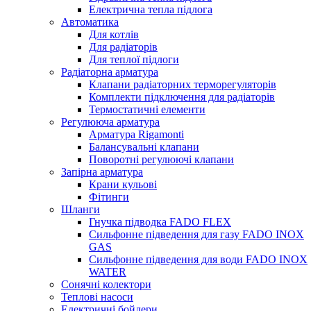
Електрична тепла підлога
Автоматика
Для котлів
Для радіаторів
Для теплої підлоги
Радіаторна арматура
Клапани радіаторних терморегуляторів
Комплекти підключення для радіаторів
Термостатичні елементи
Регулююча арматура
Арматура Rigamonti
Балансувальні клапани
Поворотні регулюючі клапани
Запірна арматура
Крани кульові
Фітинги
Шланги
Гнучка підводка FADO FLEX
Сильфонне підведення для газу FADO INOX
GAS
Сильфонне підведення для води FADO INOX
WATER
Сонячні колектори
Теплові насоси
Електричні бойлери