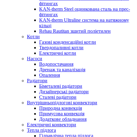
фітингах
KAN-therm Steel оцинкована сталь на прес-
фітингах
KAN-therm Ultraline система на натяжному
кільці
Rehau Rautitan зшитий поліетилен
Котли
Газові конденсаційні котли
Твердопаливні котли
Електричні котли
Насоси
Водопостачання
Дренаж та каналізація
Опалення
Радіатори
Біметалеві радіатори
Дизайнерські радіатори
Сталеві радіатори
Внутрішньопідлогові конвектори
Природна конвекція
Примусова конвекція
Додаткове обладнання
Електричні конвектори
Тепла підлога
Гідравлічна тепла підлога