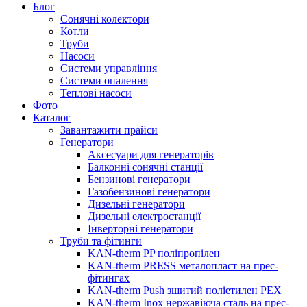
Блог
Сонячні колектори
Котли
Труби
Насоси
Системи управління
Системи опалення
Теплові насоси
Фото
Каталог
Завантажити прайси
Генератори
Аксесуари для генераторів
Балконні сонячні станції
Бензинові генератори
Газобензинові генератори
Дизельні генератори
Дизельні електростанції
Інверторні генератори
Труби та фітинги
KAN-therm PP поліпропілен
KAN-therm PRESS металопласт на прес-
фітингах
KAN-therm Push зшитий поліетилен PEX
KAN-therm Inox нержавіюча сталь на прес-