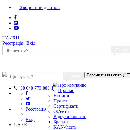
Зворотний дзвінок
UA
/
RU
Реєстрація
|
Вхід
Пошук
Перемкнення навігації
Пошук
Про компанію
+38 048 770-888-1
Про нас
Новини
Прайси
Сертифікати
Реєстрація
Об'єкти
|
Відгуки клієнтів
Вхід
Бренди
UA
/
RU
KAN-therm