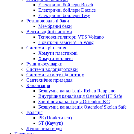
Електричні бойлери Bosch
Електричні бойлери Drazice
Електричні бойлери Tesy
Розширювальні баки
Мембранні баки
Вентиляційні системи
Тепловентилятори VTS Volcano
Повітряні завіси VTS Wing
Системи кріплення
Хомути пластикові
Хомути металеві
Рушникосушарки
Системи водопідготовки
Системи захисту від потопу
Сантехнічне приладдя
Каналізація
Безшумна каналізація Rehau Raupiano
Внутрішня каналізація Ostendorf HT Safe
Зовнішня каналізація Ostendorf KG
Безшумна каналізація Ostendorf Skolan Safe
Ізоляція
PE (Поліетилен)
ST (Каучук)
Лічильники води
Контакти