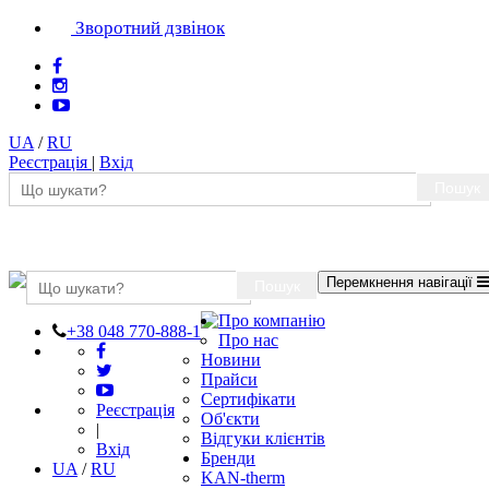
Зворотний дзвінок
UA
/
RU
Реєстрація
|
Вхід
Пошук
Перемкнення навігації
Пошук
Про компанію
+38 048 770-888-1
Про нас
Новини
Прайси
Сертифікати
Реєстрація
Об'єкти
|
Відгуки клієнтів
Вхід
Бренди
UA
/
RU
KAN-therm