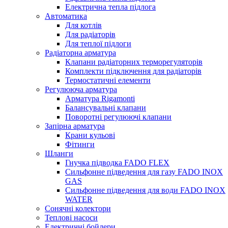
Електрична тепла підлога
Автоматика
Для котлів
Для радіаторів
Для теплої підлоги
Радіаторна арматура
Клапани радіаторних терморегуляторів
Комплекти підключення для радіаторів
Термостатичні елементи
Регулююча арматура
Арматура Rigamonti
Балансувальні клапани
Поворотні регулюючі клапани
Запірна арматура
Крани кульові
Фітинги
Шланги
Гнучка підводка FADO FLEX
Сильфонне підведення для газу FADO INOX
GAS
Сильфонне підведення для води FADO INOX
WATER
Сонячні колектори
Теплові насоси
Електричні бойлери