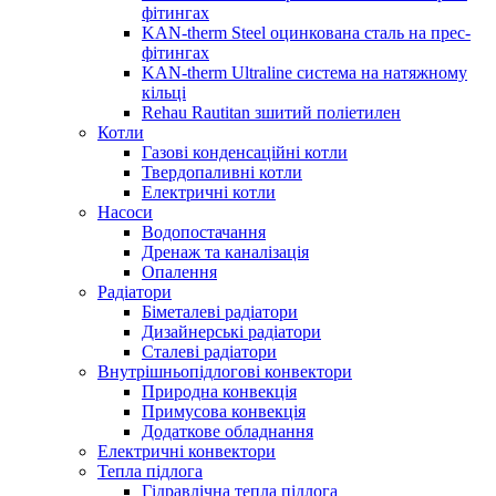
фітингах
KAN-therm Steel оцинкована сталь на прес-
фітингах
KAN-therm Ultraline система на натяжному
кільці
Rehau Rautitan зшитий поліетилен
Котли
Газові конденсаційні котли
Твердопаливні котли
Електричні котли
Насоси
Водопостачання
Дренаж та каналізація
Опалення
Радіатори
Біметалеві радіатори
Дизайнерські радіатори
Сталеві радіатори
Внутрішньопідлогові конвектори
Природна конвекція
Примусова конвекція
Додаткове обладнання
Електричні конвектори
Тепла підлога
Гідравлічна тепла підлога