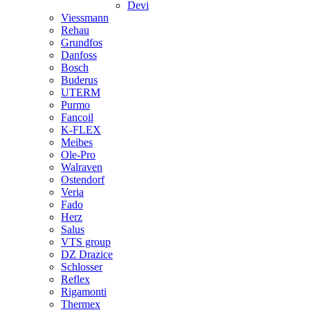
Devi
Viessmann
Rehau
Grundfos
Danfoss
Bosch
Buderus
UTERM
Purmo
Fancoil
K-FLEX
Meibes
Ole-Pro
Walraven
Ostendorf
Veria
Fado
Herz
Salus
VTS group
DZ Drazice
Schlosser
Reflex
Rigamonti
Thermex