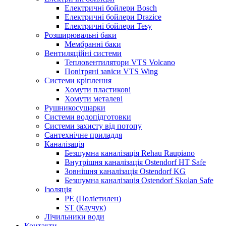
Електричні бойлери Bosch
Електричні бойлери Drazice
Електричні бойлери Tesy
Розширювальні баки
Мембранні баки
Вентиляційні системи
Тепловентилятори VTS Volcano
Повітряні завіси VTS Wing
Системи кріплення
Хомути пластикові
Хомути металеві
Рушникосушарки
Системи водопідготовки
Системи захисту від потопу
Сантехнічне приладдя
Каналізація
Безшумна каналізація Rehau Raupiano
Внутрішня каналізація Ostendorf HT Safe
Зовнішня каналізація Ostendorf KG
Безшумна каналізація Ostendorf Skolan Safe
Ізоляція
PE (Поліетилен)
ST (Каучук)
Лічильники води
Контакти