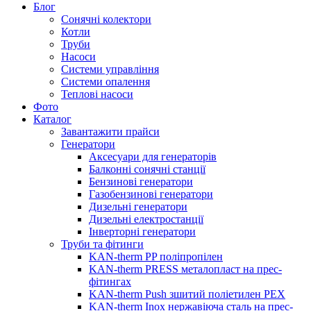
Блог
Сонячні колектори
Котли
Труби
Насоси
Системи управління
Системи опалення
Теплові насоси
Фото
Каталог
Завантажити прайси
Генератори
Аксесуари для генераторів
Балконні сонячні станції
Бензинові генератори
Газобензинові генератори
Дизельні генератори
Дизельні електростанції
Інверторні генератори
Труби та фітинги
KAN-therm PP поліпропілен
KAN-therm PRESS металопласт на прес-
фітингах
KAN-therm Push зшитий поліетилен PEX
KAN-therm Inox нержавіюча сталь на прес-