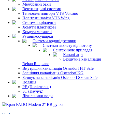
Мембранні баки
Вентиляційні системи
Тепловентилятори VTS Volcano
Повітряні завіси VTS Wing
Системи кріплення
Хомути пластикові
Хомути металеві
Рушникосушарки
Системи водопідготовки
Системи захисту від потопу
Сантехнічне приладдя
Каналізація
Безшумна каналізація
Rehau Raupiano
Внутрішня каналізація Ostendorf HT Safe
Зовнішня каналізація Ostendorf KG
Безшумна каналізація Ostendorf Skolan Safe
Ізоляція
PE (Поліетилен)
ST (Каучук)
Лічильники води