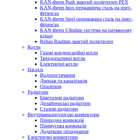
KAN-therm Push зшитий поліетилен PEX
KAN-therm Inox нержавіюча сталь на прес-
фітингах
KAN-therm Steel оцинкована сталь на прес-
фітингах
KAN-therm Ultraline система на натяжному
кільці
Rehau Rautitan зшитий поліетилен
Котли
Газові конденсаційні котли
Твердопаливні котли
Електричні котли
Насоси
Водопостачання
Дренаж та каналізація
Опалення
Радіатори
Біметалеві радіатори
Дизайнерські радіатори
Сталеві радіатори
Внутрішньопідлогові конвектори
Природна конвекція
Примусова конвекція
Додаткове обладнання
Електричні конвектори