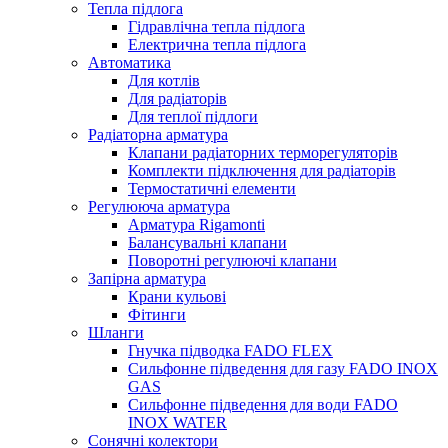
Тепла підлога
Гідравлічна тепла підлога
Електрична тепла підлога
Автоматика
Для котлів
Для радіаторів
Для теплої підлоги
Радіаторна арматура
Клапани радіаторних терморегуляторів
Комплекти підключення для радіаторів
Термостатичні елементи
Регулююча арматура
Арматура Rigamonti
Балансувальні клапани
Поворотні регулюючі клапани
Запірна арматура
Крани кульові
Фітинги
Шланги
Гнучка підводка FADO FLEX
Сильфонне підведення для газу FADO INOX
GAS
Сильфонне підведення для води FADO
INOX WATER
Сонячні колектори