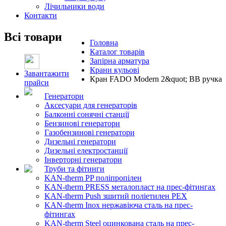
Лічильники води
Контакти
Всі товари
Головна
Каталог товарів
Запірна арматура
Крани кульові
Завантажити
Кран FADO Modern 2&quot; ВВ ручка
прайси
Генератори
Аксесуари для генераторів
Балконні сонячні станції
Бензинові генератори
Газобензинові генератори
Дизельні генератори
Дизельні електростанції
Інверторні генератори
Труби та фітинги
KAN-therm PP поліпропілен
KAN-therm PRESS металопласт на прес-фітингах
KAN-therm Push зшитий поліетилен PEX
KAN-therm Inox нержавіюча сталь на прес-
фітингах
KAN-therm Steel оцинкована сталь на прес-