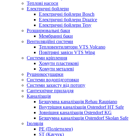
Теплові насоси
Електричні бойлери
Електричні бойлери Bosch
Електричні бойлери Drazice
Електричні бойлери Tesy
Розширювальні баки
Мембранні баки
Вентиляційні системи
Тепловентилятори VTS Volcano
Повітряні завіси VTS Wing
Системи кріплення
Хомути пластикові
Хомути металеві
Рушникосушарки
Системи водопідготовки
Системи захисту від потопу
Сантехнічне приладдя
Каналізація
Безшумна каналізація Rehau Raupiano
Внутрішня каналізація Ostendorf HT Safe
Зовнішня каналізація Ostendorf KG
Безшумна каналізація Ostendorf Skolan Safe
Ізоляція
PE (Поліетилен)
ST (Каучук)