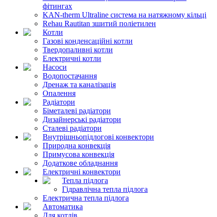
фітингах
KAN-therm Ultraline система на натяжному кільці
Rehau Rautitan зшитий поліетилен
Котли
Газові конденсаційні котли
Твердопаливні котли
Електричні котли
Насоси
Водопостачання
Дренаж та каналізація
Опалення
Радіатори
Біметалеві радіатори
Дизайнерські радіатори
Сталеві радіатори
Внутрішньопідлогові конвектори
Природна конвекція
Примусова конвекція
Додаткове обладнання
Електричні конвектори
Тепла підлога
Гідравлічна тепла підлога
Електрична тепла підлога
Автоматика
Для котлів