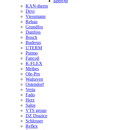
Бренди
KAN-therm
Devi
Viessmann
Rehau
Grundfos
Danfoss
Bosch
Buderus
UTERM
Purmo
Fancoil
K-FLEX
Meibes
Ole-Pro
Walraven
Ostendorf
Veria
Fado
Herz
Salus
VTS group
DZ Drazice
Schlosser
Reflex