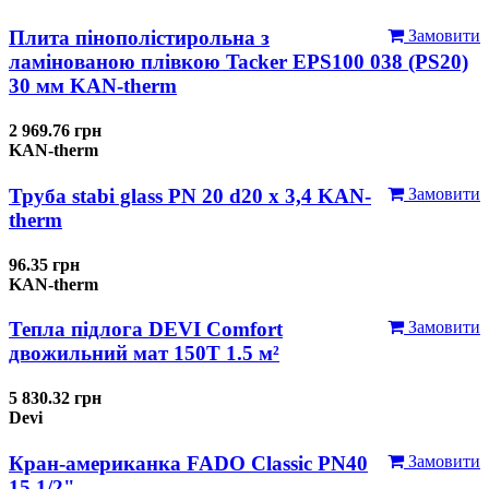
Плита пінополістирольна з
Замовити
ламінованою плівкою Tacker EPS100 038 (PS20)
30 мм KAN-therm
2 969.76 грн
KAN-therm
Труба stabi glass PN 20 d20 х 3,4 KAN-
Замовити
therm
96.35 грн
KAN-therm
Тепла підлога DEVI Comfort
Замовити
двожильний мат 150T 1.5 м²
5 830.32 грн
Devi
Кран-американка FADO Classic PN40
Замовити
15 1/2"