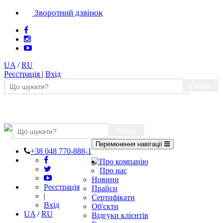
Зворотний дзвінок
UA
/
RU
Реєстрація
|
Вхід
Пошук
Пошук
Перемкнення навігації
+38 048 770-888-1
Про компанію
Про нас
Новини
Реєстрація
Прайси
|
Сертифікати
Вхід
Об'єкти
UA
/
RU
Відгуки клієнтів