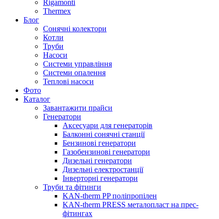
Rigamonti
Thermex
Блог
Сонячні колектори
Котли
Труби
Насоси
Системи управління
Системи опалення
Теплові насоси
Фото
Каталог
Завантажити прайси
Генератори
Аксесуари для генераторів
Балконні сонячні станції
Бензинові генератори
Газобензинові генератори
Дизельні генератори
Дизельні електростанції
Інверторні генератори
Труби та фітинги
KAN-therm PP поліпропілен
KAN-therm PRESS металопласт на прес-
фітингах