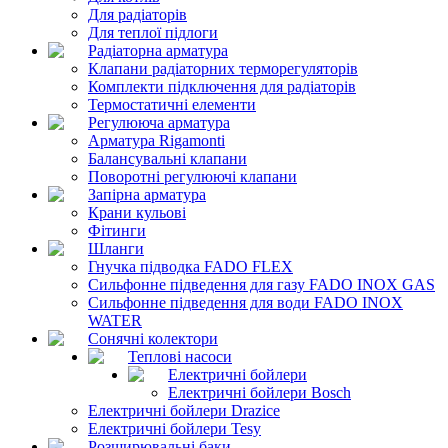
Для радіаторів
Для теплої підлоги
Радіаторна арматура
Клапани радіаторних терморегуляторів
Комплекти підключення для радіаторів
Термостатичні елементи
Регулююча арматура
Арматура Rigamonti
Балансувальні клапани
Поворотні регулюючі клапани
Запірна арматура
Крани кульові
Фітинги
Шланги
Гнучка підводка FADO FLEX
Сильфонне підведення для газу FADO INOX GAS
Сильфонне підведення для води FADO INOX
WATER
Сонячні колектори
Теплові насоси
Електричні бойлери
Електричні бойлери Bosch
Електричні бойлери Drazice
Електричні бойлери Tesy
Розширювальні баки