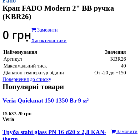
Fado
Кран FADO Modern 2" ВВ ручка
(KBR26)
0
грн
Замовити
Характеристики
Найменування
Значення
Артикул
KBR26
Максимальний тиск
40
Діапазон температур рідини
От -20 до +150
Повернення до списку
Популярні товари
Veria Quickmat 150 1350 Вт 9 м²
15 637.20 грн
Veria
Труба stabi glass PN 16 d20 х 2,8 KAN-
Замовити
therm