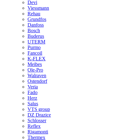
Devi
Viessmann
Rehau
Grundfos
Danfoss
Bosch
Buderus
UTERM
Purmo
Fancoil
K-FLEX
Meibes
Ole-Pro
Walraven
Ostendorf
Veria
Fado
Herz
Salus
VTS group
DZ Drazice
Schlosser
Reflex
Rigamonti
Thermex