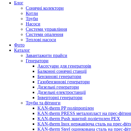
Блог
Сонячні колектори
Котли
Труби
Насоси
Системи управління
Системи опалення
Теплові насоси
Фото
Каталог
Завантажити прайси
Генератори
Аксесуари для генераторів
Балконні сонячні станції
Бензинові генератори
Газобензинові генератори
Дизельні генератори
Дизельні електростанції
Інверторні генератори
Труби та фітинги
KAN-therm PP поліпропілен
KAN-therm PRESS металопласт на прес-фітин
KAN-therm Push зшитий поліетилен PEX
KAN-therm Inox нержавіюча сталь на прес-фіт
KAN-therm Steel оцинкована сталь на прес-фі