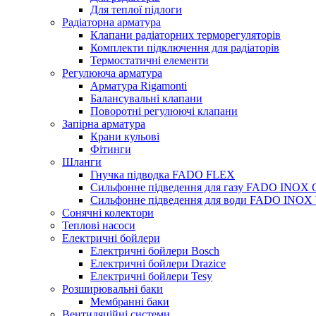
Для теплої підлоги
Радіаторна арматура
Клапани радіаторних терморегуляторів
Комплекти підключення для радіаторів
Термостатичні елементи
Регулююча арматура
Арматура Rigamonti
Балансувальні клапани
Поворотні регулюючі клапани
Запірна арматура
Крани кульові
Фітинги
Шланги
Гнучка підводка FADO FLEX
Сильфонне підведення для газу FADO INOX
Сильфонне підведення для води FADO INO
Сонячні колектори
Теплові насоси
Електричні бойлери
Електричні бойлери Bosch
Електричні бойлери Drazice
Електричні бойлери Tesy
Розширювальні баки
Мембранні баки
Вентиляційні системи