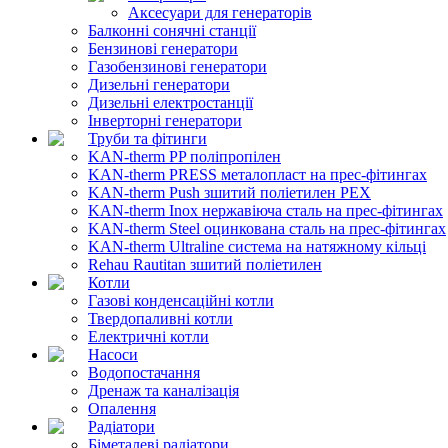
Аксесуари для генераторів
Балконні сонячні станції
Бензинові генератори
Газобензинові генератори
Дизельні генератори
Дизельні електростанції
Інверторні генератори
Труби та фітинги
KAN-therm PP поліпропілен
KAN-therm PRESS металопласт на прес-фітингах
KAN-therm Push зшитий поліетилен PEX
KAN-therm Inox нержавіюча сталь на прес-фітингах
KAN-therm Steel оцинкована сталь на прес-фітингах
KAN-therm Ultraline система на натяжному кільці
Rehau Rautitan зшитий поліетилен
Котли
Газові конденсаційні котли
Твердопаливні котли
Електричні котли
Насоси
Водопостачання
Дренаж та каналізація
Опалення
Радіатори
Біметалеві радіатори