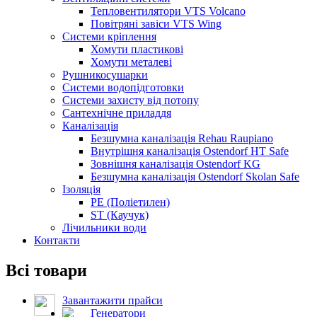
Тепловентилятори VTS Volcano
Повітряні завіси VTS Wing
Системи кріплення
Хомути пластикові
Хомути металеві
Рушникосушарки
Системи водопідготовки
Системи захисту від потопу
Сантехнічне приладдя
Каналізація
Безшумна каналізація Rehau Raupiano
Внутрішня каналізація Ostendorf HT Safe
Зовнішня каналізація Ostendorf KG
Безшумна каналізація Ostendorf Skolan Safe
Ізоляція
PE (Поліетилен)
ST (Каучук)
Лічильники води
Контакти
Всі товари
Завантажити прайси
Генератори