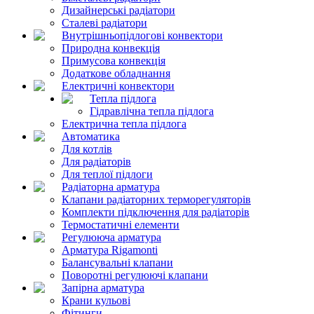
Дизайнерські радіатори
Сталеві радіатори
Внутрішньопідлогові конвектори
Природна конвекція
Примусова конвекція
Додаткове обладнання
Електричні конвектори
Тепла підлога
Гідравлічна тепла підлога
Електрична тепла підлога
Автоматика
Для котлів
Для радіаторів
Для теплої підлоги
Радіаторна арматура
Клапани радіаторних терморегуляторів
Комплекти підключення для радіаторів
Термостатичні елементи
Регулююча арматура
Арматура Rigamonti
Балансувальні клапани
Поворотні регулюючі клапани
Запірна арматура
Крани кульові
Фітинги