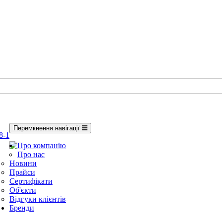
Перемкнення навігації
8-1
Про компанію
Про нас
Новини
Прайси
Сертифікати
Об'єкти
Відгуки клієнтів
Бренди