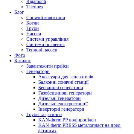
Rigamonti
Thermex
Блог
Сонячні колектори
Котли
Труби
Насоси
Системи управління
Системи опалення
Теплові насоси
Фото
Каталог
Завантажити прайси
Генератори
Аксесуари для генераторів
Балконні сонячні станції
Бензинові генератори
Газобензинові генератори
Дизельні генератори
Дизельні електростанції
Інверторні генератори
Труби та фітинги
KAN-therm PP поліпропілен
KAN-therm PRESS металопласт на прес-
фітингах