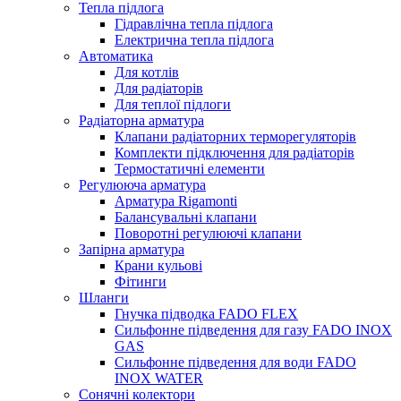
Тепла підлога
Гідравлічна тепла підлога
Електрична тепла підлога
Автоматика
Для котлів
Для радіаторів
Для теплої підлоги
Радіаторна арматура
Клапани радіаторних терморегуляторів
Комплекти підключення для радіаторів
Термостатичні елементи
Регулююча арматура
Арматура Rigamonti
Балансувальні клапани
Поворотні регулюючі клапани
Запірна арматура
Крани кульові
Фітинги
Шланги
Гнучка підводка FADO FLEX
Сильфонне підведення для газу FADO INOX
GAS
Сильфонне підведення для води FADO
INOX WATER
Сонячні колектори