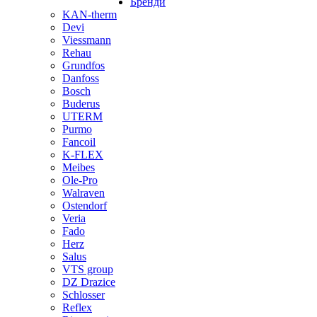
Бренди
KAN-therm
Devi
Viessmann
Rehau
Grundfos
Danfoss
Bosch
Buderus
UTERM
Purmo
Fancoil
K-FLEX
Meibes
Ole-Pro
Walraven
Ostendorf
Veria
Fado
Herz
Salus
VTS group
DZ Drazice
Schlosser
Reflex