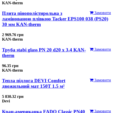
KAN-therm
Плита пінополістирольна з
Замовити
ламінованою плівкою Tacker EPS100 038 (PS20)
30 мм KAN-therm
2 969.76 грн
KAN-therm
Труба stabi glass PN 20 d20 х 3,4 KAN-
Замовити
therm
96.35 грн
KAN-therm
Тепла підлога DEVI Comfort
Замовити
двожильний мат 150T 1.5 м²
5 830.32 грн
Devi
Кран-американка FADO Classic PN40
Замовити