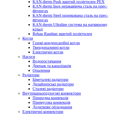
KAN-therm Push зшитий поліетилен PEX
KAN-therm Inox нержавіюча сталь на прес-
фітингах
KAN-therm Steel оцинкована сталь на прес-
фітингах
KAN-therm Ultraline система на натяжному
кільці
Rehau Rautitan зшитий поліетилен
Котли
Газові конденсаційні котли
Твердопаливні котли
Електричні котли
Насоси
Водопостачання
Дренаж та каналізація
Опалення
Радіатори
Біметалеві радіатори
Дизайнерські радіатори
Сталеві радіатори
Внутрішньопідлогові конвектори
Природна конвекція
Примусова конвекція
Додаткове обладнання
Електричні конвектори