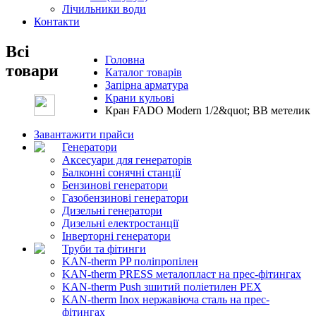
Лічильники води
Контакти
Всі
Головна
товари
Каталог товарів
Запірна арматура
Крани кульові
Кран FADO Modern 1/2&quot; ВВ метелик
Завантажити прайси
Генератори
Аксесуари для генераторів
Балконні сонячні станції
Бензинові генератори
Газобензинові генератори
Дизельні генератори
Дизельні електростанції
Інверторні генератори
Труби та фітинги
KAN-therm PP поліпропілен
KAN-therm PRESS металопласт на прес-фітингах
KAN-therm Push зшитий поліетилен PEX
KAN-therm Inox нержавіюча сталь на прес-
фітингах