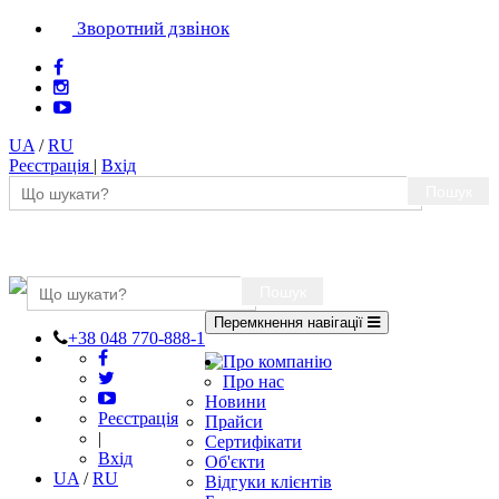
Зворотний дзвінок
UA
/
RU
Реєстрація
|
Вхід
Пошук
Пошук
Перемкнення навігації
+38 048 770-888-1
Про компанію
Про нас
Новини
Реєстрація
Прайси
|
Сертифікати
Вхід
Об'єкти
UA
/
RU
Відгуки клієнтів