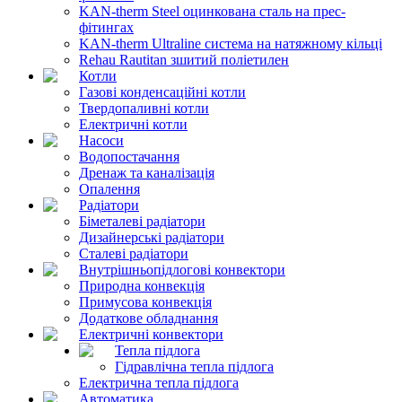
KAN-therm Steel оцинкована сталь на прес-
фітингах
KAN-therm Ultraline система на натяжному кільці
Rehau Rautitan зшитий поліетилен
Котли
Газові конденсаційні котли
Твердопаливні котли
Електричні котли
Насоси
Водопостачання
Дренаж та каналізація
Опалення
Радіатори
Біметалеві радіатори
Дизайнерські радіатори
Сталеві радіатори
Внутрішньопідлогові конвектори
Природна конвекція
Примусова конвекція
Додаткове обладнання
Електричні конвектори
Тепла підлога
Гідравлічна тепла підлога
Електрична тепла підлога
Автоматика