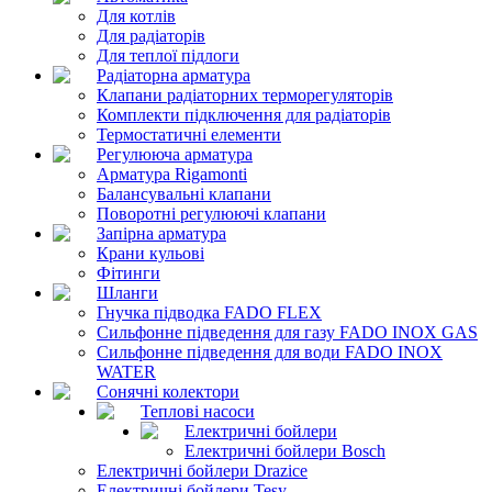
Для котлів
Для радіаторів
Для теплої підлоги
Радіаторна арматура
Клапани радіаторних терморегуляторів
Комплекти підключення для радіаторів
Термостатичні елементи
Регулююча арматура
Арматура Rigamonti
Балансувальні клапани
Поворотні регулюючі клапани
Запірна арматура
Крани кульові
Фітинги
Шланги
Гнучка підводка FADO FLEX
Сильфонне підведення для газу FADO INOX GAS
Сильфонне підведення для води FADO INOX
WATER
Сонячні колектори
Теплові насоси
Електричні бойлери
Електричні бойлери Bosch
Електричні бойлери Drazice
Електричні бойлери Tesy