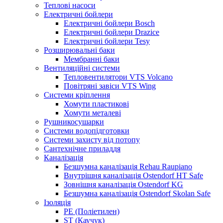
Теплові насоси
Електричні бойлери
Електричні бойлери Bosch
Електричні бойлери Drazice
Електричні бойлери Tesy
Розширювальні баки
Мембранні баки
Вентиляційні системи
Тепловентилятори VTS Volcano
Повітряні завіси VTS Wing
Системи кріплення
Хомути пластикові
Хомути металеві
Рушникосушарки
Системи водопідготовки
Системи захисту від потопу
Сантехнічне приладдя
Каналізація
Безшумна каналізація Rehau Raupiano
Внутрішня каналізація Ostendorf HT Safe
Зовнішня каналізація Ostendorf KG
Безшумна каналізація Ostendorf Skolan Safe
Ізоляція
PE (Поліетилен)
ST (Каучук)