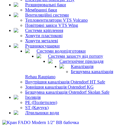
Розширювальні баки
Мембранні баки
Вентиляційні системи
Тепловентилятори VTS Volcano
Повітряні завіси VTS Wing
Системи кріплення
Хомути пластикові
Хомути металеві
Рушникосушарки
Системи водопідготовки
Системи захисту від потопу
Сантехнічне приладдя
Каналізація
Безшумна каналізація
Rehau Raupiano
Внутрішня каналізація Ostendorf HT Safe
Зовнішня каналізація Ostendorf KG
Безшумна каналізація Ostendorf Skolan Safe
Ізоляція
PE (Поліетилен)
ST (Каучук)
Лічильники води