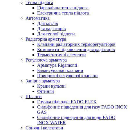
Тепла підлога
Гідравлічна тепла підлога
Електрична тепла підлога
Автоматика
Для котлів
Для радіаторів
Для теплої підлоги
Радіаторна арматура
Клапани радіаторних терморегуляторів
Комплекти підключення для радіаторів
Термостатичні елементи
Регулююча арматура
Арматура Rigamonti
Балансувальні клапани
Поворотні регулюючі клапани
Запірна арматура
Крани кульові
Фітинги
Шланги
Гнучка підводка FADO FLEX
Сильфонне підведення для газу FADO INOX
GAS
Сильфонне підведення для води FADO
INOX WATER
Сонячні колектори