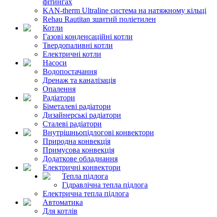
фітингах
KAN-therm Ultraline система на натяжному кільці
Rehau Rautitan зшитий поліетилен
Котли
Газові конденсаційні котли
Твердопаливні котли
Електричні котли
Насоси
Водопостачання
Дренаж та каналізація
Опалення
Радіатори
Біметалеві радіатори
Дизайнерські радіатори
Сталеві радіатори
Внутрішньопідлогові конвектори
Природна конвекція
Примусова конвекція
Додаткове обладнання
Електричні конвектори
Тепла підлога
Гідравлічна тепла підлога
Електрична тепла підлога
Автоматика
Для котлів