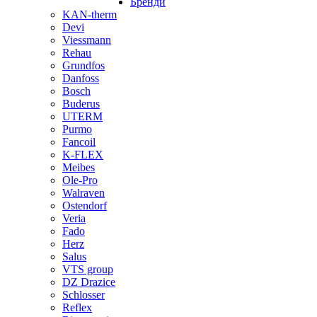
Бренди
KAN-therm
Devi
Viessmann
Rehau
Grundfos
Danfoss
Bosch
Buderus
UTERM
Purmo
Fancoil
K-FLEX
Meibes
Ole-Pro
Walraven
Ostendorf
Veria
Fado
Herz
Salus
VTS group
DZ Drazice
Schlosser
Reflex