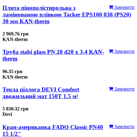
Плита пінополістирольна з
Замовити
ламінованою плівкою Tacker EPS100 038 (PS20)
30 мм KAN-therm
2 969.76 грн
KAN-therm
Труба stabi glass PN 20 d20 х 3,4 KAN-
Замовити
therm
96.35 грн
KAN-therm
Тепла підлога DEVI Comfort
Замовити
двожильний мат 150T 1.5 м²
5 830.32 грн
Devi
Кран-американка FADO Classic PN40
Замовити
15 1/2"