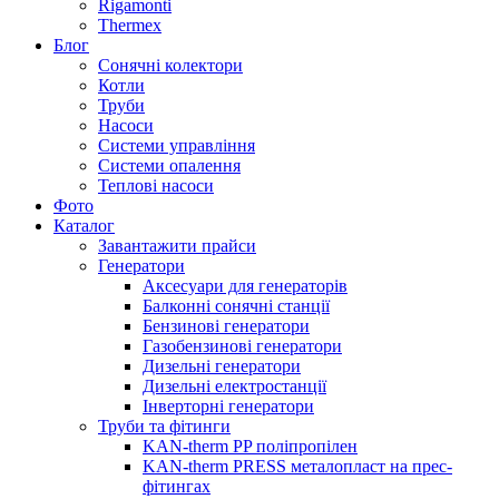
Rigamonti
Thermex
Блог
Сонячні колектори
Котли
Труби
Насоси
Системи управління
Системи опалення
Теплові насоси
Фото
Каталог
Завантажити прайси
Генератори
Аксесуари для генераторів
Балконні сонячні станції
Бензинові генератори
Газобензинові генератори
Дизельні генератори
Дизельні електростанції
Інверторні генератори
Труби та фітинги
KAN-therm PP поліпропілен
KAN-therm PRESS металопласт на прес-
фітингах