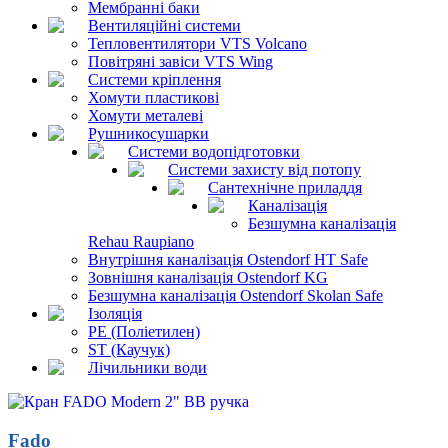
Мембранні баки
Вентиляційні системи
Тепловентилятори VTS Volcano
Повітряні завіси VTS Wing
Системи кріплення
Хомути пластикові
Хомути металеві
Рушникосушарки
Системи водопідготовки
Системи захисту від потопу
Сантехнічне приладдя
Каналізація
Безшумна каналізація
Rehau Raupiano
Внутрішня каналізація Ostendorf HT Safe
Зовнішня каналізація Ostendorf KG
Безшумна каналізація Ostendorf Skolan Safe
Ізоляція
PE (Поліетилен)
ST (Каучук)
Лічильники води
Fado