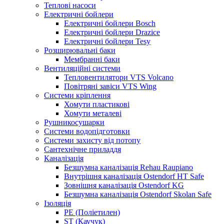
Теплові насоси
Електричні бойлери
Електричні бойлери Bosch
Електричні бойлери Drazice
Електричні бойлери Tesy
Розширювальні баки
Мембранні баки
Вентиляційні системи
Тепловентилятори VTS Volcano
Повітряні завіси VTS Wing
Системи кріплення
Хомути пластикові
Хомути металеві
Рушникосушарки
Системи водопідготовки
Системи захисту від потопу
Сантехнічне приладдя
Каналізація
Безшумна каналізація Rehau Raupiano
Внутрішня каналізація Ostendorf HT Safe
Зовнішня каналізація Ostendorf KG
Безшумна каналізація Ostendorf Skolan Safe
Ізоляція
PE (Поліетилен)
ST (Каучук)