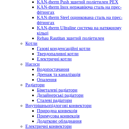
KAN-therm Push зшитий поліетилен PEX
KAN-therm Inox нержавіюча сталь на прес-
фітингах
KAN-therm Steel оцинкована сталь на прес-
фітингах
KAN-therm Ultraline система на натяжному
кільці
Rehau Rautitan зшитий поліетилен
Котли
Газові конденсаційні котли
Твердопаливні котли
Електричні котли
Насоси
Водопостачання
Дренаж та каналізація
Опалення
Радіатори
Біметалеві радіатори
Дизайнерські радіатори
Сталеві радіатори
Внутрішньопідлогові конвектори
Природна конвекція
Примусова конвекція
Додаткове обладнання
Електричні конвектори