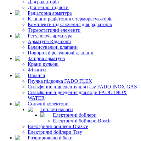
Для радіаторів
Для теплої підлоги
Радіаторна арматура
Клапани радіаторних терморегуляторів
Комплекти підключення для радіаторів
Термостатичні елементи
Регулююча арматура
Арматура Rigamonti
Балансувальні клапани
Поворотні регулюючі клапани
Запірна арматура
Крани кульові
Фітинги
Шланги
Гнучка підводка FADO FLEX
Сильфонне підведення для газу FADO INOX GAS
Сильфонне підведення для води FADO INOX
WATER
Сонячні колектори
Теплові насоси
Електричні бойлери
Електричні бойлери Bosch
Електричні бойлери Drazice
Електричні бойлери Tesy
Розширювальні баки