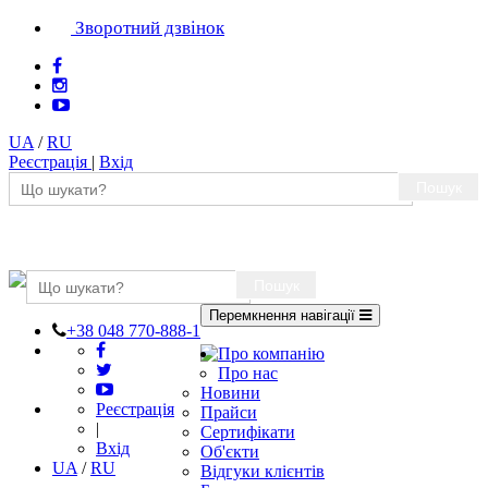
Зворотний дзвінок
UA
/
RU
Реєстрація
|
Вхід
Пошук
Пошук
Перемкнення навігації
+38 048 770-888-1
Про компанію
Про нас
Новини
Реєстрація
Прайси
|
Сертифікати
Вхід
Об'єкти
UA
/
RU
Відгуки клієнтів