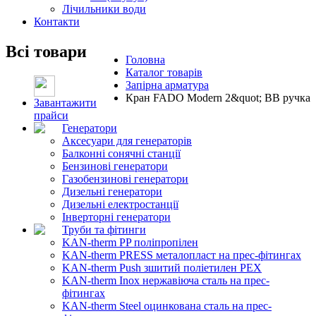
Лічильники води
Контакти
Всі товари
Головна
Каталог товарів
Запірна арматура
Кран FADO Modern 2&quot; ВВ ручка
Завантажити
прайси
Генератори
Аксесуари для генераторів
Балконні сонячні станції
Бензинові генератори
Газобензинові генератори
Дизельні генератори
Дизельні електростанції
Інверторні генератори
Труби та фітинги
KAN-therm PP поліпропілен
KAN-therm PRESS металопласт на прес-фітингах
KAN-therm Push зшитий поліетилен PEX
KAN-therm Inox нержавіюча сталь на прес-
фітингах
KAN-therm Steel оцинкована сталь на прес-