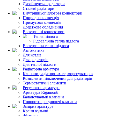
Дизайнерські радіатори
Сталеві радіатори
Внутрішньопідлогові конвектори
Природна конвекція
Примусова конвекція
Додаткове обладнання
Електричні конвектори
Тепла підлога
Гідравлічна тепла підлога
Електрична тепла підлога
Автоматика
Для котлів
Для радіаторів
Для теплої підлоги
Радіаторна арматура
Клапани радіаторних терморегуляторів
Комплекти підключення для радіаторів
Термостатичні елементи
Регулююча арматура
Арматура Rigamonti
Балансувальні клапани
Поворотні регулюючі клапани
Запірна арматура
Крани кульові
Фітинги