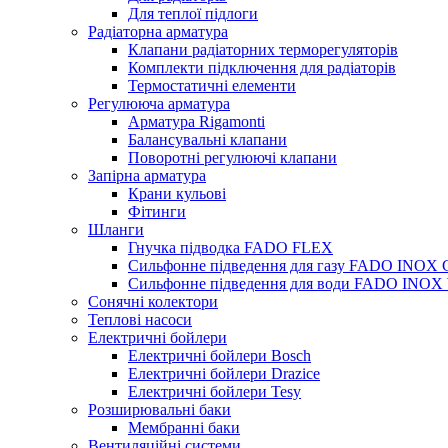
Для теплої підлоги
Радіаторна арматура
Клапани радіаторних терморегуляторів
Комплекти підключення для радіаторів
Термостатичні елементи
Регулююча арматура
Арматура Rigamonti
Балансувальні клапани
Поворотні регулюючі клапани
Запірна арматура
Крани кульові
Фітинги
Шланги
Гнучка підводка FADO FLEX
Сильфонне підведення для газу FADO INOX
Сильфонне підведення для води FADO INO
Сонячні колектори
Теплові насоси
Електричні бойлери
Електричні бойлери Bosch
Електричні бойлери Drazice
Електричні бойлери Tesy
Розширювальні баки
Мембранні баки
Вентиляційні системи