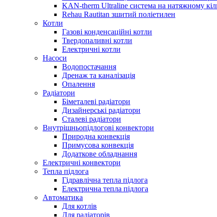
KAN-therm Ultraline система на натяжному кіл
Rehau Rautitan зшитий поліетилен
Котли
Газові конденсаційні котли
Твердопаливні котли
Електричні котли
Насоси
Водопостачання
Дренаж та каналізація
Опалення
Радіатори
Біметалеві радіатори
Дизайнерські радіатори
Сталеві радіатори
Внутрішньопідлогові конвектори
Природна конвекція
Примусова конвекція
Додаткове обладнання
Електричні конвектори
Тепла підлога
Гідравлічна тепла підлога
Електрична тепла підлога
Автоматика
Для котлів
Для радіаторів