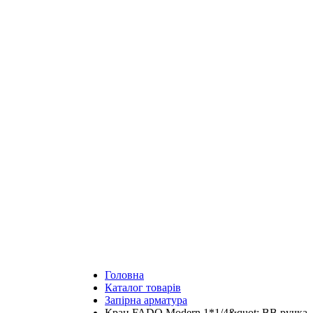
Головна
Каталог товарів
Запірна арматура
Кран FADO Modern 1*1/4&quot; ВВ ручка