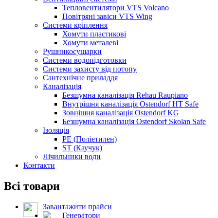
Тепловентилятори VTS Volcano
Повітряні завіси VTS Wing
Системи кріплення
Хомути пластикові
Хомути металеві
Рушникосушарки
Системи водопідготовки
Системи захисту від потопу
Сантехнічне приладдя
Каналізація
Безшумна каналізація Rehau Raupiano
Внутрішня каналізація Ostendorf HT Safe
Зовнішня каналізація Ostendorf KG
Безшумна каналізація Ostendorf Skolan Safe
Ізоляція
PE (Поліетилен)
ST (Каучук)
Лічильники води
Контакти
Всі товари
Завантажити прайси
Генератори