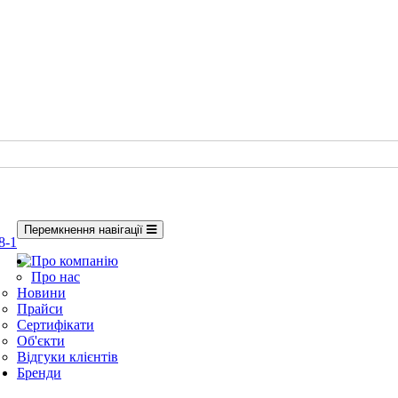
Перемкнення навігації
8-1
Про компанію
Про нас
Новини
Прайси
Сертифікати
Об'єкти
Відгуки клієнтів
Бренди