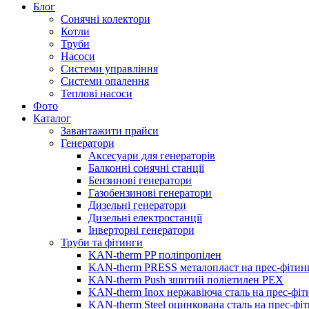
Блог
Сонячні колектори
Котли
Труби
Насоси
Системи управління
Системи опалення
Теплові насоси
Фото
Каталог
Завантажити прайси
Генератори
Аксесуари для генераторів
Балконні сонячні станції
Бензинові генератори
Газобензинові генератори
Дизельні генератори
Дизельні електростанції
Інверторні генератори
Труби та фітинги
KAN-therm PP поліпропілен
KAN-therm PRESS металопласт на прес-фітин
KAN-therm Push зшитий поліетилен PEX
KAN-therm Inox нержавіюча сталь на прес-фіт
KAN-therm Steel оцинкована сталь на прес-фі