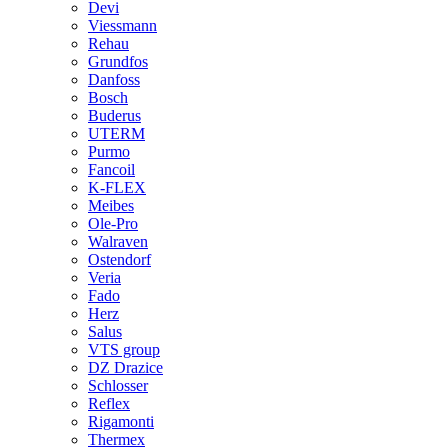
Devi
Viessmann
Rehau
Grundfos
Danfoss
Bosch
Buderus
UTERM
Purmo
Fancoil
K-FLEX
Meibes
Ole-Pro
Walraven
Ostendorf
Veria
Fado
Herz
Salus
VTS group
DZ Drazice
Schlosser
Reflex
Rigamonti
Thermex