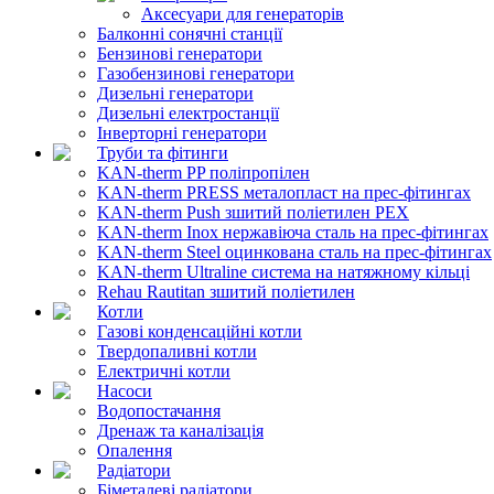
Аксесуари для генераторів
Балконні сонячні станції
Бензинові генератори
Газобензинові генератори
Дизельні генератори
Дизельні електростанції
Інверторні генератори
Труби та фітинги
KAN-therm PP поліпропілен
KAN-therm PRESS металопласт на прес-фітингах
KAN-therm Push зшитий поліетилен PEX
KAN-therm Inox нержавіюча сталь на прес-фітингах
KAN-therm Steel оцинкована сталь на прес-фітингах
KAN-therm Ultraline система на натяжному кільці
Rehau Rautitan зшитий поліетилен
Котли
Газові конденсаційні котли
Твердопаливні котли
Електричні котли
Насоси
Водопостачання
Дренаж та каналізація
Опалення
Радіатори
Біметалеві радіатори