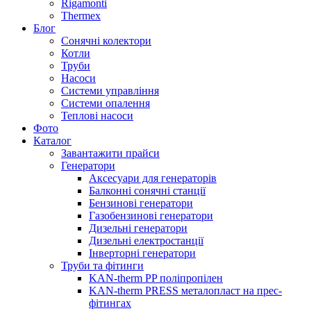
Rigamonti
Thermex
Блог
Сонячні колектори
Котли
Труби
Насоси
Системи управління
Системи опалення
Теплові насоси
Фото
Каталог
Завантажити прайси
Генератори
Аксесуари для генераторів
Балконні сонячні станції
Бензинові генератори
Газобензинові генератори
Дизельні генератори
Дизельні електростанції
Інверторні генератори
Труби та фітинги
KAN-therm PP поліпропілен
KAN-therm PRESS металопласт на прес-
фітингах