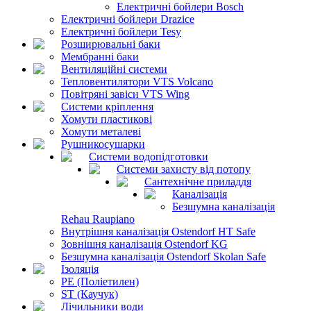
Електричні бойлери Bosch
Електричні бойлери Drazice
Електричні бойлери Tesy
Розширювальні баки
Мембранні баки
Вентиляційні системи
Тепловентилятори VTS Volcano
Повітряні завіси VTS Wing
Системи кріплення
Хомути пластикові
Хомути металеві
Рушникосушарки
Системи водопідготовки
Системи захисту від потопу
Сантехнічне приладдя
Каналізація
Безшумна каналізація
Rehau Raupiano
Внутрішня каналізація Ostendorf HT Safe
Зовнішня каналізація Ostendorf KG
Безшумна каналізація Ostendorf Skolan Safe
Ізоляція
PE (Поліетилен)
ST (Каучук)
Лічильники води