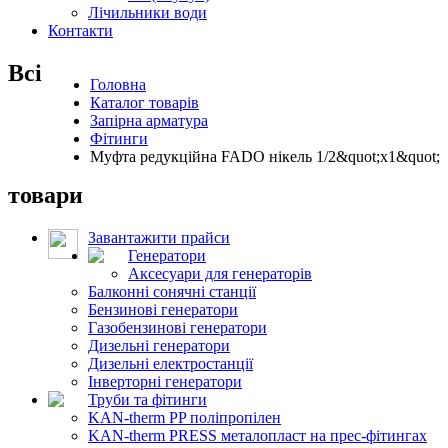
Лічильники води
Контакти
Всі
Головна
Каталог товарів
Запірна арматура
Фітинги
Муфта редукційна FADO нікель 1/2&quot;х1&quot;
товари
Завантажити прайси
Генератори
Аксесуари для генераторів
Балконні сонячні станції
Бензинові генератори
Газобензинові генератори
Дизельні генератори
Дизельні електростанції
Інверторні генератори
Труби та фітинги
KAN-therm PP поліпропілен
KAN-therm PRESS металопласт на прес-фітингах