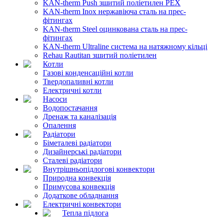
KAN-therm Push зшитий поліетилен PEX
KAN-therm Inox нержавіюча сталь на прес-
фітингах
KAN-therm Steel оцинкована сталь на прес-
фітингах
KAN-therm Ultraline система на натяжному кільці
Rehau Rautitan зшитий поліетилен
Котли
Газові конденсаційні котли
Твердопаливні котли
Електричні котли
Насоси
Водопостачання
Дренаж та каналізація
Опалення
Радіатори
Біметалеві радіатори
Дизайнерські радіатори
Сталеві радіатори
Внутрішньопідлогові конвектори
Природна конвекція
Примусова конвекція
Додаткове обладнання
Електричні конвектори
Тепла підлога