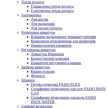
Тепла підлога
Гідравлічна тепла підлога
Електрична тепла підлога
Автоматика
Для котлів
Для радіаторів
Для теплої підлоги
Радіаторна арматура
Клапани радіаторних терморегуляторів
Комплекти підключення для радіаторів
Термостатичні елементи
Регулююча арматура
Арматура Rigamonti
Балансувальні клапани
Поворотні регулюючі клапани
Запірна арматура
Крани кульові
Фітинги
Шланги
Гнучка підводка FADO FLEX
Сильфонне підведення для газу FADO INOX
GAS
Сильфонне підведення для води FADO
INOX WATER
Сонячні колектори