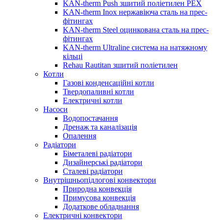
KAN-therm Push зшитий поліетилен PEX
KAN-therm Inox нержавіюча сталь на прес-
фітингах
KAN-therm Steel оцинкована сталь на прес-
фітингах
KAN-therm Ultraline система на натяжному
кільці
Rehau Rautitan зшитий поліетилен
Котли
Газові конденсаційні котли
Твердопаливні котли
Електричні котли
Насоси
Водопостачання
Дренаж та каналізація
Опалення
Радіатори
Біметалеві радіатори
Дизайнерські радіатори
Сталеві радіатори
Внутрішньопідлогові конвектори
Природна конвекція
Примусова конвекція
Додаткове обладнання
Електричні конвектори