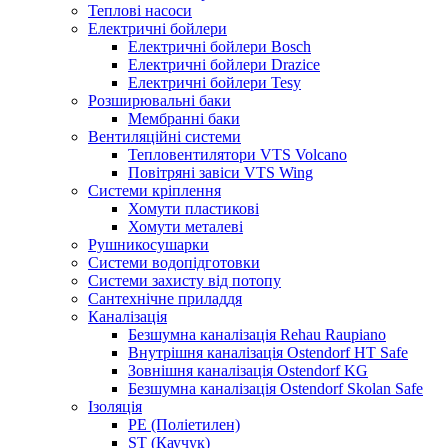
Теплові насоси
Електричні бойлери
Електричні бойлери Bosch
Електричні бойлери Drazice
Електричні бойлери Tesy
Розширювальні баки
Мембранні баки
Вентиляційні системи
Тепловентилятори VTS Volcano
Повітряні завіси VTS Wing
Системи кріплення
Хомути пластикові
Хомути металеві
Рушникосушарки
Системи водопідготовки
Системи захисту від потопу
Сантехнічне приладдя
Каналізація
Безшумна каналізація Rehau Raupiano
Внутрішня каналізація Ostendorf HT Safe
Зовнішня каналізація Ostendorf KG
Безшумна каналізація Ostendorf Skolan Safe
Ізоляція
PE (Поліетилен)
ST (Каучук)