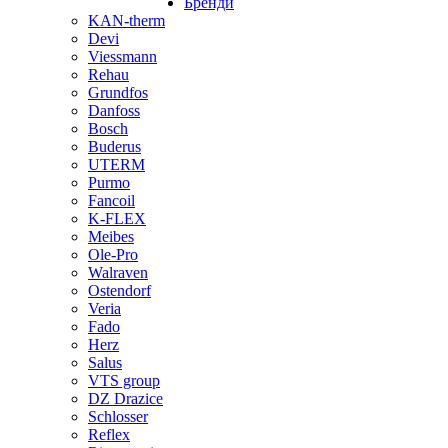
Бренди
KAN-therm
Devi
Viessmann
Rehau
Grundfos
Danfoss
Bosch
Buderus
UTERM
Purmo
Fancoil
K-FLEX
Meibes
Ole-Pro
Walraven
Ostendorf
Veria
Fado
Herz
Salus
VTS group
DZ Drazice
Schlosser
Reflex