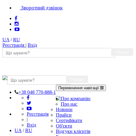
Зворотний дзвінок
UA
/
RU
Реєстрація
|
Вхід
Пошук
Пошук
Перемкнення навігації
+38 048 770-888-1
Про компанію
Про нас
Новини
Реєстрація
Прайси
|
Сертифікати
Вхід
Об'єкти
UA
/
RU
Відгуки клієнтів