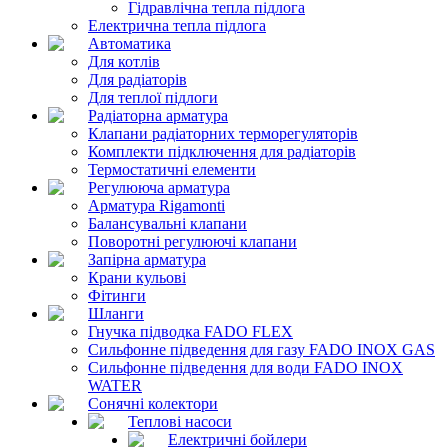
Гідравлічна тепла підлога
Електрична тепла підлога
Автоматика
Для котлів
Для радіаторів
Для теплої підлоги
Радіаторна арматура
Клапани радіаторних терморегуляторів
Комплекти підключення для радіаторів
Термостатичні елементи
Регулююча арматура
Арматура Rigamonti
Балансувальні клапани
Поворотні регулюючі клапани
Запірна арматура
Крани кульові
Фітинги
Шланги
Гнучка підводка FADO FLEX
Сильфонне підведення для газу FADO INOX GAS
Сильфонне підведення для води FADO INOX
WATER
Сонячні колектори
Теплові насоси
Електричні бойлери