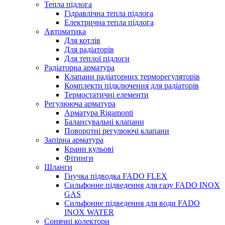
Тепла підлога
Гідравлічна тепла підлога
Електрична тепла підлога
Автоматика
Для котлів
Для радіаторів
Для теплої підлоги
Радіаторна арматура
Клапани радіаторних терморегуляторів
Комплекти підключення для радіаторів
Термостатичні елементи
Регулююча арматура
Арматура Rigamonti
Балансувальні клапани
Поворотні регулюючі клапани
Запірна арматура
Крани кульові
Фітинги
Шланги
Гнучка підводка FADO FLEX
Сильфонне підведення для газу FADO INOX
GAS
Сильфонне підведення для води FADO
INOX WATER
Сонячні колектори