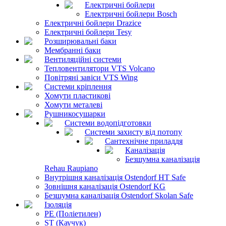
Електричні бойлери
Електричні бойлери Bosch
Електричні бойлери Drazice
Електричні бойлери Tesy
Розширювальні баки
Мембранні баки
Вентиляційні системи
Тепловентилятори VTS Volcano
Повітряні завіси VTS Wing
Системи кріплення
Хомути пластикові
Хомути металеві
Рушникосушарки
Системи водопідготовки
Системи захисту від потопу
Сантехнічне приладдя
Каналізація
Безшумна каналізація
Rehau Raupiano
Внутрішня каналізація Ostendorf HT Safe
Зовнішня каналізація Ostendorf KG
Безшумна каналізація Ostendorf Skolan Safe
Ізоляція
PE (Поліетилен)
ST (Каучук)