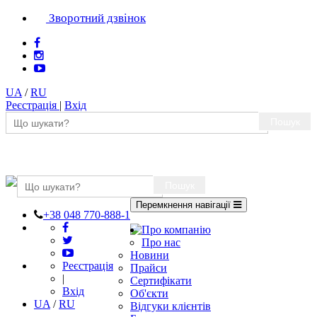
Зворотний дзвінок
UA
/
RU
Реєстрація
|
Вхід
Пошук
Пошук
Перемкнення навігації
+38 048 770-888-1
Про компанію
Про нас
Новини
Реєстрація
Прайси
|
Сертифікати
Вхід
Об'єкти
UA
/
RU
Відгуки клієнтів