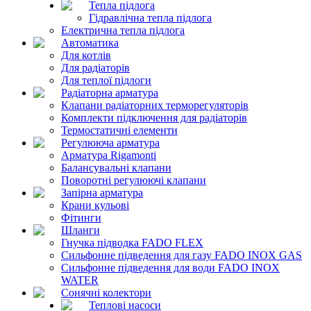
Тепла підлога
Гідравлічна тепла підлога
Електрична тепла підлога
Автоматика
Для котлів
Для радіаторів
Для теплої підлоги
Радіаторна арматура
Клапани радіаторних терморегуляторів
Комплекти підключення для радіаторів
Термостатичні елементи
Регулююча арматура
Арматура Rigamonti
Балансувальні клапани
Поворотні регулюючі клапани
Запірна арматура
Крани кульові
Фітинги
Шланги
Гнучка підводка FADO FLEX
Сильфонне підведення для газу FADO INOX GAS
Сильфонне підведення для води FADO INOX
WATER
Сонячні колектори
Теплові насоси