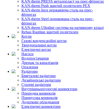
KAN-therm PRESS металопласт на прес-фітингах
KAN-therm Push зшитий поліетилен PEX
KAN-therm Inox нержавіюча сталь на прес-
фітингах
KAN-therm Steel оцинкована сталь на прес-
фітингах
KAN-therm Ultraline система на натяжному кільці
Rehau Rautitan зшитий поліетилен
Котли
Газові конденсаційні котли
Твердопаливні котли
Електричні котли
Насоси
Водопостачання
Дренаж та каналізація
Опалення
Радіатори
Біметалеві радіатори
Дизайнерські радіатори
Сталеві радіатори
Внутрішньопідлогові конвектори
Природна конвекція
Примусова конвекція
Додаткове обладнання
Електричні конвектори