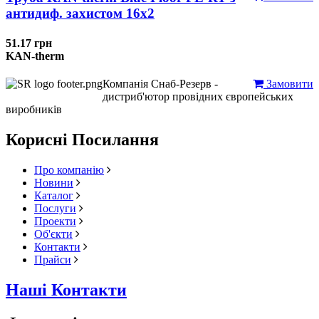
антидиф. захистом 16х2
51.17 грн
KAN-therm
Компанія Снаб-Резерв -
Замовити
дистриб'ютор провідних європейських
виробників
Корисні Посилання
Про компанію
Новини
Каталог
Послуги
Проекти
Об'єкти
Контакти
Прайси
Наші Контакти