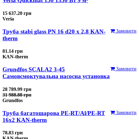
Veria Quickmat 150 1350 Вт 9 м²
15 637.20 грн
Veria
Труба stabi glass PN 16 d20 х 2,8 KAN-
Замовити
therm
81.14 грн
KAN-therm
Grundfos SCALA2 3-45
Замовити
Самовсмоктувальна насосна установка
28 789.99 грн
31 988.88 грн
Grundfos
Труба багатошарова PE-RT/Al/PE-RT
Замовити
16x2 KAN-therm
78.83 грн
KAN-therm