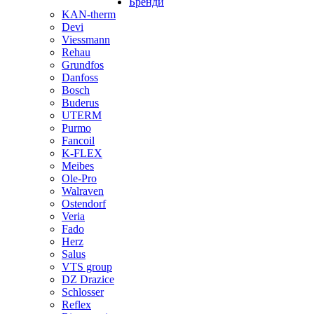
Бренди
KAN-therm
Devi
Viessmann
Rehau
Grundfos
Danfoss
Bosch
Buderus
UTERM
Purmo
Fancoil
K-FLEX
Meibes
Ole-Pro
Walraven
Ostendorf
Veria
Fado
Herz
Salus
VTS group
DZ Drazice
Schlosser
Reflex