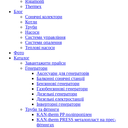
Rigamonti
Thermex
Блог
Сонячні колектори
Котли
Труби
Насоси
Системи управління
Системи опалення
Теплові насоси
Фото
Каталог
Завантажити прайси
Генератори
Аксесуари для генераторів
Балконні сонячні станції
Бензинові генератори
Газобензинові генератори
Дизельні генератори
Дизельні електростанції
Інверторні генератори
Труби та фітинги
KAN-therm PP поліпропілен
KAN-therm PRESS металопласт на прес-
фітингах