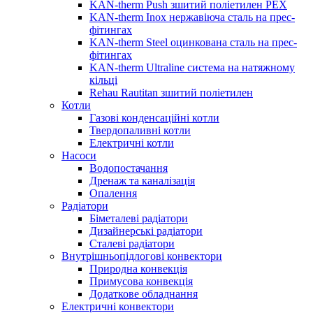
KAN-therm Push зшитий поліетилен PEX
KAN-therm Inox нержавіюча сталь на прес-
фітингах
KAN-therm Steel оцинкована сталь на прес-
фітингах
KAN-therm Ultraline система на натяжному
кільці
Rehau Rautitan зшитий поліетилен
Котли
Газові конденсаційні котли
Твердопаливні котли
Електричні котли
Насоси
Водопостачання
Дренаж та каналізація
Опалення
Радіатори
Біметалеві радіатори
Дизайнерські радіатори
Сталеві радіатори
Внутрішньопідлогові конвектори
Природна конвекція
Примусова конвекція
Додаткове обладнання
Електричні конвектори