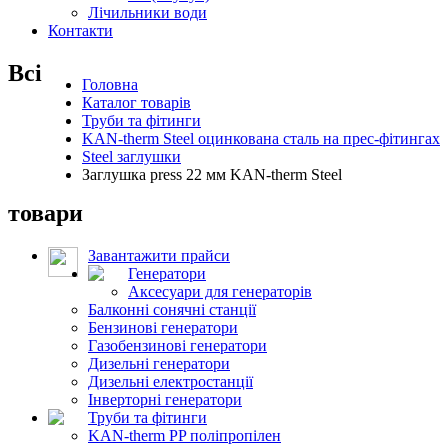
Лічильники води
Контакти
Всі
Головна
Каталог товарів
Труби та фітинги
KAN-therm Steel оцинкована сталь на прес-фітингах
Steel заглушки
Заглушка press 22 мм KAN-therm Steel
товари
Завантажити прайси
Генератори
Аксесуари для генераторів
Балконні сонячні станції
Бензинові генератори
Газобензинові генератори
Дизельні генератори
Дизельні електростанції
Інверторні генератори
Труби та фітинги
KAN-therm PP поліпропілен