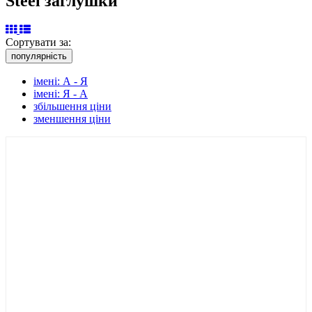
Steel заглушки
Сортувати за:
популярність
імені: А - Я
імені: Я - А
збільшення ціни
зменшення ціни