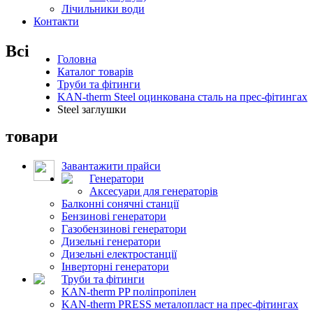
Лічильники води
Контакти
Всі
Головна
Каталог товарів
Труби та фітинги
KAN-therm Steel оцинкована сталь на прес-фітингах
Steel заглушки
товари
Завантажити прайси
Генератори
Аксесуари для генераторів
Балконні сонячні станції
Бензинові генератори
Газобензинові генератори
Дизельні генератори
Дизельні електростанції
Інверторні генератори
Труби та фітинги
KAN-therm PP поліпропілен
KAN-therm PRESS металопласт на прес-фітингах