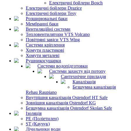
Електричні бойлери Bosch
Електричні бойлери Drazice
Електричні бойлери Tesy
Розширювальні баки
Мембранні баки
Вентиляційні системи
Тепловентилятори VTS Volcano
Повітряні завіси VTS Wing
Системи кріплення
Хомути пластикові
Хомути металеві
Рушникосушарки
Системи водопідготовки
Системи захисту від потопу
Сантехнічне приладдя
Каналізація
Безшумна каналізація
Rehau Raupiano
Внутрішня каналізація Ostendorf HT Safe
Зовнішня каналізація Ostendorf KG
Безшумна каналізація Ostendorf Skolan Safe
Ізоляція
PE (Поліетилен)
ST (Каучук)
Лічильники води