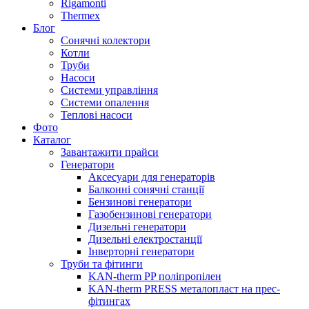
Rigamonti
Thermex
Блог
Сонячні колектори
Котли
Труби
Насоси
Системи управління
Системи опалення
Теплові насоси
Фото
Каталог
Завантажити прайси
Генератори
Аксесуари для генераторів
Балконні сонячні станції
Бензинові генератори
Газобензинові генератори
Дизельні генератори
Дизельні електростанції
Інверторні генератори
Труби та фітинги
KAN-therm PP поліпропілен
KAN-therm PRESS металопласт на прес-
фітингах