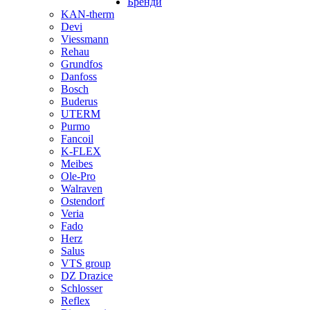
Бренди
KAN-therm
Devi
Viessmann
Rehau
Grundfos
Danfoss
Bosch
Buderus
UTERM
Purmo
Fancoil
K-FLEX
Meibes
Ole-Pro
Walraven
Ostendorf
Veria
Fado
Herz
Salus
VTS group
DZ Drazice
Schlosser
Reflex