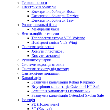
Теплові насоси
Електричні бойлери
Електричні бойлери Bosch
Електричні бойлери Drazice
Електричні бойлери Tesy
Розширювальні баки
Мембранні баки
Вентиляційні системи
Тепловентилятори VTS Volcano
Повітряні завіси VTS Wing
Системи кріплення
Хомути пластикові
Хомути металеві
Рушникосушарки
Системи водопідготовки
Системи захисту від потопу
Сантехнічне приладдя
Каналізація
Безшумна каналізація Rehau Raupiano
Внутрішня каналізація Ostendorf HT Safe
Зовнішня каналізація Ostendorf KG
Безшумна каналізація Ostendorf Skolan Safe
Ізоляція
PE (Поліетилен)
ST (Каучук)