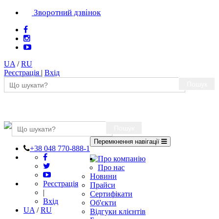
Зворотний дзвінок
UA
/
RU
Реєстрація
|
Вхід
Пошук
Пошук
Перемкнення навігації
+38 048 770-888-1
Про компанію
Про нас
Новини
Реєстрація
Прайси
|
Сертифікати
Вхід
Об'єкти
UA
/
RU
Відгуки клієнтів