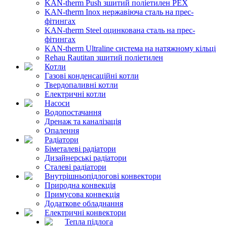
KAN-therm Push зшитий поліетилен PEX
KAN-therm Inox нержавіюча сталь на прес-
фітингах
KAN-therm Steel оцинкована сталь на прес-
фітингах
KAN-therm Ultraline система на натяжному кільці
Rehau Rautitan зшитий поліетилен
Котли
Газові конденсаційні котли
Твердопаливні котли
Електричні котли
Насоси
Водопостачання
Дренаж та каналізація
Опалення
Радіатори
Біметалеві радіатори
Дизайнерські радіатори
Сталеві радіатори
Внутрішньопідлогові конвектори
Природна конвекція
Примусова конвекція
Додаткове обладнання
Електричні конвектори
Тепла підлога