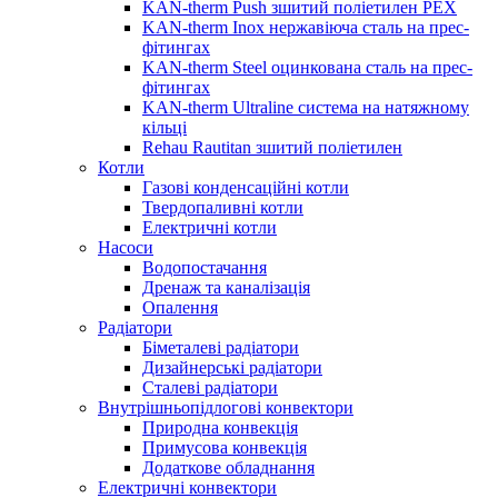
KAN-therm Push зшитий поліетилен PEX
KAN-therm Inox нержавіюча сталь на прес-
фітингах
KAN-therm Steel оцинкована сталь на прес-
фітингах
KAN-therm Ultraline система на натяжному
кільці
Rehau Rautitan зшитий поліетилен
Котли
Газові конденсаційні котли
Твердопаливні котли
Електричні котли
Насоси
Водопостачання
Дренаж та каналізація
Опалення
Радіатори
Біметалеві радіатори
Дизайнерські радіатори
Сталеві радіатори
Внутрішньопідлогові конвектори
Природна конвекція
Примусова конвекція
Додаткове обладнання
Електричні конвектори