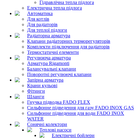
Гідравлічна тепла підлога
Електрична тепла підлога
Автоматика
Для котлів
Для радіаторів
Для теплої підлоги
Радіаторна арматура
Клапани радіаторних терморегуляторів
Комплекти підключення для радіаторів
Термостатичні елементи
Регулююча арматура
Арматура Rigamonti
Балансувальні клапани
Поворотні регулюючі клапани
Запірна арматура
Крани кульові
Фітинги
Шланги
Гнучка підводка FADO FLEX
Сильфонне підведення для газу FADO INOX GAS
Сильфонне підведення для води FADO INOX
WATER
Сонячні колектори
Теплові насоси
Електричні бойлери