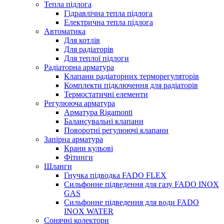
Тепла підлога
Гідравлічна тепла підлога
Електрична тепла підлога
Автоматика
Для котлів
Для радіаторів
Для теплої підлоги
Радіаторна арматура
Клапани радіаторних терморегуляторів
Комплекти підключення для радіаторів
Термостатичні елементи
Регулююча арматура
Арматура Rigamonti
Балансувальні клапани
Поворотні регулюючі клапани
Запірна арматура
Крани кульові
Фітинги
Шланги
Гнучка підводка FADO FLEX
Сильфонне підведення для газу FADO INOX
GAS
Сильфонне підведення для води FADO
INOX WATER
Сонячні колектори