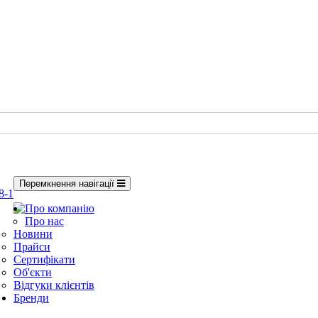
Перемкнення навігації
8-1
Про компанію
Про нас
Новини
Прайси
Сертифікати
Об'єкти
Відгуки клієнтів
Бренди