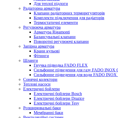
Для теплої підлоги
Радіаторна арматура
Клапани радіаторних терморегуляторів
Комплекти підключення для радіаторів
Термостатичні елементи
Регулююча арматура
Арматура Rigamonti
Балансувальні клапани
Поворотні регулюючі клапани
Запірна арматура
Крани кульові
Фітинги
Шланги
Гнучка підводка FADO FLEX
Сильфонне підведення для газу FADO INOX
Сильфонне підведення для води FADO INO
Сонячні колектори
Теплові насоси
Електричні бойлери
Електричні бойлери Bosch
Електричні бойлери Drazice
Електричні бойлери Tesy
Розширювальні баки
Мембранні баки
Вентиляційні системи