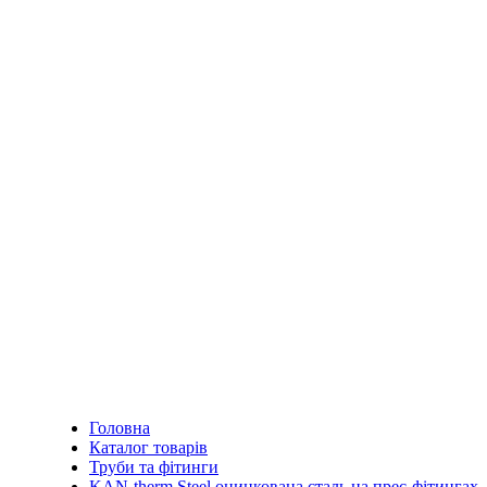
Головна
Каталог товарів
Труби та фітинги
KAN-therm Steel оцинкована сталь на прес-фітингах