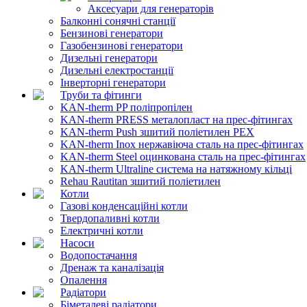
Аксесуари для генераторів
Балконні сонячні станції
Бензинові генератори
Газобензинові генератори
Дизельні генератори
Дизельні електростанції
Інверторні генератори
Труби та фітинги
KAN-therm PP поліпропілен
KAN-therm PRESS металопласт на прес-фітингах
KAN-therm Push зшитий поліетилен PEX
KAN-therm Inox нержавіюча сталь на прес-фітингах
KAN-therm Steel оцинкована сталь на прес-фітингах
KAN-therm Ultraline система на натяжному кільці
Rehau Rautitan зшитий поліетилен
Котли
Газові конденсаційні котли
Твердопаливні котли
Електричні котли
Насоси
Водопостачання
Дренаж та каналізація
Опалення
Радіатори
Біметалеві радіатори