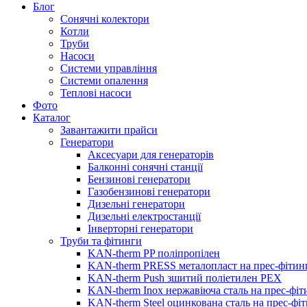
Блог
Сонячні колектори
Котли
Труби
Насоси
Системи управління
Системи опалення
Теплові насоси
Фото
Каталог
Завантажити прайси
Генератори
Аксесуари для генераторів
Балконні сонячні станції
Бензинові генератори
Газобензинові генератори
Дизельні генератори
Дизельні електростанції
Інверторні генератори
Труби та фітинги
KAN-therm PP поліпропілен
KAN-therm PRESS металопласт на прес-фітин
KAN-therm Push зшитий поліетилен PEX
KAN-therm Inox нержавіюча сталь на прес-фіт
KAN-therm Steel оцинкована сталь на прес-фі