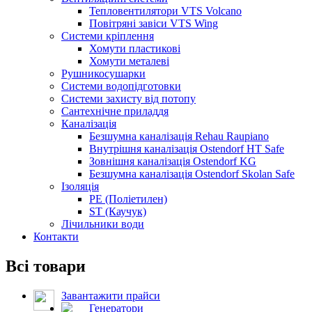
Тепловентилятори VTS Volcano
Повітряні завіси VTS Wing
Системи кріплення
Хомути пластикові
Хомути металеві
Рушникосушарки
Системи водопідготовки
Системи захисту від потопу
Сантехнічне приладдя
Каналізація
Безшумна каналізація Rehau Raupiano
Внутрішня каналізація Ostendorf HT Safe
Зовнішня каналізація Ostendorf KG
Безшумна каналізація Ostendorf Skolan Safe
Ізоляція
PE (Поліетилен)
ST (Каучук)
Лічильники води
Контакти
Всі товари
Завантажити прайси
Генератори