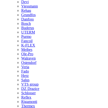
Devi
Viessmann
Rehau
Grundfos
Danfoss
Bosch
Buderus
UTERM
Purmo
Fancoil
K-FLEX
Meibes
Ole-Pro
Walraven
Ostendorf
Veria
Fado
Herz
Salus
VTS group
DZ Drazice
Schlosser
Reflex
Rigamonti
Thermex