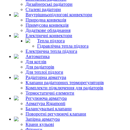
Дизайнерські радіатори
Сталеві радіатори
Внутрішньопідлогові конвектори
Природна конвекція
Примусова конвекція
Додаткове обладнання
Електричні конвектори
Тепла підлога
Гідравлічна тепла підлога
Електрична тепла підлога
Автоматика
Для котлів
Для радіаторів
Для теплої підлоги
Радіаторна арматура
Клапани радіаторних терморегуляторів
Комплекти підключення для радіаторів
Термостатичні елементи
Регулююча арматура
Арматура Rigamonti
Балансувальні клапани
Поворотні регулюючі клапани
Запірна арматура
Крани кульові
Фітинги