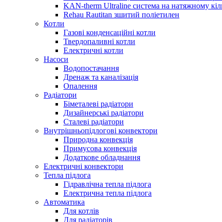
KAN-therm Ultraline система на натяжному кіл
Rehau Rautitan зшитий поліетилен
Котли
Газові конденсаційні котли
Твердопаливні котли
Електричні котли
Насоси
Водопостачання
Дренаж та каналізація
Опалення
Радіатори
Біметалеві радіатори
Дизайнерські радіатори
Сталеві радіатори
Внутрішньопідлогові конвектори
Природна конвекція
Примусова конвекція
Додаткове обладнання
Електричні конвектори
Тепла підлога
Гідравлічна тепла підлога
Електрична тепла підлога
Автоматика
Для котлів
Для радіаторів