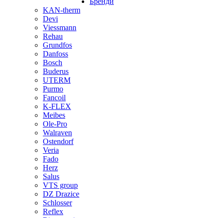
Бренди
KAN-therm
Devi
Viessmann
Rehau
Grundfos
Danfoss
Bosch
Buderus
UTERM
Purmo
Fancoil
K-FLEX
Meibes
Ole-Pro
Walraven
Ostendorf
Veria
Fado
Herz
Salus
VTS group
DZ Drazice
Schlosser
Reflex