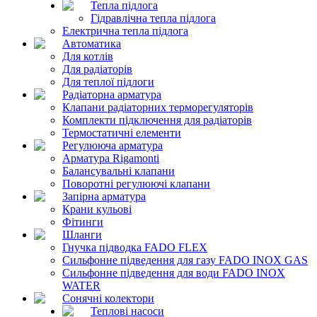
Тепла підлога
Гідравлічна тепла підлога
Електрична тепла підлога
Автоматика
Для котлів
Для радіаторів
Для теплої підлоги
Радіаторна арматура
Клапани радіаторних терморегуляторів
Комплекти підключення для радіаторів
Термостатичні елементи
Регулююча арматура
Арматура Rigamonti
Балансувальні клапани
Поворотні регулюючі клапани
Запірна арматура
Крани кульові
Фітинги
Шланги
Гнучка підводка FADO FLEX
Сильфонне підведення для газу FADO INOX GAS
Сильфонне підведення для води FADO INOX
WATER
Сонячні колектори
Теплові насоси