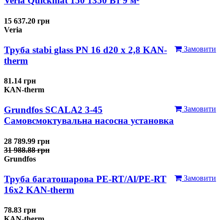
Veria Quickmat 150 1350 Вт 9 м²
15 637.20 грн
Veria
Труба stabi glass PN 16 d20 х 2,8 KAN-
Замовити
therm
81.14 грн
KAN-therm
Grundfos SCALA2 3-45
Замовити
Самовсмоктувальна насосна установка
28 789.99 грн
31 988.88 грн
Grundfos
Труба багатошарова PE-RT/Al/PE-RT
Замовити
16x2 KAN-therm
78.83 грн
KAN-therm