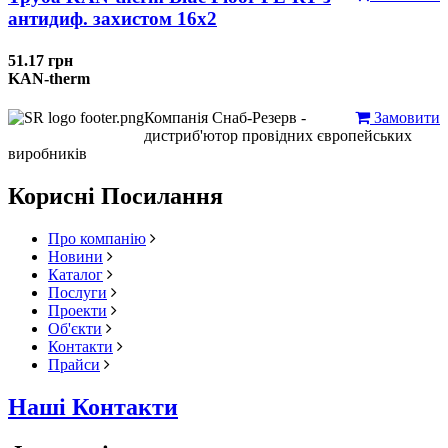
антидиф. захистом 16х2
51.17 грн
KAN-therm
Компанія Снаб-Резерв -
Замовити
дистриб'ютор провідних європейських
виробників
Корисні Посилання
Про компанію
Новини
Каталог
Послуги
Проекти
Об'єкти
Контакти
Прайси
Наші Контакти