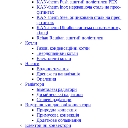
KAN-therm Push зшитий поліетилен PEX
KAN-therm Inox нержавіюча сталь на прес-
фітингах
KAN-therm Steel оцинкована сталь на прес-
фітингах
KAN-therm Ultraline система на натяжному
кільці
Rehau Rautitan зшитий поліетилен
Котли
Газові конденсаційні котли
Твердопаливні котли
Електричні котли
Насоси
Водопостачання
Дренаж та каналізація
Опалення
Радіатори
Біметалеві радіатори
Дизайнерські радіатори
Сталеві радіатори
Внутрішньопідлогові конвектори
Природна конвекція
Примусова конвекція
Додаткове обладнання
Електричні конвектори