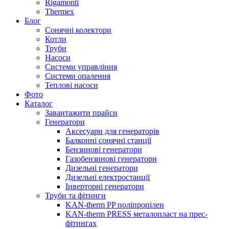
Rigamonti
Thermex
Блог
Сонячні колектори
Котли
Труби
Насоси
Системи управління
Системи опалення
Теплові насоси
Фото
Каталог
Завантажити прайси
Генератори
Аксесуари для генераторів
Балконні сонячні станції
Бензинові генератори
Газобензинові генератори
Дизельні генератори
Дизельні електростанції
Інверторні генератори
Труби та фітинги
KAN-therm PP поліпропілен
KAN-therm PRESS металопласт на прес-
фітингах