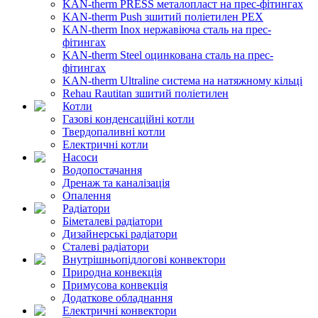
KAN-therm PRESS металопласт на прес-фітингах
KAN-therm Push зшитий поліетилен PEX
KAN-therm Inox нержавіюча сталь на прес-
фітингах
KAN-therm Steel оцинкована сталь на прес-
фітингах
KAN-therm Ultraline система на натяжному кільці
Rehau Rautitan зшитий поліетилен
Котли
Газові конденсаційні котли
Твердопаливні котли
Електричні котли
Насоси
Водопостачання
Дренаж та каналізація
Опалення
Радіатори
Біметалеві радіатори
Дизайнерські радіатори
Сталеві радіатори
Внутрішньопідлогові конвектори
Природна конвекція
Примусова конвекція
Додаткове обладнання
Електричні конвектори