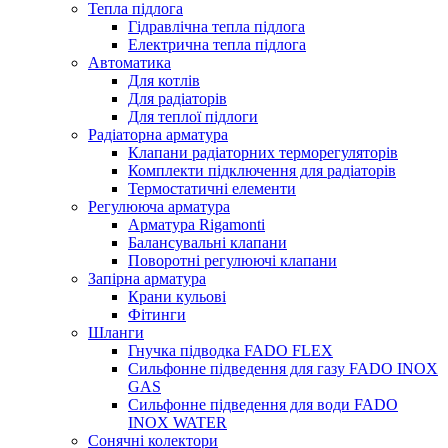
Тепла підлога
Гідравлічна тепла підлога
Електрична тепла підлога
Автоматика
Для котлів
Для радіаторів
Для теплої підлоги
Радіаторна арматура
Клапани радіаторних терморегуляторів
Комплекти підключення для радіаторів
Термостатичні елементи
Регулююча арматура
Арматура Rigamonti
Балансувальні клапани
Поворотні регулюючі клапани
Запірна арматура
Крани кульові
Фітинги
Шланги
Гнучка підводка FADO FLEX
Сильфонне підведення для газу FADO INOX
GAS
Сильфонне підведення для води FADO
INOX WATER
Сонячні колектори