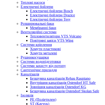
Теплові насоси
Електричні бойлери
Електричні бойлери Bosch
Електричні бойлери Drazice
Електричні бойлери Tesy
Розширювальні баки
Мембранні баки
Вентиляційні системи
Тепловентилятори VTS Volcano
Повітряні завіси VTS Wing
Системи кріплення
Хомути пластикові
Хомути металеві
Рушникосушарки
Системи водопідготовки
Системи захисту від потопу
Сантехнічне приладдя
Каналізація
Безшумна каналізація Rehau Raupiano
Внутрішня каналізація Ostendorf HT Safe
Зовнішня каналізація Ostendorf KG
Безшумна каналізація Ostendorf Skolan Safe
Ізоляція
PE (Поліетилен)
ST (Каучук)