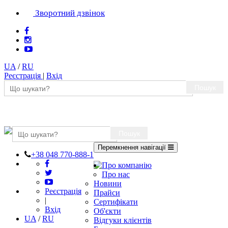
Зворотний дзвінок
UA
/
RU
Реєстрація
|
Вхід
Пошук
Пошук
Перемкнення навігації
+38 048 770-888-1
Про компанію
Про нас
Новини
Реєстрація
Прайси
|
Сертифікати
Вхід
Об'єкти
UA
/
RU
Відгуки клієнтів