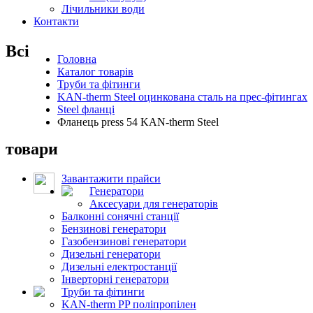
Лічильники води
Контакти
Всі
Головна
Каталог товарів
Труби та фітинги
KAN-therm Steel оцинкована сталь на прес-фітингах
Steel фланці
Фланець press 54 KAN-therm Steel
товари
Завантажити прайси
Генератори
Аксесуари для генераторів
Балконні сонячні станції
Бензинові генератори
Газобензинові генератори
Дизельні генератори
Дизельні електростанції
Інверторні генератори
Труби та фітинги
KAN-therm PP поліпропілен