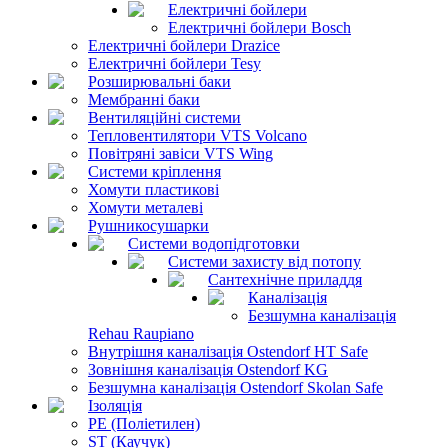
Електричні бойлери
Електричні бойлери Bosch
Електричні бойлери Drazice
Електричні бойлери Tesy
Розширювальні баки
Мембранні баки
Вентиляційні системи
Тепловентилятори VTS Volcano
Повітряні завіси VTS Wing
Системи кріплення
Хомути пластикові
Хомути металеві
Рушникосушарки
Системи водопідготовки
Системи захисту від потопу
Сантехнічне приладдя
Каналізація
Безшумна каналізація
Rehau Raupiano
Внутрішня каналізація Ostendorf HT Safe
Зовнішня каналізація Ostendorf KG
Безшумна каналізація Ostendorf Skolan Safe
Ізоляція
PE (Поліетилен)
ST (Каучук)