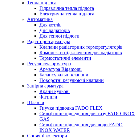
Тепла підлога
Гідравлічна тепла підлога
Електрична тепла підлога
Автоматика
Для котлів
Для радіаторів
Для теплої підлоги
Радіаторна арматура
Клапани радіаторних терморегуляторів
Комплекти підключення для радіаторів
Термостатичні елементи
Регулююча арматура
Арматура Rigamonti
Балансувальні клапани
Поворотні регулюючі клапани
Запірна арматура
Крани кульові
Фітинги
Шланги
Гнучка підводка FADO FLEX
Сильфонне підведення для газу FADO INOX
GAS
Сильфонне підведення для води FADO
INOX WATER
Сонячні колектори