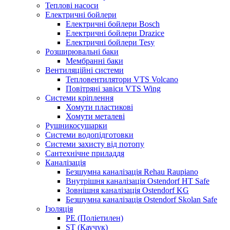
Теплові насоси
Електричні бойлери
Електричні бойлери Bosch
Електричні бойлери Drazice
Електричні бойлери Tesy
Розширювальні баки
Мембранні баки
Вентиляційні системи
Тепловентилятори VTS Volcano
Повітряні завіси VTS Wing
Системи кріплення
Хомути пластикові
Хомути металеві
Рушникосушарки
Системи водопідготовки
Системи захисту від потопу
Сантехнічне приладдя
Каналізація
Безшумна каналізація Rehau Raupiano
Внутрішня каналізація Ostendorf HT Safe
Зовнішня каналізація Ostendorf KG
Безшумна каналізація Ostendorf Skolan Safe
Ізоляція
PE (Поліетилен)
ST (Каучук)