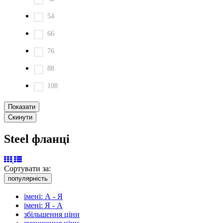
54
66
76
88
108
Steel фланці
Сортувати за:
популярність
імені: А - Я
імені: Я - А
збільшення ціни