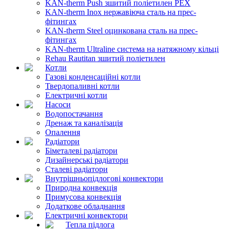
KAN-therm Push зшитий поліетилен PEX
KAN-therm Inox нержавіюча сталь на прес-
фітингах
KAN-therm Steel оцинкована сталь на прес-
фітингах
KAN-therm Ultraline система на натяжному кільці
Rehau Rautitan зшитий поліетилен
Котли
Газові конденсаційні котли
Твердопаливні котли
Електричні котли
Насоси
Водопостачання
Дренаж та каналізація
Опалення
Радіатори
Біметалеві радіатори
Дизайнерські радіатори
Сталеві радіатори
Внутрішньопідлогові конвектори
Природна конвекція
Примусова конвекція
Додаткове обладнання
Електричні конвектори
Тепла підлога