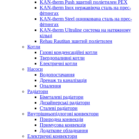
KAN-therm Push зшитий поліетилен PEX
KAN-therm Inox нержавіюча сталь на прес-
фітингах
KAN-therm Steel оцинкована сталь на прес-
фітингах
KAN-therm Ultraline система на натяжному
кільці
Rehau Rautitan зшитий поліетилен
Котли
Газові конденсаційні котли
Твердопаливні котли
Електричні котли
Насоси
Водопостачання
Дренаж та каналізація
Опалення
Радіатори
Біметалеві радіатори
Дизайнерські радіатори
Сталеві радіатори
Внутрішньопідлогові конвектори
Природна конвекція
Примусова конвекція
Додаткове обладнання
Електричні конвектори