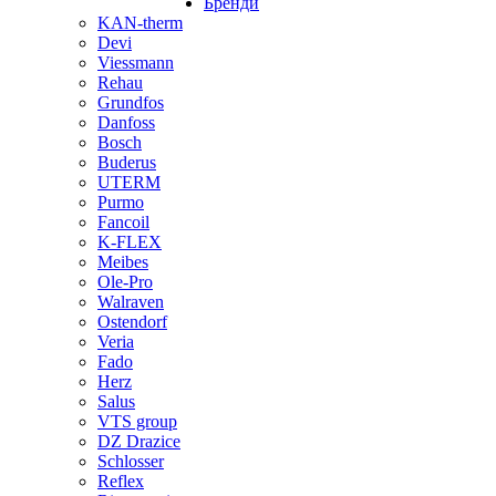
Бренди
KAN-therm
Devi
Viessmann
Rehau
Grundfos
Danfoss
Bosch
Buderus
UTERM
Purmo
Fancoil
K-FLEX
Meibes
Ole-Pro
Walraven
Ostendorf
Veria
Fado
Herz
Salus
VTS group
DZ Drazice
Schlosser
Reflex