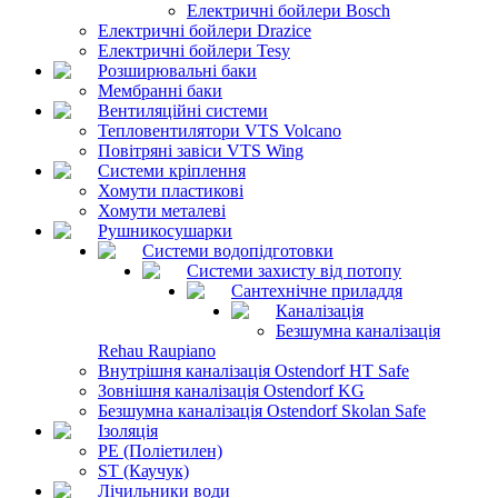
Електричні бойлери Bosch
Електричні бойлери Drazice
Електричні бойлери Tesy
Розширювальні баки
Мембранні баки
Вентиляційні системи
Тепловентилятори VTS Volcano
Повітряні завіси VTS Wing
Системи кріплення
Хомути пластикові
Хомути металеві
Рушникосушарки
Системи водопідготовки
Системи захисту від потопу
Сантехнічне приладдя
Каналізація
Безшумна каналізація
Rehau Raupiano
Внутрішня каналізація Ostendorf HT Safe
Зовнішня каналізація Ostendorf KG
Безшумна каналізація Ostendorf Skolan Safe
Ізоляція
PE (Поліетилен)
ST (Каучук)
Лічильники води