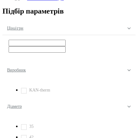
Підбір параметрів
Ціна\грн
Виробник
KAN-therm
Діаметр
35
42