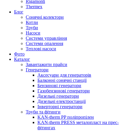
Rigamonti
Thermex
Блог
Сонячні колектори
Котли
Труби
Насоси
Системи управління
Системи опалення
Теплові насоси
Фото
Каталог
Завантажити прайси
Генератори
Аксесуари для генераторів
Балконні сонячні станції
Бензинові генератори
Газобензинові генератори
Дизельні генератори
Дизельні електростанції
Інверторні генератори
Труби та фітинги
KAN-therm PP поліпропілен
KAN-therm PRESS металопласт на прес-
фітингах