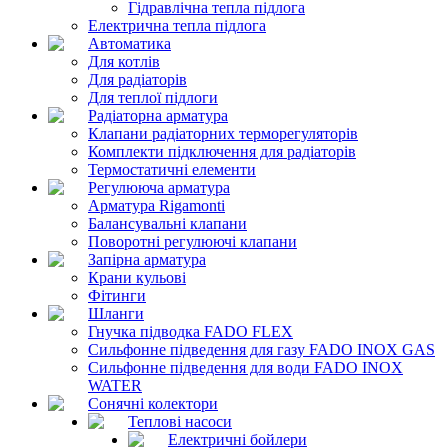
Гідравлічна тепла підлога
Електрична тепла підлога
Автоматика
Для котлів
Для радіаторів
Для теплої підлоги
Радіаторна арматура
Клапани радіаторних терморегуляторів
Комплекти підключення для радіаторів
Термостатичні елементи
Регулююча арматура
Арматура Rigamonti
Балансувальні клапани
Поворотні регулюючі клапани
Запірна арматура
Крани кульові
Фітинги
Шланги
Гнучка підводка FADO FLEX
Сильфонне підведення для газу FADO INOX GAS
Сильфонне підведення для води FADO INOX
WATER
Сонячні колектори
Теплові насоси
Електричні бойлери