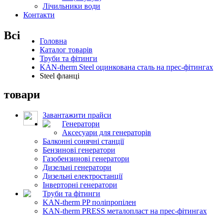
Лічильники води
Контакти
Всі
Головна
Каталог товарів
Труби та фітинги
KAN-therm Steel оцинкована сталь на прес-фітингах
Steel фланці
товари
Завантажити прайси
Генератори
Аксесуари для генераторів
Балконні сонячні станції
Бензинові генератори
Газобензинові генератори
Дизельні генератори
Дизельні електростанції
Інверторні генератори
Труби та фітинги
KAN-therm PP поліпропілен
KAN-therm PRESS металопласт на прес-фітингах