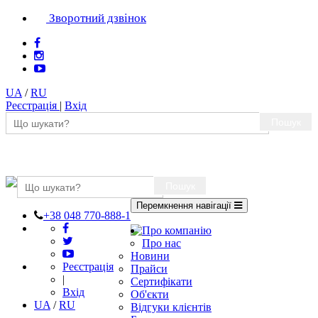
Зворотний дзвінок
UA
/
RU
Реєстрація
|
Вхід
Пошук
Пошук
Перемкнення навігації
+38 048 770-888-1
Про компанію
Про нас
Новини
Реєстрація
Прайси
|
Сертифікати
Вхід
Об'єкти
UA
/
RU
Відгуки клієнтів