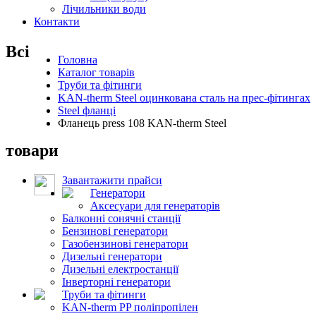
Лічильники води
Контакти
Всі
Головна
Каталог товарів
Труби та фітинги
KAN-therm Steel оцинкована сталь на прес-фітингах
Steel фланці
Фланець press 108 KAN-therm Steel
товари
Завантажити прайси
Генератори
Аксесуари для генераторів
Балконні сонячні станції
Бензинові генератори
Газобензинові генератори
Дизельні генератори
Дизельні електростанції
Інверторні генератори
Труби та фітинги
KAN-therm PP поліпропілен