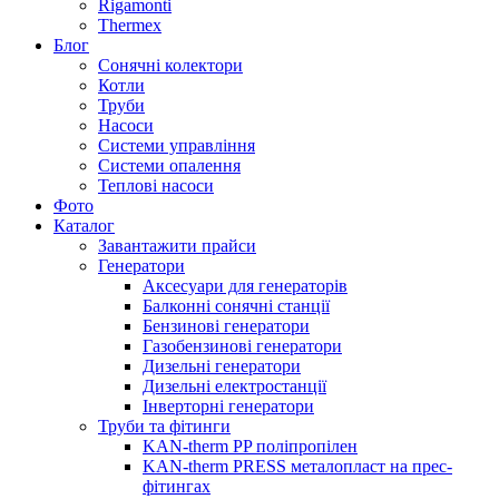
Rigamonti
Thermex
Блог
Сонячні колектори
Котли
Труби
Насоси
Системи управління
Системи опалення
Теплові насоси
Фото
Каталог
Завантажити прайси
Генератори
Аксесуари для генераторів
Балконні сонячні станції
Бензинові генератори
Газобензинові генератори
Дизельні генератори
Дизельні електростанції
Інверторні генератори
Труби та фітинги
KAN-therm PP поліпропілен
KAN-therm PRESS металопласт на прес-
фітингах