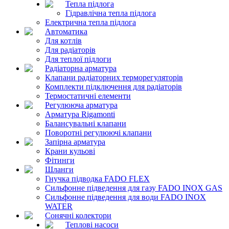
Тепла підлога
Гідравлічна тепла підлога
Електрична тепла підлога
Автоматика
Для котлів
Для радіаторів
Для теплої підлоги
Радіаторна арматура
Клапани радіаторних терморегуляторів
Комплекти підключення для радіаторів
Термостатичні елементи
Регулююча арматура
Арматура Rigamonti
Балансувальні клапани
Поворотні регулюючі клапани
Запірна арматура
Крани кульові
Фітинги
Шланги
Гнучка підводка FADO FLEX
Сильфонне підведення для газу FADO INOX GAS
Сильфонне підведення для води FADO INOX
WATER
Сонячні колектори
Теплові насоси