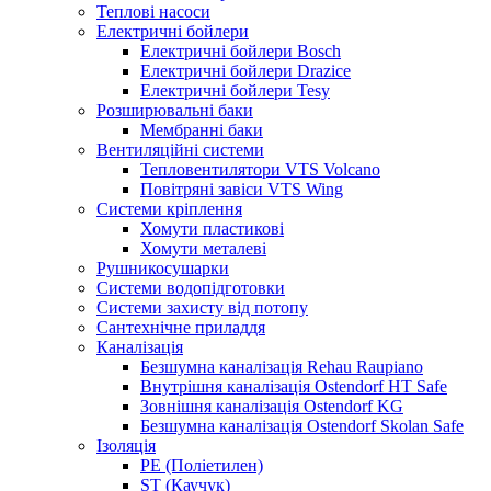
Теплові насоси
Електричні бойлери
Електричні бойлери Bosch
Електричні бойлери Drazice
Електричні бойлери Tesy
Розширювальні баки
Мембранні баки
Вентиляційні системи
Тепловентилятори VTS Volcano
Повітряні завіси VTS Wing
Системи кріплення
Хомути пластикові
Хомути металеві
Рушникосушарки
Системи водопідготовки
Системи захисту від потопу
Сантехнічне приладдя
Каналізація
Безшумна каналізація Rehau Raupiano
Внутрішня каналізація Ostendorf HT Safe
Зовнішня каналізація Ostendorf KG
Безшумна каналізація Ostendorf Skolan Safe
Ізоляція
PE (Поліетилен)
ST (Каучук)