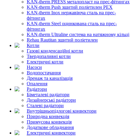
KAN-therm PRESS металопласт на прес-фітингах
KAN-therm Push зшитий поліетилен PEX
KAN-therm Inox нержавіюча сталь на прес-
фітингах
KAN-therm Steel оцинкована сталь на прес-
фітингах
KAN-therm Ultraline система на натяжному кільці
Rehau Rautitan зшитий поліетилен
Котли
Газові конденсаційні котли
Твердопаливні котли
Електричні котли
Насоси
Водопостачання
Дренаж та каналізація
Опалення
Радіатори
Біметалеві радіатори
Дизайнерські радіатори
Сталеві радіатори
Внутрішньопідлогові конвектори
Природна конвекція
Примусова конвекція
Додаткове обладнання
Електричні конвектори