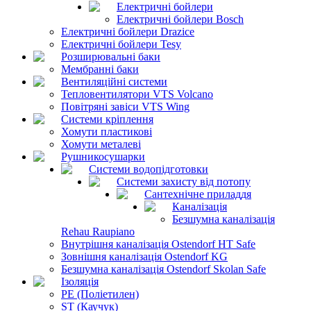
Електричні бойлери
Електричні бойлери Bosch
Електричні бойлери Drazice
Електричні бойлери Tesy
Розширювальні баки
Мембранні баки
Вентиляційні системи
Тепловентилятори VTS Volcano
Повітряні завіси VTS Wing
Системи кріплення
Хомути пластикові
Хомути металеві
Рушникосушарки
Системи водопідготовки
Системи захисту від потопу
Сантехнічне приладдя
Каналізація
Безшумна каналізація
Rehau Raupiano
Внутрішня каналізація Ostendorf HT Safe
Зовнішня каналізація Ostendorf KG
Безшумна каналізація Ostendorf Skolan Safe
Ізоляція
PE (Поліетилен)
ST (Каучук)