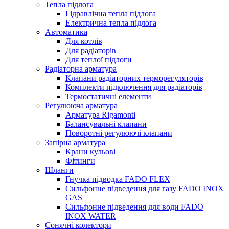
Тепла підлога
Гідравлічна тепла підлога
Електрична тепла підлога
Автоматика
Для котлів
Для радіаторів
Для теплої підлоги
Радіаторна арматура
Клапани радіаторних терморегуляторів
Комплекти підключення для радіаторів
Термостатичні елементи
Регулююча арматура
Арматура Rigamonti
Балансувальні клапани
Поворотні регулюючі клапани
Запірна арматура
Крани кульові
Фітинги
Шланги
Гнучка підводка FADO FLEX
Сильфонне підведення для газу FADO INOX
GAS
Сильфонне підведення для води FADO
INOX WATER
Сонячні колектори