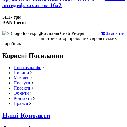
антидиф. захистом 16х2
51.17 грн
KAN-therm
Компанія Снаб-Резерв -
Замовити
дистриб'ютор провідних європейських
виробників
Корисні Посилання
Про компанію
Новини
Каталог
Послуги
Проекти
Об'єкти
Контакти
Прайси
Наші Контакти