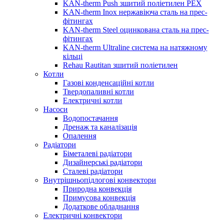
KAN-therm Push зшитий поліетилен PEX
KAN-therm Inox нержавіюча сталь на прес-
фітингах
KAN-therm Steel оцинкована сталь на прес-
фітингах
KAN-therm Ultraline система на натяжному
кільці
Rehau Rautitan зшитий поліетилен
Котли
Газові конденсаційні котли
Твердопаливні котли
Електричні котли
Насоси
Водопостачання
Дренаж та каналізація
Опалення
Радіатори
Біметалеві радіатори
Дизайнерські радіатори
Сталеві радіатори
Внутрішньопідлогові конвектори
Природна конвекція
Примусова конвекція
Додаткове обладнання
Електричні конвектори