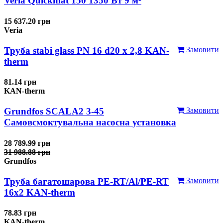
Veria Quickmat 150 1350 Вт 9 м²
15 637.20 грн
Veria
Труба stabi glass PN 16 d20 х 2,8 KAN-
Замовити
therm
81.14 грн
KAN-therm
Grundfos SCALA2 3-45
Замовити
Самовсмоктувальна насосна установка
28 789.99 грн
31 988.88 грн
Grundfos
Труба багатошарова PE-RT/Al/PE-RT
Замовити
16x2 KAN-therm
78.83 грн
KAN-therm