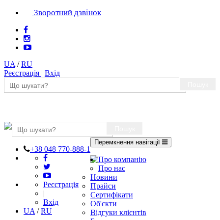
Зворотний дзвінок
UA
/
RU
Реєстрація
|
Вхід
Пошук
Пошук
Перемкнення навігації
+38 048 770-888-1
Про компанію
Про нас
Новини
Реєстрація
Прайси
|
Сертифікати
Вхід
Об'єкти
UA
/
RU
Відгуки клієнтів