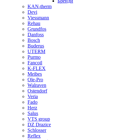
Бренди
KAN-therm
Devi
Viessmann
Rehau
Grundfos
Danfoss
Bosch
Buderus
UTERM
Purmo
Fancoil
K-FLEX
Meibes
Ole-Pro
Walraven
Ostendorf
Veria
Fado
Herz
Salus
VTS group
DZ Drazice
Schlosser
Reflex