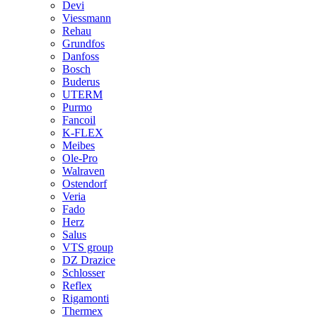
Devi
Viessmann
Rehau
Grundfos
Danfoss
Bosch
Buderus
UTERM
Purmo
Fancoil
K-FLEX
Meibes
Ole-Pro
Walraven
Ostendorf
Veria
Fado
Herz
Salus
VTS group
DZ Drazice
Schlosser
Reflex
Rigamonti
Thermex