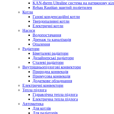
KAN-therm Ultraline система на натяжному кіл
Rehau Rautitan зшитий поліетилен
Котли
Газові конденсаційні котли
Твердопаливні котли
Електричні котли
Насоси
Водопостачання
Дренаж та каналізація
Опалення
Радіатори
Біметалеві радіатори
Дизайнерські радіатори
Сталеві радіатори
Внутрішньопідлогові конвектори
Природна конвекція
Примусова конвекція
Додаткове обладнання
Електричні конвектори
Тепла підлога
Гідравлічна тепла підлога
Електрична тепла підлога
Автоматика
Для котлів
Для радіаторів