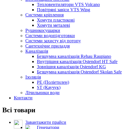
Тепловентилятори VTS Volcano
Повітряні завіси VTS Wing
Системи кріплення
Хомути пластикові
Хомути металеві
Рушникосушарки
Системи водопідготовки
Системи захисту від потопу
Сантехнічне приладдя
Каналізація
Безшумна каналізація Rehau Raupiano
Внутрішня каналізація Ostendorf HT Safe
Зовнішня каналізація Ostendorf KG
Безшумна каналізація Ostendorf Skolan Safe
Ізоляція
PE (Поліетилен)
ST (Каучук)
Лічильники води
Контакти
Всі товари
Завантажити прайси
Генератори