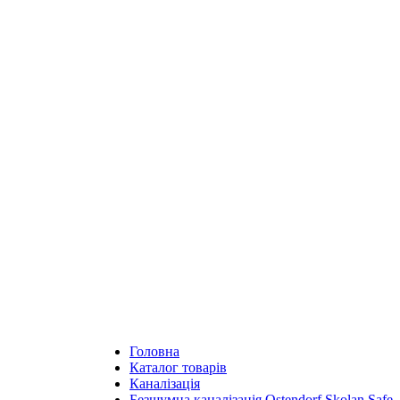
Головна
Каталог товарів
Каналізація
Безшумна каналізація Ostendorf Skolan Safe