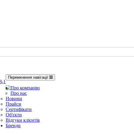
Перемкнення навігації
8-1
Про компанію
Про нас
Новини
Прайси
Сертифікати
Об'єкти
Відгуки клієнтів
Бренди