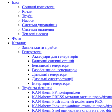
Блог
Сонячні колектори
Котли
Труби
Насоси
Системи управління
Системи опалення
Теплові насоси
Фото
Каталог
Завантажити прайси
Генератори
Аксесуари для генераторів
Балконні сонячні станції
Бензинові генератори
Газобензинові генератори
Дизельні генератори
Дизельні електростанції
Інверторні генератори
Труби та фітинги
KAN-therm PP поліпропілен
KAN-therm PRESS металопласт на прес-фітин
KAN-therm Push зшитий поліетилен PEX
KAN-therm Inox нержавіюча сталь на прес-фіт
KAN-therm Steel оцинкована сталь на прес-фі