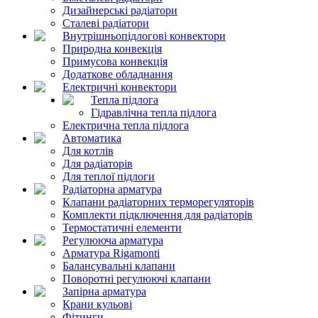
Дизайнерські радіатори
Сталеві радіатори
Внутрішньопідлогові конвектори
Природна конвекція
Примусова конвекція
Додаткове обладнання
Електричні конвектори
Тепла підлога
Гідравлічна тепла підлога
Електрична тепла підлога
Автоматика
Для котлів
Для радіаторів
Для теплої підлоги
Радіаторна арматура
Клапани радіаторних терморегуляторів
Комплекти підключення для радіаторів
Термостатичні елементи
Регулююча арматура
Арматура Rigamonti
Балансувальні клапани
Поворотні регулюючі клапани
Запірна арматура
Крани кульові
Фітинги