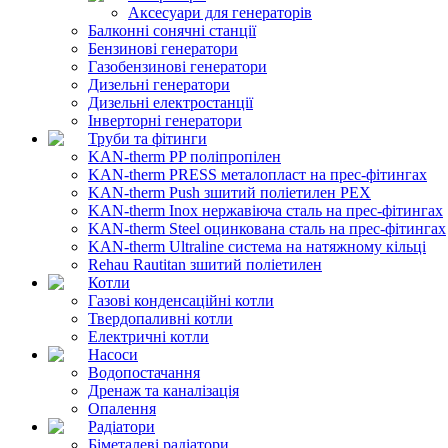
Аксесуари для генераторів
Балконні сонячні станції
Бензинові генератори
Газобензинові генератори
Дизельні генератори
Дизельні електростанції
Інверторні генератори
Труби та фітинги
KAN-therm PP поліпропілен
KAN-therm PRESS металопласт на прес-фітингах
KAN-therm Push зшитий поліетилен PEX
KAN-therm Inox нержавіюча сталь на прес-фітингах
KAN-therm Steel оцинкована сталь на прес-фітингах
KAN-therm Ultraline система на натяжному кільці
Rehau Rautitan зшитий поліетилен
Котли
Газові конденсаційні котли
Твердопаливні котли
Електричні котли
Насоси
Водопостачання
Дренаж та каналізація
Опалення
Радіатори
Біметалеві радіатори