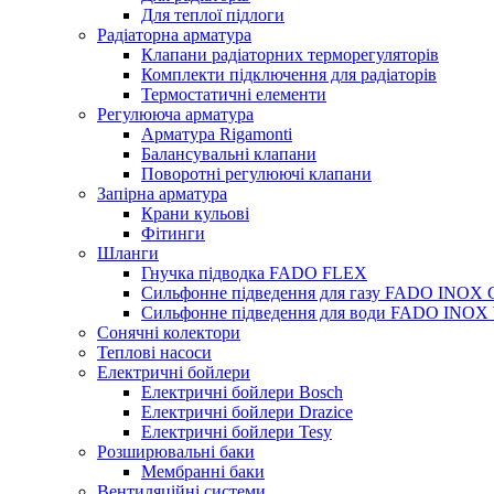
Для теплої підлоги
Радіаторна арматура
Клапани радіаторних терморегуляторів
Комплекти підключення для радіаторів
Термостатичні елементи
Регулююча арматура
Арматура Rigamonti
Балансувальні клапани
Поворотні регулюючі клапани
Запірна арматура
Крани кульові
Фітинги
Шланги
Гнучка підводка FADO FLEX
Сильфонне підведення для газу FADO INOX
Сильфонне підведення для води FADO INO
Сонячні колектори
Теплові насоси
Електричні бойлери
Електричні бойлери Bosch
Електричні бойлери Drazice
Електричні бойлери Tesy
Розширювальні баки
Мембранні баки
Вентиляційні системи