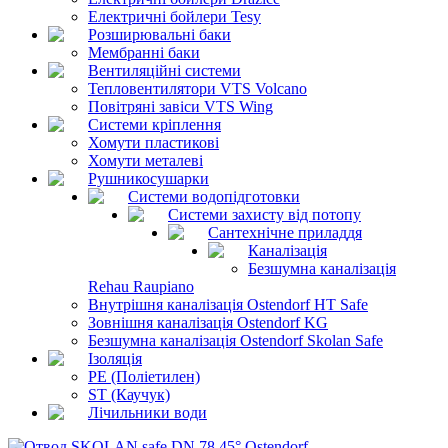
Електричні бойлери Tesy
Розширювальні баки
Мембранні баки
Вентиляційні системи
Тепловентилятори VTS Volcano
Повітряні завіси VTS Wing
Системи кріплення
Хомути пластикові
Хомути металеві
Рушникосушарки
Системи водопідготовки
Системи захисту від потопу
Сантехнічне приладдя
Каналізація
Безшумна каналізація
Rehau Raupiano
Внутрішня каналізація Ostendorf HT Safe
Зовнішня каналізація Ostendorf KG
Безшумна каналізація Ostendorf Skolan Safe
Ізоляція
PE (Поліетилен)
ST (Каучук)
Лічильники води