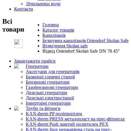
Лічильники води
Контакти
Всі
Головна
товари
Каталог товарів
Каналізація
Безшумна каналізація Ostendorf Skolan Safe
Відведення Skolan safe
Відвід Ostendorf Skolan Safe DN 78 45°
Завантажити прайси
Генератори
Аксесуари для генераторів
Балконні сонячні станції
Бензинові генератори
Газобензинові генератори
Дизельні генератори
Дизельні електростанції
Інверторні генератори
Труби та фітинги
KAN-therm PP поліпропілен
KAN-therm PRESS металопласт на прес-фітингах
KAN-therm Push зшитий поліетилен PEX
KAN-therm Inox нержавіюча сталь на прес-