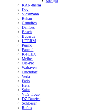
Бренди
KAN-therm
Devi
Viessmann
Rehau
Grundfos
Danfoss
Bosch
Buderus
UTERM
Purmo
Fancoil
K-FLEX
Meibes
Ole-Pro
Walraven
Ostendorf
Veria
Fado
Herz
Salus
VTS group
DZ Drazice
Schlosser
Reflex