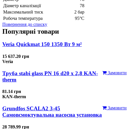
Діаметр каналізації
78
Максимальний тиск
2 бар
Робоча температура
95°С
Повернення до списку
Популярні товари
Veria Quickmat 150 1350 Вт 9 м²
15 637.20 грн
Veria
Труба stabi glass PN 16 d20 х 2,8 KAN-
Замовити
therm
81.14 грн
KAN-therm
Grundfos SCALA2 3-45
Замовити
Самовсмоктувальна насосна установка
28 789.99 грн