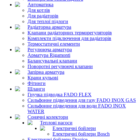
Автоматика
Для котлів
Для радіаторів
Для теплої підлоги
Радіаторна арматура
Клапани радіаторних терморегуляторів
Комплекти підключення для радіаторів
Термостатичні елементи
Регулююча арматура
Арматура Rigamonti
Балансувальні клапани
Поворотні регулюючі клапани
Запірна арматура
Крани кульові
Фітинги
Шланги
Гнучка підводка FADO FLEX
Сильфонне підведення для газу FADO INOX GAS
Сильфонне підведення для води FADO INOX
WATER
Сонячні колектори
Теплові насоси
Електричні бойлери
Електричні бойлери Bosch
Електричні бойлери Drazice