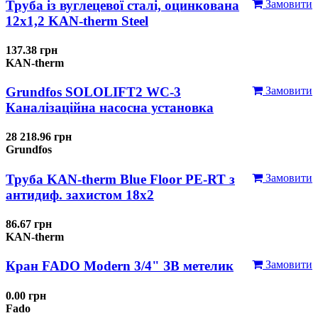
Труба із вуглецевої сталі, оцинкована
Замовити
12x1,2 KAN-therm Steel
137.38 грн
KAN-therm
Grundfos SOLOLIFT2 WC-3
Замовити
Каналізаційна насосна установка
28 218.96 грн
Grundfos
Труба KAN-therm Blue Floor PE-RT з
Замовити
антидиф. захистом 18х2
86.67 грн
KAN-therm
Кран FADO Modern 3/4" ЗВ метелик
Замовити
0.00 грн
Fado