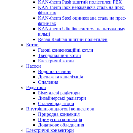
KAN-therm Push зшитий поліетилен PEX
KAN-therm Inox нержавіюча сталь на прес-
фітингах
KAN-therm Steel оцинкована сталь на прес-
фітингах
KAN-therm Ultraline система на натяжному
кільці
Rehau Rautitan зшитий поліетилен
Котли
Газові конденсаційні котли
Твердопаливні котли
Електричні котли
Насоси
Водопостачання
Дренаж та каналізація
Опалення
Радіатори
Біметалеві радіатори
Дизайнерські радіатори
Сталеві радіатори
Внутрішньопідлогові конвектори
Природна конвекція
Примусова конвекція
Додаткове обладнання
Електричні конвектори