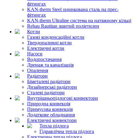
фітингах
KAN-therm Steel оцинкована сталь на прес-
фітингах
KAN-therm Ultraline система на натяжному кільці
Rehau Rautitan зшитий поліетилен
Котли
Газові конденсаційні котли
Твердопаливні котли
Електричні котли
Насоси
Водопостачання
Дренаж та каналізація
Опалення
Радіатори
Біметалеві радіатори
Дизайнерські радіатори
Сталеві радіатори
Внутрішньопідлогові конвектори
Природна конвекція
Примусова конвекція
Додаткове обладнання
Електричні конвектори
Тепла підлога
Гідравлічна тепла підлога
Електрична тепла підлога