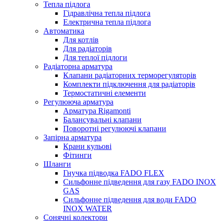
Тепла підлога
Гідравлічна тепла підлога
Електрична тепла підлога
Автоматика
Для котлів
Для радіаторів
Для теплої підлоги
Радіаторна арматура
Клапани радіаторних терморегуляторів
Комплекти підключення для радіаторів
Термостатичні елементи
Регулююча арматура
Арматура Rigamonti
Балансувальні клапани
Поворотні регулюючі клапани
Запірна арматура
Крани кульові
Фітинги
Шланги
Гнучка підводка FADO FLEX
Сильфонне підведення для газу FADO INOX
GAS
Сильфонне підведення для води FADO
INOX WATER
Сонячні колектори