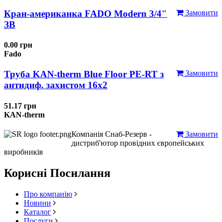
Кран-американка FADO Modern 3/4"
Замовити
ЗВ
0.00 грн
Fado
Труба KAN-therm Blue Floor PE-RT з
Замовити
антидиф. захистом 16х2
51.17 грн
KAN-therm
Компанія Снаб-Резерв -
Замовити
дистриб'ютор провідних європейських
виробників
Корисні Посилання
Про компанію
Новини
Каталог
Послуги