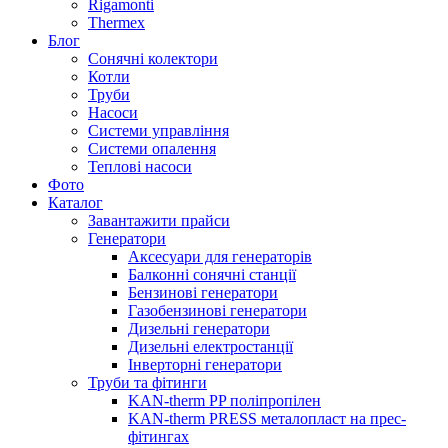
Rigamonti
Thermex
Блог
Сонячні колектори
Котли
Труби
Насоси
Системи управління
Системи опалення
Теплові насоси
Фото
Каталог
Завантажити прайси
Генератори
Аксесуари для генераторів
Балконні сонячні станції
Бензинові генератори
Газобензинові генератори
Дизельні генератори
Дизельні електростанції
Інверторні генератори
Труби та фітинги
KAN-therm PP поліпропілен
KAN-therm PRESS металопласт на прес-
фітингах