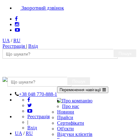
Зворотний дзвінок
UA
/
RU
Реєстрація
|
Вхід
Пошук
Пошук
Перемкнення навігації
+38 048 770-888-1
Про компанію
Про нас
Новини
Реєстрація
Прайси
|
Сертифікати
Вхід
Об'єкти
UA
/
RU
Відгуки клієнтів