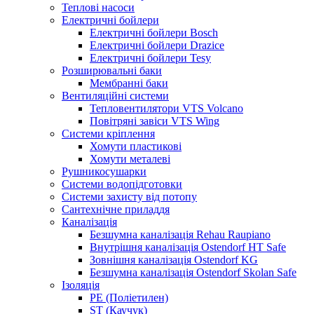
Теплові насоси
Електричні бойлери
Електричні бойлери Bosch
Електричні бойлери Drazice
Електричні бойлери Tesy
Розширювальні баки
Мембранні баки
Вентиляційні системи
Тепловентилятори VTS Volcano
Повітряні завіси VTS Wing
Системи кріплення
Хомути пластикові
Хомути металеві
Рушникосушарки
Системи водопідготовки
Системи захисту від потопу
Сантехнічне приладдя
Каналізація
Безшумна каналізація Rehau Raupiano
Внутрішня каналізація Ostendorf HT Safe
Зовнішня каналізація Ostendorf KG
Безшумна каналізація Ostendorf Skolan Safe
Ізоляція
PE (Поліетилен)
ST (Каучук)