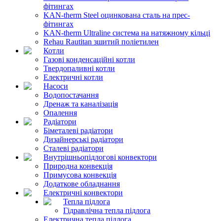
фітингах
KAN-therm Steel оцинкована сталь на прес-
фітингах
KAN-therm Ultraline система на натяжному кільці
Rehau Rautitan зшитий поліетилен
Котли
Газові конденсаційні котли
Твердопаливні котли
Електричні котли
Насоси
Водопостачання
Дренаж та каналізація
Опалення
Радіатори
Біметалеві радіатори
Дизайнерські радіатори
Сталеві радіатори
Внутрішньопідлогові конвектори
Природна конвекція
Примусова конвекція
Додаткове обладнання
Електричні конвектори
Тепла підлога
Гідравлічна тепла підлога
Електрична тепла підлога