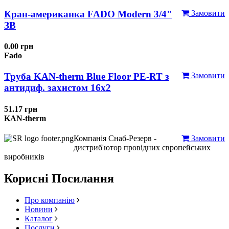
Кран-американка FADO Modern 3/4"
Замовити
ЗВ
0.00 грн
Fado
Труба KAN-therm Blue Floor PE-RT з
Замовити
антидиф. захистом 16х2
51.17 грн
KAN-therm
Компанія Снаб-Резерв -
Замовити
дистриб'ютор провідних європейських
виробників
Корисні Посилання
Про компанію
Новини
Каталог
Послуги