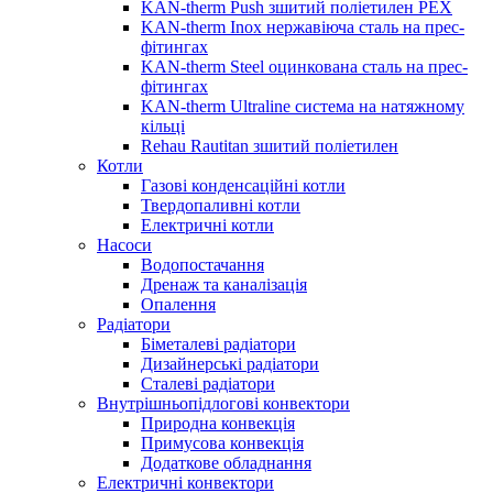
KAN-therm Push зшитий поліетилен PEX
KAN-therm Inox нержавіюча сталь на прес-
фітингах
KAN-therm Steel оцинкована сталь на прес-
фітингах
KAN-therm Ultraline система на натяжному
кільці
Rehau Rautitan зшитий поліетилен
Котли
Газові конденсаційні котли
Твердопаливні котли
Електричні котли
Насоси
Водопостачання
Дренаж та каналізація
Опалення
Радіатори
Біметалеві радіатори
Дизайнерські радіатори
Сталеві радіатори
Внутрішньопідлогові конвектори
Природна конвекція
Примусова конвекція
Додаткове обладнання
Електричні конвектори