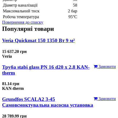
Діаметр каналізації
58
Максимальний тиск
2 бар
Робоча температура
95°С
Повернення до списку
Популярні товари
Veria Quickmat 150 1350 Вт 9 м²
15 637.20 грн
Veria
Труба stabi glass PN 16 d20 х 2,8 KAN-
Замовити
therm
81.14 грн
KAN-therm
Grundfos SCALA2 3-45
Замовити
Самовсмоктувальна насосна установка
28 789.99 грн