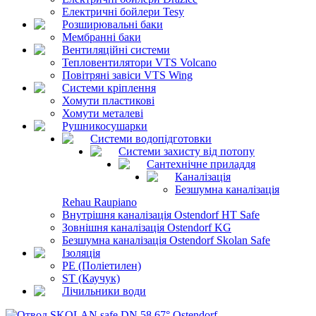
Електричні бойлери Tesy
Розширювальні баки
Мембранні баки
Вентиляційні системи
Тепловентилятори VTS Volcano
Повітряні завіси VTS Wing
Системи кріплення
Хомути пластикові
Хомути металеві
Рушникосушарки
Системи водопідготовки
Системи захисту від потопу
Сантехнічне приладдя
Каналізація
Безшумна каналізація
Rehau Raupiano
Внутрішня каналізація Ostendorf HT Safe
Зовнішня каналізація Ostendorf KG
Безшумна каналізація Ostendorf Skolan Safe
Ізоляція
PE (Поліетилен)
ST (Каучук)
Лічильники води