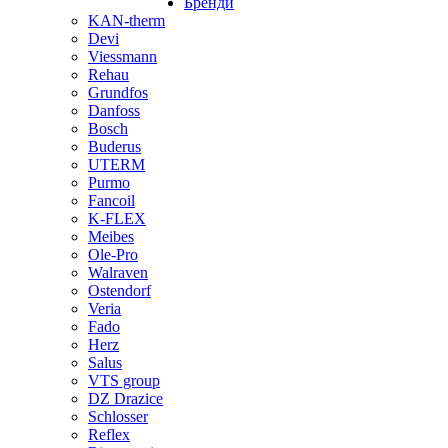
Бренди
KAN-therm
Devi
Viessmann
Rehau
Grundfos
Danfoss
Bosch
Buderus
UTERM
Purmo
Fancoil
K-FLEX
Meibes
Ole-Pro
Walraven
Ostendorf
Veria
Fado
Herz
Salus
VTS group
DZ Drazice
Schlosser
Reflex