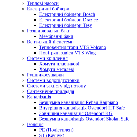
Теплові насоси
Електричні бойлери
Електричні бойлери Bosch
Електричні бойлери Drazice
Електричні бойлери Tesy
Розширювальні баки
Мембранні баки
Вентиляційні системи
Тепловентилятори VTS Volcano
Повітряні завіси VTS Wing
Системи кріплення
Хомути пластикові
Хомути металеві
Рушникосушарки
Системи водопідготовки
Системи захисту від потопу
Сантехнічне приладдя
Каналізація
Безшумна каналізація Rehau Raupiano
Внутрішня каналізація Ostendorf HT Safe
Зовнішня каналізація Ostendorf KG
Безшумна каналізація Ostendorf Skolan Safe
Ізоляція
PE (Поліетилен)
ST (Каучук)