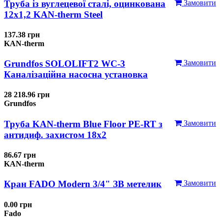
Труба із вуглецевої сталі, оцинкована
Замовити
12x1,2 KAN-therm Steel
137.38 грн
KAN-therm
Grundfos SOLOLIFT2 WC-3
Замовити
Каналізаційна насосна установка
28 218.96 грн
Grundfos
Труба KAN-therm Blue Floor PE-RT з
Замовити
антидиф. захистом 18х2
86.67 грн
KAN-therm
Кран FADO Modern 3/4" ЗВ метелик
Замовити
0.00 грн
Fado