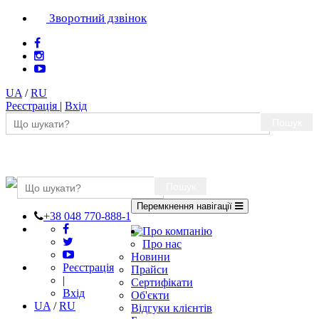
Зворотний дзвінок
UA
/
RU
Реєстрація
|
Вхід
Пошук
Пошук
Перемкнення навігації
+38 048 770-888-1
Про компанію
Про нас
Новини
Реєстрація
Прайси
|
Сертифікати
Вхід
Об'єкти
UA
/
RU
Відгуки клієнтів