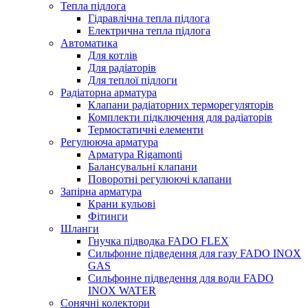
Тепла підлога
Гідравлічна тепла підлога
Електрична тепла підлога
Автоматика
Для котлів
Для радіаторів
Для теплої підлоги
Радіаторна арматура
Клапани радіаторних терморегуляторів
Комплекти підключення для радіаторів
Термостатичні елементи
Регулююча арматура
Арматура Rigamonti
Балансувальні клапани
Поворотні регулюючі клапани
Запірна арматура
Крани кульові
Фітинги
Шланги
Гнучка підводка FADO FLEX
Сильфонне підведення для газу FADO INOX
GAS
Сильфонне підведення для води FADO
INOX WATER
Сонячні колектори