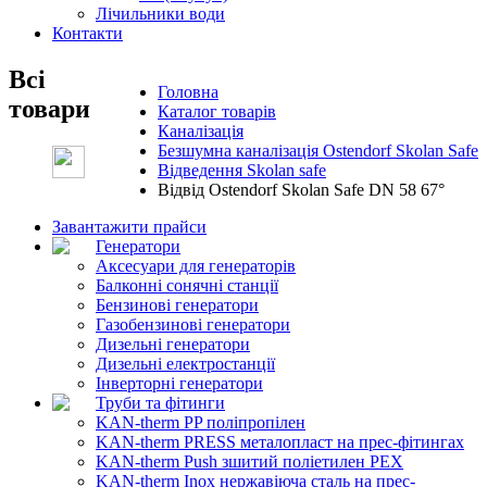
Лічильники води
Контакти
Всі
Головна
товари
Каталог товарів
Каналізація
Безшумна каналізація Ostendorf Skolan Safe
Відведення Skolan safe
Відвід Ostendorf Skolan Safe DN 58 67°
Завантажити прайси
Генератори
Аксесуари для генераторів
Балконні сонячні станції
Бензинові генератори
Газобензинові генератори
Дизельні генератори
Дизельні електростанції
Інверторні генератори
Труби та фітинги
KAN-therm PP поліпропілен
KAN-therm PRESS металопласт на прес-фітингах
KAN-therm Push зшитий поліетилен PEX
KAN-therm Inox нержавіюча сталь на прес-