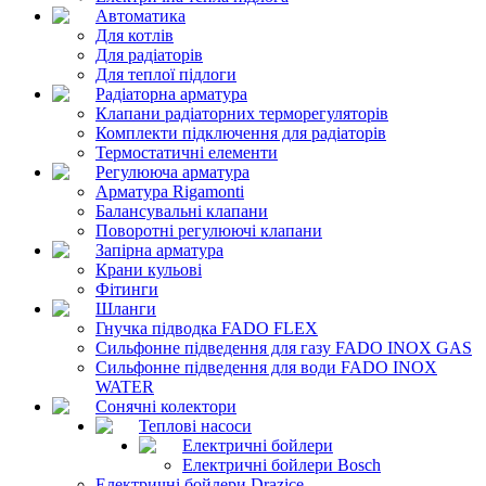
Автоматика
Для котлів
Для радіаторів
Для теплої підлоги
Радіаторна арматура
Клапани радіаторних терморегуляторів
Комплекти підключення для радіаторів
Термостатичні елементи
Регулююча арматура
Арматура Rigamonti
Балансувальні клапани
Поворотні регулюючі клапани
Запірна арматура
Крани кульові
Фітинги
Шланги
Гнучка підводка FADO FLEX
Сильфонне підведення для газу FADO INOX GAS
Сильфонне підведення для води FADO INOX
WATER
Сонячні колектори
Теплові насоси
Електричні бойлери
Електричні бойлери Bosch
Електричні бойлери Drazice