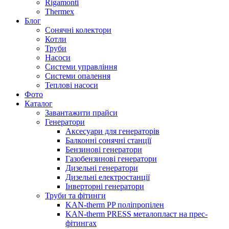
Rigamonti
Thermex
Блог
Сонячні колектори
Котли
Труби
Насоси
Системи управління
Системи опалення
Теплові насоси
Фото
Каталог
Завантажити прайси
Генератори
Аксесуари для генераторів
Балконні сонячні станції
Бензинові генератори
Газобензинові генератори
Дизельні генератори
Дизельні електростанції
Інверторні генератори
Труби та фітинги
KAN-therm PP поліпропілен
KAN-therm PRESS металопласт на прес-
фітингах