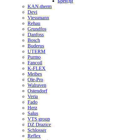
Бренди
KAN-therm
Devi
Viessmann
Rehau
Grundfos
Danfoss
Bosch
Buderus
UTERM
Purmo
Fancoil
K-FLEX
Meibes
Ole-Pro
Walraven
Ostendorf
Veria
Fado
Herz
Salus
VTS group
DZ Drazice
Schlosser
Reflex