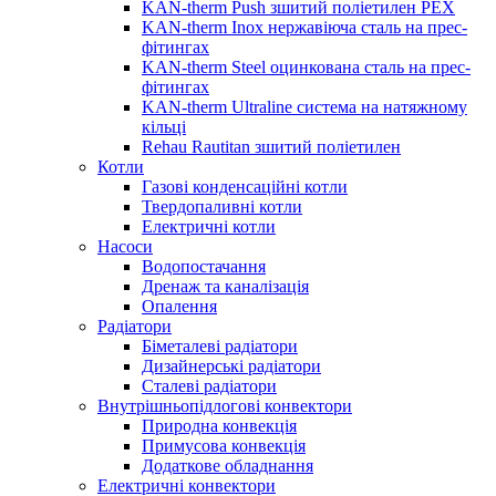
KAN-therm Push зшитий поліетилен PEX
KAN-therm Inox нержавіюча сталь на прес-
фітингах
KAN-therm Steel оцинкована сталь на прес-
фітингах
KAN-therm Ultraline система на натяжному
кільці
Rehau Rautitan зшитий поліетилен
Котли
Газові конденсаційні котли
Твердопаливні котли
Електричні котли
Насоси
Водопостачання
Дренаж та каналізація
Опалення
Радіатори
Біметалеві радіатори
Дизайнерські радіатори
Сталеві радіатори
Внутрішньопідлогові конвектори
Природна конвекція
Примусова конвекція
Додаткове обладнання
Електричні конвектори