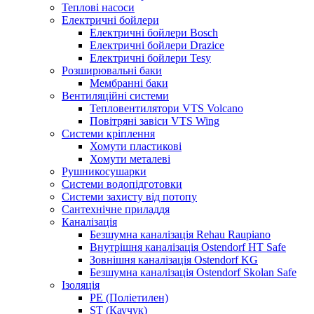
Теплові насоси
Електричні бойлери
Електричні бойлери Bosch
Електричні бойлери Drazice
Електричні бойлери Tesy
Розширювальні баки
Мембранні баки
Вентиляційні системи
Тепловентилятори VTS Volcano
Повітряні завіси VTS Wing
Системи кріплення
Хомути пластикові
Хомути металеві
Рушникосушарки
Системи водопідготовки
Системи захисту від потопу
Сантехнічне приладдя
Каналізація
Безшумна каналізація Rehau Raupiano
Внутрішня каналізація Ostendorf HT Safe
Зовнішня каналізація Ostendorf KG
Безшумна каналізація Ostendorf Skolan Safe
Ізоляція
PE (Поліетилен)
ST (Каучук)