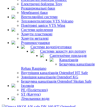
Електричні бойлери Tesy
Розширювальні баки
Мембранні баки
Вентиляційні системи
Тепловентилятори VTS Volcano
Повітряні завіси VTS Wing
Системи кріплення
Хомути пластикові
Хомути металеві
Рушникосушарки
Системи водопідготовки
Системи захисту від потопу
Сантехнічне приладдя
Каналізація
Безшумна каналізація
Rehau Raupiano
Внутрішня каналізація Ostendorf HT Safe
Зовнішня каналізація Ostendorf KG
Безшумна каналізація Ostendorf Skolan Safe
Ізоляція
PE (Поліетилен)
ST (Каучук)
Лічильники води