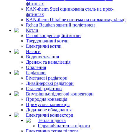
фітингах
KAN-therm Steel оцинкована сталь на прес-
фітингах
KAN-therm Ultraline система на натяжному кільці
Rehau Rautitan зшитий поліетилен
Котли
Газові конденсаційні котли
Твердопаливні котли
Електричні котли
Насоси
Водопостачання
Дренаж та каналізація
Опалення
Радіатори
Біметалеві радіатори
Дизайнерські радіатори
Сталеві радіатори
Внутрішньопідлогові конвектори
Природна конвекція
Примусова конвекція
Додаткове обладнання
Електричні конвектори
Тепла підлога
Гідравлічна тепла підлога
Електрична тепла підлога