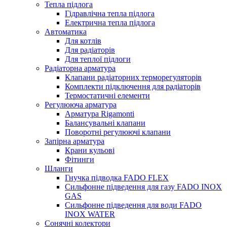
Тепла підлога
Гідравлічна тепла підлога
Електрична тепла підлога
Автоматика
Для котлів
Для радіаторів
Для теплої підлоги
Радіаторна арматура
Клапани радіаторних терморегуляторів
Комплекти підключення для радіаторів
Термостатичні елементи
Регулююча арматура
Арматура Rigamonti
Балансувальні клапани
Поворотні регулюючі клапани
Запірна арматура
Крани кульові
Фітинги
Шланги
Гнучка підводка FADO FLEX
Сильфонне підведення для газу FADO INOX
GAS
Сильфонне підведення для води FADO
INOX WATER
Сонячні колектори