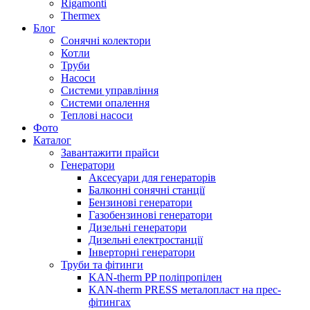
Rigamonti
Thermex
Блог
Сонячні колектори
Котли
Труби
Насоси
Системи управління
Системи опалення
Теплові насоси
Фото
Каталог
Завантажити прайси
Генератори
Аксесуари для генераторів
Балконні сонячні станції
Бензинові генератори
Газобензинові генератори
Дизельні генератори
Дизельні електростанції
Інверторні генератори
Труби та фітинги
KAN-therm PP поліпропілен
KAN-therm PRESS металопласт на прес-
фітингах