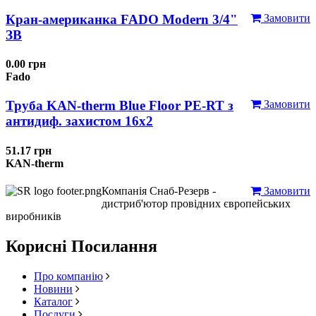
Кран-американка FADO Modern 3/4"
Замовити
ЗВ
0.00 грн
Fado
Труба KAN-therm Blue Floor PE-RT з
Замовити
антидиф. захистом 16х2
51.17 грн
KAN-therm
Компанія Снаб-Резерв -
Замовити
дистриб'ютор провідних європейських
виробників
Корисні Посилання
Про компанію
Новини
Каталог
Послуги