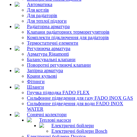
Автоматика
Для котлів
Для радіаторів
Для теплої підлоги
Радіаторна арматура
Клапани радіаторних терморегуляторів
Комплекти підключення для радіаторів
Термостатичні елементи
Регулююча арматура
Арматура Rigamonti
Балансувальні клапани
Поворотні регулюючі клапани
Запірна арматура
Крани кульові
Фітинги
Шланги
Гнучка підводка FADO FLEX
Сильфонне підведення для газу FADO INOX GAS
Сильфонне підведення для води FADO INOX
WATER
Сонячні колектори
Теплові насоси
Електричні бойлери
Електричні бойлери Bosch
Електричні бойлери Drazice