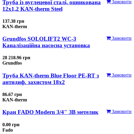
Труба із вуглецевої сталі, оцинкована
Замовити
12x1,2 KAN-therm Steel
137.38 грн
KAN-therm
Grundfos SOLOLIFT2 WC-3
Замовити
Каналізаційна насосна установка
28 218.96 грн
Grundfos
Труба KAN-therm Blue Floor PE-RT з
Замовити
антидиф. захистом 18х2
86.67 грн
KAN-therm
Кран FADO Modern 3/4" ЗВ метелик
Замовити
0.00 грн
Fado