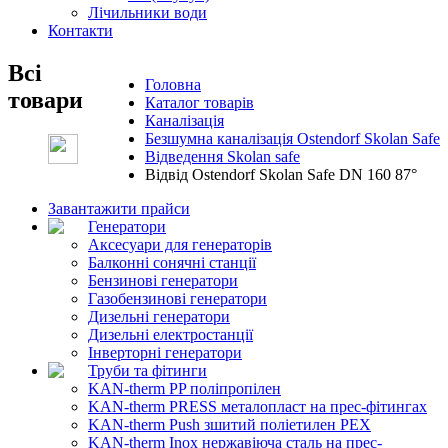
Лічильники води
Контакти
Всі
Головна
товари
Каталог товарів
Каналізація
Безшумна каналізація Ostendorf Skolan Safe
Відведення Skolan safe
Відвід Ostendorf Skolan Safe DN 160 87°
Завантажити прайси
Генератори
Аксесуари для генераторів
Балконні сонячні станції
Бензинові генератори
Газобензинові генератори
Дизельні генератори
Дизельні електростанції
Інверторні генератори
Труби та фітинги
KAN-therm PP поліпропілен
KAN-therm PRESS металопласт на прес-фітингах
KAN-therm Push зшитий поліетилен PEX
KAN-therm Inox нержавіюча сталь на прес-