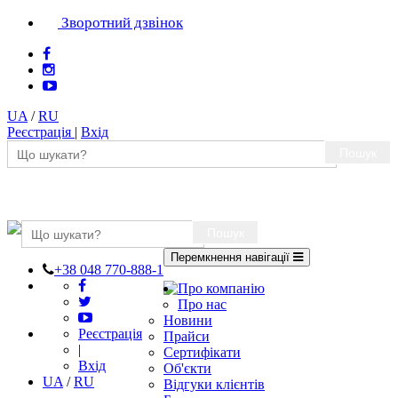
Зворотний дзвінок
UA
/
RU
Реєстрація
|
Вхід
Пошук
Пошук
Перемкнення навігації
+38 048 770-888-1
Про компанію
Про нас
Новини
Реєстрація
Прайси
|
Сертифікати
Вхід
Об'єкти
UA
/
RU
Відгуки клієнтів