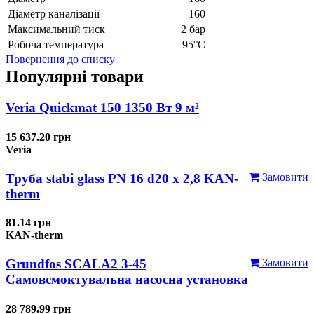
Діаметр каналізації
160
Максимальний тиск
2 бар
Робоча температура
95°С
Повернення до списку
Популярні товари
Veria Quickmat 150 1350 Вт 9 м²
15 637.20 грн
Veria
Труба stabi glass PN 16 d20 х 2,8 KAN-
Замовити
therm
81.14 грн
KAN-therm
Grundfos SCALA2 3-45
Замовити
Самовсмоктувальна насосна установка
28 789.99 грн