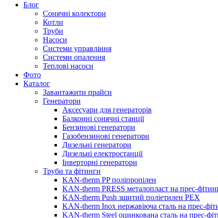
Блог
Сонячні колектори
Котли
Труби
Насоси
Системи управління
Системи опалення
Теплові насоси
Фото
Каталог
Завантажити прайси
Генератори
Аксесуари для генераторів
Балконні сонячні станції
Бензинові генератори
Газобензинові генератори
Дизельні генератори
Дизельні електростанції
Інверторні генератори
Труби та фітинги
KAN-therm PP поліпропілен
KAN-therm PRESS металопласт на прес-фітин
KAN-therm Push зшитий поліетилен PEX
KAN-therm Inox нержавіюча сталь на прес-фіт
KAN-therm Steel оцинкована сталь на прес-фі