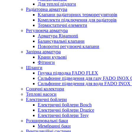
Для теплої підлоги
Радіаторна арматура
Клапани радіаторних терморегуляторів
Комплекти підключення для радіаторів
Термостатичні елементи
Регулююча арматура
Арматура Rigamonti
Балансувальні клапани
Поворотні регулюючі клапани
Запірна арматура
Крани кульові
Фітинги
Шланги
Гнучка підводка FADO FLEX
Сильфонне підведення для газу FADO INOX
Сильфонне підведення для води FADO INO
Сонячні колектори
Теплові насоси
Електричні бойлери
Електричні бойлери Bosch
Електричні бойлери Drazice
Електричні бойлери Tesy
Розширювальні баки
Мембранні баки
Вентиляційні системи