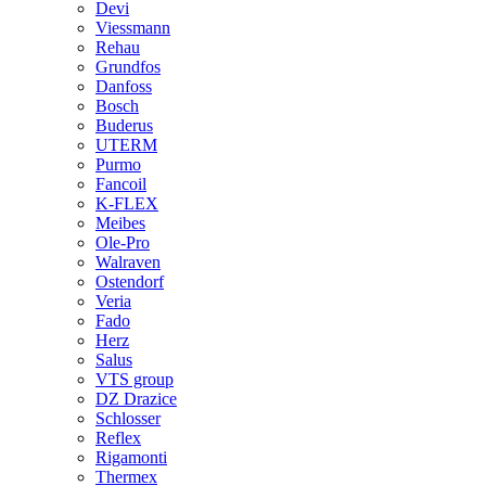
Devi
Viessmann
Rehau
Grundfos
Danfoss
Bosch
Buderus
UTERM
Purmo
Fancoil
K-FLEX
Meibes
Ole-Pro
Walraven
Ostendorf
Veria
Fado
Herz
Salus
VTS group
DZ Drazice
Schlosser
Reflex
Rigamonti
Thermex