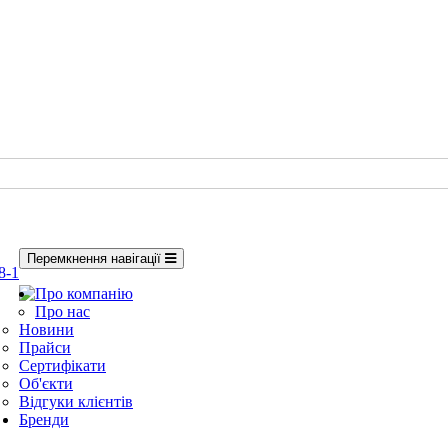
Перемкнення навігації
8-1
Про компанію
Про нас
Новини
Прайси
Сертифікати
Об'єкти
Відгуки клієнтів
Бренди