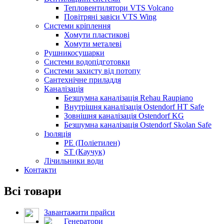
Тепловентилятори VTS Volcano
Повітряні завіси VTS Wing
Системи кріплення
Хомути пластикові
Хомути металеві
Рушникосушарки
Системи водопідготовки
Системи захисту від потопу
Сантехнічне приладдя
Каналізація
Безшумна каналізація Rehau Raupiano
Внутрішня каналізація Ostendorf HT Safe
Зовнішня каналізація Ostendorf KG
Безшумна каналізація Ostendorf Skolan Safe
Ізоляція
PE (Поліетилен)
ST (Каучук)
Лічильники води
Контакти
Всі товари
Завантажити прайси
Генератори