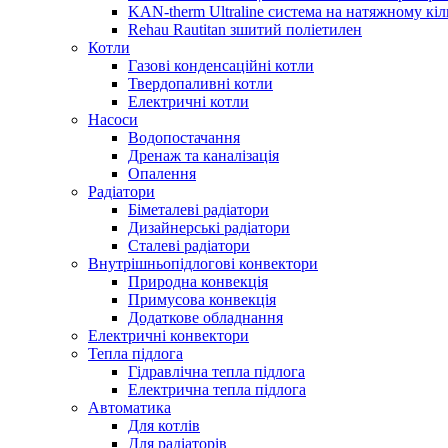
KAN-therm Ultraline система на натяжному кіл
Rehau Rautitan зшитий поліетилен
Котли
Газові конденсаційні котли
Твердопаливні котли
Електричні котли
Насоси
Водопостачання
Дренаж та каналізація
Опалення
Радіатори
Біметалеві радіатори
Дизайнерські радіатори
Сталеві радіатори
Внутрішньопідлогові конвектори
Природна конвекція
Примусова конвекція
Додаткове обладнання
Електричні конвектори
Тепла підлога
Гідравлічна тепла підлога
Електрична тепла підлога
Автоматика
Для котлів
Для радіаторів