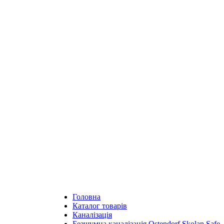
Головна
Каталог товарів
Каналізація
Безшумна каналізація Ostendorf Skolan Safe