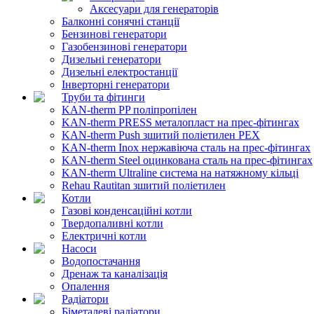
Аксесуари для генераторів
Балконні сонячні станції
Бензинові генератори
Газобензинові генератори
Дизельні генератори
Дизельні електростанції
Інверторні генератори
Труби та фітинги
KAN-therm PP поліпропілен
KAN-therm PRESS металопласт на прес-фітингах
KAN-therm Push зшитий поліетилен PEX
KAN-therm Inox нержавіюча сталь на прес-фітингах
KAN-therm Steel оцинкована сталь на прес-фітингах
KAN-therm Ultraline система на натяжному кільці
Rehau Rautitan зшитий поліетилен
Котли
Газові конденсаційні котли
Твердопаливні котли
Електричні котли
Насоси
Водопостачання
Дренаж та каналізація
Опалення
Радіатори
Біметалеві радіатори