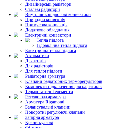
Дизайнерські радіатори
Сталеві радіатори
Внутрішньопідлогові конвектори
Природна конвекція
Примусова конвекція
Додаткове обладнання
Електричні конвектори
Тепла підлога
Гідравлічна тепла підлога
Електрична тепла підлога
Автоматика
Для котлів
Для радіаторів
Для теплої підлоги
Радіаторна арматура
Клапани радіаторних терморегуляторів
Комплекти підключення для радіаторів
Термостатичні елементи
Регулююча арматура
Арматура Rigamonti
Балансувальні клапани
Поворотні регулюючі клапани
Запірна арматура
Крани кульові
Фітинги