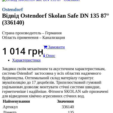
Ostendorf
Відвід Ostendorf Skolan Safe DN 135 87°
(336140)
Страна производитель – Германия
Область применения – Канализация
1 014
грн
Замовити
Опис
Характеристики
Завдяки своїм механічним та акустичним характеристикам,
система Ostendorf застосовна у всіх областях надземного
будівництва. Оптимальний склад матеріалу гарантує
звукоізоляцію до 17 децибелів. Трипелюстковий гумовий
ущільнювач дозволяє монтувати стічні системи швидше,
герметичніше і надійніше. Фітинги SKOLAN safe призначені
для відведення хімічно агресивних стічних вод.
Найменування
Значення
Артикул
336140
Діаметр
135