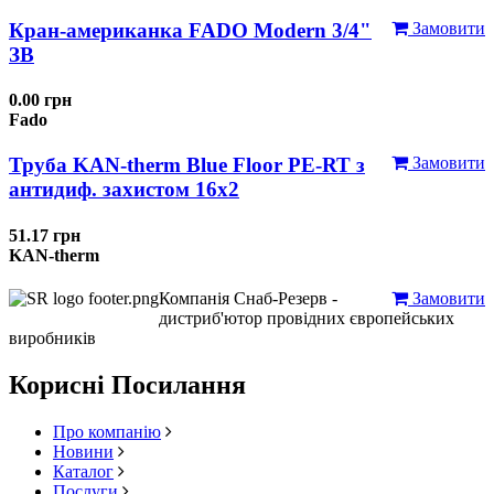
Кран-американка FADO Modern 3/4"
Замовити
ЗВ
0.00 грн
Fado
Труба KAN-therm Blue Floor PE-RT з
Замовити
антидиф. захистом 16х2
51.17 грн
KAN-therm
Компанія Снаб-Резерв -
Замовити
дистриб'ютор провідних європейських
виробників
Корисні Посилання
Про компанію
Новини
Каталог
Послуги