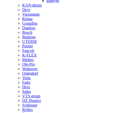
Бренди
KAN-therm
Devi
Viessmann
Rehau
Grundfos
Danfoss
Bosch
Buderus
UTERM
Purmo
Fancoil
K-FLEX
Meibes
Ole-Pro
Walraven
Ostendorf
Veria
Fado
Herz
Salus
VTS group
DZ Drazice
Schlosser
Reflex