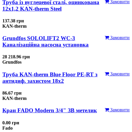
Труба із вуглецевої сталі, оцинкована
Замовити
12x1,2 KAN-therm Steel
137.38 грн
KAN-therm
Grundfos SOLOLIFT2 WC-3
Замовити
Каналізаційна насосна установка
28 218.96 грн
Grundfos
Труба KAN-therm Blue Floor PE-RT з
Замовити
антидиф. захистом 18х2
86.67 грн
KAN-therm
Кран FADO Modern 3/4" ЗВ метелик
Замовити
0.00 грн
Fado