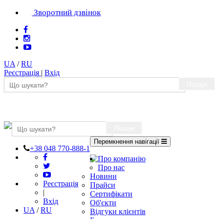
Зворотний дзвінок
UA
/
RU
Реєстрація
|
Вхід
Пошук
Пошук
Перемкнення навігації
+38 048 770-888-1
Про компанію
Про нас
Новини
Реєстрація
Прайси
|
Сертифікати
Вхід
Об'єкти
UA
/
RU
Відгуки клієнтів