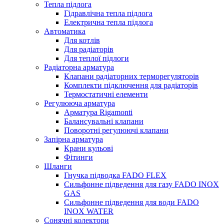
Тепла підлога
Гідравлічна тепла підлога
Електрична тепла підлога
Автоматика
Для котлів
Для радіаторів
Для теплої підлоги
Радіаторна арматура
Клапани радіаторних терморегуляторів
Комплекти підключення для радіаторів
Термостатичні елементи
Регулююча арматура
Арматура Rigamonti
Балансувальні клапани
Поворотні регулюючі клапани
Запірна арматура
Крани кульові
Фітинги
Шланги
Гнучка підводка FADO FLEX
Сильфонне підведення для газу FADO INOX
GAS
Сильфонне підведення для води FADO
INOX WATER
Сонячні колектори