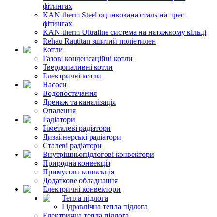
фітингах
KAN-therm Steel оцинкована сталь на прес-
фітингах
KAN-therm Ultraline система на натяжному кільці
Rehau Rautitan зшитий поліетилен
Котли
Газові конденсаційні котли
Твердопаливні котли
Електричні котли
Насоси
Водопостачання
Дренаж та каналізація
Опалення
Радіатори
Біметалеві радіатори
Дизайнерські радіатори
Сталеві радіатори
Внутрішньопідлогові конвектори
Природна конвекція
Примусова конвекція
Додаткове обладнання
Електричні конвектори
Тепла підлога
Гідравлічна тепла підлога
Електрична тепла підлога