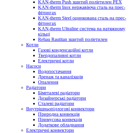
KAN-therm Push зшитий поліетилен PEX
KAN-therm Inox нержавіюча сталь на прес-
фітингах
KAN-therm Steel оцинкована сталь на прес-
фітингах
KAN-therm Ultraline система на натяжному
кільці
Rehau Rautitan зшитий поліетилен
Котли
Газові конденсаційні котли
Твердопаливні котли
Електричні котли
Насоси
Водопостачання
Дренаж та каналізація
Опалення
Радіатори
Біметалеві радіатори
Дизайнерські радіатори
Сталеві радіатори
Внутрішньопідлогові конвектори
Природна конвекція
Примусова конвекція
Додаткове обладнання
Електричні конвектори