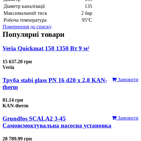
Діаметр каналізації
135
Максимальний тиск
2 бар
Робоча температура
95°С
Повернення до списку
Популярні товари
Veria Quickmat 150 1350 Вт 9 м²
15 637.20 грн
Veria
Труба stabi glass PN 16 d20 х 2,8 KAN-
Замовити
therm
81.14 грн
KAN-therm
Grundfos SCALA2 3-45
Замовити
Самовсмоктувальна насосна установка
28 789.99 грн