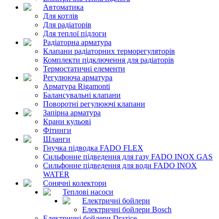
Автоматика
Для котлів
Для радіаторів
Для теплої підлоги
Радіаторна арматура
Клапани радіаторних терморегуляторів
Комплекти підключення для радіаторів
Термостатичні елементи
Регулююча арматура
Арматура Rigamonti
Балансувальні клапани
Поворотні регулюючі клапани
Запірна арматура
Крани кульові
Фітинги
Шланги
Гнучка підводка FADO FLEX
Сильфонне підведення для газу FADO INOX GAS
Сильфонне підведення для води FADO INOX
WATER
Сонячні колектори
Теплові насоси
Електричні бойлери
Електричні бойлери Bosch
Електричні бойлери Drazice