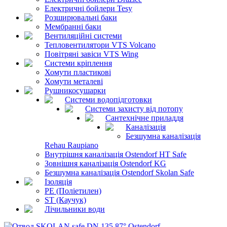
Електричні бойлери Tesy
Розширювальні баки
Мембранні баки
Вентиляційні системи
Тепловентилятори VTS Volcano
Повітряні завіси VTS Wing
Системи кріплення
Хомути пластикові
Хомути металеві
Рушникосушарки
Системи водопідготовки
Системи захисту від потопу
Сантехнічне приладдя
Каналізація
Безшумна каналізація
Rehau Raupiano
Внутрішня каналізація Ostendorf HT Safe
Зовнішня каналізація Ostendorf KG
Безшумна каналізація Ostendorf Skolan Safe
Ізоляція
PE (Поліетилен)
ST (Каучук)
Лічильники води