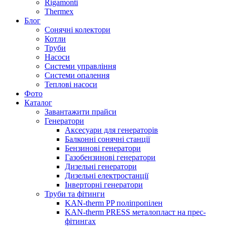
Rigamonti
Thermex
Блог
Сонячні колектори
Котли
Труби
Насоси
Системи управління
Системи опалення
Теплові насоси
Фото
Каталог
Завантажити прайси
Генератори
Аксесуари для генераторів
Балконні сонячні станції
Бензинові генератори
Газобензинові генератори
Дизельні генератори
Дизельні електростанції
Інверторні генератори
Труби та фітинги
KAN-therm PP поліпропілен
KAN-therm PRESS металопласт на прес-
фітингах