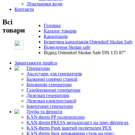
Лічильники води
Контакти
Всі
Головна
товари
Каталог товарів
Каналізація
Безшумна каналізація Ostendorf Skolan Safe
Відведення Skolan safe
Відвід Ostendorf Skolan Safe DN 135 87°
Завантажити прайси
Генератори
Аксесуари для генераторів
Балконні сонячні станції
Бензинові генератори
Газобензинові генератори
Дизельні генератори
Дизельні електростанції
Інверторні генератори
Труби та фітинги
KAN-therm PP поліпропілен
KAN-therm PRESS металопласт на прес-фітингах
KAN-therm Push зшитий поліетилен PEX
KAN-therm Inox нержавіюча сталь на прес-