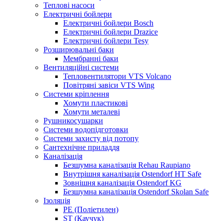
Теплові насоси
Електричні бойлери
Електричні бойлери Bosch
Електричні бойлери Drazice
Електричні бойлери Tesy
Розширювальні баки
Мембранні баки
Вентиляційні системи
Тепловентилятори VTS Volcano
Повітряні завіси VTS Wing
Системи кріплення
Хомути пластикові
Хомути металеві
Рушникосушарки
Системи водопідготовки
Системи захисту від потопу
Сантехнічне приладдя
Каналізація
Безшумна каналізація Rehau Raupiano
Внутрішня каналізація Ostendorf HT Safe
Зовнішня каналізація Ostendorf KG
Безшумна каналізація Ostendorf Skolan Safe
Ізоляція
PE (Поліетилен)
ST (Каучук)