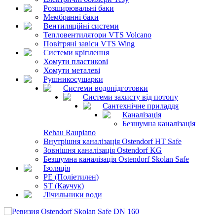
Розширювальні баки
Мембранні баки
Вентиляційні системи
Тепловентилятори VTS Volcano
Повітряні завіси VTS Wing
Системи кріплення
Хомути пластикові
Хомути металеві
Рушникосушарки
Системи водопідготовки
Системи захисту від потопу
Сантехнічне приладдя
Каналізація
Безшумна каналізація
Rehau Raupiano
Внутрішня каналізація Ostendorf HT Safe
Зовнішня каналізація Ostendorf KG
Безшумна каналізація Ostendorf Skolan Safe
Ізоляція
PE (Поліетилен)
ST (Каучук)
Лічильники води