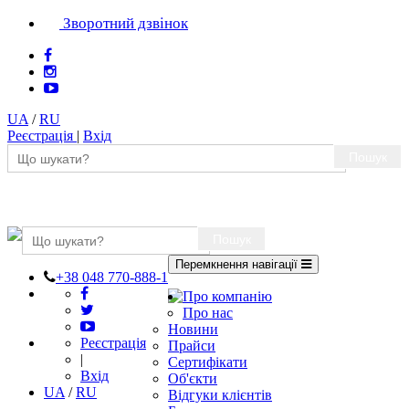
Зворотний дзвінок
UA
/
RU
Реєстрація
|
Вхід
Пошук
Пошук
Перемкнення навігації
+38 048 770-888-1
Про компанію
Про нас
Новини
Реєстрація
Прайси
|
Сертифікати
Вхід
Об'єкти
UA
/
RU
Відгуки клієнтів