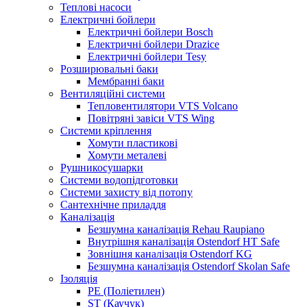
Теплові насоси
Електричні бойлери
Електричні бойлери Bosch
Електричні бойлери Drazice
Електричні бойлери Tesy
Розширювальні баки
Мембранні баки
Вентиляційні системи
Тепловентилятори VTS Volcano
Повітряні завіси VTS Wing
Системи кріплення
Хомути пластикові
Хомути металеві
Рушникосушарки
Системи водопідготовки
Системи захисту від потопу
Сантехнічне приладдя
Каналізація
Безшумна каналізація Rehau Raupiano
Внутрішня каналізація Ostendorf HT Safe
Зовнішня каналізація Ostendorf KG
Безшумна каналізація Ostendorf Skolan Safe
Ізоляція
PE (Поліетилен)
ST (Каучук)