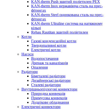
KAN-therm Push зшитий поліетилен PEX
KAN-therm Inox нержавіюча сталь на прес-
фітингах
KAN-therm Steel оцинкована сталь на прес-
фітингах
KAN-therm Ultraline система на натяжному
кільці
Rehau Rautitan зшитий поліетилен
Котли
Газові конденсаційні котли
Твердопаливні котли
Електричні котли
Насоси
Водопостачання
Дренаж та каналізація
Опалення
Радіатори
Біметалеві радіатори
Дизайнерські радіатори
Сталеві радіатори
Внутрішньопідлогові конвектори
Природна конвекція
Примусова конвекція
Додаткове обладнання
Електричні конвектори