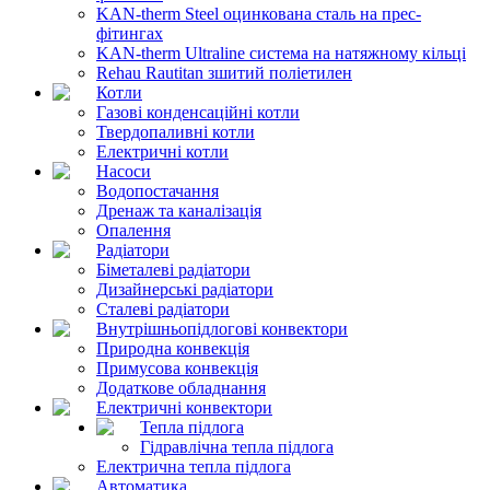
KAN-therm Steel оцинкована сталь на прес-
фітингах
KAN-therm Ultraline система на натяжному кільці
Rehau Rautitan зшитий поліетилен
Котли
Газові конденсаційні котли
Твердопаливні котли
Електричні котли
Насоси
Водопостачання
Дренаж та каналізація
Опалення
Радіатори
Біметалеві радіатори
Дизайнерські радіатори
Сталеві радіатори
Внутрішньопідлогові конвектори
Природна конвекція
Примусова конвекція
Додаткове обладнання
Електричні конвектори
Тепла підлога
Гідравлічна тепла підлога
Електрична тепла підлога
Автоматика