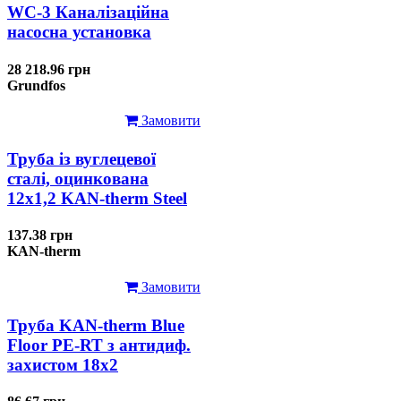
WC-3 Каналізаційна
насосна установка
28 218.96 грн
Grundfos
Замовити
Труба із вуглецевої
сталі, оцинкована
12x1,2 KAN-therm Steel
137.38 грн
KAN-therm
Замовити
Труба KAN-therm Blue
Floor PE-RT з антидиф.
захистом 18х2