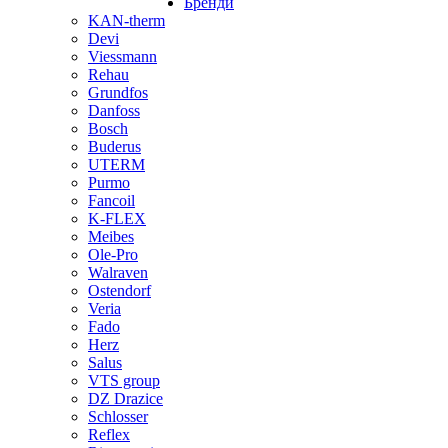
Бренди
KAN-therm
Devi
Viessmann
Rehau
Grundfos
Danfoss
Bosch
Buderus
UTERM
Purmo
Fancoil
K-FLEX
Meibes
Ole-Pro
Walraven
Ostendorf
Veria
Fado
Herz
Salus
VTS group
DZ Drazice
Schlosser
Reflex