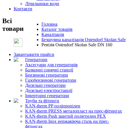
Лічильники води
Контакти
Всі
Головна
товари
Каталог товарів
Каналізація
Безшумна каналізація Ostendorf Skolan Safe
Ревізія Ostendorf Skolan Safe DN 160
Завантажити прайси
Генератори
Аксесуари для генераторів
Балконні сонячні станції
Бензинові генератори
Газобензинові генератори
Дизельні генератори
Дизельні електростанції
Інверторні генератори
Труби та фітинги
KAN-therm PP поліпропілен
KAN-therm PRESS металопласт на прес-фітингах
KAN-therm Push зшитий поліетилен PEX
KAN-therm Inox нержавіюча сталь на прес-
фітингах