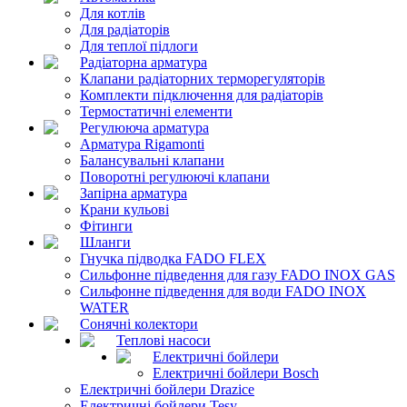
Для котлів
Для радіаторів
Для теплої підлоги
Радіаторна арматура
Клапани радіаторних терморегуляторів
Комплекти підключення для радіаторів
Термостатичні елементи
Регулююча арматура
Арматура Rigamonti
Балансувальні клапани
Поворотні регулюючі клапани
Запірна арматура
Крани кульові
Фітинги
Шланги
Гнучка підводка FADO FLEX
Сильфонне підведення для газу FADO INOX GAS
Сильфонне підведення для води FADO INOX
WATER
Сонячні колектори
Теплові насоси
Електричні бойлери
Електричні бойлери Bosch
Електричні бойлери Drazice
Електричні бойлери Tesy