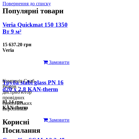
Повернення до списку
Популярні товари
Veria Quickmat 150 1350
Вт 9 м²
15 637.20 грн
Veria
Замовити
Компанія Снаб-
Труба stabi glass PN 16
Резерв -
d20 х 2,8 KAN-therm
дистриб'ютор
провідних
81.14 грн
європейських
KAN-therm
виробників
Замовити
Корисні
Посилання