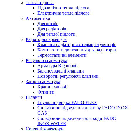
Тепла підлога
Гідравлічна тепла підлога
Електрична тепла підлога
Автоматика
Для котлів
Для радіаторів
Для теплої підлоги
Радіаторна арматура
Клапани радіаторних терморегуляторів
Комплекти підключення для радіаторів
Термостатичні елементи
Регулююча арматура
Арматура Rigamonti
Балансувальні клапани
Поворотні регулюючі клапани
Запірна арматура
Крани кульові
Фітинги
Шланги
Гнучка підводка FADO FLEX
Сильфонне підведення для газу FADO INOX
GAS
Сильфонне підведення для води FADO
INOX WATER
Сонячні колектори