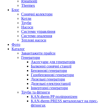
Rigamonti
Thermex
Блог
Сонячні колектори
Котли
Труби
Насоси
Системи управління
Системи опалення
Теплові насоси
Фото
Каталог
Завантажити прайси
Генератори
Аксесуари для генераторів
Балконні сонячні станції
Бензинові генератори
Газобензинові генератори
Дизельні генератори
Дизельні електростанції
Інверторні генератори
Труби та фітинги
KAN-therm PP поліпропілен
KAN-therm PRESS металопласт на прес-
фітингах