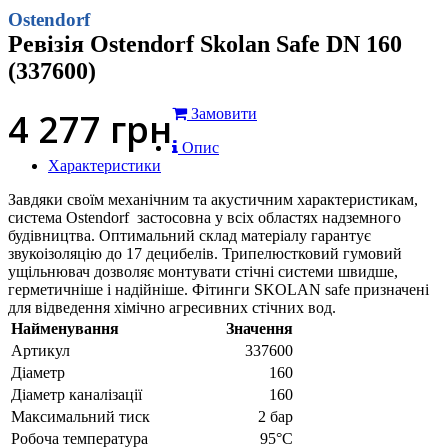
Ostendorf
Ревізія Ostendorf Skolan Safe DN 160
(337600)
4 277
грн
Замовити
Опис
Характеристики
Завдяки своїм механічним та акустичним характеристикам,
система Ostendorf застосовна у всіх областях надземного
будівництва. Оптимальний склад матеріалу гарантує
звукоізоляцію до 17 децибелів. Трипелюстковий гумовий
ущільнювач дозволяє монтувати стічні системи швидше,
герметичніше і надійніше. Фітинги SKOLAN safe призначені
для відведення хімічно агресивних стічних вод.
Найменування
Значення
Артикул
337600
Діаметр
160
Діаметр каналізації
160
Максимальний тиск
2 бар
Робоча температура
95°С