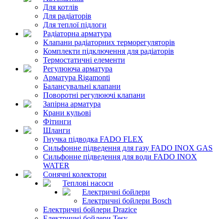
Для котлів
Для радіаторів
Для теплої підлоги
Радіаторна арматура
Клапани радіаторних терморегуляторів
Комплекти підключення для радіаторів
Термостатичні елементи
Регулююча арматура
Арматура Rigamonti
Балансувальні клапани
Поворотні регулюючі клапани
Запірна арматура
Крани кульові
Фітинги
Шланги
Гнучка підводка FADO FLEX
Сильфонне підведення для газу FADO INOX GAS
Сильфонне підведення для води FADO INOX
WATER
Сонячні колектори
Теплові насоси
Електричні бойлери
Електричні бойлери Bosch
Електричні бойлери Drazice
Електричні бойлери Tesy