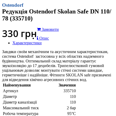
Ostendorf
Редукція Ostendorf Skolan Safe DN 110/
78 (335710)
330
грн
Замовити
Опис
Характеристики
Завдяки своїм механічним та акустичним характеристикам,
система Ostendorf застосовна у всіх областях надземного
будівництва. Оптимальний склад матеріалу гарантує
звукоізоляцію до 17 децибелів. Трипелюстковий гумовий
ущільнювач дозволяє монтувати стічні системи швидше,
герметичніше і надійніше. Фітинги SKOLAN safe призначені
для відведення хімічно агресивних стічних вод.
Найменування
Значення
Артикул
335710
Діаметр
110
Діаметр каналізації
110
Максимальний тиск
2 бар
Робоча температура
95°С