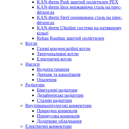
KAN-therm Push зшитий поліетилен PEX
KAN-therm Inox нержавіюча сталь на прес-
фітингах
KAN-therm Steel оцинкована сталь на прес-
фітингах
KAN-therm Ultraline система на натяжному
кільці
Rehau Rautitan зшитий поліетилен
Котли
Газові конденсаційні котли
Твердопаливні котли
Електричні котли
Насоси
Водопостачання
Дренаж та каналізація
Опалення
Радіатори
Біметалеві радіатори
Дизайнерські радіатори
Сталеві радіатори
Внутрішньопідлогові конвектори
Природна конвекція
Примусова конвекція
Додаткове обладнання
Електричні конвектори