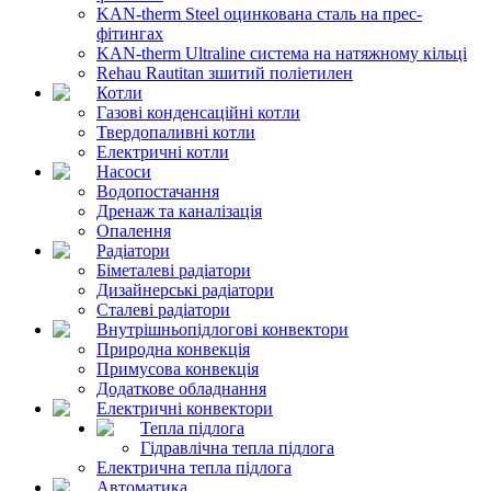
KAN-therm Steel оцинкована сталь на прес-
фітингах
KAN-therm Ultraline система на натяжному кільці
Rehau Rautitan зшитий поліетилен
Котли
Газові конденсаційні котли
Твердопаливні котли
Електричні котли
Насоси
Водопостачання
Дренаж та каналізація
Опалення
Радіатори
Біметалеві радіатори
Дизайнерські радіатори
Сталеві радіатори
Внутрішньопідлогові конвектори
Природна конвекція
Примусова конвекція
Додаткове обладнання
Електричні конвектори
Тепла підлога
Гідравлічна тепла підлога
Електрична тепла підлога
Автоматика