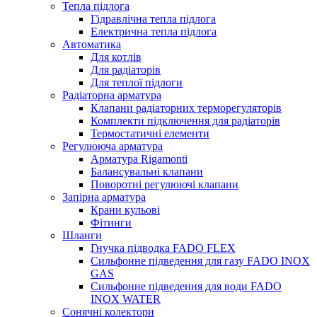
Тепла підлога
Гідравлічна тепла підлога
Електрична тепла підлога
Автоматика
Для котлів
Для радіаторів
Для теплої підлоги
Радіаторна арматура
Клапани радіаторних терморегуляторів
Комплекти підключення для радіаторів
Термостатичні елементи
Регулююча арматура
Арматура Rigamonti
Балансувальні клапани
Поворотні регулюючі клапани
Запірна арматура
Крани кульові
Фітинги
Шланги
Гнучка підводка FADO FLEX
Сильфонне підведення для газу FADO INOX
GAS
Сильфонне підведення для води FADO
INOX WATER
Сонячні колектори