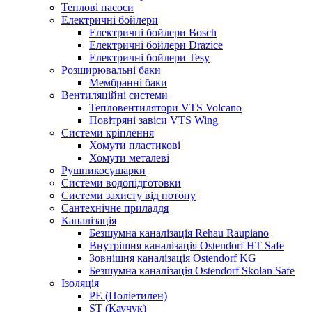
Теплові насоси
Електричні бойлери
Електричні бойлери Bosch
Електричні бойлери Drazice
Електричні бойлери Tesy
Розширювальні баки
Мембранні баки
Вентиляційні системи
Тепловентилятори VTS Volcano
Повітряні завіси VTS Wing
Системи кріплення
Хомути пластикові
Хомути металеві
Рушникосушарки
Системи водопідготовки
Системи захисту від потопу
Сантехнічне приладдя
Каналізація
Безшумна каналізація Rehau Raupiano
Внутрішня каналізація Ostendorf HT Safe
Зовнішня каналізація Ostendorf KG
Безшумна каналізація Ostendorf Skolan Safe
Ізоляція
PE (Поліетилен)
ST (Каучук)