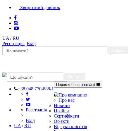
Зворотний дзвінок
UA
/
RU
Реєстрація
|
Вхід
Пошук
Пошук
Перемкнення навігації
+38 048 770-888-1
Про компанію
Про нас
Новини
Реєстрація
Прайси
|
Сертифікати
Вхід
Об'єкти
UA
/
RU
Відгуки клієнтів