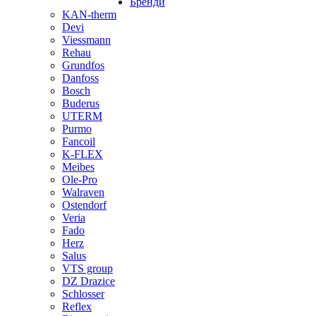
Бренди
KAN-therm
Devi
Viessmann
Rehau
Grundfos
Danfoss
Bosch
Buderus
UTERM
Purmo
Fancoil
K-FLEX
Meibes
Ole-Pro
Walraven
Ostendorf
Veria
Fado
Herz
Salus
VTS group
DZ Drazice
Schlosser
Reflex