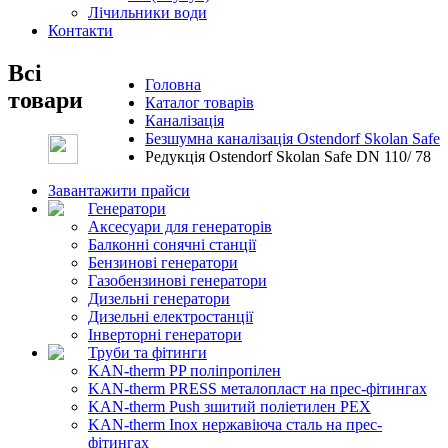
Лічильники води
Контакти
Всі
Головна
товари
Каталог товарів
Каналізація
Безшумна каналізація Ostendorf Skolan Safe
Редукція Ostendorf Skolan Safe DN 110/ 78
Завантажити прайси
Генератори
Аксесуари для генераторів
Балконні сонячні станції
Бензинові генератори
Газобензинові генератори
Дизельні генератори
Дизельні електростанції
Інверторні генератори
Труби та фітинги
KAN-therm PP поліпропілен
KAN-therm PRESS металопласт на прес-фітингах
KAN-therm Push зшитий поліетилен PEX
KAN-therm Inox нержавіюча сталь на прес-
фітингах