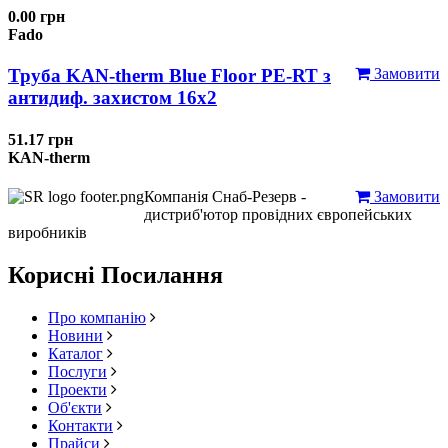
0.00 грн
Fado
Труба KAN-therm Blue Floor PE-RT з
Замовити
антидиф. захистом 16х2
51.17 грн
KAN-therm
Компанія Снаб-Резерв -
Замовити
дистриб'ютор провідних європейських
виробників
Корисні Посилання
Про компанію
Новини
Каталог
Послуги
Проекти
Об'єкти
Контакти
Прайси