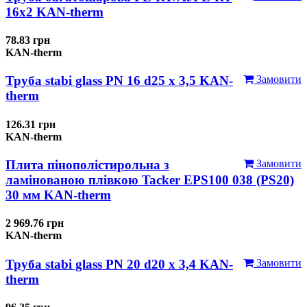
16x2 KAN-therm
78.83 грн
KAN-therm
Труба stabi glass PN 16 d25 х 3,5 KAN-
Замовити
therm
126.31 грн
KAN-therm
Плита пінополістирольна з
Замовити
ламінованою плівкою Tacker EPS100 038 (PS20)
30 мм KAN-therm
2 969.76 грн
KAN-therm
Труба stabi glass PN 20 d20 х 3,4 KAN-
Замовити
therm