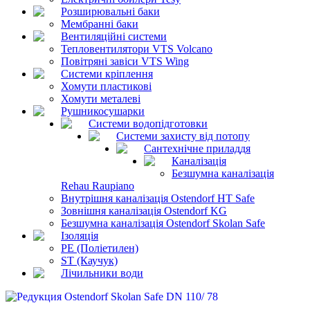
Розширювальні баки
Мембранні баки
Вентиляційні системи
Тепловентилятори VTS Volcano
Повітряні завіси VTS Wing
Системи кріплення
Хомути пластикові
Хомути металеві
Рушникосушарки
Системи водопідготовки
Системи захисту від потопу
Сантехнічне приладдя
Каналізація
Безшумна каналізація
Rehau Raupiano
Внутрішня каналізація Ostendorf HT Safe
Зовнішня каналізація Ostendorf KG
Безшумна каналізація Ostendorf Skolan Safe
Ізоляція
PE (Поліетилен)
ST (Каучук)
Лічильники води