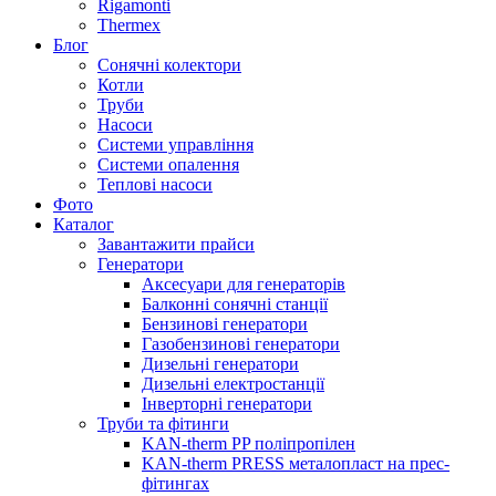
Rigamonti
Thermex
Блог
Сонячні колектори
Котли
Труби
Насоси
Системи управління
Системи опалення
Теплові насоси
Фото
Каталог
Завантажити прайси
Генератори
Аксесуари для генераторів
Балконні сонячні станції
Бензинові генератори
Газобензинові генератори
Дизельні генератори
Дизельні електростанції
Інверторні генератори
Труби та фітинги
KAN-therm PP поліпропілен
KAN-therm PRESS металопласт на прес-
фітингах