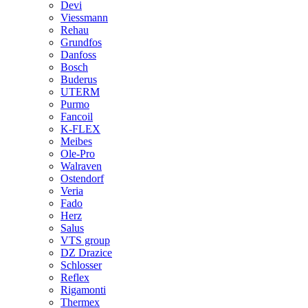
Devi
Viessmann
Rehau
Grundfos
Danfoss
Bosch
Buderus
UTERM
Purmo
Fancoil
K-FLEX
Meibes
Ole-Pro
Walraven
Ostendorf
Veria
Fado
Herz
Salus
VTS group
DZ Drazice
Schlosser
Reflex
Rigamonti
Thermex