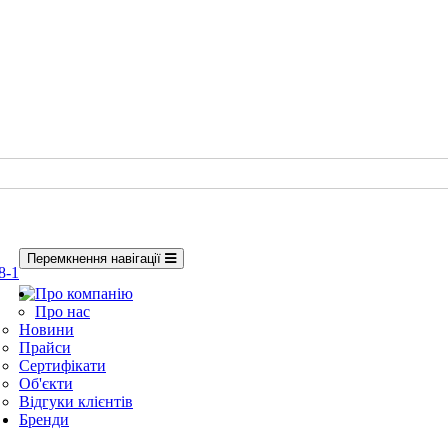
Перемкнення навігації
8-1
Про компанію
Про нас
Новини
Прайси
Сертифікати
Об'єкти
Відгуки клієнтів
Бренди