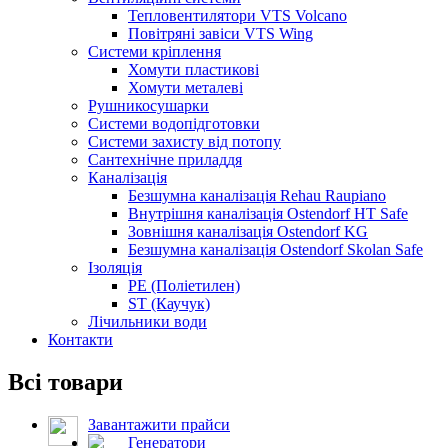
Тепловентилятори VTS Volcano
Повітряні завіси VTS Wing
Системи кріплення
Хомути пластикові
Хомути металеві
Рушникосушарки
Системи водопідготовки
Системи захисту від потопу
Сантехнічне приладдя
Каналізація
Безшумна каналізація Rehau Raupiano
Внутрішня каналізація Ostendorf HT Safe
Зовнішня каналізація Ostendorf KG
Безшумна каналізація Ostendorf Skolan Safe
Ізоляція
PE (Поліетилен)
ST (Каучук)
Лічильники води
Контакти
Всі товари
Завантажити прайси
Генератори