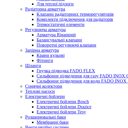
Для теплої підлоги
Радіаторна арматура
Клапани радіаторних терморегуляторів
Комплекти підключення для радіаторів
Термостатичні елементи
Регулююча арматура
Арматура Rigamonti
Балансувальні клапани
Поворотні регулюючі клапани
Запірна арматура
Крани кульові
Фітинги
Шланги
Гнучка підводка FADO FLEX
Сильфонне підведення для газу FADO INOX
Сильфонне підведення для води FADO INO
Сонячні колектори
Теплові насоси
Електричні бойлери
Електричні бойлери Bosch
Електричні бойлери Drazice
Електричні бойлери Tesy
Розширювальні баки
Мембранні баки
Вентиляційні системи