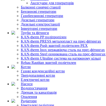
Аксесуари для генераторів
Балконні сонячні станції
Бензинові генератори
Газобензинові генератори
Дизельні генератори
Дизельні електростанції
Інверторні генератори
Труби та фітинги
KAN-therm PP поліпропілен
KAN-therm PRESS металопласт на прес-фітингах
KAN-therm Push зшитий поліетилен PEX
KAN-therm Inox нержавіюча сталь на прес-фітингах
KAN-therm Steel оцинкована сталь на прес-фітингах
KAN-therm Ultraline система на натяжному кільці
Rehau Rautitan зшитий поліетилен
Котли
Газові конденсаційні котли
Твердопаливні котли
Електричні котли
Насоси
Водопостачання
Дренаж та каналізація
Опалення
Радіатори
Біметалеві радіатори