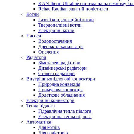
KAN-therm Ultraline система на натяжному кіл
Rehau Rautitan зшитий поліетилен
Котли
Газові конденсаційні котли
Твердопаливні котли
Електричні котли
Насоси
Водопостачання
Дренаж та каналізація
Опалення
Радіатори
Біметалеві радіатори
Дизайнерські радіатори
Сталеві радіатори
Внутрішньопідлогові конвектори
Природна конвекція
Примусова конвекція
Додаткове обладнання
Електричні конвектори
Тепла підлога
Гідравлічна тепла підлога
Електрична тепла підлога
Автоматика
Для котлів
Для радіаторів