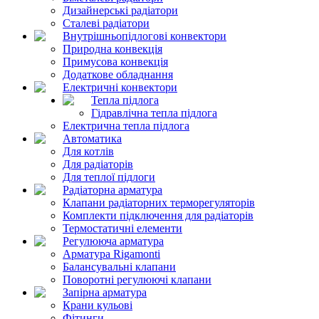
Дизайнерські радіатори
Сталеві радіатори
Внутрішньопідлогові конвектори
Природна конвекція
Примусова конвекція
Додаткове обладнання
Електричні конвектори
Тепла підлога
Гідравлічна тепла підлога
Електрична тепла підлога
Автоматика
Для котлів
Для радіаторів
Для теплої підлоги
Радіаторна арматура
Клапани радіаторних терморегуляторів
Комплекти підключення для радіаторів
Термостатичні елементи
Регулююча арматура
Арматура Rigamonti
Балансувальні клапани
Поворотні регулюючі клапани
Запірна арматура
Крани кульові
Фітинги