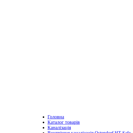
Головна
Каталог товарів
Каналізація
Внутрішня каналізація Ostendorf HT Safe