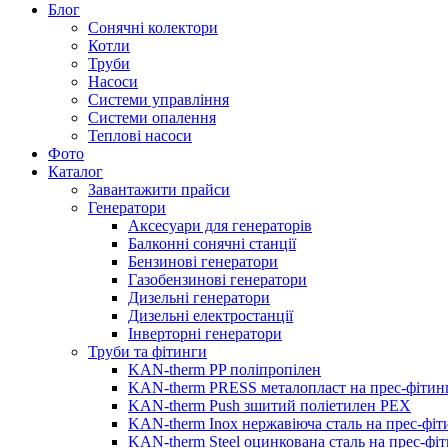
Блог
Сонячні колектори
Котли
Труби
Насоси
Системи управління
Системи опалення
Теплові насоси
Фото
Каталог
Завантажити прайси
Генератори
Аксесуари для генераторів
Балконні сонячні станції
Бензинові генератори
Газобензинові генератори
Дизельні генератори
Дизельні електростанції
Інверторні генератори
Труби та фітинги
KAN-therm PP поліпропілен
KAN-therm PRESS металопласт на прес-фітин
KAN-therm Push зшитий поліетилен PEX
KAN-therm Inox нержавіюча сталь на прес-фіт
KAN-therm Steel оцинкована сталь на прес-фі