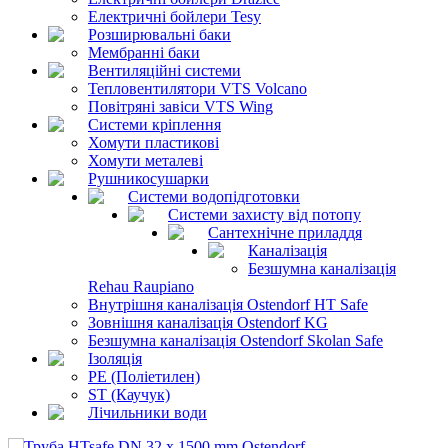
Електричні бойлери Tesy
Розширювальні баки
Мембранні баки
Вентиляційні системи
Тепловентилятори VTS Volcano
Повітряні завіси VTS Wing
Системи кріплення
Хомути пластикові
Хомути металеві
Рушникосушарки
Системи водопідготовки
Системи захисту від потопу
Сантехнічне приладдя
Каналізація
Безшумна каналізація
Rehau Raupiano
Внутрішня каналізація Ostendorf HT Safe
Зовнішня каналізація Ostendorf KG
Безшумна каналізація Ostendorf Skolan Safe
Ізоляція
PE (Поліетилен)
ST (Каучук)
Лічильники води