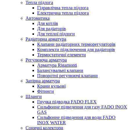
Тепла підлога
Гідравлічна тепла підлога
Електрична тепла підлога
Автоматика
Для котлів
Для радіаторів
Для теплої підлоги
Радіаторна арматура
Клапани радіаторних терморегуляторів
Комплекти підключення для радіаторів
Термостатичні елементи
Регулююча арматура
Арматура Rigamonti
Балансувальні клапани
Поворотні регулюючі клапани
Запірна арматура
Крани кульові
Фітинги
Шланги
Гнучка підводка FADO FLEX
Сильфонне підведення для газу FADO INOX
GAS
Сильфонне підведення для води FADO
INOX WATER
Сонячні колектори