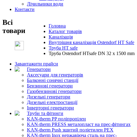
Лічильники води
Контакти
Всі
Головна
товари
Каталог товарів
Каналізація
Внутрішня каналізація Ostendorf HT Safe
Труба HT safe
Труба Ostendorf HTsafe DN 32 x 1500 mm
Завантажити прайси
Генератори
Аксесуари для генераторів
Балконні сонячні станції
Бензинові генератори
Газобензинові генератори
Дизельні генератори
Дизельні електростанції
Інверторні генератори
Труби та фітинги
KAN-therm PP поліпропілен
KAN-therm PRESS металопласт на прес-фітингах
KAN-therm Push зшитий поліетилен PEX
KAN-therm Inox нержавіюча сталь на прес-