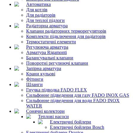
Автоматика
Для котлів
Для радіаторів
Для теплої підлоги
Радіаторна арматура
Клапани радіаторних терморегуляторів
Комплекти підключення для радіаторів
Термостатичні елементи
Регулююча арматура
Арматура Rigamonti
Балансувальні клапани
Поворотні регулюючі клапани
Запірна арматура
Крани кульові
Фітинги
Шланги
Гнучка підводка FADO FLEX
Сильфонне підведення для газу FADO INOX GAS
Сильфонне підведення для води FADO INOX
WATER
Сонячні колектори
Теплові насоси
Електричні бойлери
Електричні бойлери Bosch
Електричні бойлери Drazice