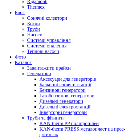
Rigamonti
Thermex
Блог
Сонячні колектори
Котли
Труби
Насоси
Системи управління
Системи опалення
Теплові насоси
Фото
Каталог
Завантажити прайси
Генератори
Аксесуари для генераторів
Балконні сонячні станції
Бензинові генератори
Газобензинові генератори
Дизельні генератори
Дизельні електростанції
Інверторні генератори
Труби та фітинги
KAN-therm PP поліпропілен
KAN-therm PRESS металопласт на прес-
фітингах