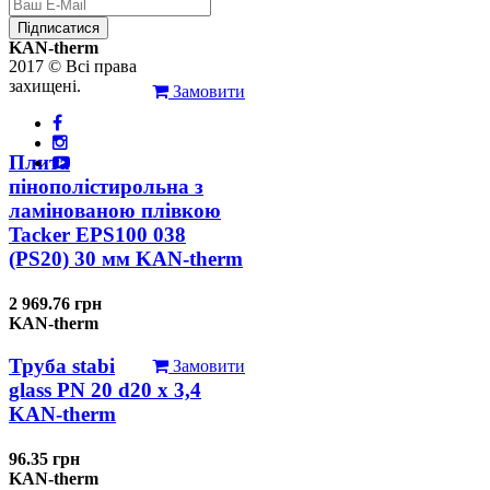
126.31 грн
Підписатися
KAN-therm
2017 © Всі права
захищені.
Замовити
Плита
пінополістирольна з
ламінованою плівкою
Tacker EPS100 038
(PS20) 30 мм KAN-therm
2 969.76 грн
KAN-therm
Труба stabi
Замовити
glass PN 20 d20 х 3,4
KAN-therm
96.35 грн
KAN-therm