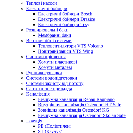
Теплові насоси
Електричні бойлери
Електричні бойлери Bosch
Електричні бойлери Drazice
Електричні бойлери Tesy
Розширювальні баки
Мембранні баки
Вентиляційні системи
Тепловентилятори VTS Volcano
Повітряні завіси VTS Wing
Системи кріплення
Хомути пластикові
Хомути металеві
Рушникосушарки
Системи водопідготовки
Системи захисту від потопу
Сантехнічне приладдя
Каналізація
Безшумна каналізація Rehau Raupiano
Внутрішня каналізація Ostendorf HT Safe
Зовнішня каналізація Ostendorf KG
Безшумна каналізація Ostendorf Skolan Safe
Ізоляція
PE (Поліетилен)
ST (Каучук)