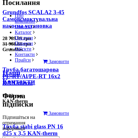
Посилання
Grundfos SCALA2 3-45
Про
Самовсмоктувальна
компанію
насосна установка
Новини
Каталог
Послуги
28 789.99 грн
Проекти
31 988.88 грн
Об'єкти
Grundfos
Контакти
Прайси
Замовити
Труба багатошарова
Наші
PE-RT/Al/PE-RT 16x2
Контакти
KAN-therm
Форма
78.83 грн
KAN-therm
підписки
Замовити
Підпишіться на
отримання
Труба stabi glass PN 16
інформації
d25 х 3,5 KAN-therm