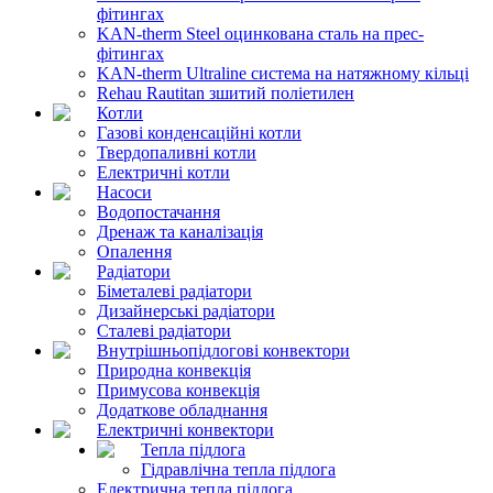
фітингах
KAN-therm Steel оцинкована сталь на прес-
фітингах
KAN-therm Ultraline система на натяжному кільці
Rehau Rautitan зшитий поліетилен
Котли
Газові конденсаційні котли
Твердопаливні котли
Електричні котли
Насоси
Водопостачання
Дренаж та каналізація
Опалення
Радіатори
Біметалеві радіатори
Дизайнерські радіатори
Сталеві радіатори
Внутрішньопідлогові конвектори
Природна конвекція
Примусова конвекція
Додаткове обладнання
Електричні конвектори
Тепла підлога
Гідравлічна тепла підлога
Електрична тепла підлога