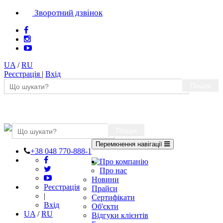
Зворотний дзвінок
UA
/
RU
Реєстрація
|
Вхід
Пошук
Пошук
Перемкнення навігації
+38 048 770-888-1
Про компанію
Про нас
Новини
Реєстрація
Прайси
|
Сертифікати
Вхід
Об'єкти
UA
/
RU
Відгуки клієнтів