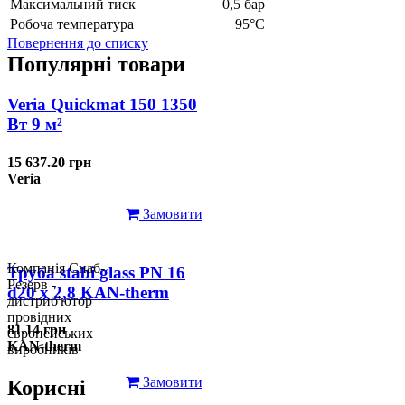
Максимальний тиск
0,5 бар
Робоча температура
95°С
Повернення до списку
Популярні товари
Veria Quickmat 150 1350
Вт 9 м²
15 637.20 грн
Veria
Замовити
Компанія Снаб-
Труба stabi glass PN 16
Резерв -
d20 х 2,8 KAN-therm
дистриб'ютор
провідних
81.14 грн
європейських
KAN-therm
виробників
Замовити
Корисні