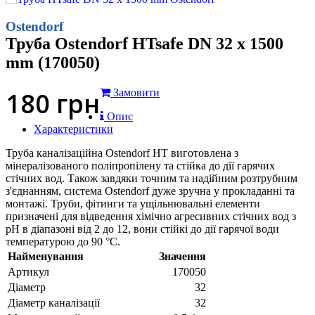
Ostendorf
Труба Ostendorf HTsafe DN 32 x 1500
mm (170050)
180
грн
Замовити
Опис
Характеристики
Труба каналізаційна Ostendorf HT виготовлена з
мінералізованого поліпропілену та стійка до дії гарячих
стічних вод. Також завдяки точним та надійним розтрубним
з'єднанням, система Ostendorf дуже зручна у прокладанні та
монтажі. Труби, фітинги та ущільнювальні елементи
призначені для відведення хімічно агресивних стічних вод з
рН в діапазоні від 2 до 12, вони стійкі до дії гарячої води
температурою до 90 °С.
Найменування
Значення
Артикул
170050
Діаметр
32
Діаметр каналізації
32