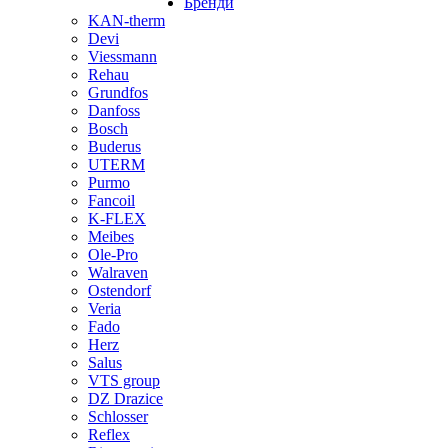
Бренди
KAN-therm
Devi
Viessmann
Rehau
Grundfos
Danfoss
Bosch
Buderus
UTERM
Purmo
Fancoil
K-FLEX
Meibes
Ole-Pro
Walraven
Ostendorf
Veria
Fado
Herz
Salus
VTS group
DZ Drazice
Schlosser
Reflex