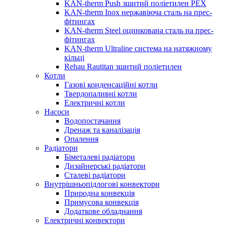
KAN-therm Push зшитий поліетилен PEX
KAN-therm Inox нержавіюча сталь на прес-
фітингах
KAN-therm Steel оцинкована сталь на прес-
фітингах
KAN-therm Ultraline система на натяжному
кільці
Rehau Rautitan зшитий поліетилен
Котли
Газові конденсаційні котли
Твердопаливні котли
Електричні котли
Насоси
Водопостачання
Дренаж та каналізація
Опалення
Радіатори
Біметалеві радіатори
Дизайнерські радіатори
Сталеві радіатори
Внутрішньопідлогові конвектори
Природна конвекція
Примусова конвекція
Додаткове обладнання
Електричні конвектори