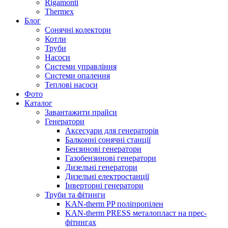
Rigamonti
Thermex
Блог
Сонячні колектори
Котли
Труби
Насоси
Системи управління
Системи опалення
Теплові насоси
Фото
Каталог
Завантажити прайси
Генератори
Аксесуари для генераторів
Балконні сонячні станції
Бензинові генератори
Газобензинові генератори
Дизельні генератори
Дизельні електростанції
Інверторні генератори
Труби та фітинги
KAN-therm PP поліпропілен
KAN-therm PRESS металопласт на прес-
фітингах