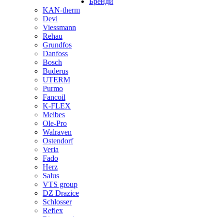
Бренди
KAN-therm
Devi
Viessmann
Rehau
Grundfos
Danfoss
Bosch
Buderus
UTERM
Purmo
Fancoil
K-FLEX
Meibes
Ole-Pro
Walraven
Ostendorf
Veria
Fado
Herz
Salus
VTS group
DZ Drazice
Schlosser
Reflex