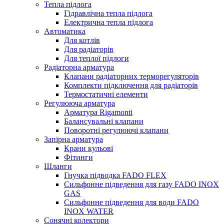
Тепла підлога
Гідравлічна тепла підлога
Електрична тепла підлога
Автоматика
Для котлів
Для радіаторів
Для теплої підлоги
Радіаторна арматура
Клапани радіаторних терморегуляторів
Комплекти підключення для радіаторів
Термостатичні елементи
Регулююча арматура
Арматура Rigamonti
Балансувальні клапани
Поворотні регулюючі клапани
Запірна арматура
Крани кульові
Фітинги
Шланги
Гнучка підводка FADO FLEX
Сильфонне підведення для газу FADO INOX
GAS
Сильфонне підведення для води FADO
INOX WATER
Сонячні колектори