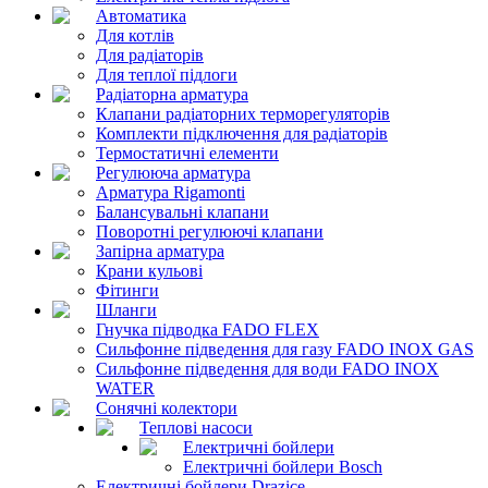
Автоматика
Для котлів
Для радіаторів
Для теплої підлоги
Радіаторна арматура
Клапани радіаторних терморегуляторів
Комплекти підключення для радіаторів
Термостатичні елементи
Регулююча арматура
Арматура Rigamonti
Балансувальні клапани
Поворотні регулюючі клапани
Запірна арматура
Крани кульові
Фітинги
Шланги
Гнучка підводка FADO FLEX
Сильфонне підведення для газу FADO INOX GAS
Сильфонне підведення для води FADO INOX
WATER
Сонячні колектори
Теплові насоси
Електричні бойлери
Електричні бойлери Bosch
Електричні бойлери Drazice