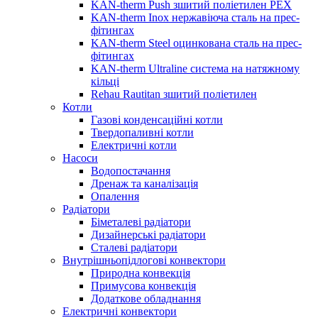
KAN-therm Push зшитий поліетилен PEX
KAN-therm Inox нержавіюча сталь на прес-
фітингах
KAN-therm Steel оцинкована сталь на прес-
фітингах
KAN-therm Ultraline система на натяжному
кільці
Rehau Rautitan зшитий поліетилен
Котли
Газові конденсаційні котли
Твердопаливні котли
Електричні котли
Насоси
Водопостачання
Дренаж та каналізація
Опалення
Радіатори
Біметалеві радіатори
Дизайнерські радіатори
Сталеві радіатори
Внутрішньопідлогові конвектори
Природна конвекція
Примусова конвекція
Додаткове обладнання
Електричні конвектори