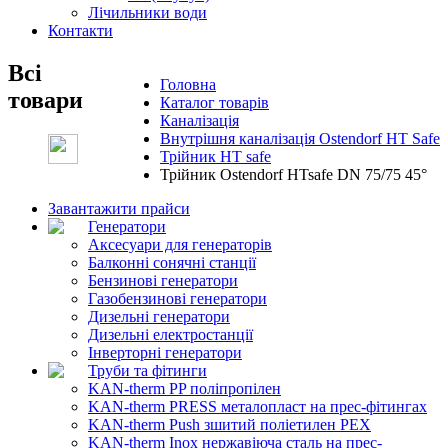
Лічильники води
Контакти
Всі
Головна
товари
Каталог товарів
Каналізація
Внутрішня каналізація Ostendorf HT Safe
Трійник HT safe
Трійник Ostendorf HTsafe DN 75/75 45°
Завантажити прайси
Генератори
Аксесуари для генераторів
Балконні сонячні станції
Бензинові генератори
Газобензинові генератори
Дизельні генератори
Дизельні електростанції
Інверторні генератори
Труби та фітинги
KAN-therm PP поліпропілен
KAN-therm PRESS металопласт на прес-фітингах
KAN-therm Push зшитий поліетилен PEX
KAN-therm Inox нержавіюча сталь на прес-