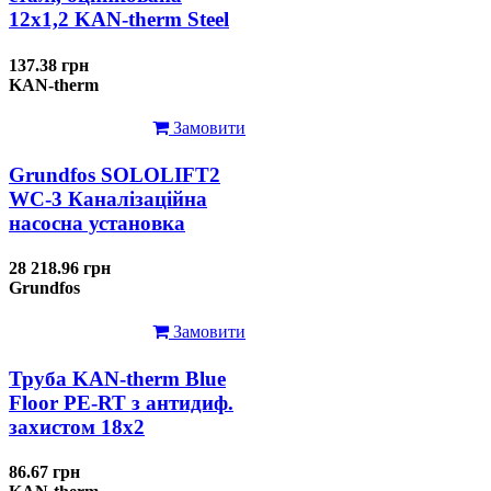
12x1,2 KAN-therm Steel
137.38 грн
KAN-therm
Замовити
Grundfos SOLOLIFT2
WC-3 Каналізаційна
насосна установка
28 218.96 грн
Grundfos
Замовити
Труба KAN-therm Blue
Floor PE-RT з антидиф.
захистом 18х2
86.67 грн