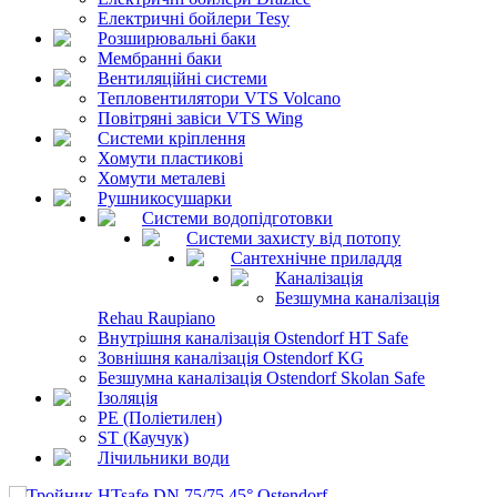
Електричні бойлери Tesy
Розширювальні баки
Мембранні баки
Вентиляційні системи
Тепловентилятори VTS Volcano
Повітряні завіси VTS Wing
Системи кріплення
Хомути пластикові
Хомути металеві
Рушникосушарки
Системи водопідготовки
Системи захисту від потопу
Сантехнічне приладдя
Каналізація
Безшумна каналізація
Rehau Raupiano
Внутрішня каналізація Ostendorf HT Safe
Зовнішня каналізація Ostendorf KG
Безшумна каналізація Ostendorf Skolan Safe
Ізоляція
PE (Поліетилен)
ST (Каучук)
Лічильники води