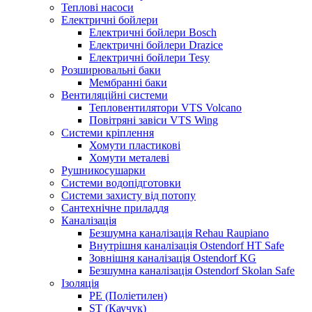
Теплові насоси
Електричні бойлери
Електричні бойлери Bosch
Електричні бойлери Drazice
Електричні бойлери Tesy
Розширювальні баки
Мембранні баки
Вентиляційні системи
Тепловентилятори VTS Volcano
Повітряні завіси VTS Wing
Системи кріплення
Хомути пластикові
Хомути металеві
Рушникосушарки
Системи водопідготовки
Системи захисту від потопу
Сантехнічне приладдя
Каналізація
Безшумна каналізація Rehau Raupiano
Внутрішня каналізація Ostendorf HT Safe
Зовнішня каналізація Ostendorf KG
Безшумна каналізація Ostendorf Skolan Safe
Ізоляція
PE (Поліетилен)
ST (Каучук)