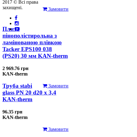
2017 © Всі права
захищені.
Замовити
Плита
пінополістирольна з
ламінованою плівкою
Tacker EPS100 038
(PS20) 30 мм KAN-therm
2 969.76 грн
KAN-therm
Труба stabi
Замовити
glass PN 20 d20 х 3,4
KAN-therm
96.35 грн
KAN-therm
Замовити