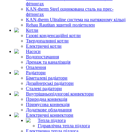
фітингах
KAN-therm Steel оцинкована сталь на прес-
фітингах
KAN-therm Ultraline система на натяжному кільці
Rehau Rautitan зшитий поліетилен
Котли
Газові конденсаційні котли
Твердопаливні котли
Електричні котли
Насоси
Водопостачання
Дренаж та каналізація
Опалення
Радіатори
Біметалеві радіатори
Дизайнерські радіатори
Сталеві радіатори
Внутрішньопідлогові конвектори
Природна конвекція
Примусова конвекція
Додаткове обладнання
Електричні конвектори
Тепла підлога
Гідравлічна тепла підлога
Електрична тепла підлога