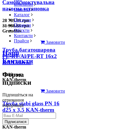
Самовсмоктувальна
компанію
насосна установка
Новини
Каталог
Послуги
28 789.99 грн
Проекти
31 988.88 грн
Об'єкти
Grundfos
Контакти
Прайси
Замовити
Труба багатошарова
Наші
PE-RT/Al/PE-RT 16x2
Контакти
KAN-therm
Форма
78.83 грн
KAN-therm
підписки
Замовити
Підпишіться на
отримання
Труба stabi glass PN 16
інформації
d25 х 3,5 KAN-therm
126.31 грн
Підписатися
KAN-therm