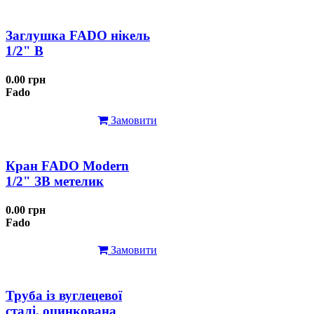
Заглушка FADO нікель
1/2" В
0.00 грн
Fado
Замовити
Кран FADO Modern
1/2" ЗВ метелик
0.00 грн
Fado
Замовити
Труба із вуглецевої
сталі, оцинкована