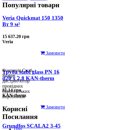
Популярні товари
Veria Quickmat 150 1350
Вт 9 м²
15 637.20 грн
Veria
Замовити
Компанія Снаб-
Труба stabi glass PN 16
Резерв -
d20 х 2,8 KAN-therm
дистриб'ютор
провідних
81.14 грн
європейських
KAN-therm
виробників
Замовити
Корисні
Посилання
Grundfos SCALA2 3-45
Про