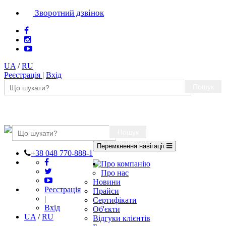
Зворотний дзвінок
UA
/
RU
Реєстрація
|
Вхід
Пошук
Пошук
Перемкнення навігації
+38 048 770-888-1
Про компанію
Про нас
Новини
Реєстрація
Прайси
|
Сертифікати
Вхід
Об'єкти
UA
/
RU
Відгуки клієнтів