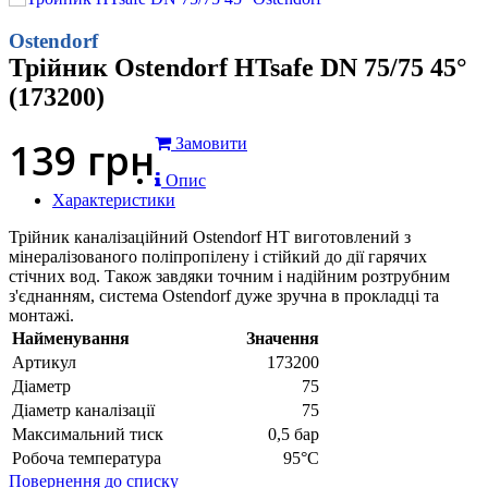
Ostendorf
Трійник Ostendorf HTsafe DN 75/75 45°
(173200)
139
грн
Замовити
Опис
Характеристики
Трійник каналізаційний Ostendorf HT виготовлений з
мінералізованого поліпропілену і стійкий до дії гарячих
стічних вод. Також завдяки точним і надійним розтрубним
з'єднанням, система Ostendorf дуже зручна в прокладці та
монтажі.
Найменування
Значення
Артикул
173200
Діаметр
75
Діаметр каналізації
75
Максимальний тиск
0,5 бар
Робоча температура
95°С
Повернення до списку