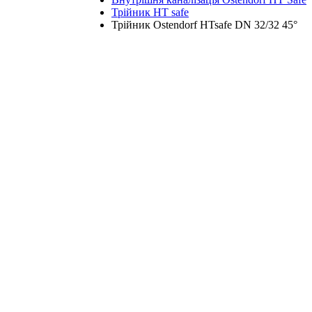
Трійник HT safe
Трійник Ostendorf HTsafe DN 32/32 45°