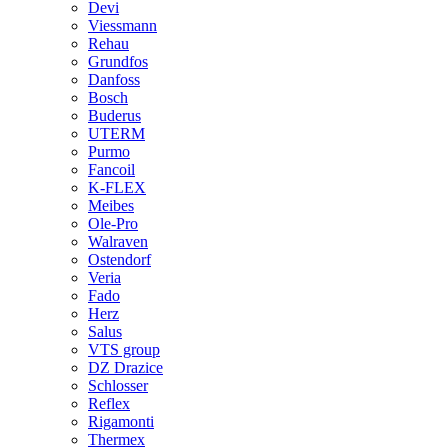
Devi
Viessmann
Rehau
Grundfos
Danfoss
Bosch
Buderus
UTERM
Purmo
Fancoil
K-FLEX
Meibes
Ole-Pro
Walraven
Ostendorf
Veria
Fado
Herz
Salus
VTS group
DZ Drazice
Schlosser
Reflex
Rigamonti
Thermex