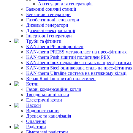
Аксесуари для генераторів
Балконні сонячні станції
Бензинові генератори
Газобензинові генератори
Дизельні генератори
Дизельні електростанції
Інверторні генератори
Труби та фітинги
KAN-therm PP поліпропілен
KAN-therm PRESS металопласт на прес-фітингах
KAN-therm Push зшитий поліетилен PEX
KAN-therm Inox нержавіюча сталь на прес-фітингах
KAN-therm Steel оцинкована сталь на прес-фітингах
KAN-therm Ultraline система на натяжному кільці
Rehau Rautitan зшитий поліетилен
Котли
Газові конденсаційні котли
Твердопаливні котли
Електричні котли
Насоси
Водопостачання
Дренаж та каналізація
Опалення
Радіатори
Біметалеві радіатори