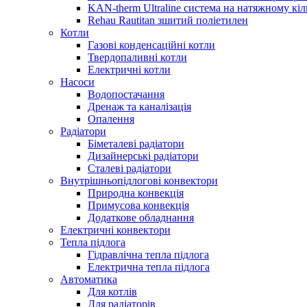
KAN-therm Ultraline система на натяжному кіл
Rehau Rautitan зшитий поліетилен
Котли
Газові конденсаційні котли
Твердопаливні котли
Електричні котли
Насоси
Водопостачання
Дренаж та каналізація
Опалення
Радіатори
Біметалеві радіатори
Дизайнерські радіатори
Сталеві радіатори
Внутрішньопідлогові конвектори
Природна конвекція
Примусова конвекція
Додаткове обладнання
Електричні конвектори
Тепла підлога
Гідравлічна тепла підлога
Електрична тепла підлога
Автоматика
Для котлів
Для радіаторів