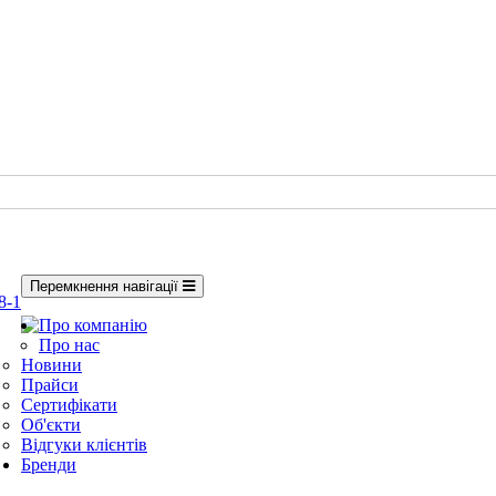
Перемкнення навігації
8-1
Про компанію
Про нас
Новини
Прайси
Сертифікати
Об'єкти
Відгуки клієнтів
Бренди