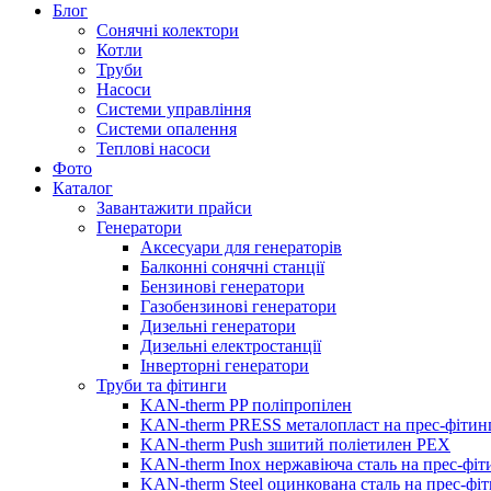
Блог
Сонячні колектори
Котли
Труби
Насоси
Системи управління
Системи опалення
Теплові насоси
Фото
Каталог
Завантажити прайси
Генератори
Аксесуари для генераторів
Балконні сонячні станції
Бензинові генератори
Газобензинові генератори
Дизельні генератори
Дизельні електростанції
Інверторні генератори
Труби та фітинги
KAN-therm PP поліпропілен
KAN-therm PRESS металопласт на прес-фітин
KAN-therm Push зшитий поліетилен PEX
KAN-therm Inox нержавіюча сталь на прес-фіт
KAN-therm Steel оцинкована сталь на прес-фі