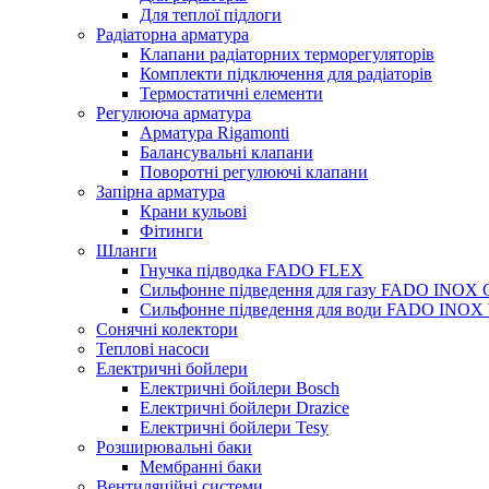
Для теплої підлоги
Радіаторна арматура
Клапани радіаторних терморегуляторів
Комплекти підключення для радіаторів
Термостатичні елементи
Регулююча арматура
Арматура Rigamonti
Балансувальні клапани
Поворотні регулюючі клапани
Запірна арматура
Крани кульові
Фітинги
Шланги
Гнучка підводка FADO FLEX
Сильфонне підведення для газу FADO INOX
Сильфонне підведення для води FADO INO
Сонячні колектори
Теплові насоси
Електричні бойлери
Електричні бойлери Bosch
Електричні бойлери Drazice
Електричні бойлери Tesy
Розширювальні баки
Мембранні баки
Вентиляційні системи