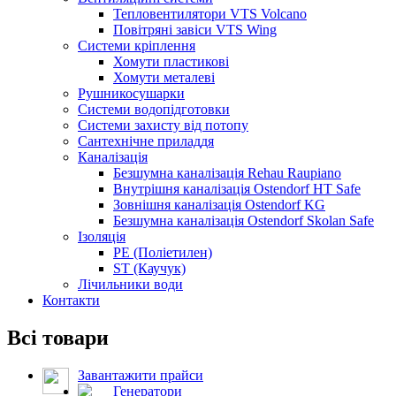
Тепловентилятори VTS Volcano
Повітряні завіси VTS Wing
Системи кріплення
Хомути пластикові
Хомути металеві
Рушникосушарки
Системи водопідготовки
Системи захисту від потопу
Сантехнічне приладдя
Каналізація
Безшумна каналізація Rehau Raupiano
Внутрішня каналізація Ostendorf HT Safe
Зовнішня каналізація Ostendorf KG
Безшумна каналізація Ostendorf Skolan Safe
Ізоляція
PE (Поліетилен)
ST (Каучук)
Лічильники води
Контакти
Всі товари
Завантажити прайси
Генератори