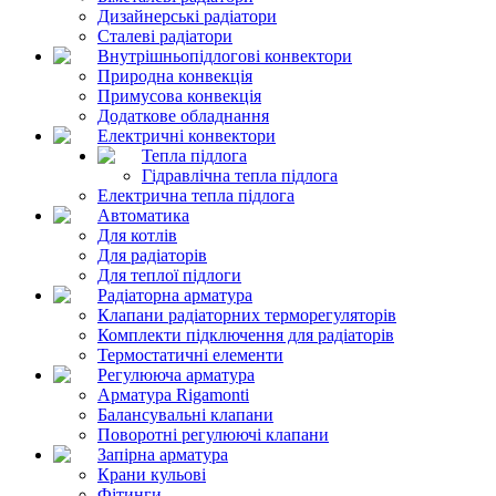
Дизайнерські радіатори
Сталеві радіатори
Внутрішньопідлогові конвектори
Природна конвекція
Примусова конвекція
Додаткове обладнання
Електричні конвектори
Тепла підлога
Гідравлічна тепла підлога
Електрична тепла підлога
Автоматика
Для котлів
Для радіаторів
Для теплої підлоги
Радіаторна арматура
Клапани радіаторних терморегуляторів
Комплекти підключення для радіаторів
Термостатичні елементи
Регулююча арматура
Арматура Rigamonti
Балансувальні клапани
Поворотні регулюючі клапани
Запірна арматура
Крани кульові
Фітинги