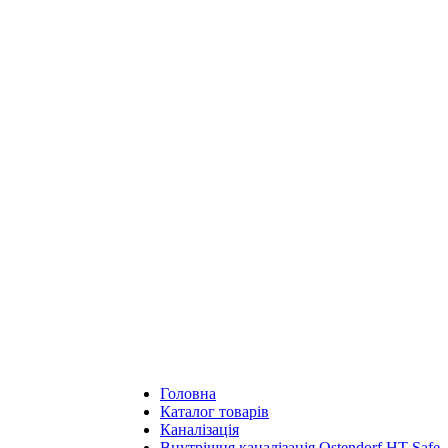
Головна
Каталог товарів
Каналізація
Внутрішня каналізація Ostendorf HT Safe