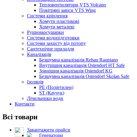
Тепловентилятори VTS Volcano
Повітряні завіси VTS Wing
Системи кріплення
Хомути пластикові
Хомути металеві
Рушникосушарки
Системи водопідготовки
Системи захисту від потопу
Сантехнічне приладдя
Каналізація
Безшумна каналізація Rehau Raupiano
Внутрішня каналізація Ostendorf HT Safe
Зовнішня каналізація Ostendorf KG
Безшумна каналізація Ostendorf Skolan Safe
Ізоляція
PE (Поліетилен)
ST (Каучук)
Лічильники води
Контакти
Всі товари
Завантажити прайси
Генератори