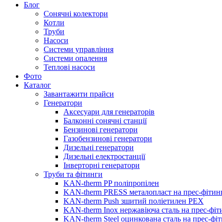
Блог
Сонячні колектори
Котли
Труби
Насоси
Системи управління
Системи опалення
Теплові насоси
Фото
Каталог
Завантажити прайси
Генератори
Аксесуари для генераторів
Балконні сонячні станції
Бензинові генератори
Газобензинові генератори
Дизельні генератори
Дизельні електростанції
Інверторні генератори
Труби та фітинги
KAN-therm PP поліпропілен
KAN-therm PRESS металопласт на прес-фітин
KAN-therm Push зшитий поліетилен PEX
KAN-therm Inox нержавіюча сталь на прес-фіт
KAN-therm Steel оцинкована сталь на прес-фі