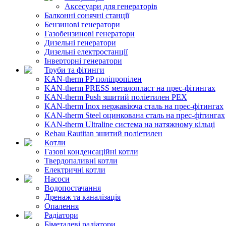
Аксесуари для генераторів
Балконні сонячні станції
Бензинові генератори
Газобензинові генератори
Дизельні генератори
Дизельні електростанції
Інверторні генератори
Труби та фітинги
KAN-therm PP поліпропілен
KAN-therm PRESS металопласт на прес-фітингах
KAN-therm Push зшитий поліетилен PEX
KAN-therm Inox нержавіюча сталь на прес-фітингах
KAN-therm Steel оцинкована сталь на прес-фітингах
KAN-therm Ultraline система на натяжному кільці
Rehau Rautitan зшитий поліетилен
Котли
Газові конденсаційні котли
Твердопаливні котли
Електричні котли
Насоси
Водопостачання
Дренаж та каналізація
Опалення
Радіатори
Біметалеві радіатори