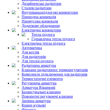
Дизайнерські радіатори
Сталеві радіатори
Внутрішньопідлогові конвектори
Природна конвекція
Примусова конвекція
Додаткове обладнання
Електричні конвектори
Тепла підлога
Гідравлічна тепла підлога
Електрична тепла підлога
Автоматика
Для котлів
Для радіаторів
Для теплої підлоги
Радіаторна арматура
Клапани радіаторних терморегуляторів
Комплекти підключення для радіаторів
Термостатичні елементи
Регулююча арматура
Арматура Rigamonti
Балансувальні клапани
Поворотні регулюючі клапани
Запірна арматура
Крани кульові
Фітинги