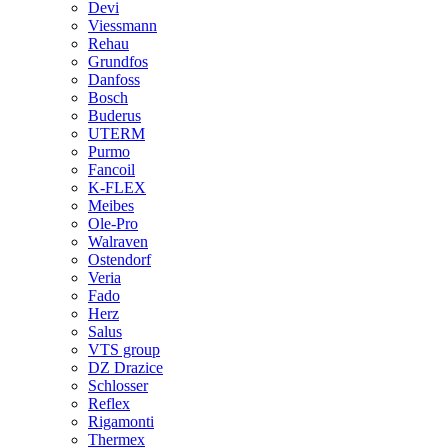
Devi
Viessmann
Rehau
Grundfos
Danfoss
Bosch
Buderus
UTERM
Purmo
Fancoil
K-FLEX
Meibes
Ole-Pro
Walraven
Ostendorf
Veria
Fado
Herz
Salus
VTS group
DZ Drazice
Schlosser
Reflex
Rigamonti
Thermex