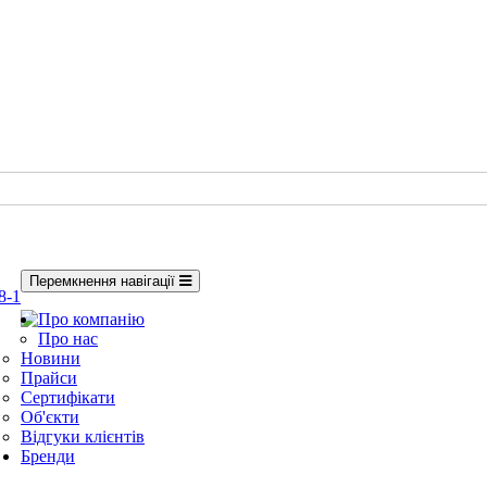
Перемкнення навігації
8-1
Про компанію
Про нас
Новини
Прайси
Сертифікати
Об'єкти
Відгуки клієнтів
Бренди