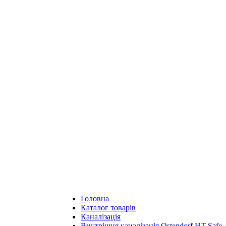
Головна
Каталог товарів
Каналізація
Внутрішня каналізація Ostendorf HT Safe