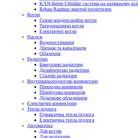
KAN-therm Ultraline система на натяжному кіл
Rehau Rautitan зшитий поліетилен
Котли
Газові конденсаційні котли
Твердопаливні котли
Електричні котли
Насоси
Водопостачання
Дренаж та каналізація
Опалення
Радіатори
Біметалеві радіатори
Дизайнерські радіатори
Сталеві радіатори
Внутрішньопідлогові конвектори
Природна конвекція
Примусова конвекція
Додаткове обладнання
Електричні конвектори
Тепла підлога
Гідравлічна тепла підлога
Електрична тепла підлога
Автоматика
Для котлів
Для радіаторів