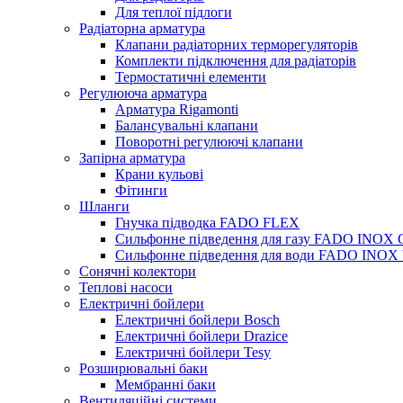
Для теплої підлоги
Радіаторна арматура
Клапани радіаторних терморегуляторів
Комплекти підключення для радіаторів
Термостатичні елементи
Регулююча арматура
Арматура Rigamonti
Балансувальні клапани
Поворотні регулюючі клапани
Запірна арматура
Крани кульові
Фітинги
Шланги
Гнучка підводка FADO FLEX
Сильфонне підведення для газу FADO INOX
Сильфонне підведення для води FADO INO
Сонячні колектори
Теплові насоси
Електричні бойлери
Електричні бойлери Bosch
Електричні бойлери Drazice
Електричні бойлери Tesy
Розширювальні баки
Мембранні баки
Вентиляційні системи