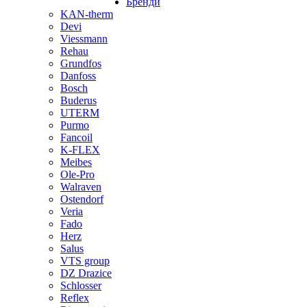
Бренди
KAN-therm
Devi
Viessmann
Rehau
Grundfos
Danfoss
Bosch
Buderus
UTERM
Purmo
Fancoil
K-FLEX
Meibes
Ole-Pro
Walraven
Ostendorf
Veria
Fado
Herz
Salus
VTS group
DZ Drazice
Schlosser
Reflex