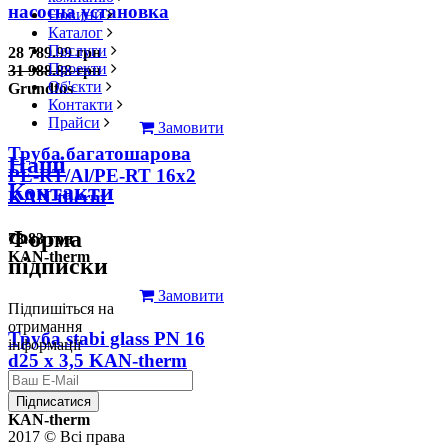
насосна установка
Новини
Каталог
Послуги
28 789.99 грн
Проекти
31 988.88 грн
Об'єкти
Grundfos
Контакти
Прайси
Замовити
Труба багатошарова
Наші
PE-RT/Al/PE-RT 16x2
Контакти
KAN-therm
Форма
78.83 грн
KAN-therm
підписки
Замовити
Підпишіться на
отримання
Труба stabi glass PN 16
інформації
d25 х 3,5 KAN-therm
126.31 грн
Підписатися
KAN-therm
2017 © Всі права