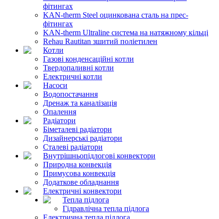
фітингах
KAN-therm Steel оцинкована сталь на прес-
фітингах
KAN-therm Ultraline система на натяжному кільці
Rehau Rautitan зшитий поліетилен
Котли
Газові конденсаційні котли
Твердопаливні котли
Електричні котли
Насоси
Водопостачання
Дренаж та каналізація
Опалення
Радіатори
Біметалеві радіатори
Дизайнерські радіатори
Сталеві радіатори
Внутрішньопідлогові конвектори
Природна конвекція
Примусова конвекція
Додаткове обладнання
Електричні конвектори
Тепла підлога
Гідравлічна тепла підлога
Електрична тепла підлога