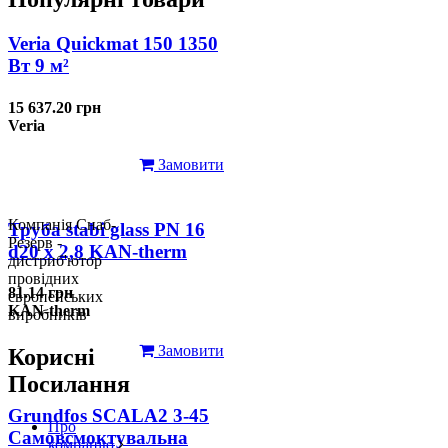
Veria Quickmat 150 1350
Вт 9 м²
15 637.20 грн
Veria
Замовити
Компанія Снаб-
Труба stabi glass PN 16
Резерв -
d20 х 2,8 KAN-therm
дистриб'ютор
провідних
81.14 грн
європейських
KAN-therm
виробників
Замовити
Корисні
Посилання
Grundfos SCALA2 3-45
Про
Самовсмоктувальна
компанію