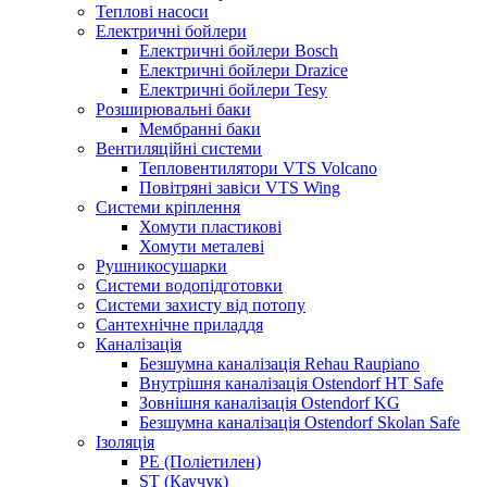
Теплові насоси
Електричні бойлери
Електричні бойлери Bosch
Електричні бойлери Drazice
Електричні бойлери Tesy
Розширювальні баки
Мембранні баки
Вентиляційні системи
Тепловентилятори VTS Volcano
Повітряні завіси VTS Wing
Системи кріплення
Хомути пластикові
Хомути металеві
Рушникосушарки
Системи водопідготовки
Системи захисту від потопу
Сантехнічне приладдя
Каналізація
Безшумна каналізація Rehau Raupiano
Внутрішня каналізація Ostendorf HT Safe
Зовнішня каналізація Ostendorf KG
Безшумна каналізація Ostendorf Skolan Safe
Ізоляція
PE (Поліетилен)
ST (Каучук)