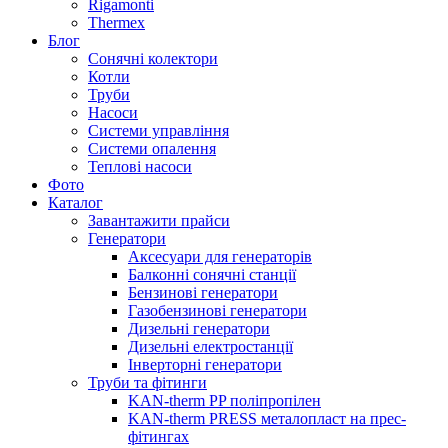
Rigamonti
Thermex
Блог
Сонячні колектори
Котли
Труби
Насоси
Системи управління
Системи опалення
Теплові насоси
Фото
Каталог
Завантажити прайси
Генератори
Аксесуари для генераторів
Балконні сонячні станції
Бензинові генератори
Газобензинові генератори
Дизельні генератори
Дизельні електростанції
Інверторні генератори
Труби та фітинги
KAN-therm PP поліпропілен
KAN-therm PRESS металопласт на прес-
фітингах