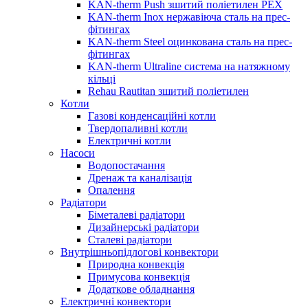
KAN-therm Push зшитий поліетилен PEX
KAN-therm Inox нержавіюча сталь на прес-
фітингах
KAN-therm Steel оцинкована сталь на прес-
фітингах
KAN-therm Ultraline система на натяжному
кільці
Rehau Rautitan зшитий поліетилен
Котли
Газові конденсаційні котли
Твердопаливні котли
Електричні котли
Насоси
Водопостачання
Дренаж та каналізація
Опалення
Радіатори
Біметалеві радіатори
Дизайнерські радіатори
Сталеві радіатори
Внутрішньопідлогові конвектори
Природна конвекція
Примусова конвекція
Додаткове обладнання
Електричні конвектори