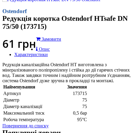
Ostendorf
Редукція коротка Ostendorf HTsafe DN
75/50 (173715)
61
грн
Замовити
Опис
Характеристики
Редукція каналізаційна Ostendorf HT виготовлена з
мінералізованого поліпропілену і стійка до дії гарячих стічних
вод. Також завдяки точним і надійним розтрубним з'єднанням,
система Ostendorf дуже зручна в прокладці та монтажі.
Найменування
Значення
Артикул
173715
Діаметр
75
Діаметр каналізації
75
Максимальний тиск
0,5 бар
Робоча температура
95°С
Повернення до списку
Популярні товари