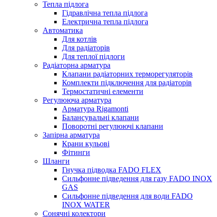
Тепла підлога
Гідравлічна тепла підлога
Електрична тепла підлога
Автоматика
Для котлів
Для радіаторів
Для теплої підлоги
Радіаторна арматура
Клапани радіаторних терморегуляторів
Комплекти підключення для радіаторів
Термостатичні елементи
Регулююча арматура
Арматура Rigamonti
Балансувальні клапани
Поворотні регулюючі клапани
Запірна арматура
Крани кульові
Фітинги
Шланги
Гнучка підводка FADO FLEX
Сильфонне підведення для газу FADO INOX
GAS
Сильфонне підведення для води FADO
INOX WATER
Сонячні колектори