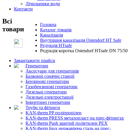
Лічильники води
Контакти
Всі
Головна
товари
Каталог товарів
Каналізація
Внутрішня каналізація Ostendorf HT Safe
Редукція HTsafe
Редукція коротка Ostendorf HTsafe DN 75/50
Завантажити прайси
Генератори
Аксесуари для генераторів
Балконні сонячні станції
Бензинові генератори
Газобензинові генератори
Дизельні генератори
Дизельні електростанції
Інверторні генератори
Труби та фітинги
KAN-therm PP поліпропілен
KAN-therm PRESS металопласт на прес-фітингах
KAN-therm Push зшитий поліетилен PEX
KAN-therm Inox нержавіюча сталь на прес-