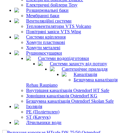
Електричні бойлери Tesy
Розширювальні баки
Мембранні баки
Вентиляційні системи
Тепловентилятори VTS Volcano
Повітряні завіси VTS Wing
Системи кріплення
Хомути пластикові
Хомути металеві
Рушникосушарки
Системи водопідготовки
Системи захисту від потопу
Сантехнічне приладдя
Каналізація
Безшумна каналізація
Rehau Raupiano
Внутрішня каналізація Ostendorf HT Safe
Зовнішня каналізація Ostendorf KG
Безшумна каналізація Ostendorf Skolan Safe
Ізоляція
PE (Поліетилен)
ST (Каучук)
Лічильники води