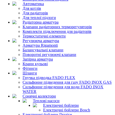
Автоматика
Для котлів
Для радіаторів
Для теплої підлоги
Радіаторна арматура
Клапани радіаторних терморегуляторів
Комплекти підключення для радіаторів
Термостатичні елементи
Регулююча арматура
Арматура Rigamonti
Балансувальні клапани
Поворотні регулюючі клапани
Запірна арматура
Крани кульові
Фітинги
Шланги
Гнучка підводка FADO FLEX
Сильфонне підведення для газу FADO INOX GAS
Сильфонне підведення для води FADO INOX
WATER
Сонячні колектори
Теплові насоси
Електричні бойлери
Електричні бойлери Bosch
Електричні бойлери Drazice