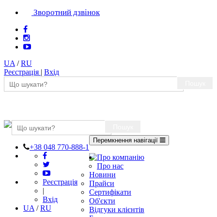
Зворотний дзвінок
UA
/
RU
Реєстрація
|
Вхід
Пошук
Пошук
Перемкнення навігації
+38 048 770-888-1
Про компанію
Про нас
Новини
Реєстрація
Прайси
|
Сертифікати
Вхід
Об'єкти
UA
/
RU
Відгуки клієнтів