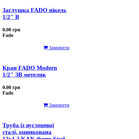
Заглушка FADO нікель
1/2" В
0.00 грн
Fado
Замовити
Кран FADO Modern
1/2" ЗВ метелик
0.00 грн
Fado
Замовити
Труба із вуглецевої
сталі, оцинкована
12x1,2 KAN-therm Steel