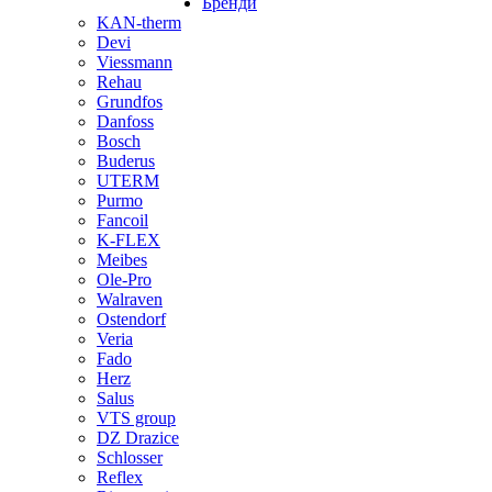
Бренди
KAN-therm
Devi
Viessmann
Rehau
Grundfos
Danfoss
Bosch
Buderus
UTERM
Purmo
Fancoil
K-FLEX
Meibes
Ole-Pro
Walraven
Ostendorf
Veria
Fado
Herz
Salus
VTS group
DZ Drazice
Schlosser
Reflex