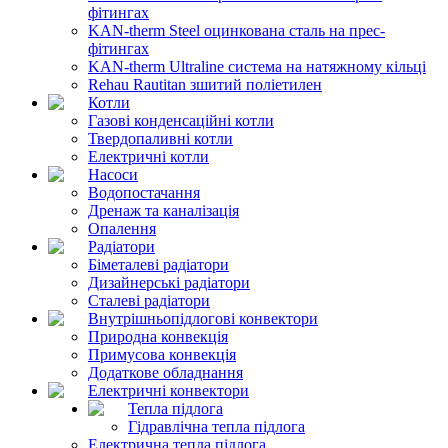
фітингах
KAN-therm Steel оцинкована сталь на прес-
фітингах
KAN-therm Ultraline система на натяжному кільці
Rehau Rautitan зшитий поліетилен
Котли
Газові конденсаційні котли
Твердопаливні котли
Електричні котли
Насоси
Водопостачання
Дренаж та каналізація
Опалення
Радіатори
Біметалеві радіатори
Дизайнерські радіатори
Сталеві радіатори
Внутрішньопідлогові конвектори
Природна конвекція
Примусова конвекція
Додаткове обладнання
Електричні конвектори
Тепла підлога
Гідравлічна тепла підлога
Електрична тепла підлога