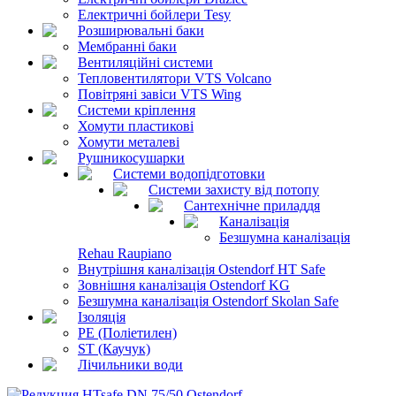
Електричні бойлери Tesy
Розширювальні баки
Мембранні баки
Вентиляційні системи
Тепловентилятори VTS Volcano
Повітряні завіси VTS Wing
Системи кріплення
Хомути пластикові
Хомути металеві
Рушникосушарки
Системи водопідготовки
Системи захисту від потопу
Сантехнічне приладдя
Каналізація
Безшумна каналізація
Rehau Raupiano
Внутрішня каналізація Ostendorf HT Safe
Зовнішня каналізація Ostendorf KG
Безшумна каналізація Ostendorf Skolan Safe
Ізоляція
PE (Поліетилен)
ST (Каучук)
Лічильники води