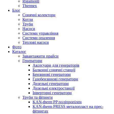
Rigamonti
Thermex
Блог
Сонячні колектори
Котли
Труби
Насоси
Системи управління
Системи опалення
Теплові насоси
Фото
Каталог
Завантажити прайси
Генератори
Аксесуари для генераторів
Балконні сонячні станції
Бензинові генератори
Газобензинові генератори
Дизельні генератори
Дизельні електростанції
Інверторні генератори
Труби та фітинги
KAN-therm PP поліпропілен
KAN-therm PRESS металопласт на прес-
фітингах