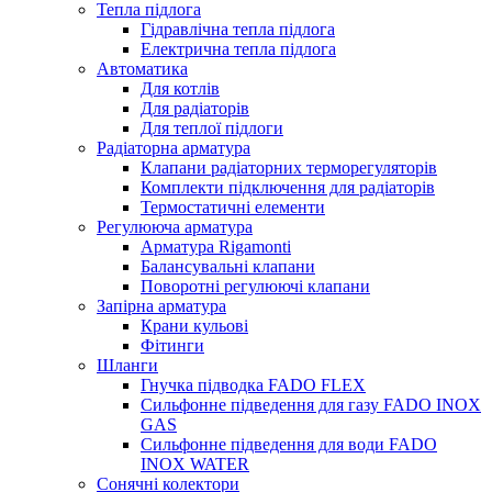
Тепла підлога
Гідравлічна тепла підлога
Електрична тепла підлога
Автоматика
Для котлів
Для радіаторів
Для теплої підлоги
Радіаторна арматура
Клапани радіаторних терморегуляторів
Комплекти підключення для радіаторів
Термостатичні елементи
Регулююча арматура
Арматура Rigamonti
Балансувальні клапани
Поворотні регулюючі клапани
Запірна арматура
Крани кульові
Фітинги
Шланги
Гнучка підводка FADO FLEX
Сильфонне підведення для газу FADO INOX
GAS
Сильфонне підведення для води FADO
INOX WATER
Сонячні колектори