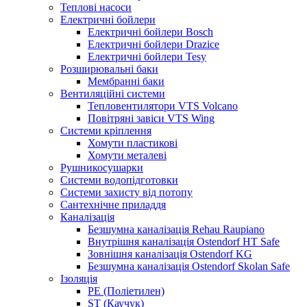
Теплові насоси
Електричні бойлери
Електричні бойлери Bosch
Електричні бойлери Drazice
Електричні бойлери Tesy
Розширювальні баки
Мембранні баки
Вентиляційні системи
Тепловентилятори VTS Volcano
Повітряні завіси VTS Wing
Системи кріплення
Хомути пластикові
Хомути металеві
Рушникосушарки
Системи водопідготовки
Системи захисту від потопу
Сантехнічне приладдя
Каналізація
Безшумна каналізація Rehau Raupiano
Внутрішня каналізація Ostendorf HT Safe
Зовнішня каналізація Ostendorf KG
Безшумна каналізація Ostendorf Skolan Safe
Ізоляція
PE (Поліетилен)
ST (Каучук)