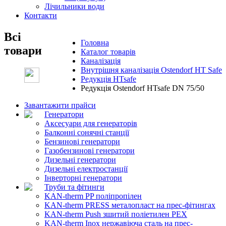
Лічильники води
Контакти
Всі
Головна
товари
Каталог товарів
Каналізація
Внутрішня каналізація Ostendorf HT Safe
Редукція HTsafe
Редукція Ostendorf HTsafe DN 75/50
Завантажити прайси
Генератори
Аксесуари для генераторів
Балконні сонячні станції
Бензинові генератори
Газобензинові генератори
Дизельні генератори
Дизельні електростанції
Інверторні генератори
Труби та фітинги
KAN-therm PP поліпропілен
KAN-therm PRESS металопласт на прес-фітингах
KAN-therm Push зшитий поліетилен PEX
KAN-therm Inox нержавіюча сталь на прес-