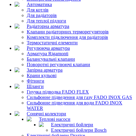
Автоматика
Для котлів
Для радіаторів
Для теплої підлоги
Радіаторна арматура
Клапани радіаторних терморегуляторів
Комплекти підключення для радіаторів
Термостатичні елементи
Регулююча арматура
Арматура Rigamonti
Балансувальні клапани
Поворотні регулюючі клапани
Запірна арматура
Крани кульові
Фітинги
Шланги
Гнучка підводка FADO FLEX
Сильфонне підведення для газу FADO INOX GAS
Сильфонне підведення для води FADO INOX
WATER
Сонячні колектори
Теплові насоси
Електричні бойлери
Електричні бойлери Bosch
Електричні бойлери Drazice