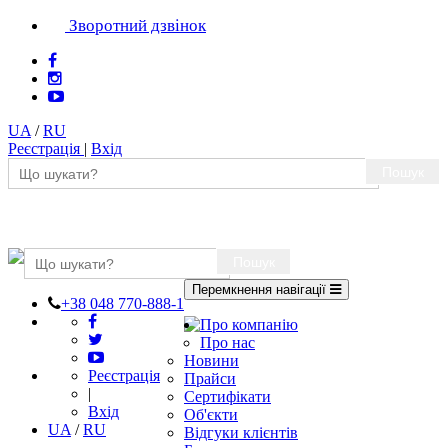
Зворотний дзвінок
UA
/
RU
Реєстрація
|
Вхід
Пошук
Пошук
Перемкнення навігації
+38 048 770-888-1
Про компанію
Про нас
Новини
Реєстрація
Прайси
|
Сертифікати
Вхід
Об'єкти
UA
/
RU
Відгуки клієнтів