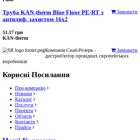
Труба KAN-therm Blue Floor PE-RT з
Замовити
антидиф. захистом 16х2
51.17 грн
KAN-therm
Компанія Снаб-Резерв -
Замовити
дистриб'ютор провідних європейських
виробників
Корисні Посилання
Про компанію
Новини
Каталог
Послуги
Проекти
Об'єкти
Контакти
Прайси