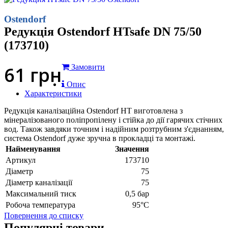
Ostendorf
Редукція Ostendorf HTsafe DN 75/50
(173710)
61
грн
Замовити
Опис
Характеристики
Редукція каналізаційна Ostendorf HT виготовлена з
мінералізованого поліпропілену і стійка до дії гарячих стічних
вод. Також завдяки точним і надійним розтрубним з'єднанням,
система Ostendorf дуже зручна в прокладці та монтажі.
Найменування
Значення
Артикул
173710
Діаметр
75
Діаметр каналізації
75
Максимальний тиск
0,5 бар
Робоча температура
95°С
Повернення до списку
Популярні товари