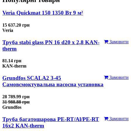
Veria Quickmat 150 1350 Вт 9 м²
15 637.20 грн
Veria
Труба stabi glass PN 16 d20 х 2,8 KAN-
Замовити
therm
81.14 грн
KAN-therm
Grundfos SCALA2 3-45
Замовити
Самовсмоктувальна насосна установка
28 789.99 грн
31 988.88 грн
Grundfos
Труба багатошарова PE-RT/Al/PE-RT
Замовити
16x2 KAN-therm