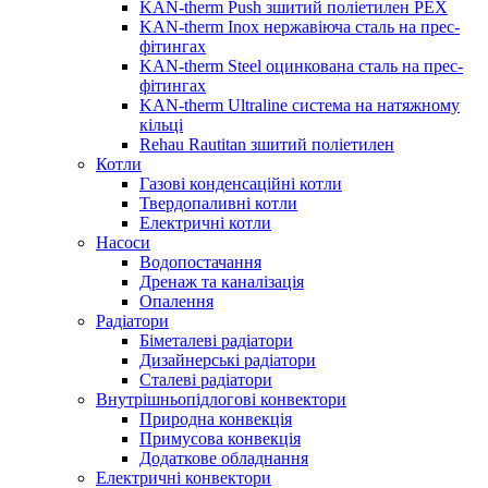
KAN-therm Push зшитий поліетилен PEX
KAN-therm Inox нержавіюча сталь на прес-
фітингах
KAN-therm Steel оцинкована сталь на прес-
фітингах
KAN-therm Ultraline система на натяжному
кільці
Rehau Rautitan зшитий поліетилен
Котли
Газові конденсаційні котли
Твердопаливні котли
Електричні котли
Насоси
Водопостачання
Дренаж та каналізація
Опалення
Радіатори
Біметалеві радіатори
Дизайнерські радіатори
Сталеві радіатори
Внутрішньопідлогові конвектори
Природна конвекція
Примусова конвекція
Додаткове обладнання
Електричні конвектори