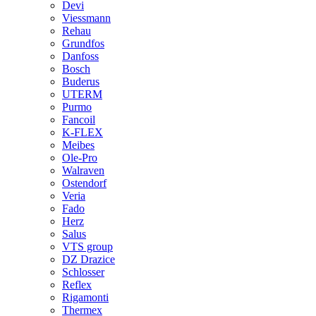
Devi
Viessmann
Rehau
Grundfos
Danfoss
Bosch
Buderus
UTERM
Purmo
Fancoil
K-FLEX
Meibes
Ole-Pro
Walraven
Ostendorf
Veria
Fado
Herz
Salus
VTS group
DZ Drazice
Schlosser
Reflex
Rigamonti
Thermex