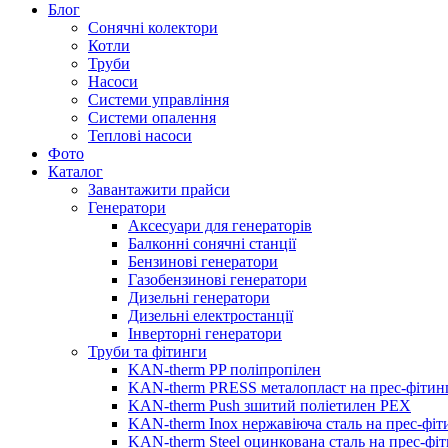
Блог
Сонячні колектори
Котли
Труби
Насоси
Системи управління
Системи опалення
Теплові насоси
Фото
Каталог
Завантажити прайси
Генератори
Аксесуари для генераторів
Балконні сонячні станції
Бензинові генератори
Газобензинові генератори
Дизельні генератори
Дизельні електростанції
Інверторні генератори
Труби та фітинги
KAN-therm PP поліпропілен
KAN-therm PRESS металопласт на прес-фітин
KAN-therm Push зшитий поліетилен PEX
KAN-therm Inox нержавіюча сталь на прес-фіт
KAN-therm Steel оцинкована сталь на прес-фі