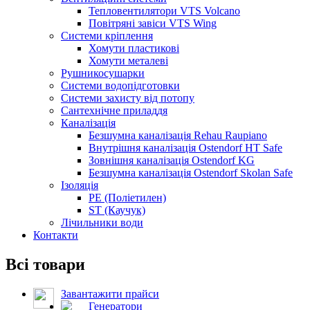
Тепловентилятори VTS Volcano
Повітряні завіси VTS Wing
Системи кріплення
Хомути пластикові
Хомути металеві
Рушникосушарки
Системи водопідготовки
Системи захисту від потопу
Сантехнічне приладдя
Каналізація
Безшумна каналізація Rehau Raupiano
Внутрішня каналізація Ostendorf HT Safe
Зовнішня каналізація Ostendorf KG
Безшумна каналізація Ostendorf Skolan Safe
Ізоляція
PE (Поліетилен)
ST (Каучук)
Лічильники води
Контакти
Всі товари
Завантажити прайси
Генератори