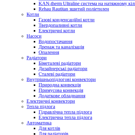
KAN-therm Ultraline система на натяжному кіл
Rehau Rautitan зшитий поліетилен
Котли
Газові конденсаційні котли
Твердопаливні котли
Електричні котли
Насоси
Водопостачання
Дренаж та каналізація
Опалення
Радіатори
Біметалеві радіатори
Дизайнерські радіатори
Сталеві радіатори
Внутрішньопідлогові конвектори
Природна конвекція
Примусова конвекція
Додаткове обладнання
Електричні конвектори
Тепла підлога
Гідравлічна тепла підлога
Електрична тепла підлога
Автоматика
Для котлів
Для радіаторів