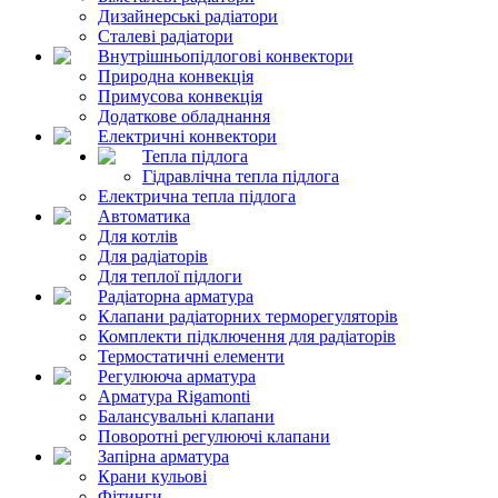
Дизайнерські радіатори
Сталеві радіатори
Внутрішньопідлогові конвектори
Природна конвекція
Примусова конвекція
Додаткове обладнання
Електричні конвектори
Тепла підлога
Гідравлічна тепла підлога
Електрична тепла підлога
Автоматика
Для котлів
Для радіаторів
Для теплої підлоги
Радіаторна арматура
Клапани радіаторних терморегуляторів
Комплекти підключення для радіаторів
Термостатичні елементи
Регулююча арматура
Арматура Rigamonti
Балансувальні клапани
Поворотні регулюючі клапани
Запірна арматура
Крани кульові
Фітинги