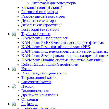
Аксесуари для генераторів
Балконні сонячні станції
Бензинові генератори
Газобензинові генератори
Дизельні генератори
Дизельні електростанції
Інверторні генератори
Труби та фітинги
KAN-therm PP поліпропілен
KAN-therm PRESS металопласт на прес-фітингах
KAN-therm Push зшитий поліетилен PEX
KAN-therm Inox нержавіюча сталь на прес-фітингах
KAN-therm Steel оцинкована сталь на прес-фітингах
KAN-therm Ultraline система на натяжному кільці
Rehau Rautitan зшитий поліетилен
Котли
Газові конденсаційні котли
Твердопаливні котли
Електричні котли
Насоси
Водопостачання
Дренаж та каналізація
Опалення
Радіатори
Біметалеві радіатори