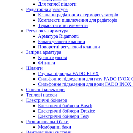
Для теплої підлоги
Радіаторна арматура
Клапани радіаторних терморегуляторів
Комплекти підключення для радіаторів
Термостатичні елементи
Регулююча арматура
Арматура Rigamonti
Балансувальні клапани
Поворотні регулюючі клапани
Запірна арматура
Крани кульові
Фітинги
Шланги
Гнучка підводка FADO FLEX
Сильфонне підведення для газу FADO INOX
Сильфонне підведення для води FADO INO
Сонячні колектори
Теплові насоси
Електричні бойлери
Електричні бойлери Bosch
Електричні бойлери Drazice
Електричні бойлери Tesy
Розширювальні баки
Мембранні баки
Вентиляційні системи