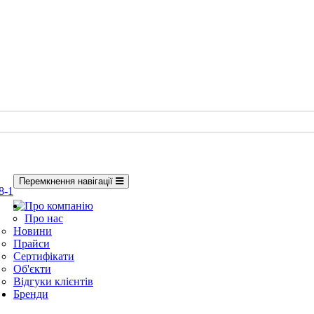
Перемкнення навігації
8-1
Про компанію
Про нас
Новини
Прайси
Сертифікати
Об'єкти
Відгуки клієнтів
Бренди