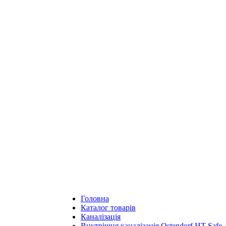
Головна
Каталог товарів
Каналізація
Внутрішня каналізація Ostendorf HT Safe