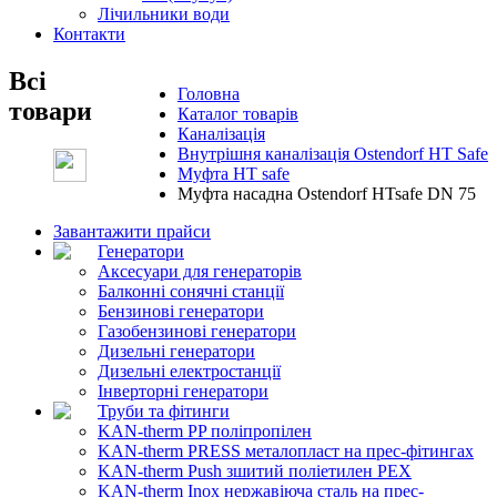
Лічильники води
Контакти
Всі
Головна
товари
Каталог товарів
Каналізація
Внутрішня каналізація Ostendorf HT Safe
Муфта HT safe
Муфта насадна Ostendorf HTsafe DN 75
Завантажити прайси
Генератори
Аксесуари для генераторів
Балконні сонячні станції
Бензинові генератори
Газобензинові генератори
Дизельні генератори
Дизельні електростанції
Інверторні генератори
Труби та фітинги
KAN-therm PP поліпропілен
KAN-therm PRESS металопласт на прес-фітингах
KAN-therm Push зшитий поліетилен PEX
KAN-therm Inox нержавіюча сталь на прес-