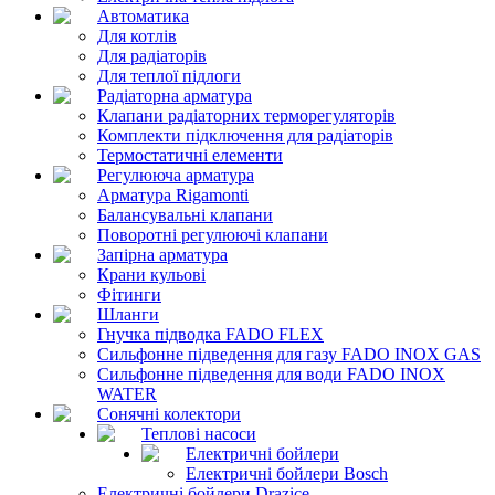
Автоматика
Для котлів
Для радіаторів
Для теплої підлоги
Радіаторна арматура
Клапани радіаторних терморегуляторів
Комплекти підключення для радіаторів
Термостатичні елементи
Регулююча арматура
Арматура Rigamonti
Балансувальні клапани
Поворотні регулюючі клапани
Запірна арматура
Крани кульові
Фітинги
Шланги
Гнучка підводка FADO FLEX
Сильфонне підведення для газу FADO INOX GAS
Сильфонне підведення для води FADO INOX
WATER
Сонячні колектори
Теплові насоси
Електричні бойлери
Електричні бойлери Bosch
Електричні бойлери Drazice