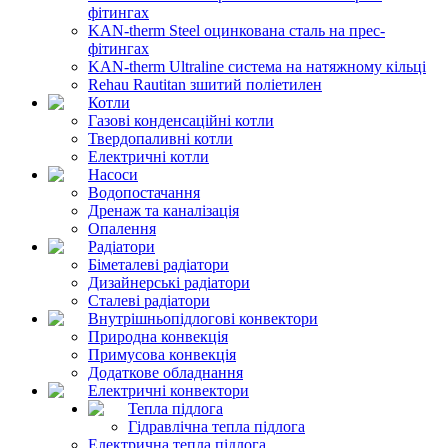
фітингах
KAN-therm Steel оцинкована сталь на прес-
фітингах
KAN-therm Ultraline система на натяжному кільці
Rehau Rautitan зшитий поліетилен
Котли
Газові конденсаційні котли
Твердопаливні котли
Електричні котли
Насоси
Водопостачання
Дренаж та каналізація
Опалення
Радіатори
Біметалеві радіатори
Дизайнерські радіатори
Сталеві радіатори
Внутрішньопідлогові конвектори
Природна конвекція
Примусова конвекція
Додаткове обладнання
Електричні конвектори
Тепла підлога
Гідравлічна тепла підлога
Електрична тепла підлога