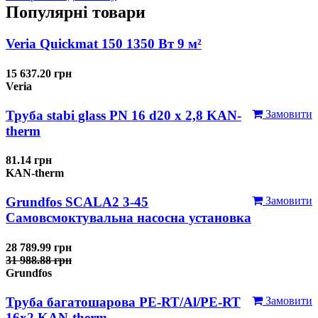
Популярні товари
Veria Quickmat 150 1350 Вт 9 м²
15 637.20 грн
Veria
Труба stabi glass PN 16 d20 х 2,8 KAN-
Замовити
therm
81.14 грн
KAN-therm
Grundfos SCALA2 3-45
Замовити
Самовсмоктувальна насосна установка
28 789.99 грн
31 988.88 грн
Grundfos
Труба багатошарова PE-RT/Al/PE-RT
Замовити
16x2 KAN-therm