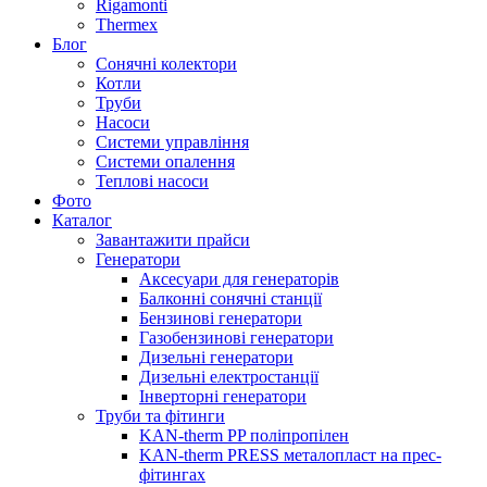
Rigamonti
Thermex
Блог
Сонячні колектори
Котли
Труби
Насоси
Системи управління
Системи опалення
Теплові насоси
Фото
Каталог
Завантажити прайси
Генератори
Аксесуари для генераторів
Балконні сонячні станції
Бензинові генератори
Газобензинові генератори
Дизельні генератори
Дизельні електростанції
Інверторні генератори
Труби та фітинги
KAN-therm PP поліпропілен
KAN-therm PRESS металопласт на прес-
фітингах