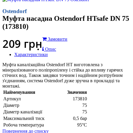
Ostendorf
Муфта насадна Ostendorf HTsafe DN 75
(173810)
209
грн
Замовити
Опис
Характеристики
Муфта каналізаційна Ostendorf HT виготовлена з
мінералізованого поліпропілену і стійка до впливу гарячих
стічних вод. Також завдяки точним і надійним розтрубним
з'єднанням, система Ostendorf дуже зручна в прокладці та
монтажі.
Найменування
Значення
Артикул
173810
Діаметр
75
Діаметр каналізації
75
Максимальний тиск
0,5 бар
Робоча температура
95°С
Повернення до списку