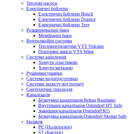
Теплові насоси
Електричні бойлери
Електричні бойлери Bosch
Електричні бойлери Drazice
Електричні бойлери Tesy
Розширювальні баки
Мембранні баки
Вентиляційні системи
Тепловентилятори VTS Volcano
Повітряні завіси VTS Wing
Системи кріплення
Хомути пластикові
Хомути металеві
Рушникосушарки
Системи водопідготовки
Системи захисту від потопу
Сантехнічне приладдя
Каналізація
Безшумна каналізація Rehau Raupiano
Внутрішня каналізація Ostendorf HT Safe
Зовнішня каналізація Ostendorf KG
Безшумна каналізація Ostendorf Skolan Safe
Ізоляція
PE (Поліетилен)
ST (Каучук)