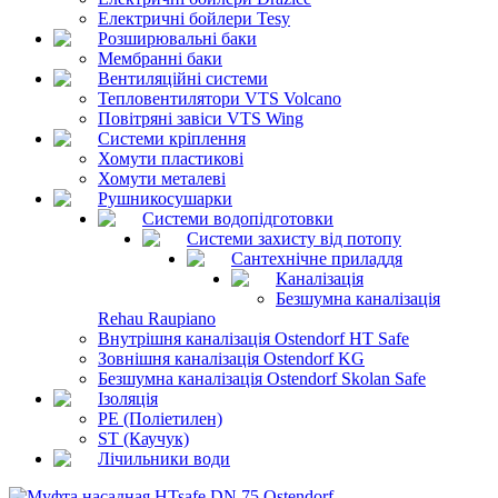
Електричні бойлери Tesy
Розширювальні баки
Мембранні баки
Вентиляційні системи
Тепловентилятори VTS Volcano
Повітряні завіси VTS Wing
Системи кріплення
Хомути пластикові
Хомути металеві
Рушникосушарки
Системи водопідготовки
Системи захисту від потопу
Сантехнічне приладдя
Каналізація
Безшумна каналізація
Rehau Raupiano
Внутрішня каналізація Ostendorf HT Safe
Зовнішня каналізація Ostendorf KG
Безшумна каналізація Ostendorf Skolan Safe
Ізоляція
PE (Поліетилен)
ST (Каучук)
Лічильники води