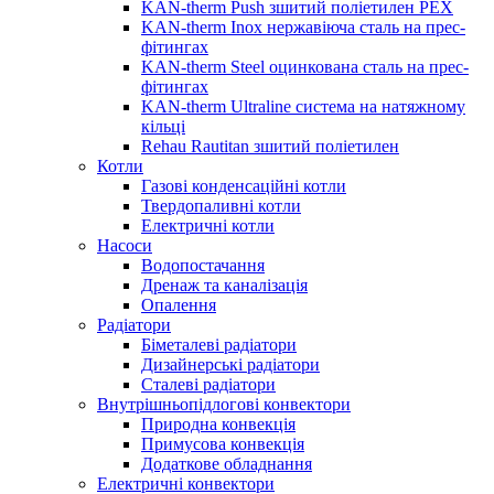
KAN-therm Push зшитий поліетилен PEX
KAN-therm Inox нержавіюча сталь на прес-
фітингах
KAN-therm Steel оцинкована сталь на прес-
фітингах
KAN-therm Ultraline система на натяжному
кільці
Rehau Rautitan зшитий поліетилен
Котли
Газові конденсаційні котли
Твердопаливні котли
Електричні котли
Насоси
Водопостачання
Дренаж та каналізація
Опалення
Радіатори
Біметалеві радіатори
Дизайнерські радіатори
Сталеві радіатори
Внутрішньопідлогові конвектори
Природна конвекція
Примусова конвекція
Додаткове обладнання
Електричні конвектори