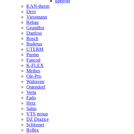
Бренди
KAN-therm
Devi
Viessmann
Rehau
Grundfos
Danfoss
Bosch
Buderus
UTERM
Purmo
Fancoil
K-FLEX
Meibes
Ole-Pro
Walraven
Ostendorf
Veria
Fado
Herz
Salus
VTS group
DZ Drazice
Schlosser
Reflex