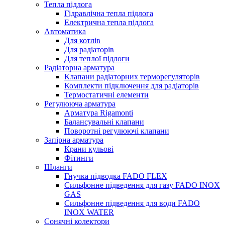
Тепла підлога
Гідравлічна тепла підлога
Електрична тепла підлога
Автоматика
Для котлів
Для радіаторів
Для теплої підлоги
Радіаторна арматура
Клапани радіаторних терморегуляторів
Комплекти підключення для радіаторів
Термостатичні елементи
Регулююча арматура
Арматура Rigamonti
Балансувальні клапани
Поворотні регулюючі клапани
Запірна арматура
Крани кульові
Фітинги
Шланги
Гнучка підводка FADO FLEX
Сильфонне підведення для газу FADO INOX
GAS
Сильфонне підведення для води FADO
INOX WATER
Сонячні колектори