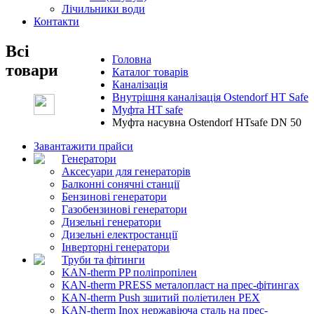
Лічильники води
Контакти
Всі
Головна
товари
Каталог товарів
Каналізація
Внутрішня каналізація Ostendorf HT Safe
Муфта HT safe
Муфта насувна Ostendorf HTsafe DN 50
Завантажити прайси
Генератори
Аксесуари для генераторів
Балконні сонячні станції
Бензинові генератори
Газобензинові генератори
Дизельні генератори
Дизельні електростанції
Інверторні генератори
Труби та фітинги
KAN-therm PP поліпропілен
KAN-therm PRESS металопласт на прес-фітингах
KAN-therm Push зшитий поліетилен PEX
KAN-therm Inox нержавіюча сталь на прес-