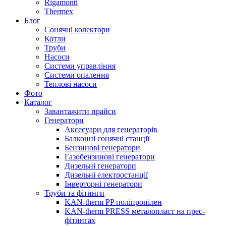
Rigamonti
Thermex
Блог
Сонячні колектори
Котли
Труби
Насоси
Системи управління
Системи опалення
Теплові насоси
Фото
Каталог
Завантажити прайси
Генератори
Аксесуари для генераторів
Балконні сонячні станції
Бензинові генератори
Газобензинові генератори
Дизельні генератори
Дизельні електростанції
Інверторні генератори
Труби та фітинги
KAN-therm PP поліпропілен
KAN-therm PRESS металопласт на прес-
фітингах