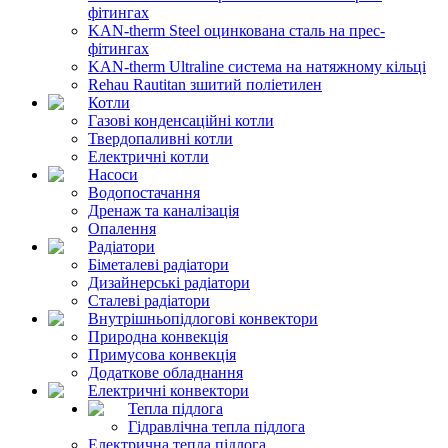
фітингах
KAN-therm Steel оцинкована сталь на прес-
фітингах
KAN-therm Ultraline система на натяжному кільці
Rehau Rautitan зшитий поліетилен
Котли
Газові конденсаційні котли
Твердопаливні котли
Електричні котли
Насоси
Водопостачання
Дренаж та каналізація
Опалення
Радіатори
Біметалеві радіатори
Дизайнерські радіатори
Сталеві радіатори
Внутрішньопідлогові конвектори
Природна конвекція
Примусова конвекція
Додаткове обладнання
Електричні конвектори
Тепла підлога
Гідравлічна тепла підлога
Електрична тепла підлога