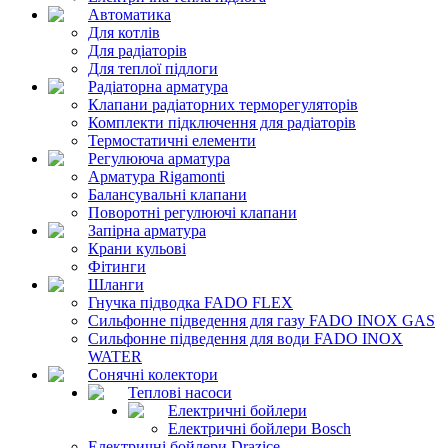
Автоматика
Для котлів
Для радіаторів
Для теплої підлоги
Радіаторна арматура
Клапани радіаторних терморегуляторів
Комплекти підключення для радіаторів
Термостатичні елементи
Регулююча арматура
Арматура Rigamonti
Балансувальні клапани
Поворотні регулюючі клапани
Запірна арматура
Крани кульові
Фітинги
Шланги
Гнучка підводка FADO FLEX
Сильфонне підведення для газу FADO INOX GAS
Сильфонне підведення для води FADO INOX
WATER
Сонячні колектори
Теплові насоси
Електричні бойлери
Електричні бойлери Bosch
Електричні бойлери Drazice