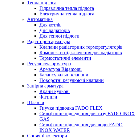
Тепла підлога
Гідравлічна тепла підлога
Електрична тепла підлога
Автоматика
Для котлів
Для радіаторів
Для теплої підлоги
Радіаторна арматура
Клапани радіаторних терморегуляторів
Комплекти підключення для радіаторів
Термостатичні елементи
Регулююча арматура
Арматура Rigamonti
Балансувальні клапани
Поворотні регулюючі клапани
Запірна арматура
Крани кульові
Фітинги
Шланги
Гнучка підводка FADO FLEX
Сильфонне підведення для газу FADO INOX
GAS
Сильфонне підведення для води FADO
INOX WATER
Сонячні колектори