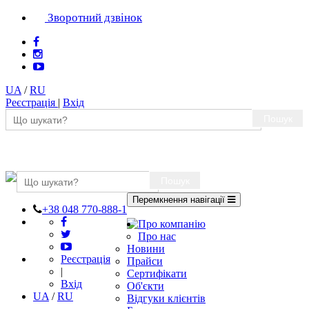
Зворотний дзвінок
UA
/
RU
Реєстрація
|
Вхід
Пошук
Пошук
Перемкнення навігації
+38 048 770-888-1
Про компанію
Про нас
Новини
Реєстрація
Прайси
|
Сертифікати
Вхід
Об'єкти
UA
/
RU
Відгуки клієнтів