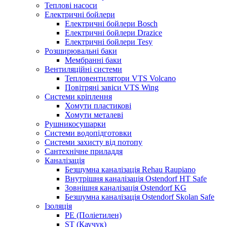
Теплові насоси
Електричні бойлери
Електричні бойлери Bosch
Електричні бойлери Drazice
Електричні бойлери Tesy
Розширювальні баки
Мембранні баки
Вентиляційні системи
Тепловентилятори VTS Volcano
Повітряні завіси VTS Wing
Системи кріплення
Хомути пластикові
Хомути металеві
Рушникосушарки
Системи водопідготовки
Системи захисту від потопу
Сантехнічне приладдя
Каналізація
Безшумна каналізація Rehau Raupiano
Внутрішня каналізація Ostendorf HT Safe
Зовнішня каналізація Ostendorf KG
Безшумна каналізація Ostendorf Skolan Safe
Ізоляція
PE (Поліетилен)
ST (Каучук)