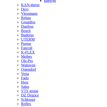
Бренди
KAN-therm
Devi
Viessmann
Rehau
Grundfos
Danfoss
Bosch
Buderus
UTERM
Purmo
Fancoil
K-FLEX
Meibes
Ole-Pro
Walraven
Ostendorf
Veria
Fado
Herz
Salus
VTS group
DZ Drazice
Schlosser
Reflex