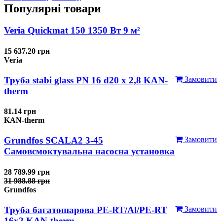
Популярні товари
Veria Quickmat 150 1350 Вт 9 м²
15 637.20 грн
Veria
Труба stabi glass PN 16 d20 х 2,8 KAN-
Замовити
therm
81.14 грн
KAN-therm
Grundfos SCALA2 3-45
Замовити
Самовсмоктувальна насосна установка
28 789.99 грн
31 988.88 грн
Grundfos
Труба багатошарова PE-RT/Al/PE-RT
Замовити
16x2 KAN-therm