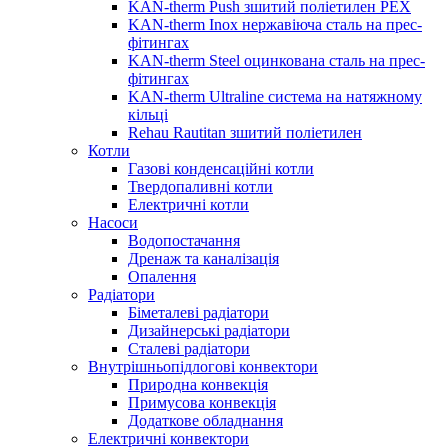
KAN-therm Push зшитий поліетилен PEX
KAN-therm Inox нержавіюча сталь на прес-
фітингах
KAN-therm Steel оцинкована сталь на прес-
фітингах
KAN-therm Ultraline система на натяжному
кільці
Rehau Rautitan зшитий поліетилен
Котли
Газові конденсаційні котли
Твердопаливні котли
Електричні котли
Насоси
Водопостачання
Дренаж та каналізація
Опалення
Радіатори
Біметалеві радіатори
Дизайнерські радіатори
Сталеві радіатори
Внутрішньопідлогові конвектори
Природна конвекція
Примусова конвекція
Додаткове обладнання
Електричні конвектори