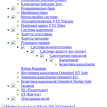
Електричні бойлери Tesy
Розширювальні баки
Мембранні баки
Вентиляційні системи
Тепловентилятори VTS Volcano
Повітряні завіси VTS Wing
Системи кріплення
Хомути пластикові
Хомути металеві
Рушникосушарки
Системи водопідготовки
Системи захисту від потопу
Сантехнічне приладдя
Каналізація
Безшумна каналізація
Rehau Raupiano
Внутрішня каналізація Ostendorf HT Safe
Зовнішня каналізація Ostendorf KG
Безшумна каналізація Ostendorf Skolan Safe
Ізоляція
PE (Поліетилен)
ST (Каучук)
Лічильники води