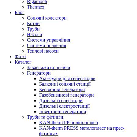
Rigamonti
Thermex
Блог
Сонячні колектори
Котли
Труби
Насоси
Системи управління
Системи опалення
Теплові насоси
Фото
Каталог
Завантажити прайси
Генератори
Аксесуари для генераторів
Балконні сонячні станції
Бензинові генератори
Газобензинові генератори
Дизельні генератори
Дизельні електростанції
Інверторні генератори
Труби та фітинги
KAN-therm PP поліпропілен
KAN-therm PRESS металопласт на прес-
фітингах