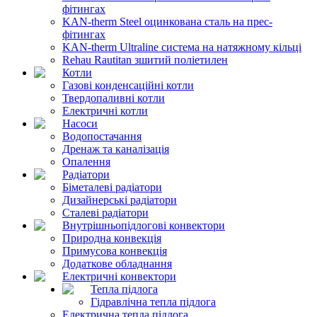
фітингах
KAN-therm Steel оцинкована сталь на прес-
фітингах
KAN-therm Ultraline система на натяжному кільці
Rehau Rautitan зшитий поліетилен
Котли
Газові конденсаційні котли
Твердопаливні котли
Електричні котли
Насоси
Водопостачання
Дренаж та каналізація
Опалення
Радіатори
Біметалеві радіатори
Дизайнерські радіатори
Сталеві радіатори
Внутрішньопідлогові конвектори
Природна конвекція
Примусова конвекція
Додаткове обладнання
Електричні конвектори
Тепла підлога
Гідравлічна тепла підлога
Електрична тепла підлога