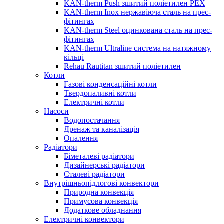
KAN-therm Push зшитий поліетилен PEX
KAN-therm Inox нержавіюча сталь на прес-
фітингах
KAN-therm Steel оцинкована сталь на прес-
фітингах
KAN-therm Ultraline система на натяжному
кільці
Rehau Rautitan зшитий поліетилен
Котли
Газові конденсаційні котли
Твердопаливні котли
Електричні котли
Насоси
Водопостачання
Дренаж та каналізація
Опалення
Радіатори
Біметалеві радіатори
Дизайнерські радіатори
Сталеві радіатори
Внутрішньопідлогові конвектори
Природна конвекція
Примусова конвекція
Додаткове обладнання
Електричні конвектори