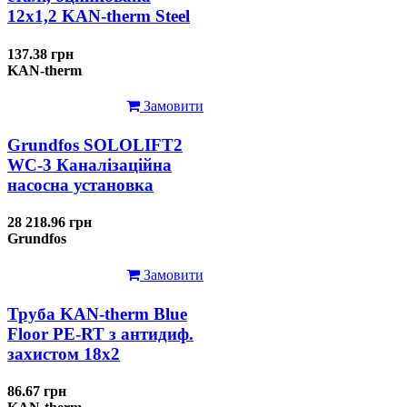
12x1,2 KAN-therm Steel
137.38 грн
KAN-therm
Замовити
Grundfos SOLOLIFT2
WC-3 Каналізаційна
насосна установка
28 218.96 грн
Grundfos
Замовити
Труба KAN-therm Blue
Floor PE-RT з антидиф.
захистом 18х2
86.67 грн