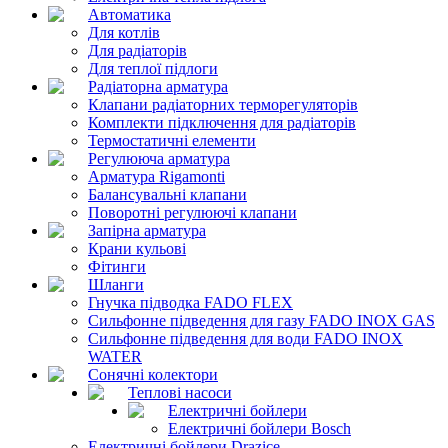
Автоматика
Для котлів
Для радіаторів
Для теплої підлоги
Радіаторна арматура
Клапани радіаторних терморегуляторів
Комплекти підключення для радіаторів
Термостатичні елементи
Регулююча арматура
Арматура Rigamonti
Балансувальні клапани
Поворотні регулюючі клапани
Запірна арматура
Крани кульові
Фітинги
Шланги
Гнучка підводка FADO FLEX
Сильфонне підведення для газу FADO INOX GAS
Сильфонне підведення для води FADO INOX
WATER
Сонячні колектори
Теплові насоси
Електричні бойлери
Електричні бойлери Bosch
Електричні бойлери Drazice