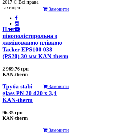
2017 © Всі права
захищені.
Замовити
Плита
пінополістирольна з
ламінованою плівкою
Tacker EPS100 038
(PS20) 30 мм KAN-therm
2 969.76 грн
KAN-therm
Труба stabi
Замовити
glass PN 20 d20 х 3,4
KAN-therm
96.35 грн
KAN-therm
Замовити