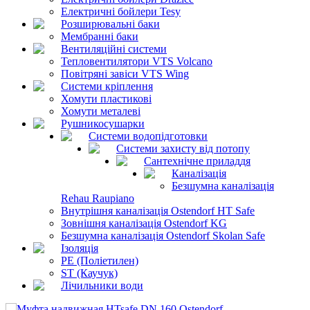
Електричні бойлери Tesy
Розширювальні баки
Мембранні баки
Вентиляційні системи
Тепловентилятори VTS Volcano
Повітряні завіси VTS Wing
Системи кріплення
Хомути пластикові
Хомути металеві
Рушникосушарки
Системи водопідготовки
Системи захисту від потопу
Сантехнічне приладдя
Каналізація
Безшумна каналізація
Rehau Raupiano
Внутрішня каналізація Ostendorf HT Safe
Зовнішня каналізація Ostendorf KG
Безшумна каналізація Ostendorf Skolan Safe
Ізоляція
PE (Поліетилен)
ST (Каучук)
Лічильники води