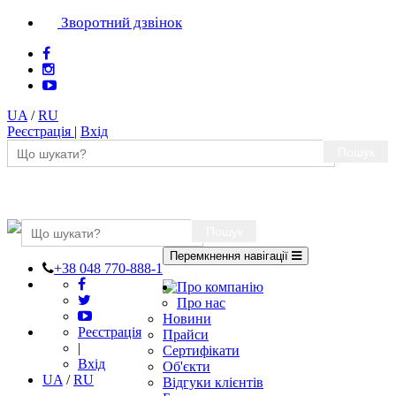
Зворотний дзвінок
UA
/
RU
Реєстрація
|
Вхід
Пошук
Пошук
Перемкнення навігації
+38 048 770-888-1
Про компанію
Про нас
Новини
Реєстрація
Прайси
|
Сертифікати
Вхід
Об'єкти
UA
/
RU
Відгуки клієнтів