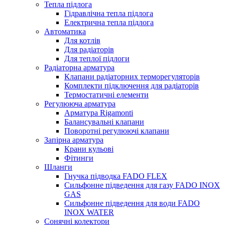
Тепла підлога
Гідравлічна тепла підлога
Електрична тепла підлога
Автоматика
Для котлів
Для радіаторів
Для теплої підлоги
Радіаторна арматура
Клапани радіаторних терморегуляторів
Комплекти підключення для радіаторів
Термостатичні елементи
Регулююча арматура
Арматура Rigamonti
Балансувальні клапани
Поворотні регулюючі клапани
Запірна арматура
Крани кульові
Фітинги
Шланги
Гнучка підводка FADO FLEX
Сильфонне підведення для газу FADO INOX
GAS
Сильфонне підведення для води FADO
INOX WATER
Сонячні колектори