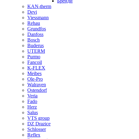
Бренди
KAN-therm
Devi
Viessmann
Rehau
Grundfos
Danfoss
Bosch
Buderus
UTERM
Purmo
Fancoil
K-FLEX
Meibes
Ole-Pro
Walraven
Ostendorf
Veria
Fado
Herz
Salus
VTS group
DZ Drazice
Schlosser
Reflex