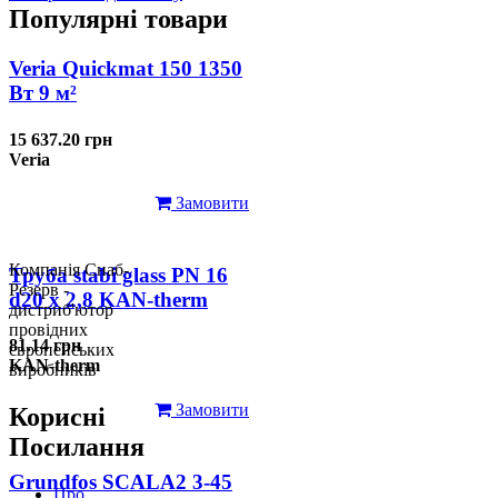
Популярні товари
Veria Quickmat 150 1350
Вт 9 м²
15 637.20 грн
Veria
Замовити
Компанія Снаб-
Труба stabi glass PN 16
Резерв -
d20 х 2,8 KAN-therm
дистриб'ютор
провідних
81.14 грн
європейських
KAN-therm
виробників
Замовити
Корисні
Посилання
Grundfos SCALA2 3-45
Про