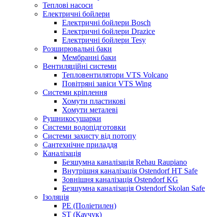
Теплові насоси
Електричні бойлери
Електричні бойлери Bosch
Електричні бойлери Drazice
Електричні бойлери Tesy
Розширювальні баки
Мембранні баки
Вентиляційні системи
Тепловентилятори VTS Volcano
Повітряні завіси VTS Wing
Системи кріплення
Хомути пластикові
Хомути металеві
Рушникосушарки
Системи водопідготовки
Системи захисту від потопу
Сантехнічне приладдя
Каналізація
Безшумна каналізація Rehau Raupiano
Внутрішня каналізація Ostendorf HT Safe
Зовнішня каналізація Ostendorf KG
Безшумна каналізація Ostendorf Skolan Safe
Ізоляція
PE (Поліетилен)
ST (Каучук)