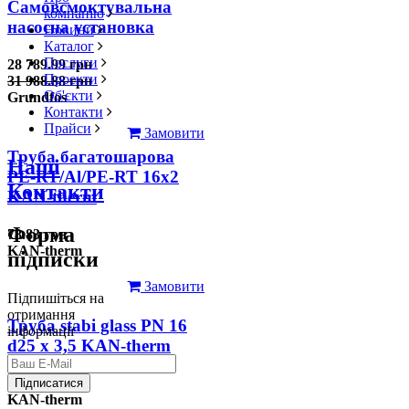
Самовсмоктувальна
компанію
насосна установка
Новини
Каталог
Послуги
28 789.99 грн
Проекти
31 988.88 грн
Об'єкти
Grundfos
Контакти
Прайси
Замовити
Труба багатошарова
Наші
PE-RT/Al/PE-RT 16x2
Контакти
KAN-therm
Форма
78.83 грн
KAN-therm
підписки
Замовити
Підпишіться на
отримання
Труба stabi glass PN 16
інформації
d25 х 3,5 KAN-therm
126.31 грн
Підписатися
KAN-therm