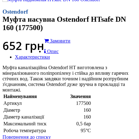
Ostendorf
Муфта насувна Ostendorf HTsafe DN
160 (177500)
652
грн
Замовити
Опис
Характеристики
Муфта каналізаційна Ostendorf HT виготовлена з
мінералізованого поліпропілену і стійка до впливу гарячих
стічних вод. Також завдяки точним і надійним розтрубним
з'єднанням, система Ostendorf дуже зручна в прокладці та
монтажі.
Найменування
Значення
Артикул
177500
Діаметр
160
Діаметр каналізації
160
Максимальний тиск
0,5 бар
Робоча температура
95°С
Повернення до списку