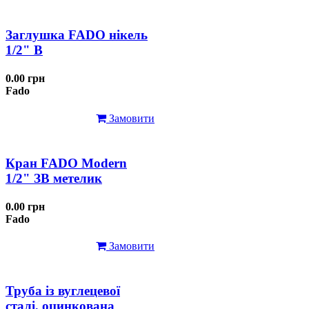
Заглушка FADO нікель
1/2" В
0.00 грн
Fado
Замовити
Кран FADO Modern
1/2" ЗВ метелик
0.00 грн
Fado
Замовити
Труба із вуглецевої
сталі, оцинкована