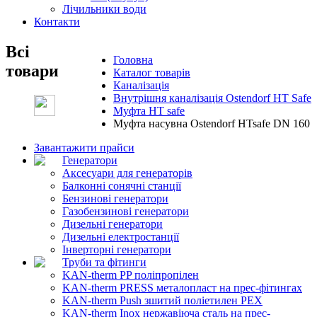
Лічильники води
Контакти
Всі
Головна
товари
Каталог товарів
Каналізація
Внутрішня каналізація Ostendorf HT Safe
Муфта HT safe
Муфта насувна Ostendorf HTsafe DN 160
Завантажити прайси
Генератори
Аксесуари для генераторів
Балконні сонячні станції
Бензинові генератори
Газобензинові генератори
Дизельні генератори
Дизельні електростанції
Інверторні генератори
Труби та фітинги
KAN-therm PP поліпропілен
KAN-therm PRESS металопласт на прес-фітингах
KAN-therm Push зшитий поліетилен PEX
KAN-therm Inox нержавіюча сталь на прес-