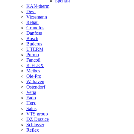
Бренди
KAN-therm
Devi
Viessmann
Rehau
Grundfos
Danfoss
Bosch
Buderus
UTERM
Purmo
Fancoil
K-FLEX
Meibes
Ole-Pro
Walraven
Ostendorf
Veria
Fado
Herz
Salus
VTS group
DZ Drazice
Schlosser
Reflex