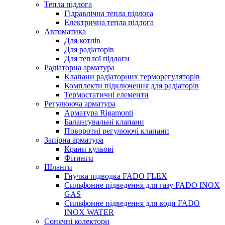
Тепла підлога
Гідравлічна тепла підлога
Електрична тепла підлога
Автоматика
Для котлів
Для радіаторів
Для теплої підлоги
Радіаторна арматура
Клапани радіаторних терморегуляторів
Комплекти підключення для радіаторів
Термостатичні елементи
Регулююча арматура
Арматура Rigamonti
Балансувальні клапани
Поворотні регулюючі клапани
Запірна арматура
Крани кульові
Фітинги
Шланги
Гнучка підводка FADO FLEX
Сильфонне підведення для газу FADO INOX
GAS
Сильфонне підведення для води FADO
INOX WATER
Сонячні колектори