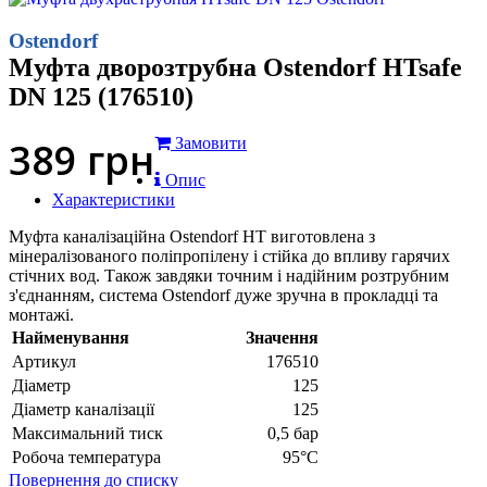
Ostendorf
Муфта дворозтрубна Ostendorf HTsafe
DN 125 (176510)
389
грн
Замовити
Опис
Характеристики
Муфта каналізаційна Ostendorf HT виготовлена з
мінералізованого поліпропілену і стійка до впливу гарячих
стічних вод. Також завдяки точним і надійним розтрубним
з'єднанням, система Ostendorf дуже зручна в прокладці та
монтажі.
Найменування
Значення
Артикул
176510
Діаметр
125
Діаметр каналізації
125
Максимальний тиск
0,5 бар
Робоча температура
95°С
Повернення до списку