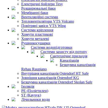
Електричні бойлери Tesy
Розширювальні баки
Мембранні баки
Вентиляційні системи
Тепловентилятори VTS Volcano
Повітряні завіси VTS Wing
Системи кріплення
Хомути пластикові
Хомути металеві
Рушникосушарки
Системи водопідготовки
Системи захисту від потопу
Сантехнічне приладдя
Каналізація
Безшумна каналізація
Rehau Raupiano
Внутрішня каналізація Ostendorf HT Safe
Зовнішня каналізація Ostendorf KG
Безшумна каналізація Ostendorf Skolan Safe
Ізоляція
PE (Поліетилен)
ST (Каучук)
Лічильники води