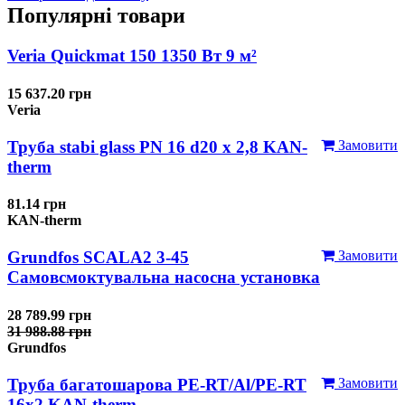
Популярні товари
Veria Quickmat 150 1350 Вт 9 м²
15 637.20 грн
Veria
Труба stabi glass PN 16 d20 х 2,8 KAN-
Замовити
therm
81.14 грн
KAN-therm
Grundfos SCALA2 3-45
Замовити
Самовсмоктувальна насосна установка
28 789.99 грн
31 988.88 грн
Grundfos
Труба багатошарова PE-RT/Al/PE-RT
Замовити
16x2 KAN-therm