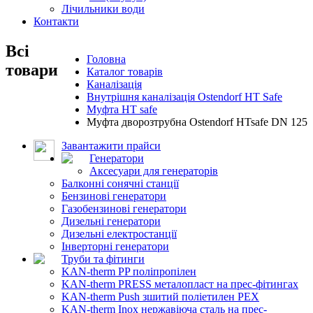
Лічильники води
Контакти
Всі
Головна
товари
Каталог товарів
Каналізація
Внутрішня каналізація Ostendorf HT Safe
Муфта HT safe
Муфта дворозтрубна Ostendorf HTsafe DN 125
Завантажити прайси
Генератори
Аксесуари для генераторів
Балконні сонячні станції
Бензинові генератори
Газобензинові генератори
Дизельні генератори
Дизельні електростанції
Інверторні генератори
Труби та фітинги
KAN-therm PP поліпропілен
KAN-therm PRESS металопласт на прес-фітингах
KAN-therm Push зшитий поліетилен PEX
KAN-therm Inox нержавіюча сталь на прес-