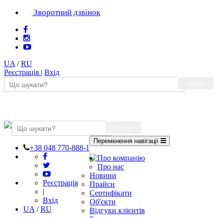
Зворотний дзвінок
UA
/
RU
Реєстрація
|
Вхід
Пошук
Пошук
Перемкнення навігації
+38 048 770-888-1
Про компанію
Про нас
Новини
Реєстрація
Прайси
|
Сертифікати
Вхід
Об'єкти
UA
/
RU
Відгуки клієнтів