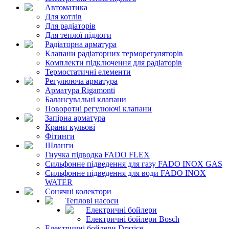
Автоматика
Для котлів
Для радіаторів
Для теплої підлоги
Радіаторна арматура
Клапани радіаторних терморегуляторів
Комплекти підключення для радіаторів
Термостатичні елементи
Регулююча арматура
Арматура Rigamonti
Балансувальні клапани
Поворотні регулюючі клапани
Запірна арматура
Крани кульові
Фітинги
Шланги
Гнучка підводка FADO FLEX
Сильфонне підведення для газу FADO INOX GAS
Сильфонне підведення для води FADO INOX
WATER
Сонячні колектори
Теплові насоси
Електричні бойлери
Електричні бойлери Bosch
Електричні бойлери Drazice