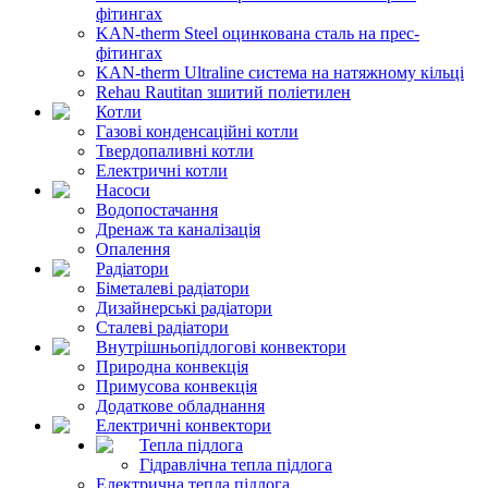
фітингах
KAN-therm Steel оцинкована сталь на прес-
фітингах
KAN-therm Ultraline система на натяжному кільці
Rehau Rautitan зшитий поліетилен
Котли
Газові конденсаційні котли
Твердопаливні котли
Електричні котли
Насоси
Водопостачання
Дренаж та каналізація
Опалення
Радіатори
Біметалеві радіатори
Дизайнерські радіатори
Сталеві радіатори
Внутрішньопідлогові конвектори
Природна конвекція
Примусова конвекція
Додаткове обладнання
Електричні конвектори
Тепла підлога
Гідравлічна тепла підлога
Електрична тепла підлога