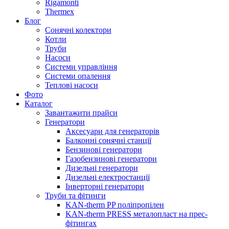
Rigamonti
Thermex
Блог
Сонячні колектори
Котли
Труби
Насоси
Системи управління
Системи опалення
Теплові насоси
Фото
Каталог
Завантажити прайси
Генератори
Аксесуари для генераторів
Балконні сонячні станції
Бензинові генератори
Газобензинові генератори
Дизельні генератори
Дизельні електростанції
Інверторні генератори
Труби та фітинги
KAN-therm PP поліпропілен
KAN-therm PRESS металопласт на прес-
фітингах