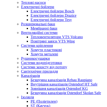
Теплові насоси
Електричні бойлери
Електричні бойлери Bosch
Електричні бойлери Drazice
Електричні бойлери Tesy
Розширювальні баки
Мембранні баки
Вентиляційні системи
Тепловентилятори VTS Volcano
Повітряні завіси VTS Wing
Системи кріплення
Хомути пластикові
Хомути металеві
Рушникосушарки
Системи водопідготовки
Системи захисту від потопу
Сантехнічне приладдя
Каналізація
Безшумна каналізація Rehau Raupiano
Внутрішня каналізація Ostendorf HT Safe
Зовнішня каналізація Ostendorf KG
Безшумна каналізація Ostendorf Skolan Safe
Ізоляція
PE (Поліетилен)
ST (Каучук)