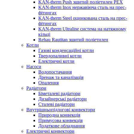
KAN-therm Push зшитий поліетилен PEX
KAN-therm Inox нержавіюча сталь на прес-
фітингах
KAN-therm Steel оцинкована сталь на прес-
фітингах
KAN-therm Ultraline система на натяжному
кільці
Rehau Rautitan зшитий поліетилен
Котли
Газові конденсаційні котли
Твердопаливні котли
Електричні котли
Насоси
Водопостачання
Дренаж та каналізація
Опалення
Радіатори
Біметалеві радіатори
Дизайнерські радіатори
Сталеві радіатори
Внутрішньопідлогові конвектори
Природна конвекція
Примусова конвекція
Додаткове обладнання
Електричні конвектори