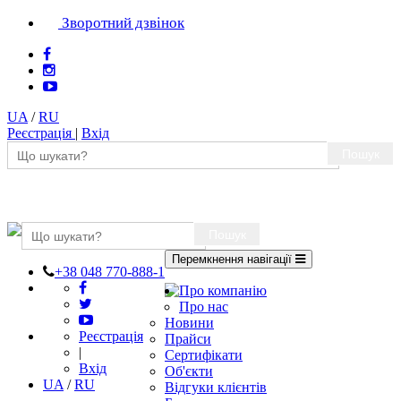
Зворотний дзвінок
UA
/
RU
Реєстрація
|
Вхід
Пошук
Пошук
Перемкнення навігації
+38 048 770-888-1
Про компанію
Про нас
Новини
Реєстрація
Прайси
|
Сертифікати
Вхід
Об'єкти
UA
/
RU
Відгуки клієнтів