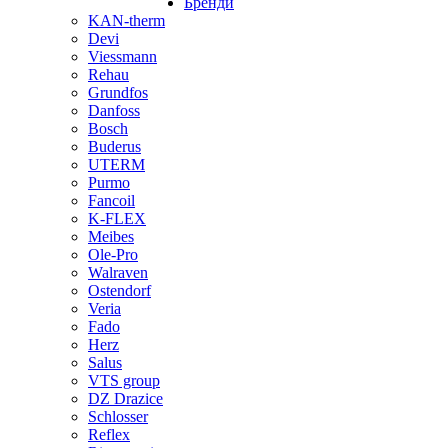
Бренди
KAN-therm
Devi
Viessmann
Rehau
Grundfos
Danfoss
Bosch
Buderus
UTERM
Purmo
Fancoil
K-FLEX
Meibes
Ole-Pro
Walraven
Ostendorf
Veria
Fado
Herz
Salus
VTS group
DZ Drazice
Schlosser
Reflex