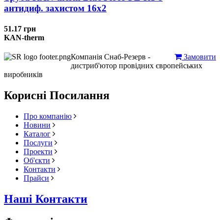
антидиф. захистом 16х2
51.17 грн
KAN-therm
Компанія Снаб-Резерв -
Замовити
дистриб'ютор провідних європейських
виробників
Корисні Посилання
Про компанію
Новини
Каталог
Послуги
Проекти
Об'єкти
Контакти
Прайси
Наші Контакти