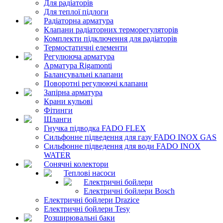
Для радіаторів
Для теплої підлоги
Радіаторна арматура
Клапани радіаторних терморегуляторів
Комплекти підключення для радіаторів
Термостатичні елементи
Регулююча арматура
Арматура Rigamonti
Балансувальні клапани
Поворотні регулюючі клапани
Запірна арматура
Крани кульові
Фітинги
Шланги
Гнучка підводка FADO FLEX
Сильфонне підведення для газу FADO INOX GAS
Сильфонне підведення для води FADO INOX
WATER
Сонячні колектори
Теплові насоси
Електричні бойлери
Електричні бойлери Bosch
Електричні бойлери Drazice
Електричні бойлери Tesy
Розширювальні баки