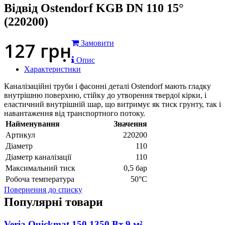
Відвід Ostendorf KGB DN 110 15°
(220200)
127
грн
Замовити
Опис
Характеристики
Каналізаційні труби і фасонні деталі Ostendorf мають гладку
внутрішню поверхню, стійку до утворення твердої кірки, і
еластичний внутрішній шар, що витримує як тиск грунту, так і
навантаження від транспортного потоку.
Найменування
Значення
Артикул
220200
Діаметр
110
Діаметр каналізації
110
Максимальний тиск
0,5 бар
Робоча температура
50°С
Повернення до списку
Популярні товари
Veria Quickmat 150 1350 Вт 9 м²