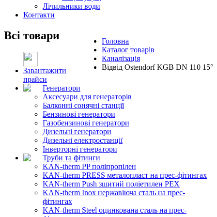
Лічильники води
Контакти
Всі товари
Головна
Каталог товарів
Каналізація
Відвід Ostendorf KGB DN 110 15°
Завантажити
прайси
Генератори
Аксесуари для генераторів
Балконні сонячні станції
Бензинові генератори
Газобензинові генератори
Дизельні генератори
Дизельні електростанції
Інверторні генератори
Труби та фітинги
KAN-therm PP поліпропілен
KAN-therm PRESS металопласт на прес-фітингах
KAN-therm Push зшитий поліетилен PEX
KAN-therm Inox нержавіюча сталь на прес-
фітингах
KAN-therm Steel оцинкована сталь на прес-