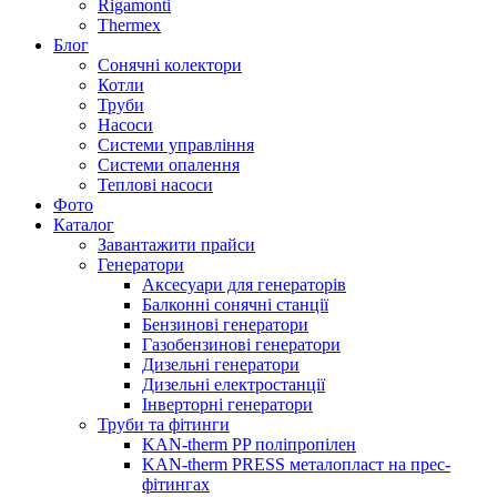
Rigamonti
Thermex
Блог
Сонячні колектори
Котли
Труби
Насоси
Системи управління
Системи опалення
Теплові насоси
Фото
Каталог
Завантажити прайси
Генератори
Аксесуари для генераторів
Балконні сонячні станції
Бензинові генератори
Газобензинові генератори
Дизельні генератори
Дизельні електростанції
Інверторні генератори
Труби та фітинги
KAN-therm PP поліпропілен
KAN-therm PRESS металопласт на прес-
фітингах