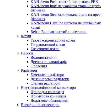
KAN-therm Push зшитий поліетилен PEX
KAN-therm Inox нержавіюча сталь на прес-
фітингах
KAN-therm Steel оцинкована сталь на прес-
фітингах
KAN-therm Ultraline система на натяжному
кільці
Rehau Rautitan зшитий поліетилен
Котли
Газові конденсаційні котли
Твердопаливні котли
Електричні котли
Насоси
Водопостачання
Дренаж та каналізація
Опалення
Радіатори
Біметалеві радіатори
Дизайнерські радіатори
Сталеві радіатори
Внутрішньопідлогові конвектори
Природна конвекція
Примусова конвекція
Додаткове обладнання
Електричні конвектори