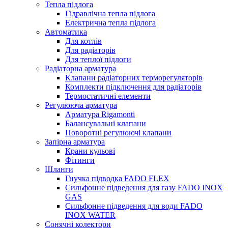
Тепла підлога
Гідравлічна тепла підлога
Електрична тепла підлога
Автоматика
Для котлів
Для радіаторів
Для теплої підлоги
Радіаторна арматура
Клапани радіаторних терморегуляторів
Комплекти підключення для радіаторів
Термостатичні елементи
Регулююча арматура
Арматура Rigamonti
Балансувальні клапани
Поворотні регулюючі клапани
Запірна арматура
Крани кульові
Фітинги
Шланги
Гнучка підводка FADO FLEX
Сильфонне підведення для газу FADO INOX
GAS
Сильфонне підведення для води FADO
INOX WATER
Сонячні колектори