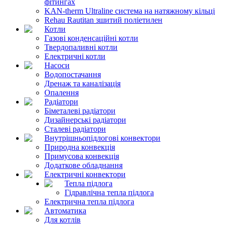
фітингах
KAN-therm Ultraline система на натяжному кільці
Rehau Rautitan зшитий поліетилен
Котли
Газові конденсаційні котли
Твердопаливні котли
Електричні котли
Насоси
Водопостачання
Дренаж та каналізація
Опалення
Радіатори
Біметалеві радіатори
Дизайнерські радіатори
Сталеві радіатори
Внутрішньопідлогові конвектори
Природна конвекція
Примусова конвекція
Додаткове обладнання
Електричні конвектори
Тепла підлога
Гідравлічна тепла підлога
Електрична тепла підлога
Автоматика
Для котлів