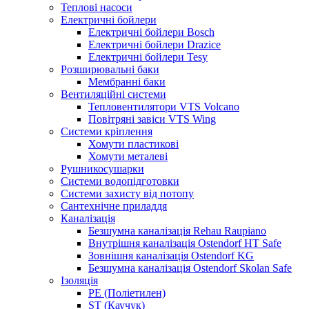
Теплові насоси
Електричні бойлери
Електричні бойлери Bosch
Електричні бойлери Drazice
Електричні бойлери Tesy
Розширювальні баки
Мембранні баки
Вентиляційні системи
Тепловентилятори VTS Volcano
Повітряні завіси VTS Wing
Системи кріплення
Хомути пластикові
Хомути металеві
Рушникосушарки
Системи водопідготовки
Системи захисту від потопу
Сантехнічне приладдя
Каналізація
Безшумна каналізація Rehau Raupiano
Внутрішня каналізація Ostendorf HT Safe
Зовнішня каналізація Ostendorf KG
Безшумна каналізація Ostendorf Skolan Safe
Ізоляція
PE (Поліетилен)
ST (Каучук)