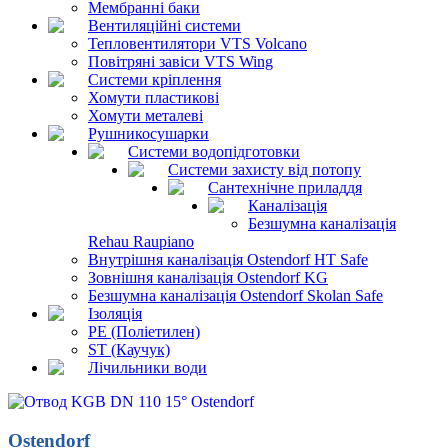
Мембранні баки
Вентиляційні системи
Тепловентилятори VTS Volcano
Повітряні завіси VTS Wing
Системи кріплення
Хомути пластикові
Хомути металеві
Рушникосушарки
Системи водопідготовки
Системи захисту від потопу
Сантехнічне приладдя
Каналізація
Безшумна каналізація
Rehau Raupiano
Внутрішня каналізація Ostendorf HT Safe
Зовнішня каналізація Ostendorf KG
Безшумна каналізація Ostendorf Skolan Safe
Ізоляція
PE (Поліетилен)
ST (Каучук)
Лічильники води
Ostendorf